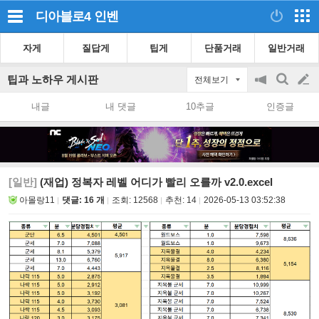
디아블로4
인벤
자게
질답게
팁게
단품거래
일반거래
팁과 노하우 게시판
전체보기
공
검
글
지
색
내글
내 댓글
10추글
인증글
on/off
쓰
기
[일반]
(재업) 정복자 레벨 어디가 빨리 오를까 v2.0.excel
아몰랑11
댓글: 16 개
조회:
12568
추천:
14
2026-05-13 03:52:38