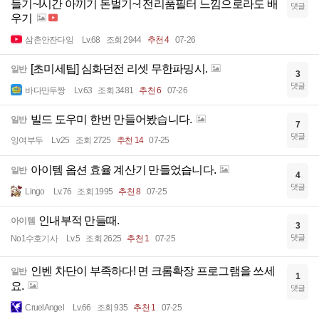
들기~!시간 아끼기 돈벌기~! 전리품필터 느낌으로라도 배
댓글
우기
삼촌안잔다잉
Lv.68
조회 2944
추천 4
07-26
[초미세팁] 심화던전 리셋 무한파밍시.
일반
3
댓글
바다만두짱
Lv.63
조회 3481
추천 6
07-26
빌드 도우미 한번 만들어봤습니다.
일반
7
댓글
잉여부두
Lv.25
조회 2725
추천 14
07-25
아이템 옵션 효율 계산기 만들었습니다.
일반
4
댓글
Lingo
Lv.76
조회 1995
추천 8
07-25
인내부적 만들때.
아이템
3
댓글
No1수호기사
Lv.5
조회 2625
추천 1
07-25
인벤 차단이 부족하다! 면 크롬확장 프로그램을 쓰세
일반
1
요.
댓글
CruelAngel
Lv.66
조회 935
추천 1
07-25