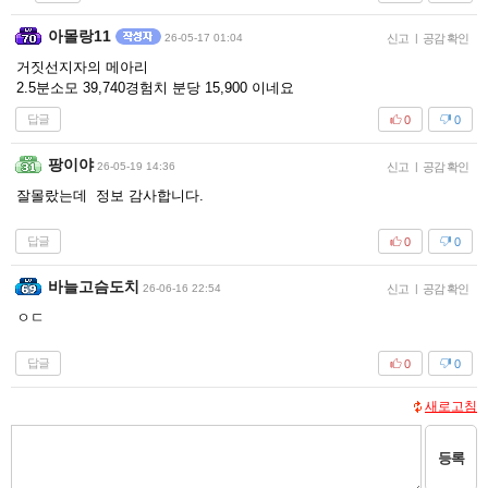
아몰랑11
26-05-17 01:04
신고
|
공감 확인
거짓선지자의 메아리
2.5분소모 39,740경험치 분당 15,900 이네요
답글
0
0
팡이야
26-05-19 14:36
신고
|
공감 확인
잘몰랐는데 정보 감사합니다.
답글
0
0
바늘고슴도치
26-06-16 22:54
신고
|
공감 확인
ㅇㄷ
답글
0
0
새로고침
등록