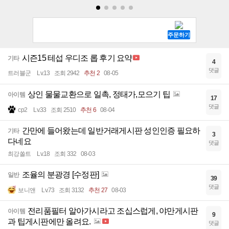
시즌15 테섭 우디조 롭 후기 요약
기타
4
댓글
트러블군
Lv.13
조회 2942
추천 2
08-05
상인 물물교환으로 일촉, 정태가,모으기 팁
아이템
17
댓글
cp2
Lv.33
조회 2510
추천 6
08-04
간만에 들어왔는데 일반거래게시판 성인인증 필요하
기타
3
다네요
댓글
최강쏠트
Lv.18
조회 332
08-03
조율의 분광경 [수정판]
일반
39
댓글
보니앤
Lv.73
조회 3132
추천 27
08-03
전리품필터 알아가시라고 조십스럽게, 야만게시판
아이템
9
과 팁게시판에만 올려요.
댓글