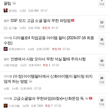
1
꿀팁
댓글
응애킹
Lv.52
조회 968
07-17
SSF 모드 고급 소굴 열쇠 무한 파밍법
일반
13
댓글
김가불
Lv.51
조회 7016
추천 8
07-17
디아블로4 직업공용 아이템 필터 (2026-07-16 최종
아이템
35
수정)
댓글
유튜브롸이더
Lv.81
조회 15787
추천 54
07-16
인벤에서 사람 모아서 무한 석실 할때 주의사항
일반
10
댓글
사랑과영광
Lv.22
조회 5244
추천 1
07-15
(수정) 아이템필터에서 신화아이템이 필터링 되지
아이템
26
않게 하는 방법
댓글
낙둥
Lv.45
조회 4441
07-15
고급소굴열쇠 무한파밍(파찾x)+신화문장 득
아이템
10
댓글
다르크엘
Lv.28
조회 7389
추천 7
07-15