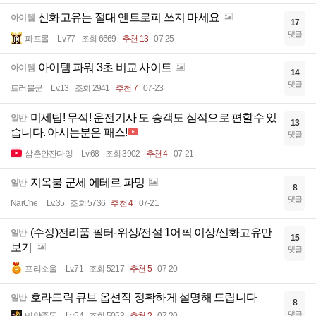
신화고유는 절대 엔트로피 쓰지 마세요
아이템
17
댓글
파프롤
Lv.77
조회 6669
추천 13
07-25
아이템 파워 3초 비교 사이트
아이템
14
댓글
트러블군
Lv.13
조회 2941
추천 7
07-23
미세팁! 무적! 운전기사 도 승객도 심적으로 편할수 있
일반
13
습니다. 아시는분은 패스!
댓글
삼촌안잔다잉
Lv.68
조회 3902
추천 4
07-21
지옥불 군세 에테르 파밍
일반
8
댓글
NarChe
Lv.35
조회 5736
추천 4
07-21
(수정)전리품 필터-위상/전설 1어픽 이상/신화고유만
일반
15
보기
댓글
프리소울
Lv.71
조회 5217
추천 5
07-20
호라드릭 큐브 옵션작 정확하게 설명해 드립니다
일반
8
댓글