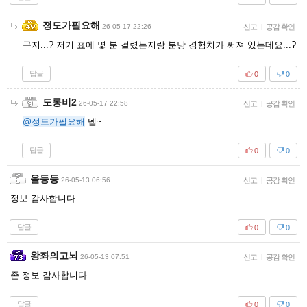
정도가필요해
26-05-17 22:26
신고
|
공감 확인
구지...? 저기 표에 몇 분 걸렸는지랑 분당 경험치가 써져 있는데요...?
답글
0
0
도롱비2
26-05-17 22:58
신고
|
공감 확인
@정도가필요해
넵~
답글
0
0
울둥둥
26-05-13 06:56
신고
|
공감 확인
정보 감사합니다
답글
0
0
왕좌의고뇌
26-05-13 07:51
신고
|
공감 확인
존 정보 감사합니다
답글
0
0