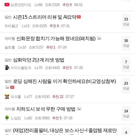
삼촌안잔다잉
Lv.68
조회 2526
추천 9
08-01
시즌15 스트리머 리뷰 및 AI요약
일반
13
댓글
트러블군
Lv.13
조회 6155
추천 6
07-31
신화문장 합치기 가능해 졌네요(패치됨)
아이템
16
댓글
술로홀
Lv.10
조회 5157
추천 1
07-29
심화악던 2단계 리셋 방법
일반
7
댓글
아이스블링크
Lv.70
조회 4442
추천 5
07-28
로딩 심해진 사람들 이거 확인하세요(비교영상첨부)
일반
23
댓글
파프롤
Lv.77
조회 6150
추천 22
07-27
지하도시 보석 무한 구매 방법
아이템
14
댓글
노답킹
Lv.82
조회 6583
추천 5
07-26
(재업)전리품필터, 대상은 보스 사신~! 졸업템 재료만
일반
4