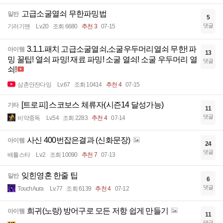
고급소굴열쇠 무한파밍법
일반
5
댓글
기러기맨
Lv.20
조회 6680
추천 3
07-15
3.1.1.패치 고급소굴열쇠,소굴우두머리열쇠 무한! 파
아이템
13
밍 꿀팁! 열쇠 파밍! 재료 파밍! 소굴 열쇠! 소굴 우두머리 열
댓글
쇠!
삼촌안잔다잉
Lv.67
조회 10414
추천 4
07-15
[트로피] 스코보스 체류자(시즌14 달성가능)
기타
11
댓글
비약중독
Lv.54
조회 2283
추천 4
07-14
사신 400번잡은결과 (신화문장)
아이템
24
댓글
배틀스타
Lv.2
조회 10090
추천 7
07-13
잊힌영혼 한줄 팁
일반
6
댓글
TouchAura
Lv.77
조회 6139
추천 4
07-12
희귀(노랑) 방어구로 모든 저항 쉽게 만들기
아이템
11
댓글