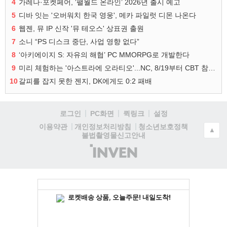
4
가레나·포켓페어, ‘팰월드 온라인’ 2026년 출시 예고
5
디바 잇는 '오버워치 한국 영웅', 메카 파일럿 디몬 나온다
6
웹젠, 뮤 IP 신작 '뮤 테오스' 상표권 출원
7
소니 “PS 디스크 중단, 사업 영향 없다”
8
‘아키에이지 S: 자유의 해협’ PC MMORPG로 개발한다
9
미리 체험하는 '아스트라에 오라티오'...NC, 8/19부터 CBT 참가자 모집
10
갈피를 잡지 못한 젠지, DK에게도 0:2 패배
로그인
PC화면
퀵링크
설정
청소년보호정책
이용약관
개인정보처리방침
▲
불법촬영물신고안내
(주)
인
벤