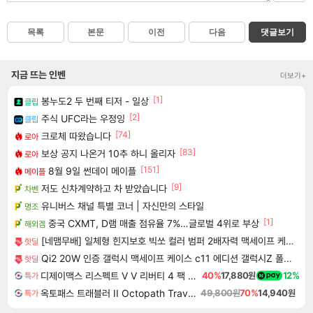
목록
본문
이전
다음
댓글보기
지금 뜨는 인벤
더보기+
[1]
봉누도2 두 번째 티저 - 일상
클립
[2]
주식 UFC라는 우정잉
클립
[74]
크로체 따왔습니다
로아
[83]
보상 공지 나온거 10추 하니 올리자
로아
[151]
8월 9일 썬데이 메이플
메이플
[9]
저도 신차계약하고 차 받았습니다
차벤
유니버스 채널 특별 코너 | 자신만의 스타일
명조
[1]
중국 CXMT, D램 매출 점유율 7%…글로벌 4위로 부상
해외겜
[네맴무배] 일체형 힌지보호 빅쏘 컬러 범퍼 2배자력 맥세이프 케이스 블랙, 갤럭시Z 폴드8
핫딜
Qi2 20W 인증 갤럭시 맥세이프 케이스 c11 에디션 갤럭시Z 폴드8 울트라, TPU+PC, 피어리스
핫딜
디제이맥스 리스펙트 V V 리버티 4 팩 DJMAX RESPECT V V Liberty 4 Pack DLC
40%
17,880원
12%
특가
옥토패스 트래블러 II Octopath Traveler II
49,800원
70%
14,940원
특가