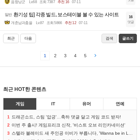
음향낭군
Lv.68
조회 7387
추천 16
07-11
환기성 팁] 각종 빌드, 보스테이블 볼 수 있는 사이트
일반
16
댓글
개춘남과춤을
Lv.87
조회 5866
추천 12
07-11
최근
다음
검색
글쓰기
1
2
3
4
5
최근 HOT한 콘텐츠
게임
IT
유머
연예
1
드래곤소드, 스팀 '압긍'…축하 댓글 달고 게임 코드 받자!
2
이번 주 출시! 게임프리크 신작, '비스트 오브 리인카네이션'
3
스텔라 블레이드 새 주인공 이비가 부릅니다, 'Wanna be in LOVE' 뮤비 공개