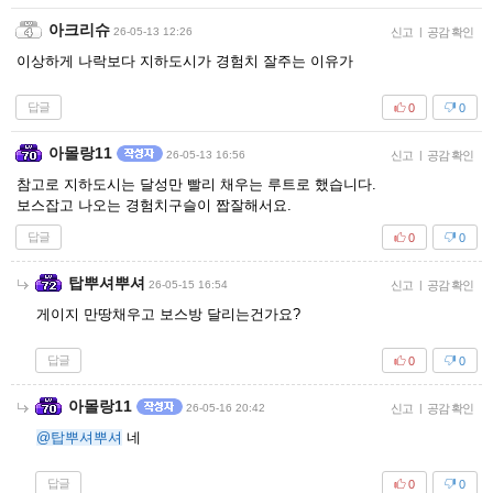
아크리슈
26-05-13 12:26
신고
|
공감 확인
이상하게 나락보다 지하도시가 경험치 잘주는 이유가
답글
0
0
아몰랑11
26-05-13 16:56
신고
|
공감 확인
참고로 지하도시는 달성만 빨리 채우는 루트로 했습니다.
보스잡고 나오는 경험치구슬이 짭잘해서요.
답글
0
0
탑뿌셔뿌셔
26-05-15 16:54
신고
|
공감 확인
게이지 만땅채우고 보스방 달리는건가요?
답글
0
0
아몰랑11
26-05-16 20:42
신고
|
공감 확인
@탑뿌셔뿌셔
네
답글
0
0