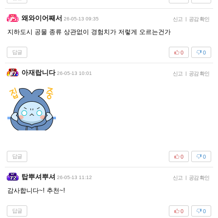
왜와이어째서
26-05-13 09:35
신고
|
공감 확인
지하도시 공물 종류 상관없이 경험치가 저렇게 오르는건가
답글
0
0
아재랍니다
26-05-13 10:01
신고
|
공감 확인
답글
0
0
탑뿌셔뿌셔
26-05-13 11:12
신고
|
공감 확인
감사합니다~! 추천~!
답글
0
0