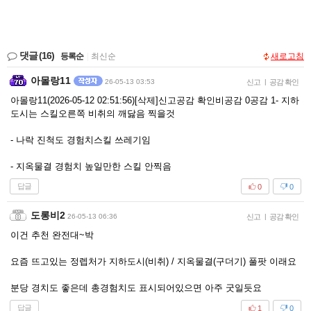
댓글
(16)
등록순
|
최신순
새로고침
아몰랑11
26-05-13 03:53
신고
|
공감 확인
아몰랑11(2026-05-12 02:51:56)[삭제]신고공감 확인비공감 0공감 1- 지하
도시는 스킬오른쪽 비취의 깨닳음 찍을것
- 나락 진척도 경험치스킬 쓰레기임
- 지옥물결 경험치 높일만한 스킬 안찍음
답글
0
0
도롱비2
26-05-13 06:36
신고
|
공감 확인
이건 추천 완전대~박
요즘 뜨고있는 정렙처가 지하도시(비취) / 지옥물결(구더기) 풀팟 이래요
분당 경치도 좋은데 총경험치도 표시되어있으면 아주 굿일듯요
답글
1
0