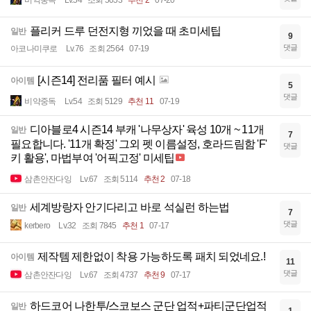
비약중독
Lv.54
조회 5053
추천 2
07-20
플리커 드루 던전지형 끼었을 때 초미세팁
일반
9
댓글
아코나미쿠로
Lv.76
조회 2564
07-19
[시즌14] 전리품 필터 예시
아이템
5
댓글
비약중독
Lv.54
조회 5129
추천 11
07-19
디아블로4 시즌14 부캐 '나무상자' 육성 10개 ~ 11개
일반
7
필요합니다. '11개 확정' 그외 펫 이름설정, 호라드림함 'F'
댓글
키 활용', 마법부여 '어픽고정' 미세팁
삼촌안잔다잉
Lv.67
조회 5114
추천 2
07-18
세계방랑자 안기다리고 바로 석실런 하는법
일반
7
댓글
kerbero
Lv.32
조회 7845
추천 1
07-17
제작템 제한없이 착용 가능하도록 패치 되었네요.!
아이템
11
댓글
삼촌안잔다잉
Lv.67
조회 4737
추천 9
07-17
하드코어 나한투/스코보스 군단 업적+파티군단업적
일반