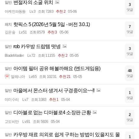
변절자의 소굴 위치
일반
3
댓글
아케인파동동
Lv.3
조회 7283
추천 2
05-06
핫픽스 5 (2026년 5월 5일 - 버전 3.0.1)
패치
7
댓글
깊은숲
Lv.51
조회 8579
추천 3
05-06
rob 카우방 드랍템 떳넹
일반
3
댓글
BladeMaster
Lv.72
조회 11155
추천 2
05-05
아이템 필터 공유 해볼까해요 (엔드게임용)
일반
48
댓글
말레니아
Lv.65
조회 10231
추천 21
05-05
마을에서 몬스터 생겨서 구경중이요~~!!
일반
1
댓글
미미수리
Lv.7
조회 3383
추천 1
05-04
디아블로 없는 디아블로4 소장판 근황
일반
2
댓글
고도비만
Lv.91
조회 5926
05-04
카우방 재료 의외로 쉽게 구하는 방법이 있을지도 몰
일반
1