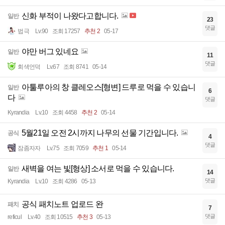
신화 부적이 나왔다고합니다.
일반
23
댓글
법극
Lv.90
조회 17257
추천 2
05-17
야만 버그 있네요
일반
11
댓글
회색언덕
Lv.67
조회 8741
05-14
아툴루아의 창 클레오스[형변] 드루로 먹을 수 있습니
일반
6
다
댓글
Kyrandia
Lv.10
조회 4458
추천 2
05-14
5월21일 오전 2시까지 나무의 선물 기간입니다.
공식
4
댓글
잠좀자자
Lv.75
조회 7059
추천 1
05-14
새벽을 여는 빛[형상] 소서로 먹을 수 있습니다.
일반
14
댓글
Kyrandia
Lv.10
조회 4286
05-13
공식 패치노트 업로드 완
패치
7
댓글
reficul
Lv.40
조회 10515
추천 3
05-13