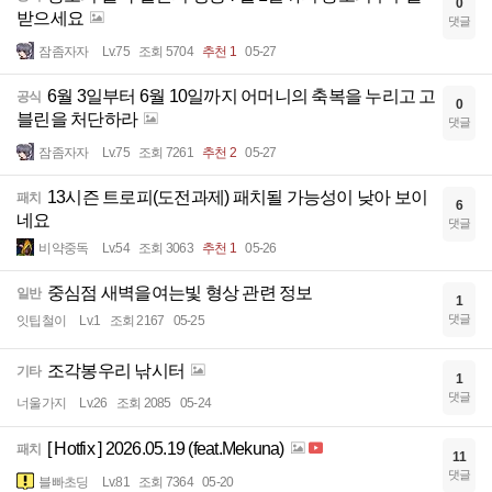
0
받으세요
댓글
잠좀자자
Lv.75
조회 5704
추천 1
05-27
6월 3일부터 6월 10일까지 어머니의 축복을 누리고 고
공식
0
블린을 처단하라
댓글
잠좀자자
Lv.75
조회 7261
추천 2
05-27
13시즌 트로피(도전과제) 패치될 가능성이 낮아 보이
패치
6
네요
댓글
비약중독
Lv.54
조회 3063
추천 1
05-26
중심점 새벽을여는빛 형상 관련 정보
일반
1
댓글
잇팁철이
Lv.1
조회 2167
05-25
조각봉우리 낚시터
기타
1
댓글
너울가지
Lv.26
조회 2085
05-24
[ Hotfix ] 2026.05.19 (feat.Mekuna)
패치
11
댓글
블빠초딩
Lv.81
조회 7364
05-20