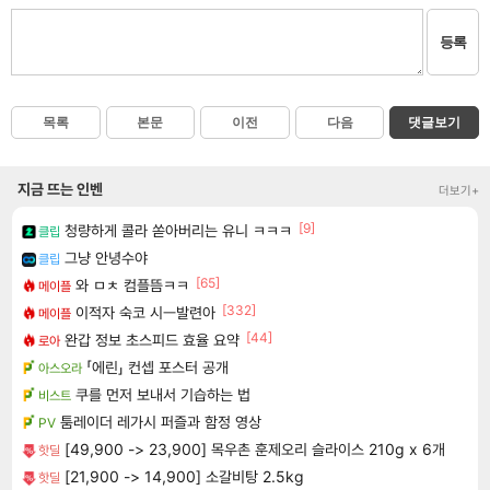
등록
목록
본문
이전
다음
댓글보기
지금 뜨는 인벤
더보기+
[9]
청량하게 콜라 쏟아버리는 유니 ㅋㅋㅋ
클립
그냥 안녕수야
클립
[65]
와 ㅁㅊ 컴플뜸ㅋㅋ
메이플
[332]
이적자 숙코 시ㅡ발련아
메이플
[44]
완갑 정보 초스피드 효율 요약
로아
「에린」 컨셉 포스터 공개
아스오라
쿠를 먼저 보내서 기습하는 법
비스트
툼레이더 레가시 퍼즐과 함정 영상
PV
[49,900 -> 23,900] 목우촌 훈제오리 슬라이스 210g x 6개
핫딜
[21,900 -> 14,900] 소갈비탕 2.5kg
핫딜