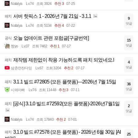
Natalya
Lv.74
조회 3924
추천 3
07-25
서버 핫픽스 1 - 2026년 7월 21일 - 3.1.1
패치
9
댓글
Natalya
Lv.74
조회 5134
추천 4
07-22
오늘 업데이트 관련 포럼글[구글번역]
공식
15
댓글
짱yo
Lv.37
조회 7462
추천 1
07-17
제작템 제한없이 착용 가능하도록 패치 되었네요.!
패치
4
댓글
삼촌안잔다잉
Lv.67
조회 3204
추천 2
07-17
3.1.1 빌드 #72805 (모든 플랫폼)—2026년 7월 15일
패치
36
댓글
시애아빠
Lv.76
조회 11448
추천 3
07-11
[공식] 3.1.0 빌드 #72592(모든 플랫폼)-2026년7월1일
패치
2
댓글
Natalya
Lv.74
조회 17840
추천 2
07-01
3.1.0 빌드 #72578 (모든 플랫폼) - 2026년 6월 30일 [AI
패치
25