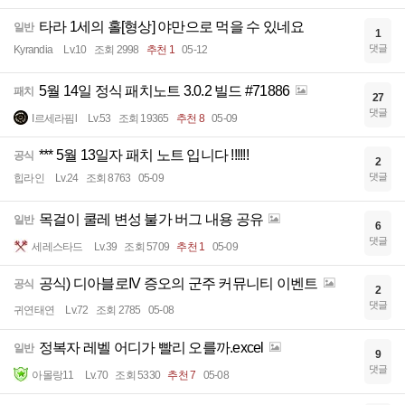
타라 1세의 홀[형상] 야만으로 먹을 수 있네요
일반
1
댓글
Kyrandia
Lv.10
조회 2998
추천 1
05-12
5월 14일 정식 패치노트 3.0.2 빌드 #71886
패치
27
댓글
I르세라핌l
Lv.53
조회 19365
추천 8
05-09
*** 5월 13일자 패치 노트 입니다 !!!!!!
공식
2
댓글
힙라인
Lv.24
조회 8763
05-09
목걸이 쿨레 변성 불가 버그 내용 공유
일반
6
댓글
세레스타드
Lv.39
조회 5709
추천 1
05-09
공식) 디아블로IV 증오의 군주 커뮤니티 이벤트
공식
2
댓글
귀연태연
Lv.72
조회 2785
05-08
정복자 레벨 어디가 빨리 오를까.excel
일반
9
댓글
아몰랑11
Lv.70
조회 5330
추천 7
05-08