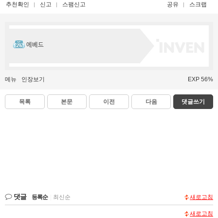
추천확인
신고
스팸신고
공유
스크랩
에베드
메뉴
인장보기
EXP 56%
목록
본문
이전
다음
댓글쓰기
댓글
등록순
|
최신순
새로고침
새로고침