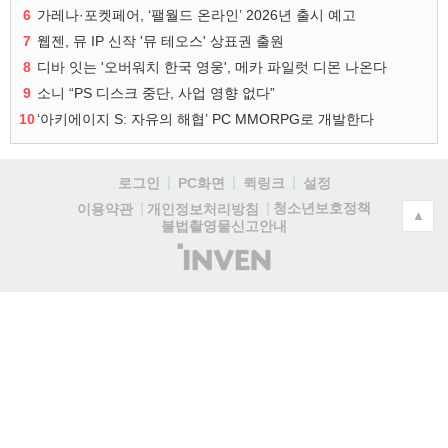
6
가레나·포켓페어, ‘팰월드 온라인’ 2026년 출시 예고
7
웹젠, 뮤 IP 신작 '뮤 테오스' 상표권 출원
8
디바 잇는 '오버워치 한국 영웅', 메카 파일럿 디몬 나온다
9
소니 “PS 디스크 중단, 사업 영향 없다”
10
‘아키에이지 S: 자유의 해협’ PC MMORPG로 개발한다
로그인
PC화면
퀵링크
설정
청소년보호정책
이용약관
개인정보처리방침
▲
불법촬영물신고안내
(주)
인
벤