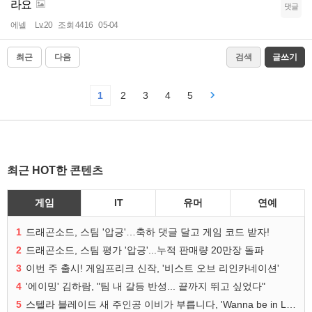
라요
댓글
에넬
Lv.20
조회 4416
05-04
최근
다음
검색
글쓰기
1
2
3
4
5
최근 HOT한 콘텐츠
게임
IT
유머
연예
1
드래곤소드, 스팀 '압긍'…축하 댓글 달고 게임 코드 받자!
2
드래곤소드, 스팀 평가 '압긍'...누적 판매량 20만장 돌파
3
이번 주 출시! 게임프리크 신작, '비스트 오브 리인카네이션'
4
'에이밍' 김하람, "팀 내 갈등 반성... 끝까지 뛰고 싶었다"
5
스텔라 블레이드 새 주인공 이비가 부릅니다, 'Wanna be in LOVE' 뮤비 공개