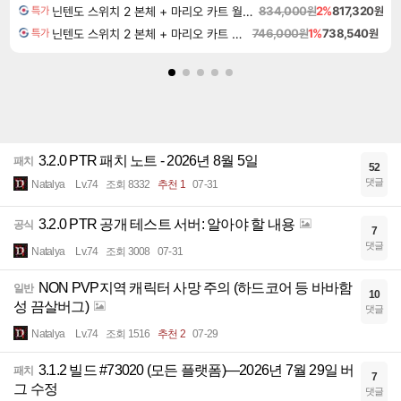
닌텐도 스위치 2 본체 + 마리오 카트 월드 + 포켓몬 포코피아 번들
834,000원
2%
817,320원
특가
닌텐도 스위치 2 본체 + 마리오 카트 월드
746,000원
1%
738,540원
특가
3.2.0 PTR 패치 노트 - 2026년 8월 5일
패치
52
댓글
Natalya
Lv.74
조회 8332
추천 1
07-31
3.2.0 PTR 공개 테스트 서버: 알아야 할 내용
공식
7
댓글
Natalya
Lv.74
조회 3008
07-31
NON PVP지역 캐릭터 사망 주의 (하드코어 등 바바함
일반
10
성 끔살버그)
댓글
Natalya
Lv.74
조회 1516
추천 2
07-29
3.1.2 빌드 #73020 (모든 플랫폼)—2026년 7월 29일 버
패치
7
그 수정
댓글