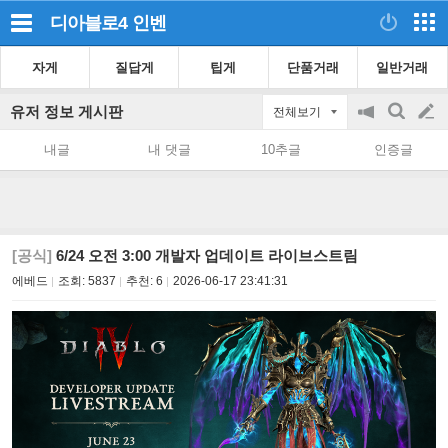
디아블로4
인벤
자게
질답게
팁게
단품거래
일반거래
유저 정보 게시판
전체보기
공
검
글
지
색
내글
내 댓글
10추글
인증글
on/off
쓰
기
[공식]
6/24 오전 3:00 개발자 업데이트 라이브스트림
에베드
조회:
5837
추천:
6
2026-06-17 23:41:31