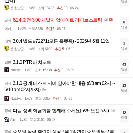
번역]
댓글
음향낭군
Lv.68
조회 10433
추천 19
06-24
6/24 오전 3:00 개발자 업데이트 라이브스트림
공식
0
댓글
에베드
Lv.25
조회 5838
추천 6
06-17
3.0.4 빌드 #72271(모든 플랫폼) - 2026년 6월 11일
패치
1
댓글
음향낭군
Lv.68
조회 6100
추천 5
06-11
3.1.0 PTR 패치노트
일반
43
댓글
Natalya
Lv.73
조회 15238
추천 3
05-29
3.1.0 공개 테스트 서버 알아야할 내용 (6/3 am 02시 ~
공식
13
6/10 am 02시까지)
댓글
Natalya
Lv.73
조회 5685
추천 4
05-29
다음 성역 좌담회를 함께해 주세요(5/29 오전 5시)
공식
12
댓글
Aliin
Lv.86
조회 3101
05-27
증오의 몰락 챌린지 성공 7월 1일까지 증오의투구를
공식