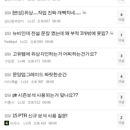
[변성] 위상.....작업 진짜 개빡치네......
잡담
4
댓글
검단동부엉이
Lv.12
조회 837
08-06
뉴비인데 전설 문장 꼈는데 왜 부적 3개밖에 못낌?
잡담
7
댓글
Faddqsd
Lv.21
조회 904
08-06
고유템에 위상각인하는거 어찌하는건가요?
잡담
3
댓글
구양준
Lv.48
조회 471
08-06
문양업그레이드 짜릿한순간
잡담
4
댓글
미이륵블
Lv.14
조회 997
08-06
ptr 시즌보석 사용되는거 맞나요??
잡담
3
댓글
키룽이
Lv.32
조회 512
08-06
15 PTR 신규 보석 사용 질문!
잡담
2
댓글
버무스
Lv.76
조회 418
08-06