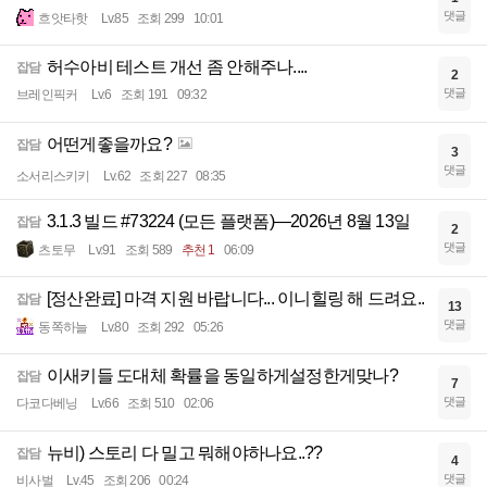
댓글
흐앗타핫
Lv.85
조회 299
10:01
허수아비 테스트 개선 좀 안해주나....
잡담
2
댓글
브레인픽커
Lv.6
조회 191
09:32
어떤게좋을까요?
잡담
3
댓글
소서리스키키
Lv.62
조회 227
08:35
3.1.3 빌드 #73224 (모든 플랫폼)—2026년 8월 13일
잡담
2
댓글
츠토무
Lv.91
조회 589
추천 1
06:09
[정산완료] 마격 지원 바랍니다... 이니힐링 해 드려요..
잡담
13
댓글
동쪽하늘
Lv.80
조회 292
05:26
이새키들 도대체 확률을 동일하게설정한게맞나?
잡담
7
댓글
다코다베닝
Lv.66
조회 510
02:06
뉴비) 스토리 다 밀고 뭐해야하나요..??
잡담
4
댓글
비사벌
Lv.45
조회 206
00:24