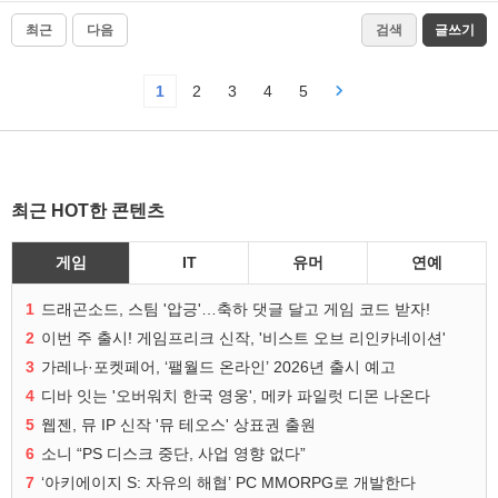
최근
다음
검색
글쓰기
1
2
3
4
5
최근 HOT한 콘텐츠
게임
IT
유머
연예
1
드래곤소드, 스팀 '압긍'…축하 댓글 달고 게임 코드 받자!
2
이번 주 출시! 게임프리크 신작, '비스트 오브 리인카네이션'
3
가레나·포켓페어, ‘팰월드 온라인’ 2026년 출시 예고
4
디바 잇는 '오버워치 한국 영웅', 메카 파일럿 디몬 나온다
5
웹젠, 뮤 IP 신작 '뮤 테오스' 상표권 출원
6
소니 “PS 디스크 중단, 사업 영향 없다”
7
‘아키에이지 S: 자유의 해협’ PC MMORPG로 개발한다