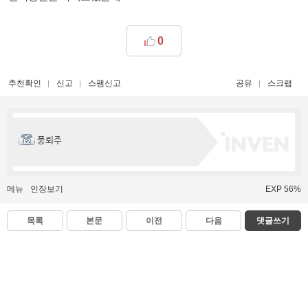
0
추천확인
신고
스팸신고
공유
스크랩
풍뢰주
메뉴
인장보기
EXP 56%
목록
본문
이전
다음
댓글쓰기