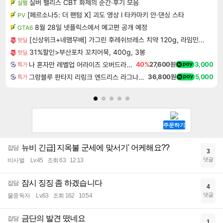
실버 팰리스 CBT 화제의 순간·후기 모음
실팰
[페르소나5: 더 팬텀 X] 괴도 영상 l 타카마키 안·댄싱 스타
PV
8월 28일 넷플릭스에서 예고편 공개 예정
GTA6
[신상위크+네맴무배] 가그린 후레쉬브레스 치약 120g, 라임민트향, 5개
핫딜
31%할인>부산포차 꼬치어묵, 400g, 3봉
핫딜
나 혼자만 레벨업 어라이즈 오버드라이브 Solo Leveling Arise
40%
27,600원
3,000
특가
그랑블루 판타지 리링크 엔드리스 라그나로크 업그레이드 킷 Granblue Fantasy Relink Endless Ragnarok Upgrade Kit DLC
36,800원
5,000
특가
뉴비 긴급] 지옥불 군세에 맞서기' 어케해요??
잡담
3
댓글
비사벌
Lv.45
조회 63
12:13
잠시 징징 좀 하겠습니다
잡담
4
댓글
물중독자
Lv.63
조회 162
10:54
금단의 발견 떴네요
잡담
1