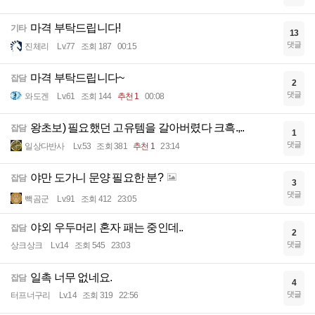
마격 부탁드립니다!
기타
13
댓글
진체리
Lv.77
조회 187
00:15
마격 부탁드립니다~
잡담
2
댓글
와도겐
Lv.61
조회 144
추천 1
00:08
왕초보) 필요했던 고유템을 갈아버렸다 크흑.,..
잡담
1
댓글
일상다반사
Lv.53
조회 381
추천 1
23:14
야만 도가니 문양 필요한 분?
잡담
3
댓글
빽곰군
Lv.91
조회 412
23:05
야외 우두머리 혼자 패는 중인데..
잡담
2
댓글
상크상크
Lv.14
조회 545
23:03
일촉 너무 없네요.
잡담
4
댓글
터프너구리
Lv.14
조회 319
22:56