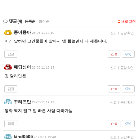
댓글
(4)
등록순
|
최신순
새로고침
쯩아쯩아
26-05-11 19:10
신고
|
공감 확인
미리 말하면 고인물들이 알아서 맵 휩쓸면서 다 깨줍니다.
답글
0
0
웨딩싱어
26-05-11 19:14
신고
|
공감 확인
걍 달리면됨
답글
0
0
꾸리즈만
26-05-11 19:17
신고
|
공감 확인
봉화 찍지 말고 젤 빠른 사람 따라가셈
답글
0
0
kind0505
26-05-11 19:49
신고
|
공감 확인