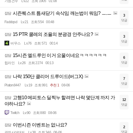
가원건우
Lv.22
조회 1905
01:08
시즌퀘스트 틈새닫기 속삭임 깨는법이 뭐임? ㅡ.ㅡ
잡담
3
댓글
Faddqsd
Lv.21
조회 554
00:48
15 PTR 쿨레의 조율의 분광경 안주나요?
잡담
3
댓글
버무스
Lv.76
조회 571
00:14
15시즌 엘드루인 이거 요물이네요ㅋㅋㅋㅋㅋㅋ
잡담
6
댓글
힙라인
Lv.26
조회 2274
00:13
나락 150단 클리어 드루이드(버그X)
잡담
7
댓글
Platon8447
Lv.19
조회 991
추천 1
08-06
고행10 메피토스 딜찍누 할려면 나락 몇단계 까지 가
잡담
12
야하나요?
댓글
Twitch
Lv.90
조회 880
08-06
이번시즌 이벤트는 없나요?
잡담
2
댓글
광전사어태커
Lv.38
조회 346
08-06