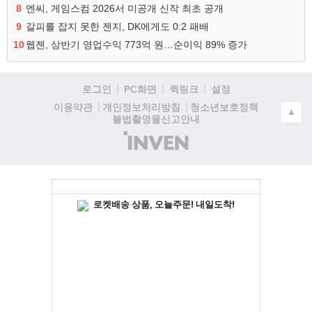
8
엔씨, 게임스컴 2026서 미공개 신작 최초 공개
9
갈피를 잡지 못한 젠지, DK에게도 0:2 패배
10
웹젠, 상반기 영업수익 773억 원…순이익 89% 증가
로그인
PC화면
퀵링크
설정
청소년보호정책
이용약관
개인정보처리방침
▲
불법촬영물신고안내
(주)
인
벤