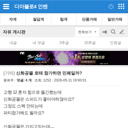
디아블로4
인벤
자게
질답게
팁게
단품거래
일반거래
자유 게시판
전체보기
공
검
글
지
색
내글
내 댓글
3추글
10추글
인증글
on/off
쓰
기
[기타]
신화공물 로테 참가하면 민폐일까?
풍뢰주
댓글: 4 개
조회:
1252
2026-05-11 19:00:01
고행 12 혼자 힘으로 뚫긴했는데
신화공물은 스피드가 좋아야하잖아요?
그정도 스펙 안되는데
파티참가해도 될까요?
신화공물은 가지고있는데....