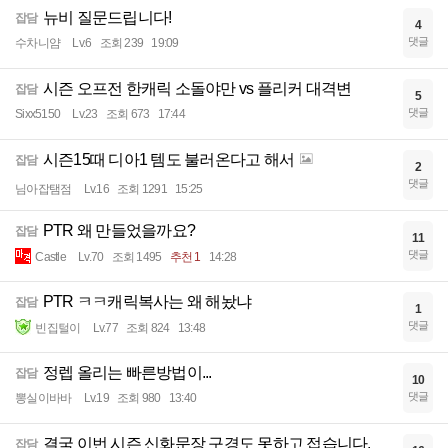
뉴비 질문드립니다!
잡담
4
댓글
수차니얌
Lv.6
조회 239
19:09
시즌 오프전 한캐릭 소돌야만 vs 플리커 대격변
잡담
5
댓글
Sixx5150
Lv.23
조회 673
17:44
시즌15때 디아1 템도 불러온다고 해서
잡담
2
댓글
님아잡탬점
Lv.16
조회 1291
15:25
PTR 왜 만들었을까요?
잡담
11
댓글
Castle
Lv.70
조회 1495
추천 1
14:28
PTR ㅋㅋ캐릭복사는 왜 해놨냐
잡담
1
댓글
빈집털이
Lv.77
조회 824
13:48
정렙 올리는 빠른방법이...
잡담
10
댓글
뽕실이바바
Lv.19
조회 980
13:40
결국 이번 시즌 신화문장 구경도 못하고 접습니다.
잡담