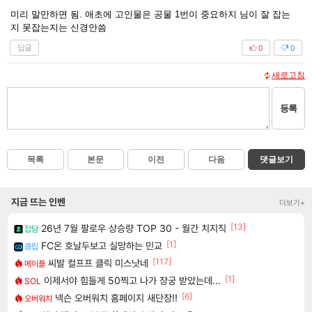
미리 말만하면 됨. 애초에 고인물은 공물 1번이 중요하지 님이 잘 잡는
지 못잡는지는 신경안씀
답글
0
0
새로고침
등록
목록
본문
이전
다음
댓글보기
지금 뜨는 인벤
더보기+
[13]
26년 7월 팔로우 상승량 TOP 30 - 월간 치지직
잡담
[1]
FC온 호날두보고 실망하는 민교
클립
[117]
씨발 컬프프 클릭 미스낫네
메이플
[1]
이제서야 힘들게 50찍고 나가 장궁 받았는데...
SOL
[6]
넥슨 오버워치 홈페이지 새단장!!
오버워치