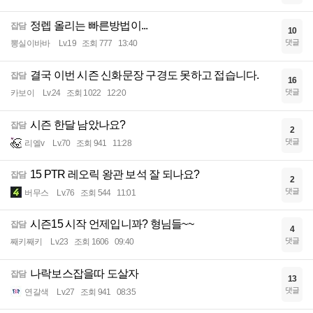
정렙 올리는 빠른방법이...
잡담
10
댓글
뽕실이바바
Lv.19
조회 777
13:40
결국 이번 시즌 신화문장 구경도 못하고 접습니다.
잡담
16
댓글
카보이
Lv.24
조회 1022
12:20
시즌 한달 남았나요?
잡담
2
댓글
리엘v
Lv.70
조회 941
11:28
15 PTR 레오릭 왕관 보석 잘 되나요?
잡담
2
댓글
버무스
Lv.76
조회 544
11:01
시즌15 시작 언제입니꽈? 형님들~~
잡담
4
댓글
째키째키
Lv.23
조회 1606
09:40
나락보스잡을따 도살자
잡담
13
댓글
연갈색
Lv.27
조회 941
08:35