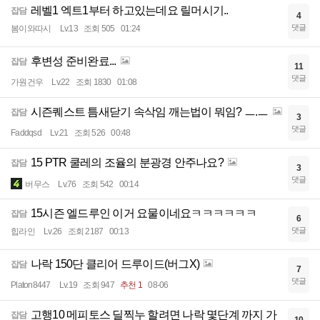
레벨1 엑트1부터 하고있는데요 릴머시기..
잡담
4
댓글
봄이와따시
Lv.13
조회 505
01:24
후변성 준비완료...
잡담
11
댓글
가원건우
Lv.22
조회 1830
01:08
시즌퀘스트 틈새닫기 속삭임 깨는법이 뭐임? ㅡ.ㅡ
잡담
3
댓글
Faddqsd
Lv.21
조회 526
00:48
15 PTR 쿨레의 조율의 분광경 안주나요?
잡담
3
댓글
버무스
Lv.76
조회 542
00:14
15시즌 엘드루인 이거 요물이네요ㅋㅋㅋㅋㅋㅋ
잡담
6
댓글
힙라인
Lv.26
조회 2187
00:13
나락 150단 클리어 드루이드(버그X)
잡담
7
댓글
Platon8447
Lv.19
조회 947
추천 1
08-06
고행10 메피토스 딜찍누 할려면 나락 몇단계 까지 가
잡담