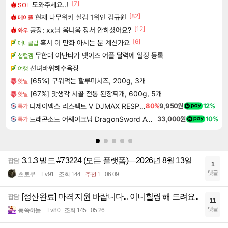
[7]
도와주세요..!
SOL
[82]
현재 나무위키 실검 1위인 김규원
메이플
[12]
공장: xx님 옴니움 장서 안하셨어요?
와우
[6]
혹시 이 만화 아시는 분 계신가요
애니클립
무한대 아난타가 넷이즈 어플 달력에 일정 등록
섭컬겜
선녀바위해수욕장
여행
[65%] 구워먹는 할루미치즈, 200g, 3개
핫딜
[67%] 맛생각 시골 전통 된장찌개, 600g, 5개
핫딜
디제이맥스 리스펙트 V DJMAX RESPECT V
80%
9,950원
12%
특가
드래곤소드 어웨이크닝 DragonSword Awakening
33,000원
10%
특가
3.1.3 빌드 #73224 (모든 플랫폼)—2026년 8월 13일
잡담
1
댓글
츠토무
Lv.91
조회 144
추천 1
06:09
[정산완료] 마격 지원 바랍니다... 이니힐링 해 드려요..
잡담
11
댓글
동쪽하늘
Lv.80
조회 145
05:26