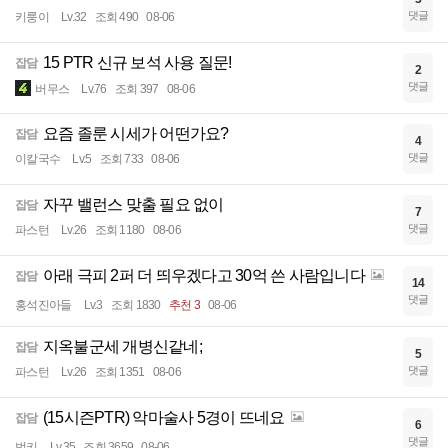
댓글
키룽이
Lv.32
조회 490
08-06
15 PTR 신규 보석 사용 질문!
잡담
2
댓글
버무스
Lv.76
조회 397
08-06
요즘 졸룬 시세가 어떤가요?
잡담
4
댓글
이칼국수
Lv.5
조회 733
08-06
자꾸 밸런스 맞출 필요 없이
잡담
7
댓글
파스턴
Lv.26
조회 1180
08-06
아래 극피 2퍼 더 띄우겠다고 30억 쓴 사람입니다
잡담
14
댓글
홍석진아들
Lv.3
조회 1830
추천 3
08-06
지옥불군세 개병신같네;
잡담
5
댓글
파스턴
Lv.26
조회 1351
08-06
(15시즌PTR) 악마술사 5경이 뜨네요
잡담
6
댓글
범키
Lv.35
조회 3659
08-06