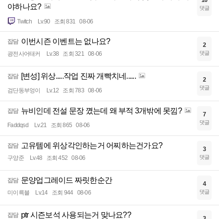
10
야하나요?
댓글
Twitch
Lv.90
조회 831
08-06
이번시즌 이벤트는 없나요?
잡담
2
댓글
광전사어태커
Lv.38
조회 321
08-06
[변성] 위상.....작업 진짜 개빡치네......
잡담
2
댓글
검단동부엉이
Lv.12
조회 783
08-06
뉴비인데 전설 문장 꼈는데 왜 부적 3개밖에 못낌?
잡담
7
댓글
Faddqsd
Lv.21
조회 865
08-06
고유템에 위상각인하는거 어찌하는건가요?
잡담
3
댓글
구양준
Lv.48
조회 452
08-06
문양업그레이드 짜릿한순간
잡담
4
댓글
미이륵블
Lv.14
조회 944
08-06
ptr 시즌보석 사용되는거 맞나요??
잡담
3