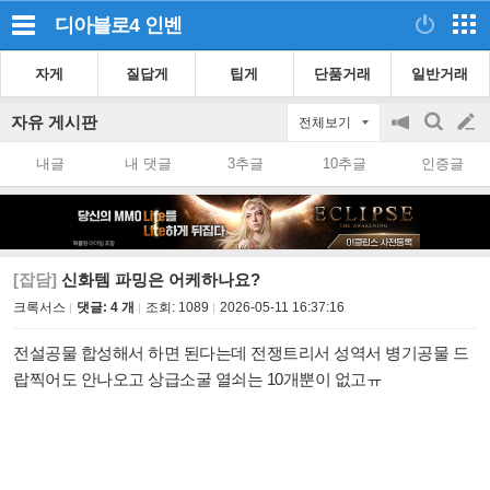
디아블로4
인벤
자게
질답게
팁게
단품거래
일반거래
자유 게시판
전체보기
공
검
글
지
색
내글
내 댓글
3추글
10추글
인증글
on/off
쓰
기
[잡담]
신화템 파밍은 어케하나요?
크록서스
댓글: 4 개
조회:
1089
2026-05-11 16:37:16
전설공물 합성해서 하면 된다는데 전쟁트리서 성역서 병기공물 드
랍찍어도 안나오고 상급소굴 열쇠는 10개뿐이 없고ㅠ