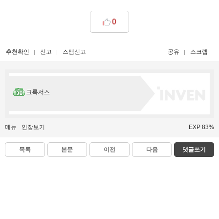
0
추천확인
신고
스팸신고
공유
스크랩
크록서스
메뉴
인장보기
EXP 83%
목록
본문
이전
다음
댓글쓰기