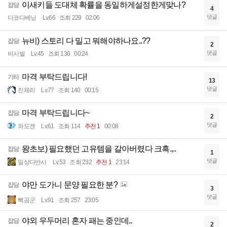
이새키들 도대체 확률을 동일하게설정한게맞나?
잡담
4
댓글
다코다베닝
Lv.66
조회 229
02:06
뉴비) 스토리 다 밀고 뭐해야하나요..??
잡담
2
댓글
비사벌
Lv.45
조회 136
00:24
마격 부탁드립니다!
기타
13
댓글
진체리
Lv.77
조회 140
00:15
마격 부탁드립니다~
잡담
2
댓글
와도겐
Lv.61
조회 114
추천 1
00:08
왕초보) 필요했던 고유템을 갈아버렸다 크흑.,..
잡담
1
댓글
일상다반사
Lv.53
조회 232
추천 1
23:14
야만 도가니 문양 필요한 분?
잡담
3
댓글
빽곰군
Lv.91
조회 257
23:05
야외 우두머리 혼자 패는 중인데..
잡담
2