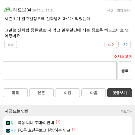
레드1234
26-05-11 19:21
신고
|
공감 확인
시즌초기 일주일정도에 신화병기 3~4개 먹었는데
그걸로 신화템 종류별로 다 먹고 일주일만에 시즌 종료후 하드코어로 넘
어왔네요
답글
0
0
새로고침
등록
목록
본문
이전
다음
댓글보기
지금 뜨는 인벤
더보기+
[2]
룩삼 니니 초대석 안내
정보
[1]
FC온 호날두보고 실망하는 민교
클립