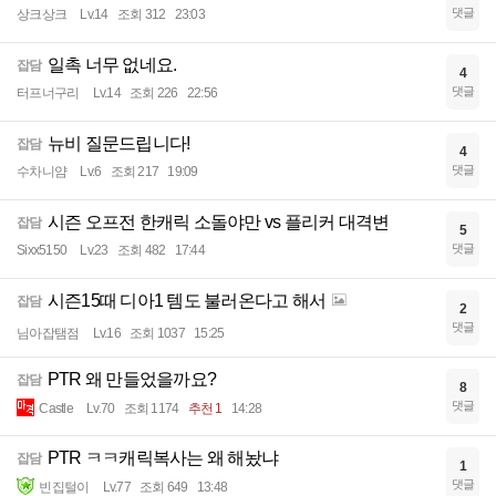
댓글
상크상크
Lv.14
조회 312
23:03
일촉 너무 없네요.
잡담
4
댓글
터프너구리
Lv.14
조회 226
22:56
뉴비 질문드립니다!
잡담
4
댓글
수차니얌
Lv.6
조회 217
19:09
시즌 오프전 한캐릭 소돌야만 vs 플리커 대격변
잡담
5
댓글
Sixx5150
Lv.23
조회 482
17:44
시즌15때 디아1 템도 불러온다고 해서
잡담
2
댓글
님아잡탬점
Lv.16
조회 1037
15:25
PTR 왜 만들었을까요?
잡담
8
댓글
Castle
Lv.70
조회 1174
추천 1
14:28
PTR ㅋㅋ캐릭복사는 왜 해놨냐
잡담
1
댓글
빈집털이
Lv.77
조회 649
13:48