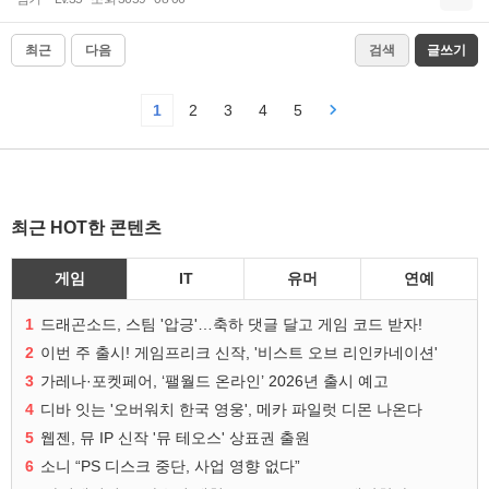
최근
다음
검색
글쓰기
1
2
3
4
5
최근 HOT한 콘텐츠
게임
IT
유머
연예
1
드래곤소드, 스팀 '압긍'…축하 댓글 달고 게임 코드 받자!
2
이번 주 출시! 게임프리크 신작, '비스트 오브 리인카네이션'
3
가레나·포켓페어, ‘팰월드 온라인’ 2026년 출시 예고
4
디바 잇는 '오버워치 한국 영웅', 메카 파일럿 디몬 나온다
5
웹젠, 뮤 IP 신작 '뮤 테오스' 상표권 출원
6
소니 “PS 디스크 중단, 사업 영향 없다”