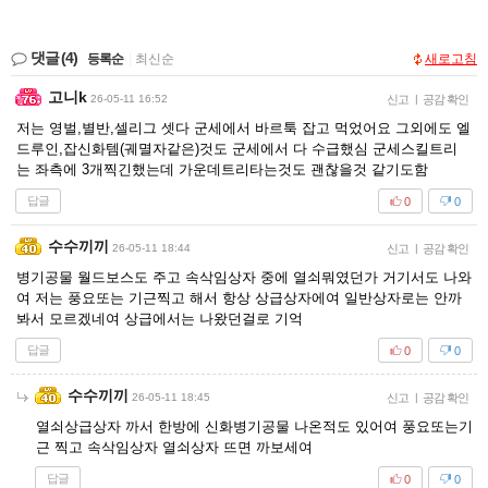
댓글
(4)
등록순
|
최신순
새로고침
고니k
26-05-11 16:52
신고
|
공감 확인
저는 영벌,별반,셀리그 셋다 군세에서 바르툭 잡고 먹었어요 그외에도 엘
드루인,잡신화템(궤멸자같은)것도 군세에서 다 수급했심 군세스킬트리
는 좌측에 3개찍긴했는데 가운데트리타는것도 괜찮을것 같기도함
답글
0
0
수수끼끼
26-05-11 18:44
신고
|
공감 확인
병기공물 월드보스도 주고 속삭임상자 중에 열쇠뭐였던가 거기서도 나와
여 저는 풍요또는 기근찍고 해서 항상 상급상자에여 일반상자로는 안까
봐서 모르겠네여 상급에서는 나왔던걸로 기억
답글
0
0
수수끼끼
26-05-11 18:45
신고
|
공감 확인
열쇠상급상자 까서 한방에 신화병기공물 나온적도 있어여 풍요또는기
근 찍고 속삭임상자 열쇠상자 뜨면 까보세여
답글
0
0