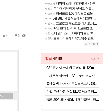
캐릭터 소개 - 카가미하라 하루
아스오라
무한대 아난타가 넷이즈 어플 달력에 일정 등록
섭컬겜
리싱크드 1.06 패치노트 (8/5)
리싱크드
8월 28일 넷플릭스에서 예고편 공개 예정
GTA6
프롤로그 테스트를 마치고.. (feat. 리아)
리밋제로
AI발 원가 압박, 메인보드값 오르나
해외겜
실버 팰리스 CBT 화제의 순간·후기 모음
실팰
스팸신고
추천 확인
포트나이트에서 명일방주 엔드필드 [펠리카] 판매 예정
섭컬겜
새로고침
핫딜
게시판
더보기+
C2Y 퓨어 아쿠아 휩 클렌징 폼, 120ml, 4개
연세우유 세브란스 A2 프로틴, 커피맛, 190ml, 16개
33%할인!이자카야 종합오뎅꼬치, 232g, 4개
한일 무선 가정 거실 BLDC 저소음 리모컨 듀오에어 써큘레이터
[풀리오본사] [선물SET] 패디플래너 라이트 + 전용 파우치