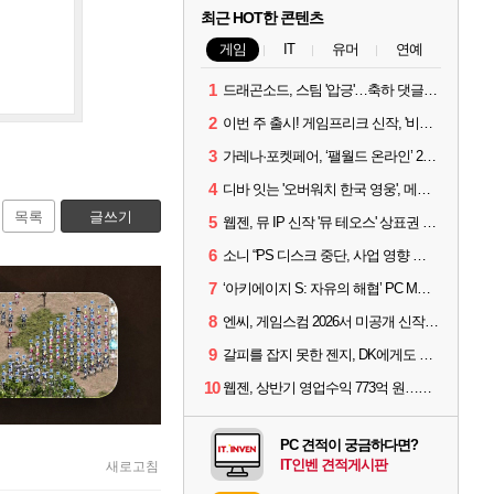
최근 HOT한 콘텐츠
게임
IT
유머
연예
1
드래곤소드, 스팀 '압긍'…축하 댓글 달고 게임 코드 받자!
2
이번 주 출시! 게임프리크 신작, '비스트 오브 리인카네이션'
3
가레나·포켓페어, ‘팰월드 온라인’ 2026년 출시 예고
4
디바 잇는 '오버워치 한국 영웅', 메카 파일럿 디몬 나온다
목록
글쓰기
5
웹젠, 뮤 IP 신작 '뮤 테오스' 상표권 출원
6
소니 “PS 디스크 중단, 사업 영향 없다”
7
‘아키에이지 S: 자유의 해협’ PC MMORPG로 개발한다
8
엔씨, 게임스컴 2026서 미공개 신작 최초 공개
9
갈피를 잡지 못한 젠지, DK에게도 0:2 패배
10
웹젠, 상반기 영업수익 773억 원…순이익 89% 증가
PC 견적이 궁금하다면?
IT인벤 견적게시판
새로고침