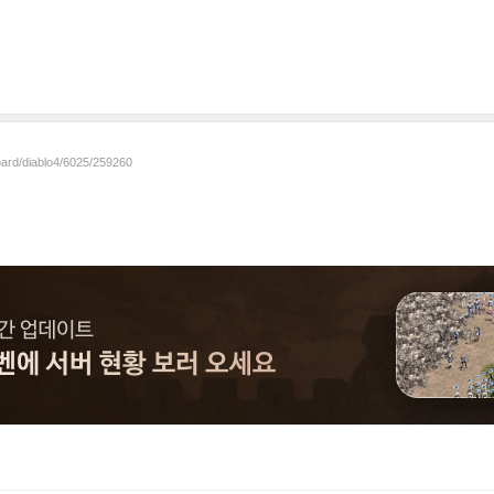
oard/diablo4/6025/259260