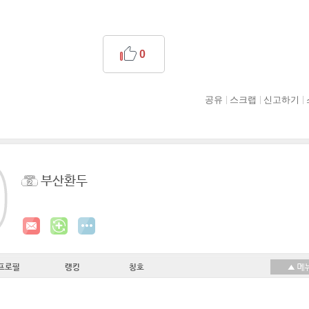
0
공유
스크랩
신고하기
부산환두
프로필
랭킹
칭호