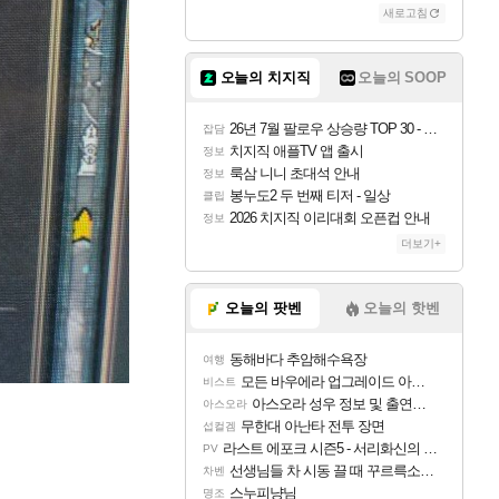
새로고침
오늘의 치지직
오늘의 SOOP
26년 7월 팔로우 상승량 TOP 30 - 월간 치지직
잡담
치지직 애플TV 앱 출시
정보
룩삼 니니 초대석 안내
정보
봉누도2 두 번째 티저 - 일상
클립
2026 치지직 이리대회 오픈컵 안내
정보
더보기+
오늘의 팟벤
오늘의 핫벤
동해바다 추암해수욕장
여행
모든 바우에라 업그레이드 아이템 획득 위치 공략 (89개)
비스트
아스오라 성우 정보 및 출연작 모음
아스오라
무한대 아난타 전투 장면
섭컬겜
라스트 에포크 시즌5 - 서리화신의 분노 티저
PV
선생님들 차 시동 끌 때 꾸르륵소리나는데
차벤
스누피냥님
명조