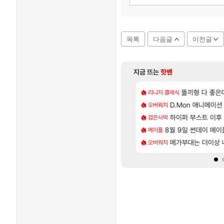
목록
다음글
이전글
지금 뜨는
핫벤
[179]
[1]
 게 왜 쌀숭이임?
CXMT, D램 매출 점유율 7%…글로벌 4위로 부상
아스오라 성우 정
똘끼형 다 좋은데 해외작
리니지 클래식
아스오라
[48]
가르딘 나메 320줄 11시 유기 택틱 소개
발 원가 압박, 메인보드값 오르나
D.Mon 애니메이션
아키츠 아키나 성
오버워치
아스오라
[85]
 샤타 안 나왔다고 진짜 화내는 사람도 있네
크드 1.06 패치노트 (8/5)
하이퍼 부스트 이후 
모든 성소 위치 공략 
검은사막
비스트
[56]
샤타가 아닌 큰 이유는 경매장 불안정때문일듯
 3사, 2027년 생산분 완판?
8월 9일 썬데이 메이
스누피냥님
메이플
명조
[11]
준비완료...
사쿠라 마이 성우 정보 및 주요 필모
메가부대는 더이상 나
프롤로그 테스트를 
오버워치
리밋제로