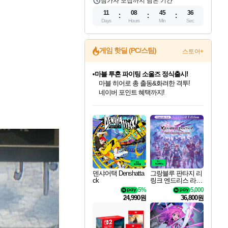
참가자 모집까지 남은 기간
11
08
45
35
Days
Hours
Min
Sec
게임 핫딜 (PC/스팀)
스토어+
마블 투혼 파이팅 소울즈 정식출시!
마블 히어로 총 출동&화려한 격투!
네이버 포인트 혜택까지!
인벤게임즈 8월 특별 할인!
드래곤소드: 어웨이크닝 입점!
문명 7 특별 할인!
귀무자: 검의 길 예약 판매 중!
비스트 오브 리인카네이션 정식 출시!
커세어 코브 출시 기념 할인!
더 렐릭 퍼스트 가디언 정식 출시
베데스다 40주년 기념 할인 중!
캡콤 프렌차이즈 할인 진행 중!
캡콤 일부 상품 상시 할인
스타워즈 은하계 레이서
로블록스 기프트 카드 공식 입점
인기 퍼블리셔 모음!
스팀으로 만나는 드래곤소드!
조선&고려 DLC 출시 예정
10% 할인과
게임프릭 신작 IP
해적'섬'을 발전시키자!
설화x하드코어 액션!
베데스다의 명작들을
몬헌, 바하 등 인기 IP를
몬헌 와일즈 & 드래곤즈 도그마2
인벤게임즈에서 10% 추가 적립
Robux를 가장 안전하고
최대 90% 할인가를 만나보세요!
네이버혜택과 함께 만나보세요!
50%할인&추가 적립까지!
이니&베니 혜택까지!
네이버 혜택가와 함께 예약하세요!
할인&네이버혜택으로 만나보세요!
네이버페이 혜택과 만나보세요!
40주년 프로모션으로 만나보세요!
할인가에 만나보세요!
일부 에디션 상시 할인!
혜택으로 예약 판매 중
편안하게 충전하세요
덴샤어택 Denshatta
그랑블루 판타지 리
ck
링크 엔드리스 라그
나로크 업그레이드
5%
5,000
킷 Granblue Fantasy
24,990원
36,800원
Relink Endless Ragn
arok Upgrade Kit DL
C