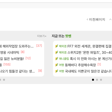
이전페이지
지금 뜨는
팟벤
더보기+
[37]
[79]
보 및 출연작 모음
업장 도와주는 짓은 좀 아니지않냐?
크로체 따왔습니다
FF7 외전 세계관, 완결편에 집결
로아
해외겜
[8]
 영웅 시네마틱
우 정보 및 주요 필모
고양이를 도구로 쓰는 인방 하꼬 스트리머 박
스위치2판 ‘몬헌 와일즈’, 30~4
로아
해외겜
[12]
길 잃은 뉴비분들!
(40개) - 귀환한 영혼 도전과제
15시즌 엘드루인 이거 요물이네요
혹시 이 만화 아시는 분 계신가
디아4
애니클립
[155]
[1]
[52
플
종자들이여, 마음껏 유린하라.jpg
동해바다 추암해수욕장
로아
여행
[9]
[
오기 힘들것 같다는 생각임
마치고.. (feat. 리아)
현재 나무위키 실검 1위인 김규원
국내에도 이쁜곳이 많은것 같습니
메이플
여행