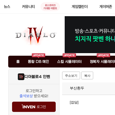
로스트아크
뉴스
커뮤니티
게임캘린더
게이머존
기대평 이벤트
홈
통합 DB 메인
스킬 시뮬레이터
정복자 시뮬레이
주소보기
복사
디아블로4 인벤
부산환두
로그인하고
출석보상
받으세요!
[잡담]
로그인