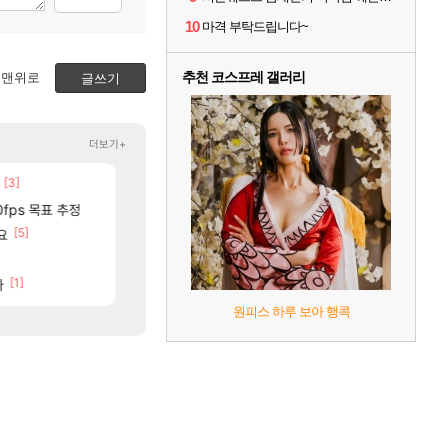
10
마격 부탁드립니다~
추천 코스프레 갤러리
맨위로
글쓰기
더보기+
[3]
[179]
골드 파는 게 왜 쌀숭이임?
중국 CXMT, D램 매출 점유율 7%…글로벌 4위로 부상
로아
해외겜
[257]
[
제합니다.
0fps 목표 추정
ㅇㅂ) 벨가르딘 나메 320줄 11시 유기 택틱 소개
AI발 원가 압박, 메인보드값 오르나
로아
해외겜
[5]
[6]
[
ㅋㅋㅋㅋㅋㅋ
요
아니 뭔 샤타 안 나왔다고 진짜 화내는 사람도 있네
리싱크드 1.06 패치노트 (8/5)
메이플
리싱크드
]
[
썬데이가 샤타가 아닌 큰 이유는 경매장 불안정때문일듯
메모리 3사, 2027년 생산분 완판?
메이플
해외겜
75]
[1]
[11]
다
후변성 준비완료...
아사쿠라 마이 성우 정보 및 주요 필모
디아4
아스오라
원피스 하루 보아 행콕