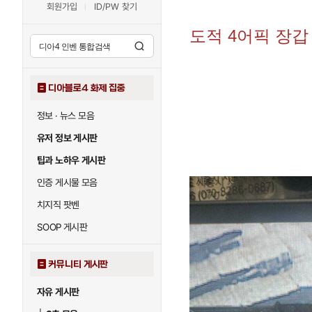
회원가입
ID/PW 찾기
도적 4어픽 장갑
디아블로4 화제 집중
정보 · 뉴스 모음
유저 정보 게시판
팁과 노하우 게시판
인증 게시물 모음
치지직 팟벤
SOOP 게시판
커뮤니티 게시판
자유 게시판