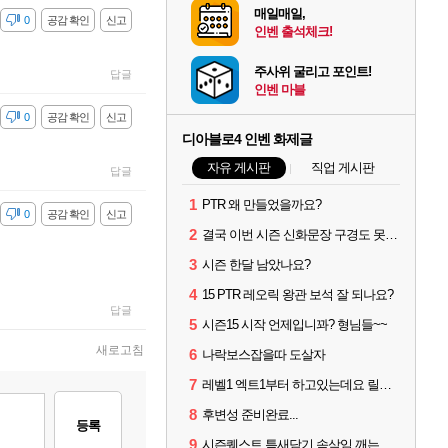
매일매일,
감
0
공감 확인
신고
인벤 출석체크!
주사위 굴리고 포인트!
답글
인벤 마블
감
0
공감 확인
신고
디아블로4 인벤 화제글
자유 게시판
직업 게시판
답글
1
PTR 왜 만들었을까요?
감
0
공감 확인
신고
2
결국 이번 시즌 신화문장 구경도 못하고 접습니다.
3
시즌 한달 남았나요?
4
15 PTR 레오릭 왕관 보석 잘 되나요?
답글
5
시즌15 시작 언제입니꽈? 형님들~~
새로고침
6
나락보스잡을따 도살자
7
레벨1 엑트1부터 하고있는데요 릴머시기..
8
후변성 준비완료...
등록
9
시즌퀘스트 틈새닫기 속삭임 깨는법이 뭐임? ㅡ.ㅡ