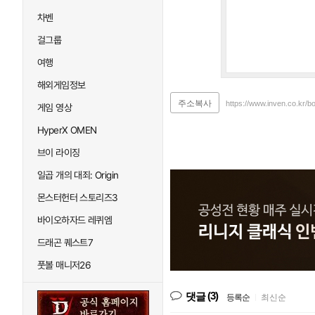
차벤
걸그룹
여행
해외게임정보
주소복사
https://www.inven.co.kr/b
게임 영상
HyperX OMEN
브이 라이징
일곱 개의 대죄: Origin
몬스터헌터 스토리즈3
바이오하자드 레퀴엠
드래곤 퀘스트7
풋볼 매니저26
(3)
댓글
등록순
|
최신순