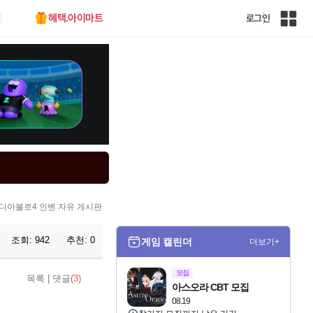
혜택.아이마트
로그인
인
벤
전
체
사
이
트
맵
디아블로4 인벤 자유 게시판
조회:
942
추천:
0
게임 캘린더
더보기+
모집
목록
|
댓글(
3
)
아스오라 CBT 모집
08.19