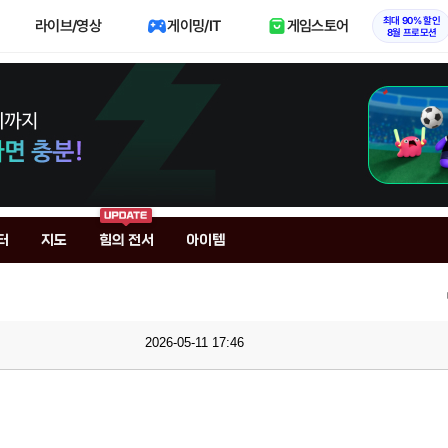
최대 90% 할인
라이브/영상
게이밍/IT
게임스토어
8월 프로모션
터
지도
힘의 전서
아이템
2026-05-11 17:46