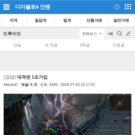
디아블로4
인벤
자게
질답게
팁게
단품거래
일반거래
드루이드
전체보기
공
검
글
지
색
내글
내 댓글
3추글
인증글
on/off
쓰
기
[잡담]
대격변 1조가입
Absolut7
댓글: 5 개
조회:
3436
2026-07-02 22:17:51