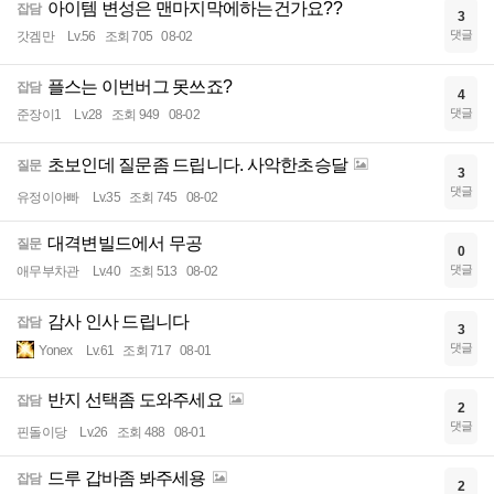
아이템 변성은 맨마지막에하는건가요??
잡담
3
댓글
갓겜만
Lv.56
조회 705
08-02
플스는 이번버그 못쓰죠?
잡담
4
댓글
준장이1
Lv.28
조회 949
08-02
초보인데 질문좀 드립니다. 사악한초승달
질문
3
댓글
유정이아빠
Lv.35
조회 745
08-02
대격변빌드에서 무공
질문
0
댓글
애무부차관
Lv.40
조회 513
08-02
감사 인사 드립니다
잡담
3
댓글
Yonex
Lv.61
조회 717
08-01
반지 선택좀 도와주세요
잡담
2
댓글
핀돌이당
Lv.26
조회 488
08-01
드루 갑바좀 봐주세용
잡담
2