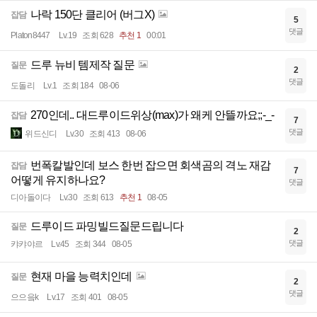
나락 150단 클리어 (버그X)
잡담
5
댓글
Platon8447
Lv.19
조회 628
추천 1
00:01
드루 뉴비 템제작 질문
질문
2
댓글
도돌리
Lv.1
조회 184
08-06
270인데.. 대드루이드위상(max)가 왜케 안뜰까요;;-_-
잡담
7
댓글
위드신디
Lv.30
조회 413
08-06
번폭칼발인데 보스 한번 잡으면 회색곰의 격노 재감
잡담
7
어떻게 유지하나요?
댓글
디아돌이다
Lv.30
조회 613
추천 1
08-05
드루이드 파밍빌드질문드립니다
질문
2
댓글
캬캬야르
Lv.45
조회 344
08-05
현재 마을 능력치인데
질문
2
댓글
으으읔k
Lv.17
조회 401
08-05