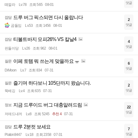
댓글
떼낄라
Lv.78
조회 565
08-01
드루 버그 픽스되면 다시 올랍니다
잡담
2
댓글
곰돌임
Lv.53
조회 1456
08-01
티볼트바지 모피26% VS 칼날4
잡담
4
댓글
핀돌이당
Lv.26
조회 962
08-01
이페 토템 뭐 쓰는게 맞을까요 ㅠ
질문
6
댓글
DiMoon
Lv.7
조회 834
07-31
즐기며 하다보니 105단까지 왔습니다.
질문
2
댓글
뚝배깅
Lv.4
조회 635
07-31
지금 드루이드 버그 대충알려드림
정보
22
댓글
저애드내꺼
Lv.8
조회 5245
추천 4
07-31
드루 2분컷 보세요
잡담
7
댓글
Platon8447
Lv.18
조회 2358
07-31