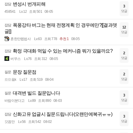
변성시 번개피해
잡담
3
댓글
458541
Lv.12
조회 501
08-05
폭풍강타 버그는 현재 전쟁계획 인 경우에만?[[결과뎃
잡담
12
글]]
댓글
흔한만렙법사
Lv.63
조회 778
추천 1
08-05
확정 극대화 먹일 수 있는 메커니즘 뭐가 있을까요?
잡담
2
댓글
버무스
Lv.76
조회 312
08-05
문장 질문점
질문
2
댓글
으으읔k
Lv.17
조회 519
08-04
대격변 빌드 질문입니다
질문
3
댓글
바람이분다고
Lv.89
조회 890
08-03
신화고유 업글시 질문드립니다(오랜만에복귀ㅠㅠ)
잡담
3
댓글
갓겜만
Lv.56
조회 542
08-02