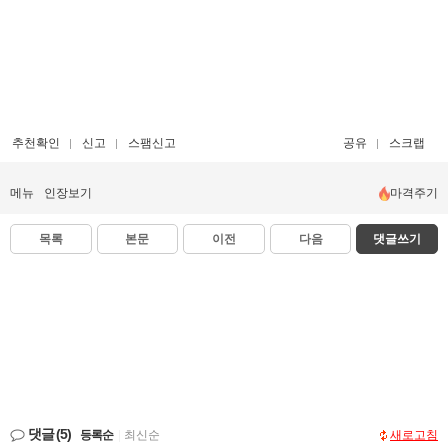
추천확인
신고
스팸신고
공유
스크랩
메뉴
인장보기
마격주기
목록
본문
이전
다음
댓글쓰기
댓글
(5)
등록순
|
최신순
새로고침