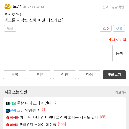
도77l
26-07-06 10:52
신고
|
공감 확인
오~ 조단위
맥스롤 대격변 신화 버전 이신가요?
답글
0
0
새로고침
등록
목록
본문
이전
다음
댓글보기
지금 뜨는 인벤
더보기+
[2]
룩삼 니니 초대석 안내
정보
[2]
그냥 안녕수야
클립
[85]
아니 뭔 샤타 안 나왔다고 진짜 화내는 사람도 있네
메이플
[155]
8월 9일 썬데이 메이플
메이플