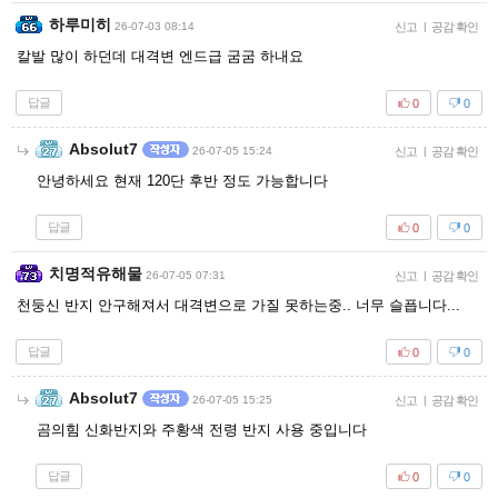
하루미히
26-07-03 08:14
신고
|
공감 확인
칼발 많이 하던데 대격변 엔드급 굼굼 하내요
답글
0
0
Absolut7
26-07-05 15:24
신고
|
공감 확인
안녕하세요 현재 120단 후반 정도 가능합니다
답글
0
0
치명적유해물
26-07-05 07:31
신고
|
공감 확인
천둥신 반지 안구해져서 대격변으로 가질 못하는중.. 너무 슬픕니다...
답글
0
0
Absolut7
26-07-05 15:25
신고
|
공감 확인
곰의힘 신화반지와 주황색 전령 반지 사용 중입니다
답글
0
0