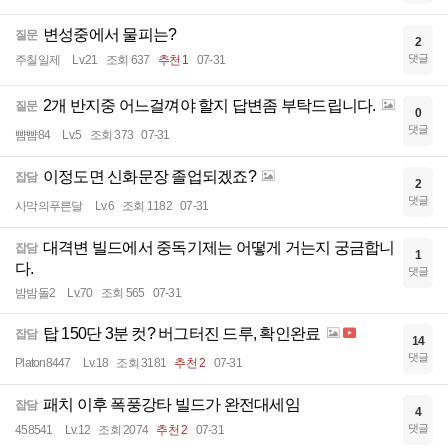
변성중에서 물피는?
질문
2
댓글
주칠일제
Lv.21
조회 637
추천 1
07-31
2개 반지중 어느걸껴야 할지 답변좀 부탁드립니다.
질문
0
댓글
뺨뺨84
Lv.5
조회 373
07-31
이정도면 신화문장 졸업되겠죠?
잡담
2
댓글
사막의푸른달
Lv.6
조회 1182
07-31
대격변 빌드에서 중독기제는 어떻게 거는지 궁금합니
잡담
1
다.
댓글
밤밤돌2
Lv.70
조회 565
07-31
탑 150단 3분 컷? 버그터진 드루, 확인완료
잡담
14
댓글
Platon8447
Lv.18
조회 3181
추천 2
07-31
패치 이후 폭풍강타 빌드가 완전대세임
잡담
4
댓글
458541
Lv.12
조회 2074
추천 2
07-31