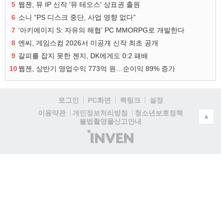
5
웹젠, 뮤 IP 신작 '뮤 테오스' 상표권 출원
6
소니 “PS 디스크 중단, 사업 영향 없다”
7
‘아키에이지 S: 자유의 해협’ PC MMORPG로 개발한다
8
엔씨, 게임스컴 2026서 미공개 신작 최초 공개
9
갈피를 잡지 못한 젠지, DK에게도 0:2 패배
10
웹젠, 상반기 영업수익 773억 원…순이익 89% 증가
로그인
PC화면
퀵링크
설정
청소년보호정책
이용약관
개인정보처리방침
▲
불법촬영물신고안내
(주)
인
벤