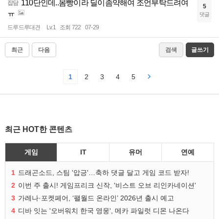
110단인데..몸빵이라 딜이좀약해여 조언부탁드려여
잡담
5
ㅠ
댓글
드루드루대견
Lv.1
조회 722
07-29
최근
다음
검색
글쓰기
1
2
3
4
5
최근 HOT한 콘텐츠
게임
IT
유머
연예
1
드래곤소드, 스팀 '압긍'…축하 댓글 달고 게임 코드 받자!
2
이번 주 출시! 게임프리크 신작, '비스트 오브 리인카네이션'
3
가레나·포켓페어, ‘팰월드 온라인’ 2026년 출시 예고
4
디바 잇는 '오버워치 한국 영웅', 메카 파일럿 디몬 나온다