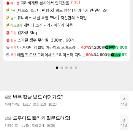
[130]
파리바게트 본사에서 연락왔음
메이플
[페르소나5: 더 팬텀 X] 괴도 영상 l 타카마키 안·댄싱 스타
PV
유니버스 채널 특별 코너 | 자신만의 스타일
명조
캐릭터 소개 - 카가미하라 하루
아스오라
감자탕 3kg
핫딜
스파클 생수 무라벨, 330ml, 60개
핫딜
나 혼자만 레벨업 어라이즈 오버드라이브 디럭스 에디션 Solo Leveling Arise Overdrive Deluxe Edition
40%
31,200원
3,000
특가
테일즈 오브 그레이세스 f 리마스터 디럭스 에디션 Tales of Graces f Remastered Deluxe Edition
50%
34,900원
5%
특가
번폭 칼날 빌드 어떤가요?
질문
2
댓글
타락파워z
Lv.17
조회 210
16:20
드루이드 플리커 질문드려요!
잡담
2
댓글
캬캬야르
Lv.45
조회 241
08:36