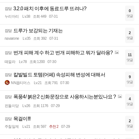
3.2.0 패치 이후에 동료드루 뜨려나?
잡담
0
댓글
누리아리
Lv.38
조회 449
07-31
드루가 보강되는 기재는
잡담
2
댓글
navarone
Lv.35
조회 392
07-31
번개 피해 계수 하고 번개 피해하고 뭐가 달라용?
잡담
11
댓글
떼낄라
Lv.78
조회 1200
07-30
칼발빌드 토템(어페) 속성피해 변성에 대해서
잡담
9
댓글
NN옵티머스
Lv.21
조회 791
07-30
폭풍4/ 붉은2 신화문장으로 사용하시는분있나요 ?
잡담
4
댓글
핀돌이당
Lv.26
조회 1176
07-29
목걸이!!!
잡담
2
댓글
주칠일제
Lv.21
조회 597
추천 2
07-29