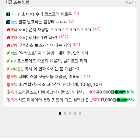
지금 뜨는 인벤
더보기+
[14]
초ㅇㅎ) 수녀 코스프레 제로투
ㅗㅜㅑ
[9]
결혼 발표하는 킴성태 ㄷㄷㄷ
클립
[45]
ㅇㅂ) 쫀지 채팅창 ㅋㅋㅋㅋㅋㅋㅋㅋㅋㅋㅋ
로아
[137]
ㅇㅂ) 로사단 1관 딜량!
로아
[94]
우주최초 보스가 낙사하는 게임
로아
[일러스트] 자매 앨범 | 재회 후, 맛집에서
명조
로스트아크 죽음의 계율자, 벨가르딘 티저
PV
혹시 이 만화 아시는 분 계신가요
애니클립
더페이스샵 보들보들 때필링, 300ml, 2개
핫딜
35%할인>사조 고추참치 안심따개, 100g, 10개
핫딜
드래곤소드 어웨이크닝 디럭스 에디션 DragonSword Awakening Deluxe Edition
10%
49,500원
10%
특가
시드 마이어의 문명 7 힘의 파도 컬렉션 Sid Meier's Civilization VII Tides of Power Collection DLC
50%
17,900원
5%
특가