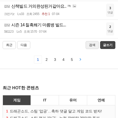
산책빌드 거의완성된거같아요.. ㅋ
잡담
3
댓글
크런키z
Lv.33
조회 2455
추천 1
07-04
시즌 14 칠흑쐐기 마름병 빌드...
잡담
2
댓글
Sti1123
Lv.5
조회 1570
07-04
최근
다음
검색
글쓰기
1
2
3
4
5
최근 HOT한 콘텐츠
게임
IT
유머
연예
1
드래곤소드, 스팀 '압긍'…축하 댓글 달고 게임 코드 받자!