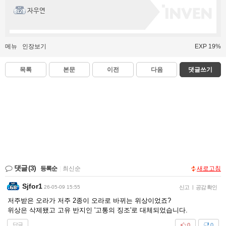
자우연
메뉴
인장보기
EXP 19%
목록
본문
이전
다음
댓글쓰기
댓글
(3)
등록순
|
최신순
새로고침
Sjfor1
26-05-09 15:55
신고
|
공감 확인
저주받은 오라가 저주 2종이 오라로 바뀌는 위상이었죠?
위상은 삭제됐고 고유 반지인 '고통의 징조'로 대체되었습니다.
답글
0
0