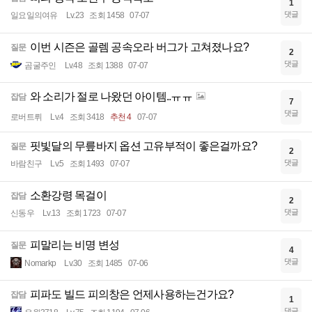
1
댓글
일요일의여유
Lv.23
조회 1458
07-07
이번 시즌은 골렘 공속오라 버그가 고쳐졌나요?
질문
2
댓글
곰굴주인
Lv.48
조회 1388
07-07
와 소리가 절로 나왔던 아이템..ㅠㅠ
잡담
7
댓글
로버트뤼
Lv.4
조회 3418
추천 4
07-07
핏빛달의 무릎바지 옵션 고유부적이 좋은걸까요?
질문
2
댓글
바람친구
Lv.5
조회 1493
07-07
소환강령 목걸이
잡담
2
댓글
신동우
Lv.13
조회 1723
07-07
피말리는 비명 변성
질문
4
댓글
Nomarkp
Lv.30
조회 1485
07-06
피파도 빌드 피의창은 언제사용하는건가요?
잡담
1
댓글