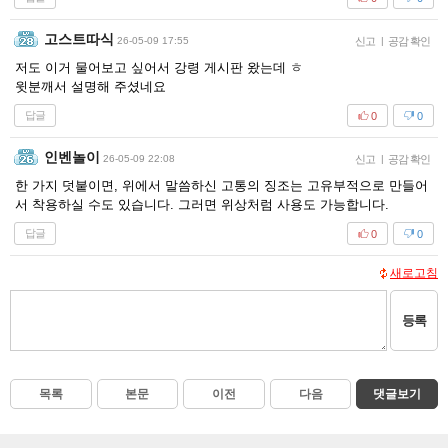
고스트따식
26-05-09 17:55
신고
|
공감 확인
저도 이거 물어보고 싶어서 강령 게시판 왔는데 ㅎ
윗분깨서 설명해 주셨네요
답글
0
0
인벤놀이
26-05-09 22:08
신고
|
공감 확인
한 가지 덧붙이면, 위에서 말씀하신 고통의 징조는 고유부적으로 만들어
서 착용하실 수도 있습니다. 그러면 위상처럼 사용도 가능합니다.
답글
0
0
새로고침
등록
목록
본문
이전
다음
댓글보기