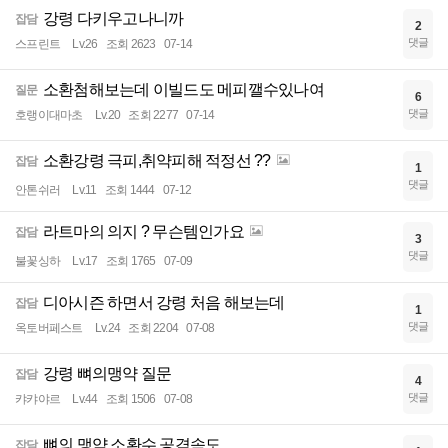
강령 다키우고나니까
잡담
2
댓글
스프린트
Lv.26
조회 2623
07-14
소환첨해보는데 이빌드도 메피깰수있나여
질문
6
댓글
호랭이대마초
Lv.20
조회 2277
07-14
소환강령 극피,취약피해 적정선 ??
잡담
1
댓글
안톤쉬러
Lv.11
조회 1444
07-12
라트마의 의지 ? 무슨템인가요
잡담
3
댓글
불꽃싱하
Lv.17
조회 1765
07-09
디아시즌 하면서 강령 처음 해보는데
잡담
1
댓글
옥토버페스트
Lv.24
조회 2204
07-08
강령 뼈의맹약 질문
잡담
4
댓글
캬캬야르
Lv.44
조회 1506
07-08
뼈의 맹약 소환수 공격속도
잡담