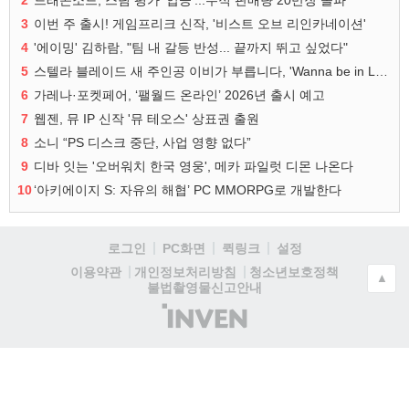
2
드래곤소드, 스팀 평가 '압긍'...누적 판매량 20만장 돌파
3
이번 주 출시! 게임프리크 신작, '비스트 오브 리인카네이션'
4
'에이밍' 김하람, "팀 내 갈등 반성... 끝까지 뛰고 싶었다"
5
스텔라 블레이드 새 주인공 이비가 부릅니다, 'Wanna be in LOVE' 뮤비 공개
6
가레나·포켓페어, ‘팰월드 온라인’ 2026년 출시 예고
7
웹젠, 뮤 IP 신작 '뮤 테오스' 상표권 출원
8
소니 “PS 디스크 중단, 사업 영향 없다”
9
디바 잇는 '오버워치 한국 영웅', 메카 파일럿 디몬 나온다
10
‘아키에이지 S: 자유의 해협’ PC MMORPG로 개발한다
로그인
PC화면
퀵링크
설정
청소년보호정책
이용약관
개인정보처리방침
▲
불법촬영물신고안내
(주)
인
벤