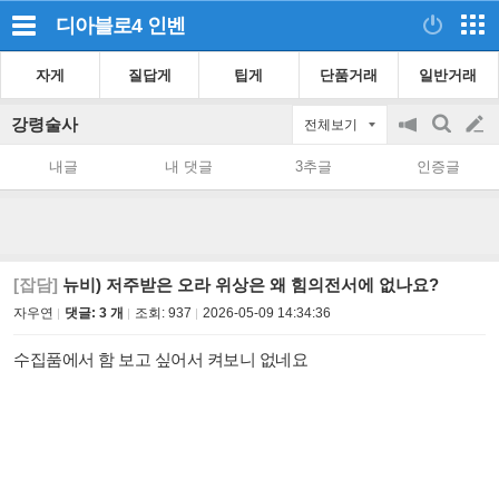
디아블로4
인벤
자게
질답게
팁게
단품거래
일반거래
강령술사
전체보기
공
검
글
지
색
내글
내 댓글
3추글
인증글
on/off
쓰
기
[잡담]
뉴비) 저주받은 오라 위상은 왜 힘의전서에 없나요?
자우연
댓글: 3 개
조회:
937
2026-05-09 14:34:36
수집품에서 함 보고 싶어서 켜보니 없네요