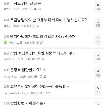
피파도 강령 딜 질문
질문
10
댓글
호박터
Lv.26
조회 668
07-30
무덤방랑자의 손 고유부적 제작이 가능하신가요?
잡담
1
댓글
Sjfor1
Lv.70
조회 475
07-29
냉기마법학자 참회의 경갑룬 사용하나요?
잡담
1
댓글
캔낫
Lv.58
조회 649
07-27
강령 형님들 강령 플렛 질문 하나드립니다.
질문
1
댓글
돌격바바
Lv.19
조회 687
07-25
문장 바꿀만한가요?
질문
4
댓글
사자왕레오
Lv.19
조회 889
07-25
고유부적 3개 장착 신화 문장 습득 !!
잡담
5
댓글
Samjasonnoh
Lv.12
조회 1359
07-25
강령한번 키워볼라는데
잡담
3