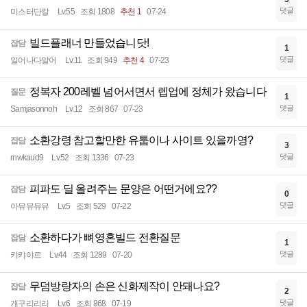
댓글
미스터단칼
Lv.55
조회 1808
추천 1
07-24
빌드플래너 만들었습니닷!
잡담
1
댓글
일어나다말어
Lv.11
조회 949
추천 4
07-23
정복자 200레벨 넘어서면서 렙업에 정체가 왔습니다
질문
1
댓글
Samjasonnoh
Lv.12
조회 867
07-23
소환강령 참고할만한 유툽이나 사이트 있을까영?
잡담
3
댓글
rnwkaud9
Lv.52
조회 1336
07-23
피파도 딜 올려주는 문양은 어떤거에요??
잡담
0
댓글
아뮤뮤뮤뮤
Lv.5
조회 529
07-22
소환하다가 뼈영혼빌드 전환질문
잡담
1
댓글
캬캬야르
Lv.44
조회 1289
07-20
무덤방랑자의 손은 신화제작이 안돼나요?
잡담
2
댓글
개구리리리
Lv.6
조회 868
07-19