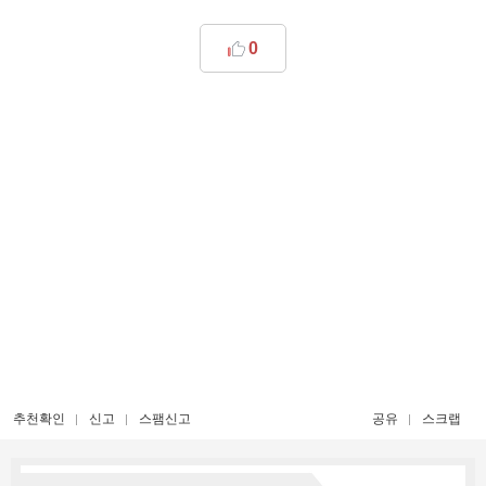
0
추천확인
신고
스팸신고
공유
스크랩