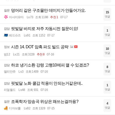
덩어리 같은 구조물만 데미지가 안들어가요.
질문
15
댓글
아사미유마
Lv.73
조회 1188
추천 1
07-17
핏빛달 바지로 저주 자동시전 질문이요!
잡담
1
댓글
레드슈즈
Lv.91
조회 1152
07-17
시즌 14. DOT 암흑 파도 빌드 공략
정보
10
댓글
밤12
Lv.21
조회 3228
추천 8
07-16
하코 냉기소환 강령 고행10메피 깰 수 있겠죠?
잡담
8
댓글
델리만쥬
Lv.3
조회 1409
07-16
핏빛달 노화 쿨감 적용이 안되는거같은데..
잡담
1
댓글
리얼월드
Lv.48
조회 931
07-16
조폭학자 망송곡 위상은 왜쓰는걸까용?
질문
4
댓글
디아브롤
Lv.82
조회 1328
07-15