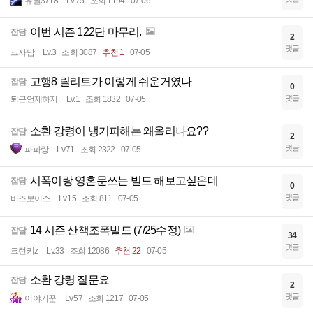
유월3718
Lv.75
조회 1194
07-06
이번 시즌 122단 마무리.
잡담
2
댓글
크사남
Lv.3
조회 3087
추천 1
07-05
고행8 릴리트가 이렇게 쉬운거였나
잡담
0
댓글
퇴근언제하지
Lv.1
조회 1832
07-05
소환 강령이 냉기피해는 왜올리나요??
잡담
2
댓글
파파랑
Lv.71
조회 2322
07-05
시폭이랑 영혼문쓰는 빌드 해보고싶은데
잡담
0
댓글
버즈보이스
Lv.15
조회 811
07-05
14 시즌 산책조폭빌드 (7/25수정)
잡담
34
댓글
크런키z
Lv.33
조회 12086
추천 22
07-05
소환 강령 질문요
잡담
2
댓글
이야기꾼
Lv.57
조회 1217
07-05