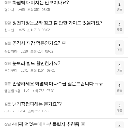
화염벽 대미지는 안보이나요?
질문
2
댓글
평가사
Lv.65
조회 352
08-05
정전기장눈보라 참고 할 만한 가이드 있을까요?
잡담
2
댓글
힙라인
Lv.25
조회 718
08-02
공격시 재감 먹통인가요?
질문
1
댓글
꽃길따라
Lv.20
조회 614
08-02
눈보라 빌드 할만한가요?
잡담
4
댓글
루디루디
Lv.71
조회 1154
08-01
안녕하세요 화염벽 마나수급 질문드립니다 ㅠㅠ
질문
6
댓글
탱딜힐크흥
Lv.9
조회 762
07-31
냉기직접피해는 몬가요??
질문
2
댓글
라자17
Lv.34
조회 657
07-30
4어픽 먹었는데 마부 돌릴지 추천좀
잡담
4