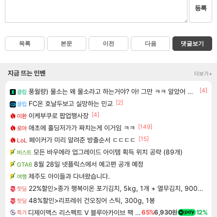
등록
목록
본문
이전
다음
댓글보기
지금 뜨는 인벤
더보기+
[4]
풍월량) 물소는 왜 물소라고 하는거야? 아! 그만 ㅋㅋ 알았어 ㅋㅋ
클립
[2]
FC온 호날두보고 실망하는 민교
클립
[4]
이케부쿠로 팝업행사장
이환
[149]
애초에 홀딩저가가 짜치는게 이거임 ㅋㅋ
로아
[15]
페이커가 미리 알려준 방출순서 ㄷㄷㄷㄷ
LoL
모든 바우에라 업그레이드 아이템 획득 위치 공략 (89개)
비스트
8월 28일 넷플릭스에서 예고편 공개 예정
GTA6
제주도 아이들과 다녀왔습니다.
여행
22%할인>종가 행복이온 포기김치, 5kg, 1개 + 열무김치, 900g, 1개
핫딜
48%할인>리프레쉬 건오징어 스틱, 300g, 1봉
핫딜
디제이맥스 리스펙트 V 블루아카이브 팩 DJMAX RESPECT V Blue Archive Pack DLC
65%
6,930원
12%
특가