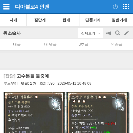
디아블로4
인벤
자게
질답게
팁게
단품거래
일반거래
원소술사
전체보기
공
검
글
지
색
내글
내 댓글
3추글
인증글
on/off
쓰
기
[잡담]
고수분들 둘중에
루노우리
댓글: 1 개
조회:
590
2026-05-11 16:48:08