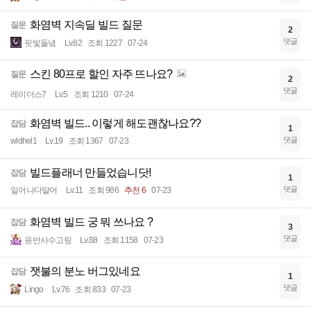
화염벽 지속딜 빌드 질문
질문
2
댓글
핏빛들녘
Lv.82
조회 1227
07-24
스킨 80프로 할인 자주 뜨나요?
질문
2
댓글
레이더스7
Lv.5
조회 1210
07-24
화염벽 빌드.. 이렇게 해도괜찮나요??
잡담
1
댓글
wldhel1
Lv.19
조회 1367
07-23
빌드플래너 만들었습니닷!
잡담
1
댓글
일어나다말어
Lv.11
조회 986
추천 6
07-23
화염벽 빌드 궁 뭐 쓰나요 ?
잡담
3
댓글
응반사수고링
Lv.88
조회 1158
07-23
잿불의 분노 버그있네요
잡담
1
댓글
Lingo
Lv.76
조회 833
07-23