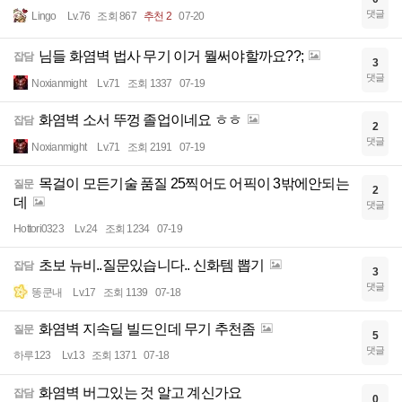
댓글
Lingo
Lv.76
조회 867
추천 2
07-20
님들 화염벽 법사 무기 이거 뭘써야할까요??;
잡담
3
댓글
Noxianmight
Lv.71
조회 1337
07-19
화염벽 소서 뚜껑 졸업이네요 ㅎㅎ
잡담
2
댓글
Noxianmight
Lv.71
조회 2191
07-19
목걸이 모든기술 품질 25찍어도 어픽이 3밖에안되는
질문
2
데
댓글
Hottori0323
Lv.24
조회 1234
07-19
초보 뉴비..질문있습니다.. 신화템 뽑기
잡담
3
댓글
똥쿤내
Lv.17
조회 1139
07-18
화염벽 지속딜 빌드인데 무기 추천좀
질문
5
댓글
하루123
Lv.13
조회 1371
07-18
화염벽 버그있는 것 알고 계신가요
잡담
0