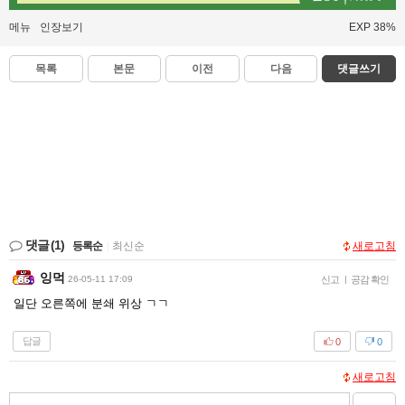
메뉴
인장보기
EXP 38%
목록
본문
이전
다음
댓글쓰기
댓글
(1)
등록순
|
최신순
새로고침
잉먹
26-05-11 17:09
신고
|
공감 확인
일단 오른쪽에 분쇄 위상 ㄱㄱ
답글
0
0
새로고침