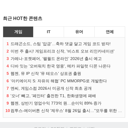
최근 HOT한 콘텐츠
게임
IT
유머
연예
1
드래곤소드, 스팀 '압긍'…축하 댓글 달고 게임 코드 받자!
2
이번 주 출시! 게임프리크 신작, '비스트 오브 리인카네이션'
3
가레나·포켓페어, ‘팰월드 온라인’ 2026년 출시 예고
4
디바 잇는 '오버워치 한국 영웅', 메카 파일럿 디몬 나온다
5
웹젠, 뮤 IP 신작 '뮤 테오스' 상표권 출원
6
‘아키에이지 S: 자유의 해협’ PC MMORPG로 개발한다
7
엔씨, 게임스컴 2026서 미공개 신작 최초 공개
8
'오너' 빼고, '페인터' 출전한 T1, 한화생명에 패배
9
웹젠, 상반기 영업수익 773억 원…순이익 89% 증가
10
컴투스-에이버튼 신작 '제우스' 8월 26일 출시…"모두를 위한 경쟁"