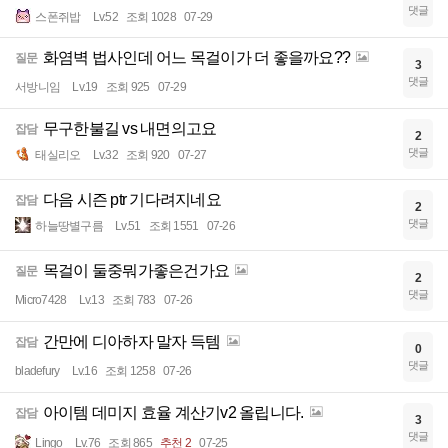
댓글
스폰쥐밥
Lv.52
조회 1028
07-29
화염벽 법사인데 어느 목걸이가 더 좋을까요??
질문
3
댓글
서방니임
Lv.19
조회 925
07-29
무구한불길 vs 내면의고요
잡담
2
댓글
태실리오
Lv.32
조회 920
07-27
다음 시즌 ptr 기다려지네요
잡담
2
댓글
하늘땅별구름
Lv.51
조회 1551
07-26
목걸이 둘중뭐가좋은건가요
질문
2
댓글
Micro7428
Lv.13
조회 783
07-26
간만에 디아하자 말자 득템
잡담
0
댓글
bladefury
Lv.16
조회 1258
07-26
아이템 데미지 효율 계산기v2 올립니다.
잡담
3
댓글
Lingo
Lv.76
조회 865
추천 2
07-25