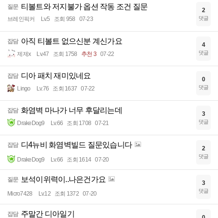
티볼트와 저지불가 옵션 작동 조건 질문
질문
2
댓글
브레인픽커
Lv.5
조회 958
07-23
아직 티볼트 없으신분 계신가요
잡담
4
댓글
제제x
Lv.47
조회 1758
추천 3
07-22
디아 패치 재미있네요
잡담
0
댓글
Lingo
Lv.76
조회 1637
07-22
화염벽 마나가 너무 후달리는데
잡담
3
댓글
DrakeDog9
Lv.66
조회 1708
07-21
디4뉴비 화염벽빌드 질문있습니다
잡담
2
댓글
DrakeDog9
Lv.66
조회 1614
07-20
보석이위력이..나은건가요
질문
3
댓글
Micro7428
Lv.12
조회 1372
07-20
주말간 디아일기
잡담
0