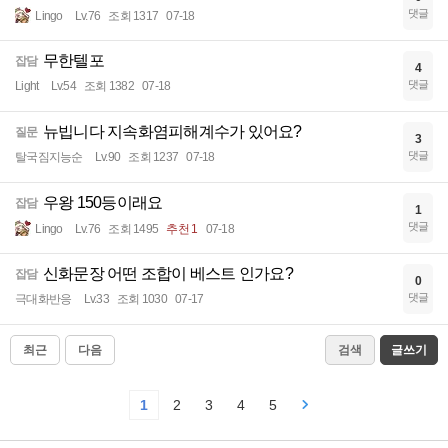
댓글
Lingo
Lv.76
조회 1317
07-18
무한텔포
잡담
4
댓글
Light
Lv.54
조회 1382
07-18
뉴빕니다 지속화염피해계수가 있어요?
질문
3
댓글
탈국짐지능순
Lv.90
조회 1237
07-18
우왕 150등이래요
잡담
1
댓글
Lingo
Lv.76
조회 1495
추천 1
07-18
신화문장 어떤 조합이 베스트 인가요?
잡담
0
댓글
극대화반응
Lv.33
조회 1030
07-17
최근
다음
검색
글쓰기
1
2
3
4
5