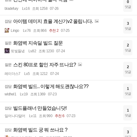
0
댓글
bladefury
Lv.16
조회 1258
07-26
아이템 데미지 효율 계산기v2 올립니다.
잡담
3
댓글
Lingo
Lv.76
조회 866
추천 2
07-25
화염벽 지속딜 빌드 질문
질문
2
댓글
핏빛들녘
Lv.82
조회 1230
07-24
스킨 80프로 할인 자주 뜨나요?
질문
2
댓글
레이더스7
Lv.5
조회 1212
07-24
화염벽 빌드.. 이렇게 해도괜찮나요??
잡담
1
댓글
wldhel1
Lv.19
조회 1369
07-23
빌드플래너 만들었습니닷!
잡담
1
댓글
일어나다말어
Lv.11
조회 990
추천 6
07-23
화염벽 빌드 궁 뭐 쓰나요 ?
잡담
3