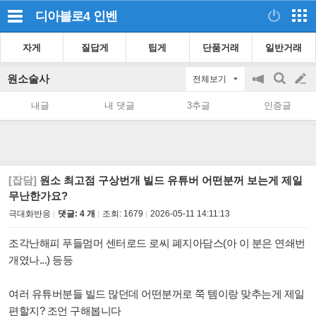
디아블로4
인벤
자게
질답게
팁게
단품거래
일반거래
원소술사
전체보기
공
검
글
지
색
내글
내 댓글
3추글
인증글
on/off
쓰
기
[잡담]
원소 최고점 구상번개 빌드 유튜버 어떤분꺼 보는게 제일
무난한가요?
극대화반응
댓글: 4 개
조회:
1679
2026-05-11 14:11:13
조각난해피 푸들멈머 센터로드 로씨 폐지아담스(아 이 분은 연쇄번
개였나...) 등등
여러 유튜버분들 빌드 많던데 어떤분꺼로 쭉 템이랑 맞추는게 제일
편할지? 조언 구해봅니다