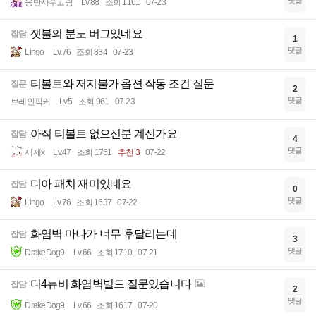
댓글
응반사수고링
Lv.88
조회 1161
07-23
잿불의 분노 버그있네요
잡담
1
댓글
Lingo
Lv.76
조회 834
07-23
티볼트와 저지불가 옵션 작동 조건 질문
질문
2
댓글
브레인픽커
Lv.5
조회 961
07-23
아직 티볼트 없으신분 계신가요
잡담
4
댓글
제제x
Lv.47
조회 1761
추천 3
07-22
디아 패치 재미있네요
잡담
0
댓글
Lingo
Lv.76
조회 1637
07-22
화염벽 마나가 너무 후달리는데
잡담
3
댓글
DrakeDog9
Lv.66
조회 1710
07-21
디4뉴비 화염벽빌드 질문있습니다
잡담
2
댓글
DrakeDog9
Lv.66
조회 1617
07-20