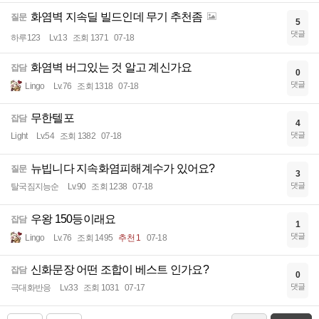
화염벽 지속딜 빌드인데 무기 추천좀
질문
5
댓글
하루123
Lv.13
조회 1371
07-18
화염벽 버그있는 것 알고 계신가요
잡담
0
댓글
Lingo
Lv.76
조회 1318
07-18
무한텔포
잡담
4
댓글
Light
Lv.54
조회 1382
07-18
뉴빕니다 지속화염피해계수가 있어요?
질문
3
댓글
탈국짐지능순
Lv.90
조회 1238
07-18
우왕 150등이래요
잡담
1
댓글
Lingo
Lv.76
조회 1495
추천 1
07-18
신화문장 어떤 조합이 베스트 인가요?
잡담
0
댓글
극대화반응
Lv.33
조회 1031
07-17