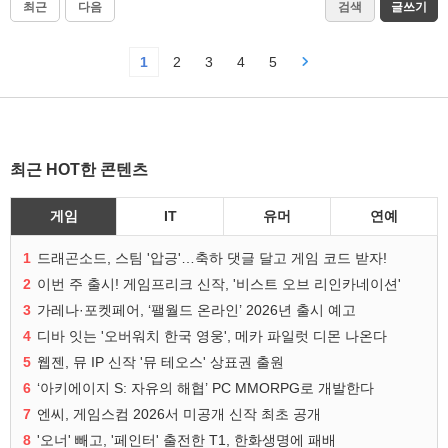
최근
다음
검색
글쓰기
1
2
3
4
5
최근 HOT한 콘텐츠
게임
IT
유머
연예
1
드래곤소드, 스팀 '압긍'…축하 댓글 달고 게임 코드 받자!
2
이번 주 출시! 게임프리크 신작, '비스트 오브 리인카네이션'
3
가레나·포켓페어, ‘팰월드 온라인’ 2026년 출시 예고
4
디바 잇는 '오버워치 한국 영웅', 메카 파일럿 디몬 나온다
5
웹젠, 뮤 IP 신작 '뮤 테오스' 상표권 출원
6
‘아키에이지 S: 자유의 해협’ PC MMORPG로 개발한다
7
엔씨, 게임스컴 2026서 미공개 신작 최초 공개
8
'오너' 빼고, '페인터' 출전한 T1, 한화생명에 패배