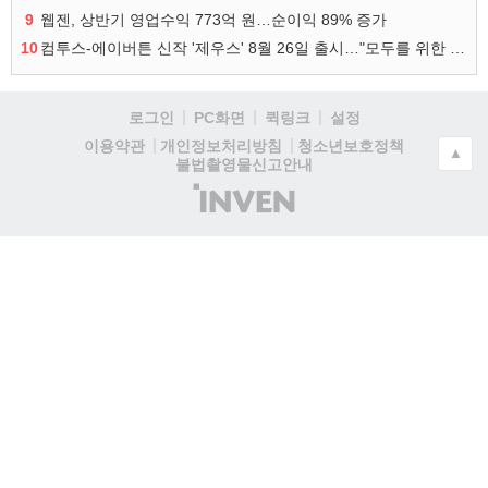
9
웹젠, 상반기 영업수익 773억 원…순이익 89% 증가
10
컴투스-에이버튼 신작 '제우스' 8월 26일 출시…"모두를 위한 경쟁"
로그인
PC화면
퀵링크
설정
청소년보호정책
이용약관
개인정보처리방침
▲
불법촬영물신고안내
(주)
인
벤