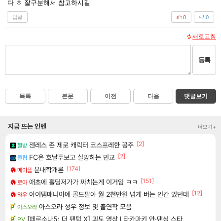
다 ㅎ 잘구분해서 참고하시길
답글
0
0
새로고침
등록
목록
본문
이전
다음
댓글보기
지금 뜨는 인벤
더보기+
[2]
젠레스 존 제로 캐릭터 코스프레한 꽁주
짤방
[2]
FC온 호날두보고 실망하는 민교
클립
[174]
분내학개론
메이플
[151]
애초에 홀딩저가가 짜치는게 이거임 ㅋㅋ
로아
[12]
아이템매니아에 골드팔아 월 2천만원 넘게 버는 인간 있던데
와우
아스오라 성우 정보 및 출연작 모음
아스오라
[페르소나5: 더 팬텀 X] 괴도 영상 l 타카마키 안·댄싱 스타
PV