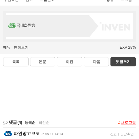
극대화반응
메뉴
인장보기
EXP 28%
목록
본문
이전
다음
댓글쓰기
댓글
(4)
등록순
|
최신순
새로고침
파인망고코코
26-05-11 14:13
신고
|
공감 확인