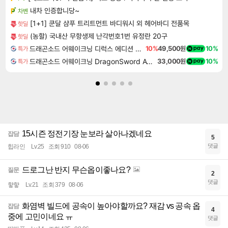
내차 인증합니당~
차벤
[1+1] 쿤달 샴푸 트리트먼트 바디워시 외 헤어바디 전품목
핫딜
(농할) 국내산 무항생제 난각번호1번 유정란 20구
핫딜
드래곤소드 어웨이크닝 디럭스 에디션 DragonSword Awakening Deluxe Edition
10%
49,500원
10%
특가
드래곤소드 어웨이크닝 DragonSword Awakening
33,000원
10%
특가
15시즌 정전기장 눈보라 살아나겠네요
잡담
5
댓글
힙라인
Lv.25
조회 910
08-06
드로그난 반지 무슨옵이좋나요?
질문
2
댓글
햫햫
Lv.21
조회 379
08-06
화염벽 빌드에 공속이 높아야할까요? 재감 vs 공속 옵
잡담
4
중에 고민이네요 ㅠ
댓글