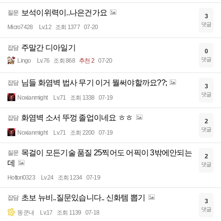
보석이위력이..나은건가요
질문
3
댓글
Micro7428
Lv.12
조회 1377
07-20
주말간 디아일기
잡담
0
댓글
Lingo
Lv.76
조회 868
추천 2
07-20
님들 화염벽 법사 무기 이거 뭘써야할까요??;
잡담
3
댓글
Noxianmight
Lv.71
조회 1338
07-19
화염벽 소서 뚜껑 졸업이네요 ㅎㅎ
잡담
2
댓글
Noxianmight
Lv.71
조회 2200
07-19
목걸이 모든기술 품질 25찍어도 어픽이 3밖에안되는
질문
2
데
댓글
Hottori0323
Lv.24
조회 1234
07-19
초보 뉴비..질문있습니다.. 신화템 뽑기
잡담
3
댓글
똥쿤내
Lv.17
조회 1139
07-18