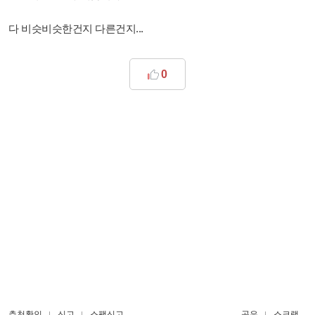
다 비슷비슷한건지 다른건지...
0
추천확인
신고
스팸신고
공유
스크랩