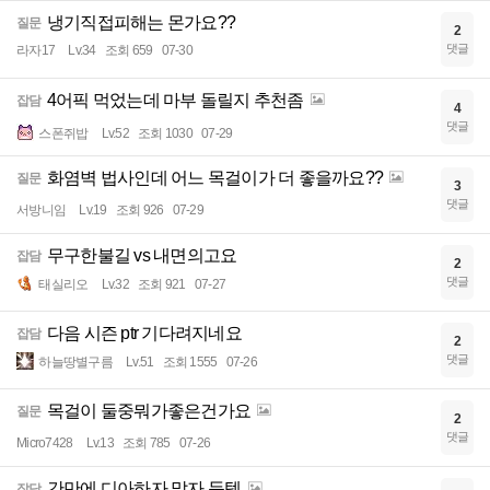
냉기직접피해는 몬가요??
질문
2
댓글
라자17
Lv.34
조회 659
07-30
4어픽 먹었는데 마부 돌릴지 추천좀
잡담
4
댓글
스폰쥐밥
Lv.52
조회 1030
07-29
화염벽 법사인데 어느 목걸이가 더 좋을까요??
질문
3
댓글
서방니임
Lv.19
조회 926
07-29
무구한불길 vs 내면의고요
잡담
2
댓글
태실리오
Lv.32
조회 921
07-27
다음 시즌 ptr 기다려지네요
잡담
2
댓글
하늘땅별구름
Lv.51
조회 1555
07-26
목걸이 둘중뭐가좋은건가요
질문
2
댓글
Micro7428
Lv.13
조회 785
07-26
간만에 디아하자 말자 득템
잡담