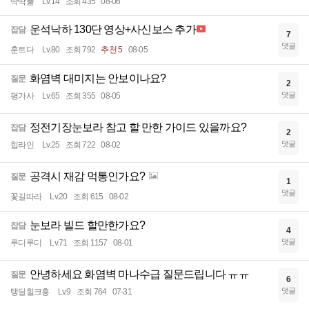
딱딱풀
Lv.14
조회 435
08-06
운석낙하 130단 영상+사신보스 추가
잡담
7
댓글
훈트다
Lv.80
조회 792
추천 5
08-05
화염벽 대미지는 안보이나요?
질문
2
댓글
평가사
Lv.65
조회 355
08-05
정전기장눈보라 참고 할 만한 가이드 있을까요?
잡담
2
댓글
힙라인
Lv.25
조회 722
08-02
공격시 재감 먹통인가요?
질문
1
댓글
꽃길따라
Lv.20
조회 615
08-02
눈보라 빌드 할만한가요?
잡담
4
댓글
루디루디
Lv.71
조회 1157
08-01
안녕하세요 화염벽 마나수급 질문드립니다 ㅠㅠ
질문
6
댓글
탱딜힐크흥
Lv.9
조회 764
07-31