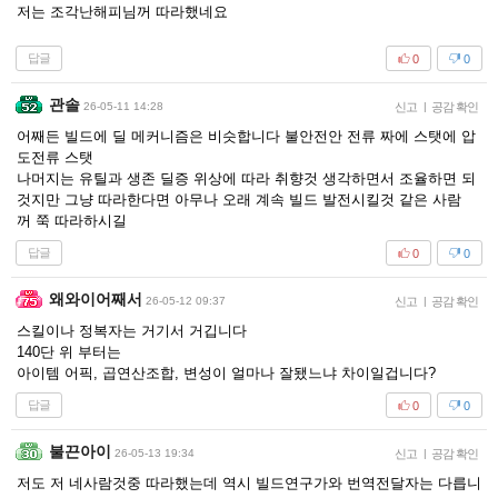
저는 조각난해피님꺼 따라했네요
답글
0
0
관솔
26-05-11 14:28
신고
|
공감 확인
어째든 빌드에 딜 메커니즘은 비슷합니다 불안전안 전류 짜에 스탯에 압
도전류 스탯
나머지는 유틸과 생존 딜증 위상에 따라 취향것 생각하면서 조율하면 되
것지만 그냥 따라한다면 아무나 오래 계속 빌드 발전시킬것 같은 사람
꺼 쭉 따라하시길
답글
0
0
왜와이어째서
26-05-12 09:37
신고
|
공감 확인
스킬이나 정복자는 거기서 거깁니다
140단 위 부터는
아이템 어픽, 곱연산조합, 변성이 얼마나 잘됐느냐 차이일겁니다?
답글
0
0
불끈아이
26-05-13 19:34
신고
|
공감 확인
저도 저 네사람것중 따라했는데 역시 빌드연구가와 번역전달자는 다릅니