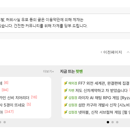
이전페이지
지금 뜨는
팟벤
더보기+
[6]
[1]
 다녀왔습니다.
네
빵 가격이 24500원 이라길래 결제 취소하
FF7 외전 세계관, 완결편에 집결
메이플
해외겜
[94]
[45]
터 공개
너넨 대난 함부로 가지 마라..
저도 신차계약하고 차 받았습니다
로아
차벤
[16]
[6]
가인 신비 치어리더
기습하는 법
Ssf 정의를 내려 버린 디시인
라이자 AI 채팅 RPG 게임 [Ryza
디아4
섭컬겜
[5]
[1
술사 5경이 뜨네요
치노트 (8/5)
게이머라면 필수로 알아야 할 것
섬란 카구라 개발사 신작 [시노비 넥서
메이플
섭컬겜
[347]
아
카네이션 정보/공략글 모음
100:8 보다 효율이 좋은 상향된 아
넷마블, 신작 서브컬쳐 게임 [펄 인 블루
로아
섭컬겜