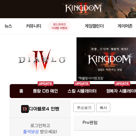
로스트아크
뉴스
커뮤니티
게임캘린더
게이머존
기대평 이벤트
홈
통합 DB 메인
스킬 시뮬레이터
정복자 시뮬레이
주소보기
복사
디아블로4 인벤
Pro팬텀
로그인하고
출석보상
받으세요!