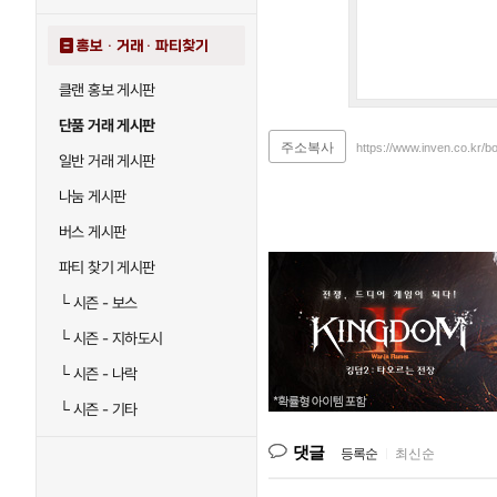
홍보 · 거래 · 파티찾기
클랜 홍보 게시판
단품 거래 게시판
주소복사
https://www.inven.co.kr/b
일반 거래 게시판
나눔 게시판
버스 게시판
파티 찾기 게시판
└
시즌 - 보스
└
시즌 - 지하도시
└
시즌 - 나락
└
시즌 - 기타
댓글
등록순
|
최신순