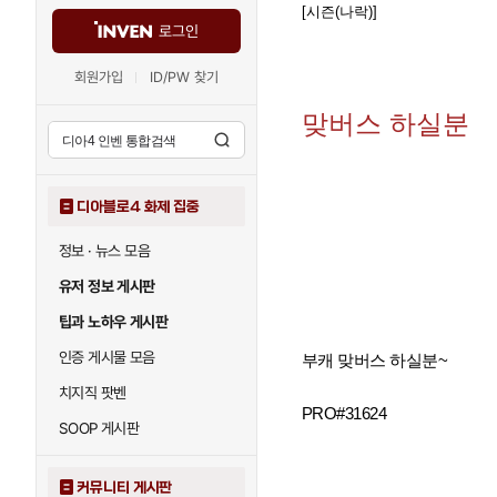
[시즌(나락)]
로그인
회원가입
ID/PW 찾기
맞버스 하실분
디아블로4 화제 집중
정보 · 뉴스 모음
유저 정보 게시판
팁과 노하우 게시판
인증 게시물 모음
부캐 맞버스 하실분~
치지직 팟벤
PRO#31624
SOOP 게시판
커뮤니티 게시판