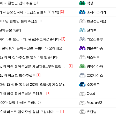
 메피 한번만 잡아주실 분!
맥싱
[2]
 세분모십니다. (고급소굴열쇠 80개씩)
소서리스키키
100단 한번만 돌아주십쇼!!!!
초절정간지남
신화공물 1로테
신가후
[4]
리 3분 모십니다. 완료(수고하셨습니다)
카오스블루
단 판당10억 돌아주실분 구합니다 오래해요
청운복마승
12 메피 잡아주실분 열쇠 4개 있습니다
제스틱투
[1]
0 메피좀 잡아주실분 계실까요..부탁드립니다
병욱이아빠
[1]
10 메피스토 잡아주실분
프로바이스
행 12 상급 독창성 2로테 오물(O) 가실분 (완료)
호동공주
[1]
단 메피좀 잡아주실분 구해요!!!
Cread
00단 맞쩔 하실분 구합니다
Messiah22
[1]
0 메피스토 잡아주실 형님 모십니다..ㅠ
유딘님