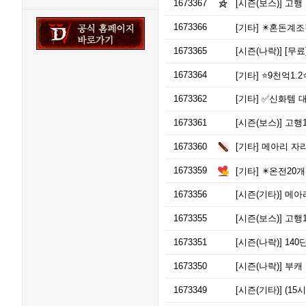
1673367
[시즌(보스)]
고행 
1673366
[기타]
✴️혼돈계조각✴️90
1673365
[시즌(나락)]
[무료
1673364
[기타]
⭐️9천억1.2⭐️온보20개0.7⭐️고급2만개1.0⭐️잊영
1673362
[기타]
✅신화템 대
1673361
[시즌(보스)]
고행1
1673360
[기타]
메아리 자리
1673359
[기타]
✴️온전20개7천✴️
1673356
[시즌(기타)]
메아리
1673355
[시즌(보스)]
고행1
1673351
[시즌(나락)]
140
1673350
[시즌(나락)]
부캐 
1673349
[시즌(기타)]
(15시 