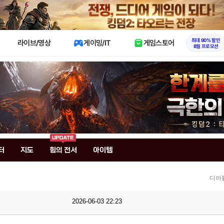
X
최대 90% 할인
라이브/영상
게이밍/IT
게임스토어
8월 프로모션
터
지도
힘의 전서
아이템
디아
2026-06-03 22:23