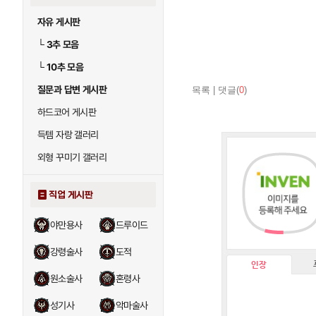
자유 게시판
└
3추 모음
└
10추 모음
질문과 답변 게시판
목록
|
댓글(
0
)
하드코어 게시판
득템 자랑 갤러리
외형 꾸미기 갤러리
직업 게시판
야만용사
드루이드
강령술사
도적
인장
원소술사
혼령사
성기사
악마술사