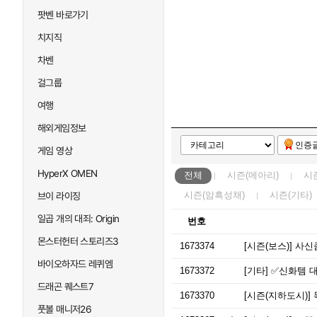
팟벤 바로가기
치지직
차벤
걸그룹
여행
해외게임정보
인증
게임 영상
HyperX OMEN
전체
시즌(메아리)
시
시즌(암흑성채)
시즌(기타)
브이 라이징
일곱 개의 대죄: Origin
번호
몬스터헌터 스토리즈3
1673374
[시즌(보스)]
사신
바이오하자드 레퀴엠
1673372
[기타]
✅신화템 대
드래곤 퀘스트7
1673370
[시즌(지하도시)]
풋볼 매니저26