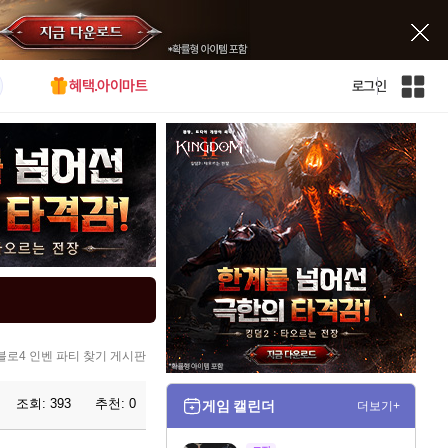
혜택.아이마트
로그인
인
벤
전
체
사
이
트
맵
블로4 인벤 파티 찾기 게시판
조회:
393
추천:
0
게임 캘린더
더보기+