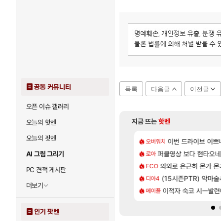
공통 커뮤니티
목록
다음글
이전글
오픈 이슈 갤러리
지금 뜨는
핫벤
오늘의 핫벤
오늘의 팟벤
[137]
라의 주적은??
 길찾기/지도 공략 (1 ~ 12장)
7년만에 가족여행을
이번 드라이브 이쁘
오버워치
여행
[82]
의 후기
컷 만화 | 야간 보초는 너무 힘들어
퍼클영상 보다 현타오네
「에린」 컨셉 포스
AI 그림 그리기
로아
아스오라
[13]
척하고 간다
스트 때는 로비에 온라인 기능이 있는데
의외로 은근히 몬가 몬
쿠를 먼저 보내서 
FCO
비스트
PC 견적 게시판
[35]
 찐 투력컷
2판 ‘몬헌 와일즈’, 30~40fps 목표 추정
(15시즌PTR) 악마
리싱크드 1.06 패
디아4
리싱크드
더보기
[76]
사용 17번 터짐
 오브 리인카네이션 오픈 트레일러
이적자 숙코 시ㅡ발련
비스트 오브 리인
메이플
비스트
인기 팟벤