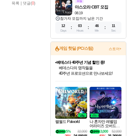
모집
목록
|
댓글(
0
)
아스오라 CBT 모집
08.19
참가자 모집까지 남은 기간
12
03
46
10
Days
Hours
Min
Sec
게임 핫딜 (PC/스팀)
스토어+
베데스다 40주년 기념 할인 중!
베데스다의 명작들을
40주년 프로모션으로 만나보세요!
마블 투혼 파이팅 소울즈 예약 판매 중!
마블 히어로 총 출동&화려한 격투!
인벤게임즈 8월 특별 할인!
드래곤소드: 어웨이크닝 입점!
문명 7 특별 할인!
귀무자: 검의 길 예약 판매 중!
비스트 오브 리인카네이션 정식 출시!
커세어 코브 출시 기념 할인!
더 렐릭 퍼스트 가디언 정식 출시
캡콤 프렌차이즈 할인 진행 중!
캡콤 일부 상품 상시 할인
스타워즈 은하계 레이서
로블록스 기프트 카드 공식 입점
네이버 포인트 혜택까지!
인기 퍼블리셔 모음!
스팀으로 만나는 드래곤소드!
조선&고려 DLC 출시 예정
10% 할인과
게임프릭 신작 IP
해적'섬'을 발전시키자!
설화x하드코어 액션!
몬헌, 바하 등 인기 IP를
몬헌 와일즈 & 드래곤즈 도그마2
인벤게임즈에서 10% 추가 적립
Robux를 가장 안전하고
최대 90% 할인가를 만나보세요!
네이버혜택과 함께 만나보세요!
50%할인&추가 적립까지!
이니&베니 혜택까지!
네이버 혜택가와 함께 예약하세요!
할인&네이버혜택으로 만나보세요!
네이버페이 혜택과 만나보세요!
할인가에 만나보세요!
일부 에디션 상시 할인!
혜택으로 예약 판매 중
편안하게 충전하세요
팰월드 Palworld
나 혼자만 레벨업
어라이즈 오버드라
이브 디럭스 에디션
5%
32,000
3,000
52,000
Solo Leveling Arise