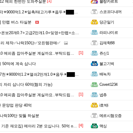
[1]
12 메피 한번만 도와주실분
블랑카르트
스코프다내꺼
00억1.2✴️일촉/태고가루✴️옵두✴️███최저가⛔██뿌리✴️█쿨레분광경
] 만랩 버스 타실분
당근일기
라피나미르
⭐️만렙⭐️소굴.상급.고급열쇠⭐️룬셋⭐️공물병기⭐️부적문장⭐️보틈⭐️보석⭐️우버보스⭐️모든템⭐️캠페인⭐️정복자⭐️릴리트⭐️메피스토⭐️위상⭐️풀세팅⭐️옵두⭐️미가공태고가루⭐️1~4어픽⭐️온전호라⭐️쿨레⭐️십자가⭐️
리 제작✅나락150단✅모든템판매✅
김재학88
[1]
0 메피좀 잡아주실분 계실까요..부탁드립니다
쥬신1
 50억에 계속 삽니다
불고기벅
배녹차
9000억1.2✴️열쇠2만개1.0✴️옵두✴️███최저가⛔██뿌리✴️█쿨레분광경
 자리 삽니다 60억(협의 가능)
Covert1234
[1]
0 메피좀 잡아주실분 계실까요..부탁드립니다
넵츄
단 문양업 판당 40억
i호박i
나락100단 맞뚫 하실분
메르시혐오증
[4]
기준 재모집) 메아리 2분 모십니다. 50억 or 고급 열쇠 80개
맥싱