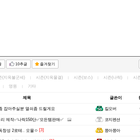
글
10추글
즐겨찾기
즌(지옥불군세)
시즌(지옥물결)
시즌(보스)
시즌(나락)
시즌
영원
기타
제목
글쓴이
좀 잡아주실분 열쇠좀 드릴게요
킬오버
리 제작✅나락150단✅모든템판매✅
코지펜션
[3]
독창성 2로테.. 오물ㅇ
쯩아쯩아