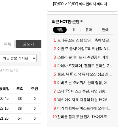
[39,900 -> 19,900] 바디판타지 바디미스트 4개
최근 HOT한 콘텐츠
게임
IT
유머
연예
1
드래곤소드, 스팀 '압긍'…축하 댓글 달고 게임 코드 받자!
목록
글쓰기
2
이번 주 출시! 게임프리크 신작, '비스트 오브 리인카네이션'
3
스텔라 블레이드 새 주인공 이비가 부릅니다, 'Wanna be in LOVE' 뮤비 공개
4
가레나·포켓페어, ‘팰월드 온라인’ 2026년 출시 예고
(지하도시)
5
웹젠, 뮤 IP 신작 '뮤 테오스' 상표권 출원
6
디바 잇는 '오버워치 한국 영웅', 메카 파일럿 디몬 나온다
등록일
조회
추천
7
소니 “PS 디스크 중단, 사업 영향 없다”
00:45
38
0
8
‘아키에이지 S: 자유의 해협’ PC MMORPG로 개발한다
9
미리 체험하는 '아스트라에 오라티오'...NC, 8/19부터 CBT 참가자 모집
22:16
38
0
10
갈피를 잡지 못한 젠지, DK에게도 0:2 패배
21:26
54
0