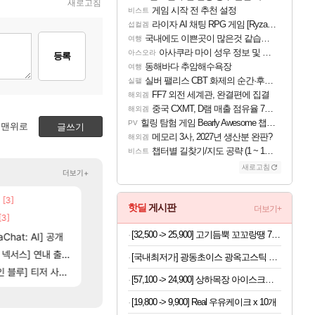
새로고침
게임 시작 전 추천 설정
비스트
라이자 AI 채팅 RPG 게임 [RyzaChat: AI] 공개
섭컬겜
국내에도 이쁜곳이 많은것 같습니다
여행
아사쿠라 마이 성우 정보 및 주요 필모
아스오라
등록
동해바다 추암해수욕장
여행
실버 팰리스 CBT 화제의 순간·후기 모음
실팰
FF7 외전 세계관, 완결편에 집결
해외겜
중국 CXMT, D램 매출 점유율 7%…글로벌 4위로 부상
해외겜
힐링 탐험 게임 Bearly Awesome 챕터 1 트레일러
PV
맨위로
글쓰기
메모리 3사, 2027년 생산분 완판?
해외겜
챕터별 길찾기/지도 공략 (1 ~ 12장)
비스트
새로고침
더보기+
[3]
[206]
[137]
고 나왔다
우리 나라의 주적은??
챕터별 길찾기/지도 공략 (1 ~ 12장)
메이플
비스트
핫딜
게시판
더보기+
[3]
[82]
빵값 문의 후기
4컷 만화 | 야간 보초는 너무 힘들어
메이플
아주프로
[32,500 -> 25,900] 고기듬뿍 꼬꼬랑땡 700g x 3개
[13]
Chat: AI] 공개
야동 투척하고 간다
테스트 때는 로비에 온라인 기능이 있는데
LoL
리밋제로
16]
[35]
스] 연내 출시 예정
벨가 하드 찐 투력컷
스위치2판 ‘몬헌 와일즈’, 30~40fps 목표 추
로아
해외겜
[국내최저가] 광동초이스 광옥고스틱 산삼배양근 30포
[101]
[76]
제나 ㄷㄷ
] 티저 사이트 오픈
레테 재사용 17번 터짐
비스트 오브 리인카네이션 오픈 트레일러
메이플
PV
[57,100 -> 24,900] 상하목장 아이스크림 8개 (초코+프로즌그릭요거트+바이오요거트파르페)
[19,800 -> 9,900] Real 우유케이크 x 10개