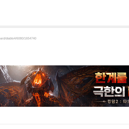
oard/diablo4/6080/1654740