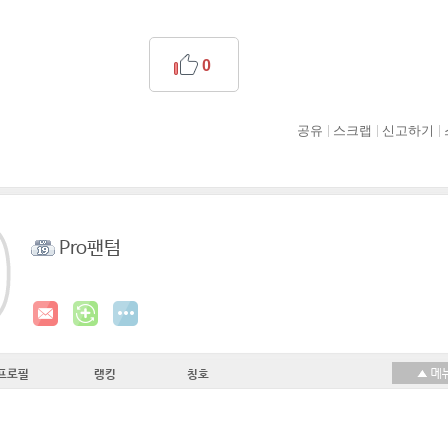
0
공유
스크랩
신고하기
Pro팬텀
프로필
랭킹
칭호