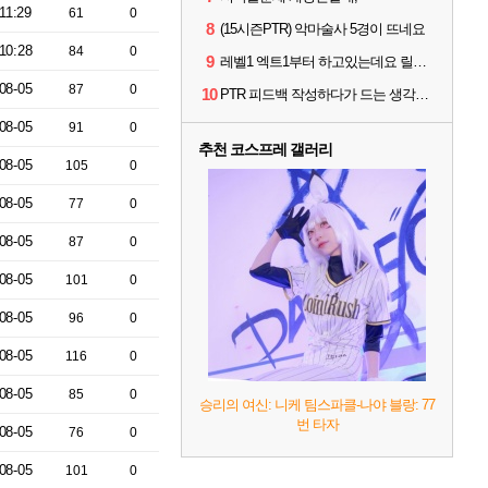
11:29
61
0
8
(15시즌PTR) 악마술사 5경이 뜨네요
10:28
84
0
9
레벨1 엑트1부터 하고있는데요 릴머시기..
08-05
87
0
10
PTR 피드백 작성하다가 드는 생각인데
08-05
91
0
추천 코스프레 갤러리
08-05
105
0
08-05
77
0
08-05
87
0
08-05
101
0
08-05
96
0
08-05
116
0
08-05
85
0
승리의 여신: 니케 팀스파클-나야 블랑: 77
번 타자
08-05
76
0
08-05
101
0