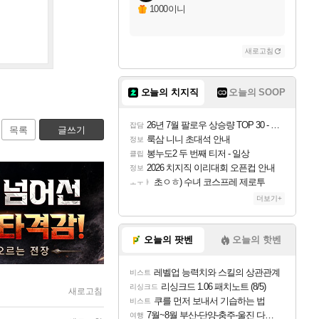
1000이니
새로고침
오늘의 치지직
오늘의 SOOP
26년 7월 팔로우 상승량 TOP 30 - 월간 치지직
잡담
목록
글쓰기
룩삼 니니 초대석 안내
정보
봉누도2 두 번째 티저 - 일상
클립
2026 치지직 이리대회 오픈컵 안내
정보
초ㅇㅎ) 수녀 코스프레 제로투
ㅗㅜㅑ
더보기+
오늘의 팟벤
오늘의 핫벤
레벨업 능력치와 스킬의 상관관계
비스트
리싱크드 1.06 패치노트 (8/5)
리싱크드
새로고침
쿠를 먼저 보내서 기습하는 법
비스트
7월~8월 부산-단양-충주-울진 다녀왔어요~
여행