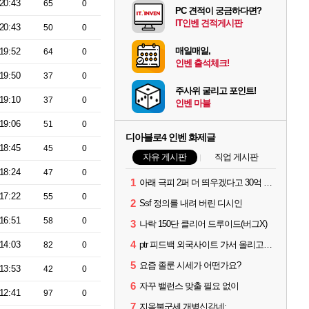
20:43
65
0
PC 견적이 궁금하다면?
IT인벤 견적게시판
20:43
50
0
매일매일,
19:52
64
0
인벤 출석체크!
19:50
37
0
주사위 굴리고 포인트!
19:10
37
0
인벤 마블
19:06
51
0
디아블로4 인벤 화제글
18:45
45
0
자유 게시판
직업 게시판
18:24
47
0
1
아래 극피 2퍼 더 띄우겠다고 30억 쓴 사람입니다
17:22
55
0
2
Ssf 정의를 내려 버린 디시인
16:51
58
0
3
나락 150단 클리어 드루이드(버그X)
4
14:03
ptr 피드백 외국사이트 가서 올리고옴 ㅋㅋ
82
0
5
요즘 졸룬 시세가 어떤가요?
13:53
42
0
6
자꾸 밸런스 맞출 필요 없이
12:41
97
0
7
지옥불군세 개병신같네;