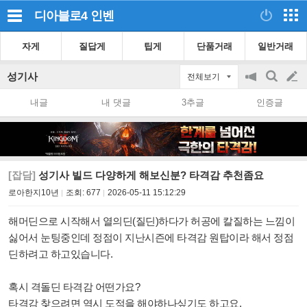
디아블로4
인벤
자게
질답게
팁게
단품거래
일반거래
성기사
전체보기
공
검
글
지
색
내글
내 댓글
3추글
인증글
on/off
쓰
기
[잡담]
성기사 빌드 다양하게 해보신분? 타격감 추천좀요
로아한지10년
조회:
677
2026-05-11 15:12:29
해머딘으로 시작해서 열의딘(질딘)하다가 허공에 칼질하는 느낌이
싫어서 눈팅중인데 정점이 지난시즌에 타격감 원탑이라 해서 정점
딘하려고 하고있습니다.
혹시 격돌딘 타격감 어떤가요?
타격감 찾으려면 역시 도적을 해야하나싶기도 하고요.