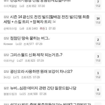
천상의기병창 신념 궁금한게있습니다!!
질문
7
댓글
수지핵꿀밤
Lv.3
조회 652
07-30
시즌 14 광신도 전진 빌드[할배검 전진 빌드] 템 최종
잡담
14
세팅 + 스킬 트리 + 정복자 트리
댓글
순백의수정
Lv.9
조회 1443
추천 1
07-30
정점딘 땅속 뭍히는 버그..
잡담
2
댓글
Koswan
Lv.22
조회 577
07-29
그리스월드 신화 제작 되는거죠..?
잡담
3
댓글
아르카냥
Lv.27
조회 823
07-29
광신오라 사용하면 원래 보강이 차나요?
잡담
1
댓글
3사단
Lv.71
조회 625
07-29
뉴비...심판 데미지 관련 간단 질문드립니당
질문
0
댓글
붕봉드링크
Lv.15
조회 500
07-28
성기사 빌드 중에 몸주위돌아가는 방패? 그런빌드가
잡담