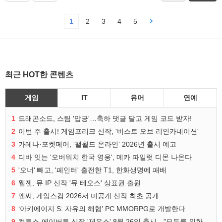
1
2
3
4
5
최근 HOT한 콘텐츠
게임
IT
유머
연예
1
드래곤소드, 스팀 '압긍'…축하 댓글 달고 게임 코드 받자!
2
이번 주 출시! 게임프리크 신작, '비스트 오브 리인카네이션'
3
가레나·포켓페어, ‘팰월드 온라인’ 2026년 출시 예고
4
디바 잇는 '오버워치 한국 영웅', 메카 파일럿 디몬 나온다
5
'오너' 빼고, '페인터' 출전한 T1, 한화생명에 패배
6
웹젠, 뮤 IP 신작 '뮤 테오스' 상표권 출원
7
엔씨, 게임스컴 2026서 미공개 신작 최초 공개
8
‘아키에이지 S: 자유의 해협’ PC MMORPG로 개발한다
9
컴투스-에이버튼 신작 '제우스' 8월 26일 출시…"모두를 위한 경쟁"