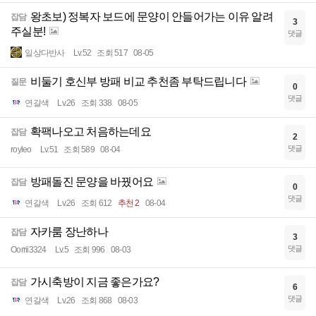
왕초보) 정복자 보드에 문양이 안들어가는 이유 알려
잡담
3
주실분!
댓글
일상다반사
Lv.52
조회 517
08-05
비둘기 호신부 방패 비교 추천좀 부탁드립니다
질문
0
댓글
연갈색
Lv.26
조회 338
08-05
확팩나오고 처음하는데요
잡담
2
댓글
royleo
Lv.51
조회 589
08-04
방패돌진 문양을 바꿨어요
잡담
0
댓글
연갈색
Lv.26
조회 612
추천 2
08-04
자카룸 장난하나
잡담
3
댓글
Oorrii3324
Lv.5
조회 996
08-03
가시축방이 지금 좋은가요?
잡담
6
댓글
연갈색
Lv.26
조회 868
08-03