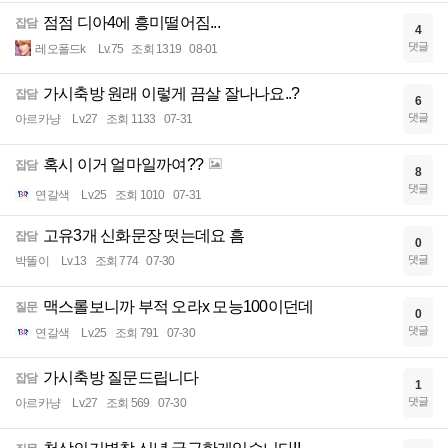
점점 디아4에 흥미떨어짐...
잡담
4
댓글
레오폴드k
Lv.75
조회 1319
08-01
가시축방 원래 이렇게 끔살 잘나나요..?
잡담
6
댓글
아르카냥
Lv.27
조회 1133
07-31
혹시 이거 얼마일까여??
잡담
8
댓글
연갈색
Lv.25
조회 1010
07-31
고유3개 신화문장 떳는데요 흠
잡담
0
댓글
박똘이
Lv.13
조회 774
07-30
맥스롤보니까 부적 오라x 모능100이던데
질문
0
댓글
연갈색
Lv.25
조회 791
07-30
가시축방 질문드립니다
잡담
1
댓글
아르카냥
Lv.27
조회 569
07-30