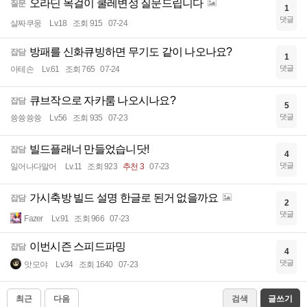
오라딘 목걸이 쿨레변성 질문드립니다
질문
1
댓글
살짜쿠웅
Lv.18
조회 915
07-24
방패를 신화큐빙하면 무기도 같이 나오나요?
잡담
1
댓글
아테손
Lv.61
조회 765
07-24
큐브작으로 자카룸 나오시나요?
잡담
5
댓글
쓩쓩쓩쓩
Lv.56
조회 935
07-23
빌드플래너 만들었습니닷!
잡담
4
댓글
일어나다말어
Lv.11
조회 923
추천 3
07-23
가시축방 빌드 설명 한글로 된거 없을까요
잡담
2
댓글
Fazer
Lv.91
조회 966
07-23
이번시즌 스피드파밍
잡담
4
댓글
앗모야
Lv.34
조회 1640
07-23
최근
다음
검색
글쓰기