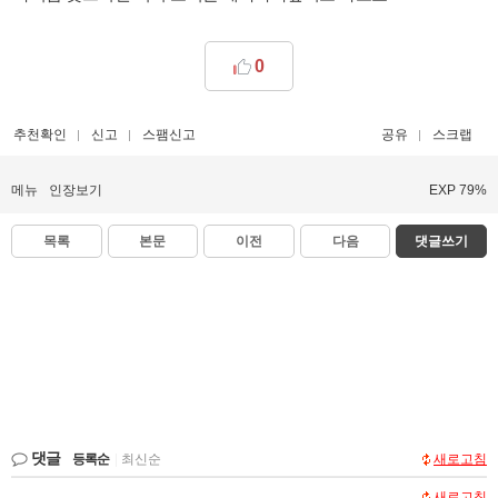
0
추천확인
신고
스팸신고
공유
스크랩
메뉴
인장보기
EXP 79%
목록
본문
이전
다음
댓글쓰기
댓글
등록순
|
최신순
새로고침
새로고침