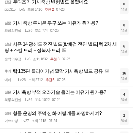
우디조가 가시축방 변형빌드 올렸네요
잡담
0
댓글
ppp315
Lv.5
조회 1410
추천 2
07-26
가시 축방 루시온 투구 쓰는 이유가 뭔가용?
질문
0
댓글
와룡의전설
Lv.36
조회 774
07-25
시즌 14 광신도 전진 빌드[할배검 전진 빌드] 템 2차 세
잡담
6
팅 + 스킬 트리 + 정복자 트리
댓글
순백의수정
Lv.8
조회 1832
추천 3
07-25
탑 135단 클리어기념 짤막 가시축방 빌드 공유
후기
16
댓글
에베드
Lv.26
조회 2712
추천 5
07-25
가시축방 부적 오라기술 올리는 이유가 뭔가용?
질문
4
댓글
와룡의전설
Lv.36
조회 1022
07-24
형들 운명의 주먹 신화 어떻게들 파밍하세여?
잡담
2
댓글
아르카냥
Lv.27
조회 1118
07-24