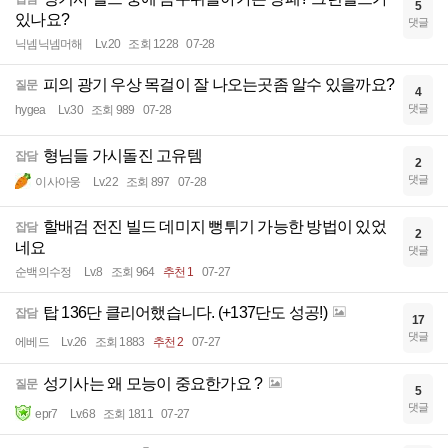
5
있나요?
댓글
닉넴닉넴머해
Lv.20
조회 1228
07-28
피의 광기 우상 목걸이 잘 나오는곳좀 알수 있을까요?
질문
4
댓글
hygea
Lv.30
조회 989
07-28
형님들 가시돌진 고유템
잡담
2
댓글
이사아웅
Lv.22
조회 897
07-28
할배검 전진 빌드 데미지 뻥튀기 가능한 방법이 있었
잡담
2
네요
댓글
순백의수정
Lv.8
조회 964
추천 1
07-27
탑 136단 클리어했습니다. (+137단도 성공!)
잡담
17
댓글
에베드
Lv.26
조회 1883
추천 2
07-27
성기사는 왜 모능이 중요한가요 ?
질문
5
댓글
epr7
Lv.68
조회 1811
07-27