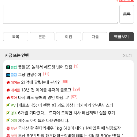
등록
목록
본문
이전
다음
댓글보기
지금 뜨는 인벤
더보기+
[1]
풍월량) 놀래서 헤드셋 벗어 던짐
클립
[11]
그냥 안녕수야
클립
[69]
21억에 팔렸는데 싼거?
메이플
[29]
13년 전 메이플 유저의 블로그
메이플
[57]
다시 봐도 올해의 명언 아님...?
로아
[페르소나5: 더 팬텀 X] 괴도 영상 l 타카마키 안·댄싱 스타
PV
6개월 기다렸다… 드디어 도착한 치사 메신저백! 실물 후기
명조
제주도 아이들과 다녀왔습니다.
여행
국내산 활 흰다리새우 1kg (40미 내외) 살아있을 때 빙장포장
핫딜
부산 60년 맛집 해운대암소갈비집 뼈없는 갈비탕 800g*5팩 (총 4kg) | 살코기 듬뿍 순살 소 갈비탕 진한 국물
핫딜