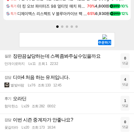
더 킹 오브 파이터즈 98 얼티밋 매치 파이널 에디션 THE KING OF FIGHTERS 98 ULTIMATE MATCH FINAL EDITION
70%
4,800원
10%
특가
디제이맥스 리스펙트 V 블루아카이브 팩 DJMAX RESPECT V Blue Archive Pack DLC
65%
6,930원
12%
특가
장판끔살당하는데 스펙좀봐주실수있을까요
질문
0
댓글
만개이로하지
Lv.11
조회 1
22:32
디아4 처음 하는 유저입니다.
잡담
4
댓글
별빛바람
Lv.76
조회 133
12:45
오라딘
후기
1
댓글
험악한소
Lv.29
조회 282
00:02
이번 시즌 중계자가 안좋나요?
잡담
0
댓글
꽃길따라
Lv.20
조회 173
16:34