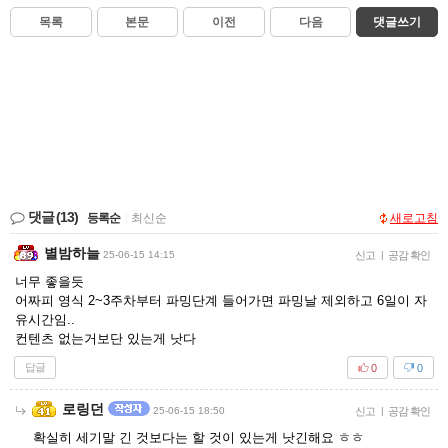
목록
본문
이전
다음
댓글쓰기
댓글
(13)
등록순
|
최신순
새로고침
별밤하늘
25-06-15 14:15
신고
|
공감 확인
너무 좋을듯
어짜피 영식 2~3주차부터 파밍단계 들어가면 파밍날 제외하고 6일이 자
유시간임..
컨텐츠 없는거보단 있는게 낫다
답글
0
0
로링던
25-06-15 18:50
신고
|
공감 확인
확실히 세기말 긴 것보다는 할 것이 있는게 낫긴해요 ㅎㅎ