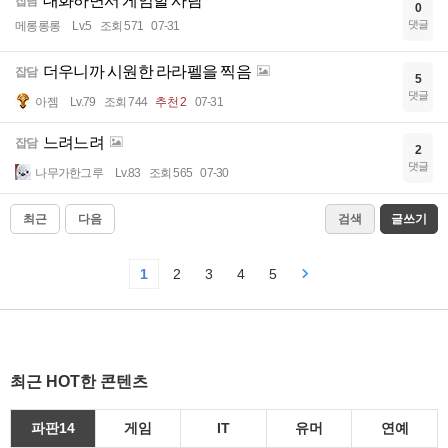
대화하면서 게임할 사람
잡담
0
댓글
메롱롱롱
Lv.5
조회 571
07-31
더우니까 시원한 라라펠을 찍음
잡담
5
댓글
아젬
Lv.79
조회 744
추천 2
07-31
느려느려
잡담
2
댓글
나무가한그루
Lv.83
조회 565
07-30
최근
다음
검색
글쓰기
1
2
3
4
5
최근 HOT한 콘텐츠
파판14
게임
IT
유머
연예