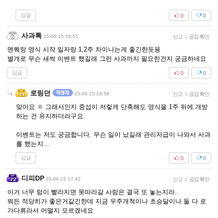
답글
0
0
사과톡
25-06-15 16:51
신고
|
공감 확인
멘퀘랑 영식 시작 일자랑 1,2주 차이나는게 좋긴한듯용
별개로 무슨 새싹 이벤트 했길래 그런 사과까지 필요한건지 궁금하네요
답글
0
0
로링던
25-06-15 18:56
신고
|
공감 확인
맞아요 ㅎ 그래서인지 중섭이 저렇게 단축해도 영식을 1주 뒤에 개방
하는 건 유지하더라구요.
이벤트는 저도 궁금합니다. 무슨 일이 났길래 관리자급이 나와서 사과
를 했는지...
답글
0
0
디피DP
25-06-15 17:42
신고
|
공감 확인
이거 너무 텀이 빨라지면 못따라갈 사람은 결국 또 놓는지라..
뭐든 적당히가 좋은거같긴한데 지금 우주개척이나 초승달이나 둘 다 로
가다류라서 어떨지 모르겠네요