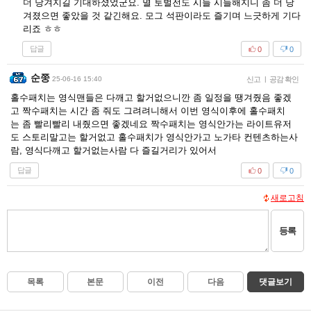
더 당겨지길 기대하셨었군요. 멸 토벌전도 시들 시들해지니 좀 더 당
겨졌으면 좋았을 것 같긴해요. 모그 석판이라도 즐기며 느긋하게 기다
리죠 ㅎㅎ
답글
0
0
순쭝
25-06-16 15:40
신고
|
공감 확인
홀수패치는 영식맨들은 다깨고 할거없으니깐 좀 일정을 땡겨줬음 좋겠
고 짝수패치는 시간 좀 줘도 그려려니해서 이번 영식이후에 홀수패치
는 좀 빨리빨리 내줬으면 좋겠네요 짝수패치는 영식안가는 라이트유저
도 스토리말고는 할거없고 홀수패치가 영식안가고 노가타 컨텐츠하는사
람, 영식다깨고 할거없는사람 다 즐길거리가 있어서
답글
0
0
새로고침
등록
목록
본문
이전
다음
댓글보기