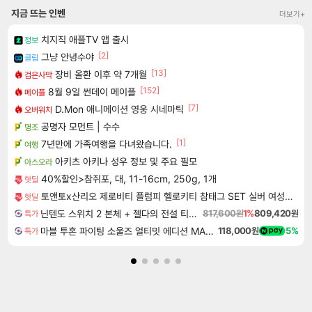
지금 뜨는 인벤
더보기+
치지직 애플TV 앱 출시
정보
[2]
그냥 안녕수야
클립
[13]
장비 올환 이후 약 7개월
검은사막
[152]
8월 9일 썬데이 메이플
메이플
[7]
D.Mon 애니메이션 영웅 시네마틱
오버워치
공명자 모먼트 | 수수
명조
[1]
7년만에 가족여행을 다녀왔습니다.
여행
아키츠 아키나 성우 정보 및 주요 필모
아스오라
40%할인>참쥐포, 대, 11-16cm, 250g, 1개
핫딜
토앤토x산리오 제로비티 플럼피 헬로키티 참태그 SET 실버 여성용 쪼리
핫딜
닌텐도 스위치 2 본체 + 젤다의 전설 티어스 오브 더 킹덤 닌텐도 스위치 2 에디션 + 젤다의 전설 브레스 오브 더 와일드 닌텐도 스위치 2 에디션 번들
817,600원
1%
809,420원
특가
마블 투혼 파이팅 소울즈 얼티밋 에디션 MARVEL Tokon Fighting Souls Ultimate Edition
118,000원
5%
특가