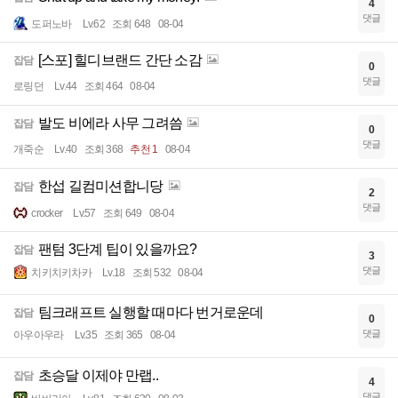
4
댓글
도퍼노바
Lv.62
조회 648
08-04
[스포] 힐디브랜드 간단 소감
잡담
0
댓글
로링던
Lv.44
조회 464
08-04
발도 비에라 사무 그려씀
잡담
0
댓글
개죽순
Lv.40
조회 368
추천 1
08-04
한섭 길컴미션합니당
잡담
2
댓글
crocker
Lv.57
조회 649
08-04
팬텀 3단계 팁이 있을까요?
잡담
3
댓글
치키치키차카
Lv.18
조회 532
08-04
팀크래프트 실행할 때마다 번거로운데
잡담
0
댓글
아우아우라
Lv.35
조회 365
08-04
초승달 이제야 만랩..
잡담
4
댓글