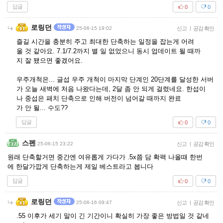
답글
0
0
로링던
25-06-15 19:02
신고
|
공감 확인
즐길 시간을 충분히 주고 최대한 단축하는 일정을 잡는게 어려
울 것 같아요. 7.1/7.2까지 별 일 없었으니 동시 업데이트 될 때까
지 잘 됐으면 좋겠어요.
우주개척은... 글섭 우주 개척이 마지막 단계인 20단계를 달성한 서버
가 오늘 새벽에 처음 나왔다는데, 2달 좀 안 되게 걸렸네요. 한섭이
나 중섭은 패치 단축으로 인해 버전이 넘어갈 때까지 완료
가 안 될... 수도??
답글
0
0
스펜
25-06-15 23:22
신고
|
공감 확인
원래 단축할거면 중간엔 여유롭게 가다가 .5x쯤 담 확팩 나올때 한번
에 한달가깝게 단축하는게 제일 베스트라고 봅니다
답글
0
0
로링던
25-06-16 09:47
신고
|
공감 확인
.55 이후가 세기 말이 긴 기간이니 확실히 가장 좋은 방법일 것 같네