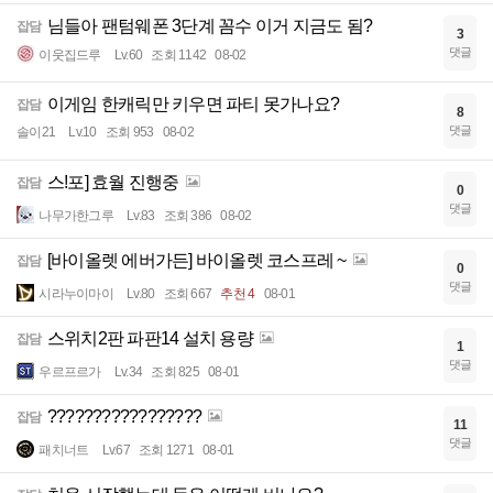
님들아 팬텀웨폰 3단계 꼼수 이거 지금도 됨?
잡담
3
댓글
이웃집드루
Lv.60
조회 1142
08-02
이게임 한캐릭만 키우면 파티 못가나요?
잡담
8
댓글
솔이21
Lv.10
조회 953
08-02
스!포] 효월 진행중
잡담
0
댓글
나무가한그루
Lv.83
조회 386
08-02
[바이올렛 에버가든] 바이올렛 코스프레 ~
잡담
0
댓글
시라누이마이
Lv.80
조회 667
추천 4
08-01
스위치2판 파판14 설치 용량
잡담
1
댓글
우르프르가
Lv.34
조회 825
08-01
?????????????????
잡담
11
댓글
패치너트
Lv.67
조회 1271
08-01