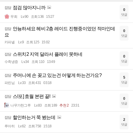
점검 많아지니까
잡담
0
댓글
무희
Lv.90
조회 136
15:27
안뇽하세요 헤비 2층 레이드 진행중이었던 적마인데
잡담
0
요
댓글
카파넬
Lv.9
조회 125
15:02
스위치2 지역 달라서 플레이 못하네
잡담
0
댓글
수족냉증
Lv.34
조회 110
13:49
주머니에 손 꽂고 있는건 어떻게 하는건가요?
잡담
5
댓글
파린님
Lv.33
조회 431
03:18
스!포] 효월 본편 끝!
잡담
0
댓글
나무가한그루
Lv.83
조회 189
추천 2
23:31
할인하는거 쭉 봤는데
잡담
2
댓글
루아히
Lv.62
조회 758
15:18