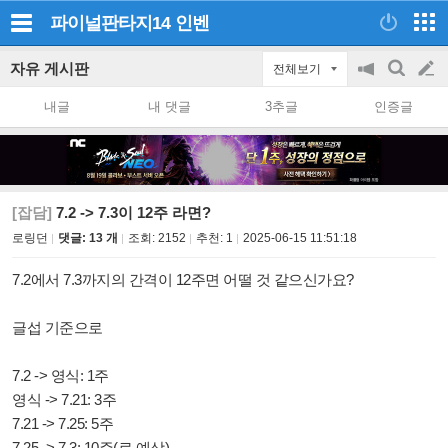
파이널판타지14
인벤
자유 게시판
전체보기
공
검
글
지
색
내글
내 댓글
3추글
인증글
on/off
쓰
기
[잡담]
7.2 -> 7.3이 12주 라면?
로링던
댓글: 13 개
조회:
2152
추천:
1
2025-06-15 11:51:18
7.2에서 7.3까지의 간격이 12주면 어떨 것 같으신가요?
글섭 기준으로
7.2 -> 영식: 1주
영식 -> 7.21: 3주
7.21 -> 7.25: 5주
7.25 -> 7.3: 10주(로 예상)