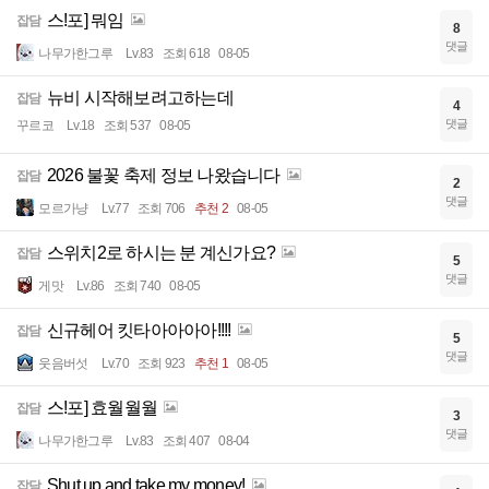
스!포] 뭐임
잡담
8
댓글
나무가한그루
Lv.83
조회 618
08-05
뉴비 시작해보려고하는데
잡담
4
댓글
꾸르코
Lv.18
조회 537
08-05
2026 불꽃 축제 정보 나왔습니다
잡담
2
댓글
모르가냥
Lv.77
조회 706
추천 2
08-05
스위치2로 하시는 분 계신가요?
잡담
5
댓글
게맛
Lv.86
조회 740
08-05
신규헤어 킷타아아아아!!!!
잡담
5
댓글
웃음버섯
Lv.70
조회 923
추천 1
08-05
스!포] 효월월월
잡담
3
댓글
나무가한그루
Lv.83
조회 407
08-04
Shut up and take my money!
잡담