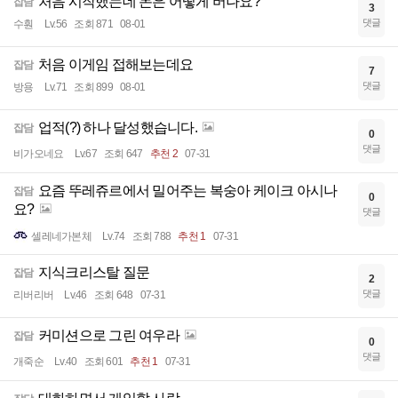
처음 시작했는데 돈은 어떻게 버나요?
잡담
3
댓글
수훤
Lv.56
조회 871
08-01
처음 이게임 접해보는데요
잡담
7
댓글
방용
Lv.71
조회 899
08-01
업적(?) 하나 달성했습니다.
잡담
0
댓글
비가오네요
Lv.67
조회 647
추천 2
07-31
요즘 뚜레쥬르에서 밀어주는 복숭아 케이크 아시나
잡담
0
요?
댓글
셀레네가본체
Lv.74
조회 788
추천 1
07-31
지식크리스탈 질문
잡담
2
댓글
리버리버
Lv.46
조회 648
07-31
커미션으로 그린 여우라
잡담
0
댓글
개죽순
Lv.40
조회 601
추천 1
07-31