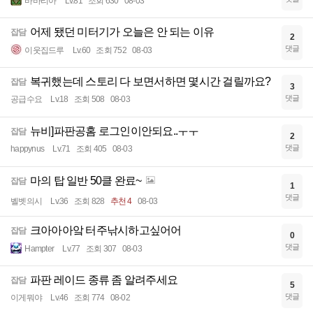
바바리아
Lv.81
조회 630
08-03
어제 됐던 미터기가 오늘은 안 되는 이유
잡담
2
댓글
이웃집드루
Lv.60
조회 752
08-03
복귀했는데 스토리 다 보면서하면 몇시간 걸릴까요?
잡담
3
댓글
공급수요
Lv.18
조회 508
08-03
뉴비]파판공홈 로그인이안되요..ㅜㅜ
잡담
2
댓글
happynus
Lv.71
조회 405
08-03
마의 탑 일반 50클 완료~
잡담
1
댓글
벨벳의시
Lv.36
조회 828
추천 4
08-03
크아아아앜 터주낚시하고싶어어
잡담
0
댓글
Hampter
Lv.77
조회 307
08-03
파판 레이드 종류 좀 알려주세요
잡담
5
댓글
이게뭐야
Lv.46
조회 774
08-02