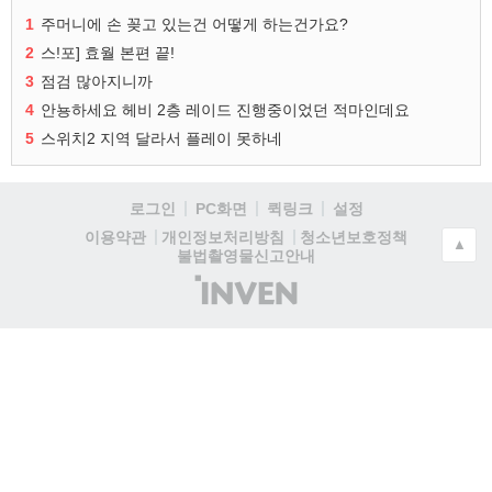
1
주머니에 손 꽂고 있는건 어떻게 하는건가요?
2
스!포] 효월 본편 끝!
3
점검 많아지니까
4
안뇽하세요 헤비 2층 레이드 진행중이었던 적마인데요
5
스위치2 지역 달라서 플레이 못하네
로그인
PC화면
퀵링크
설정
청소년보호정책
이용약관
개인정보처리방침
▲
불법촬영물신고안내
(주)
인
벤