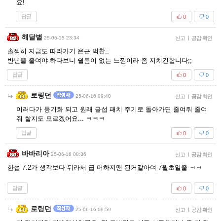
요!
답글
0
0
해달별
25-06-15 23:34
신고
|
공감 확인
솔찍히 지금도 따라가기 은근 벅찬;;
반년을 줄여야 하다보니 쉴틈이 없는 느낌이라 좀 지치긴합니다;;
답글
0
0
로링던
25-06-16 09:48
신고
|
공감 확인
이러다가 동기화 되고 원래 글섭 패치 주기로 돌아가면 줄여줘 줄여
줘 할지도 모르겠어요... ㅋㅋㅋ
답글
0
0
바바리아
25-06-16 08:36
신고
|
공감 확인
한섭 7.2가 생각보다 뒤라서 급 머하지맨 된거같아여 7월초일줄 ㅋㅋ
답글
0
0
로링던
25-06-16 09:59
신고
|
공감 확인