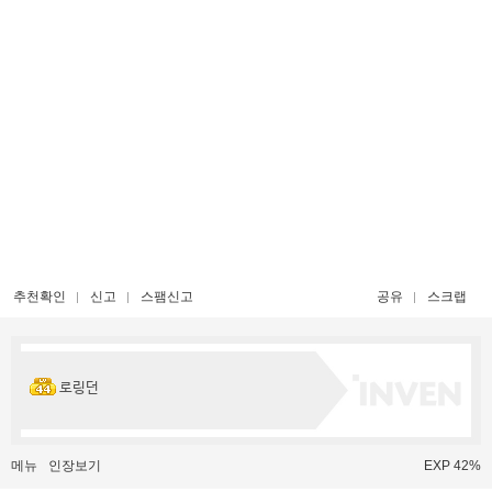
추천확인
신고
스팸신고
공유
스크랩
로링던
메뉴
인장보기
EXP 42%