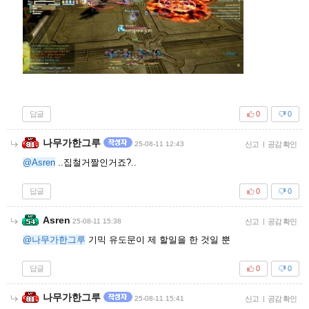
답글
0
0
나무가한그루
25-08-11 12:43
신고
|
공감 확인
@Asren
..집철거짤인거죠?..
답글
0
0
Asren
25-08-11 15:38
신고
|
공감 확인
@나무가한그루
기믹 유도문이 제 할일을 한 것일 뿐
답글
0
0
나무가한그루
25-08-11 15:41
신고
|
공감 확인