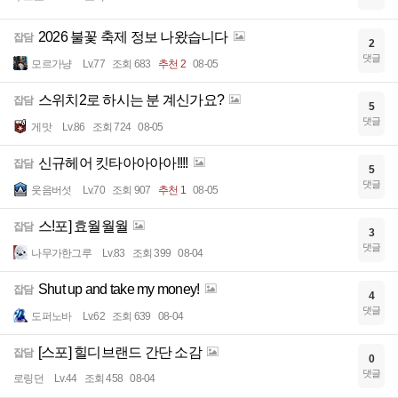
2026 불꽃 축제 정보 나왔습니다
잡담
2
댓글
모르가냥
Lv.77
조회 683
추천 2
08-05
스위치2로 하시는 분 계신가요?
잡담
5
댓글
게맛
Lv.86
조회 724
08-05
신규헤어 킷타아아아아!!!!
잡담
5
댓글
웃음버섯
Lv.70
조회 907
추천 1
08-05
스!포] 효월월월
잡담
3
댓글
나무가한그루
Lv.83
조회 399
08-04
Shut up and take my money!
잡담
4
댓글
도퍼노바
Lv.62
조회 639
08-04
[스포] 힐디브랜드 간단 소감
잡담
0
댓글
로링던
Lv.44
조회 458
08-04