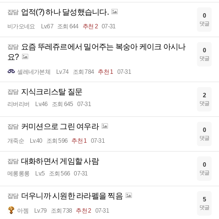
업적(?) 하나 달성했습니다.
잡담
0
댓글
비가오네요
Lv.67
조회 644
추천 2
07-31
요즘 뚜레쥬르에서 밀어주는 복숭아 케이크 아시나
잡담
0
요?
댓글
셀레네가본체
Lv.74
조회 784
추천 1
07-31
지식크리스탈 질문
잡담
2
댓글
리버리버
Lv.46
조회 645
07-31
커미션으로 그린 여우라
잡담
0
댓글
개죽순
Lv.40
조회 596
추천 1
07-31
대화하면서 게임할 사람
잡담
0
댓글
메롱롱롱
Lv.5
조회 566
07-31
더우니까 시원한 라라펠을 찍음
잡담
5
댓글
아젬
Lv.79
조회 738
추천 2
07-31