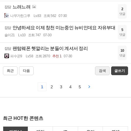
느려느려
잡담
2
댓글
나무가한그루
Lv.83
조회 562
07-30
안녕하세요 이제 창천 미는중인 뉴비인데요 자유부대
잡담
5
댓글
솔이21
Lv.10
조회 747
07-30
팬텀웨폰 헷깔리는 분들이 계셔서 정리
잡담
10
댓글
파수꾼9
Lv.58
조회 2870
추천 1
07-30
최근
다음
검색
글쓰기
1
2
3
4
5
최근 HOT한 콘텐츠