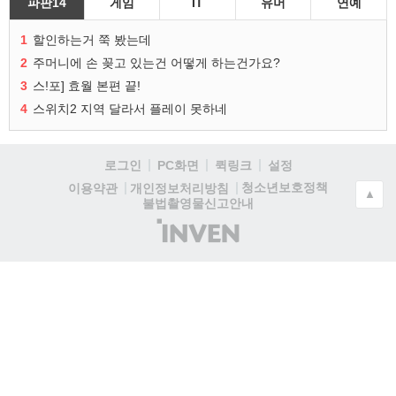
파판14
게임
IT
유머
연예
1
할인하는거 쭉 봤는데
2
주머니에 손 꽂고 있는건 어떻게 하는건가요?
3
스!포] 효월 본편 끝!
4
스위치2 지역 달라서 플레이 못하네
로그인
PC화면
퀵링크
설정
청소년보호정책
이용약관
개인정보처리방침
▲
불법촬영물신고안내
(주)
인
벤