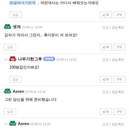
@셀레네가본체
.. 저런대사는 어디서 배워오는거래요
답글
0
0
셋져
25-08-11 10:39
신고
|
공감 확인
감자가 작아서 그런지.. 흑마문이 커 보여요!
답글
0
0
나무가한그루
25-08-11 10:51
신고
|
공감 확인
100평집인가봐요!
답글
0
0
Asren
25-08-11 12:24
신고
|
공감 확인
그런 당신을 위해 준비했습니다
답글
0
0
Asren
25-08-11 12:24
신고
|
공감 확인