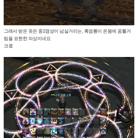
그래서 받은 옷은 중2갬성이 넘실거리는, 흑염룡이 온몸에 꿈틀거
림을 표현한 의상이네요
크킄