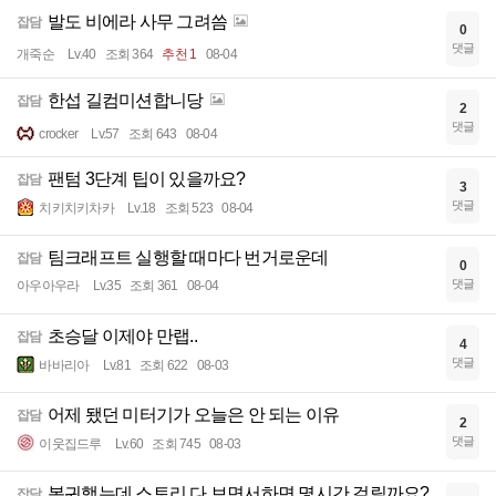
발도 비에라 사무 그려씀
잡담
0
댓글
개죽순
Lv.40
조회 364
추천 1
08-04
한섭 길컴미션합니당
잡담
2
댓글
crocker
Lv.57
조회 643
08-04
팬텀 3단계 팁이 있을까요?
잡담
3
댓글
치키치키차카
Lv.18
조회 523
08-04
팀크래프트 실행할 때마다 번거로운데
잡담
0
댓글
아우아우라
Lv.35
조회 361
08-04
초승달 이제야 만랩..
잡담
4
댓글
바바리아
Lv.81
조회 622
08-03
어제 됐던 미터기가 오늘은 안 되는 이유
잡담
2
댓글
이웃집드루
Lv.60
조회 745
08-03
복귀했는데 스토리 다 보면서하면 몇시간 걸릴까요?
잡담