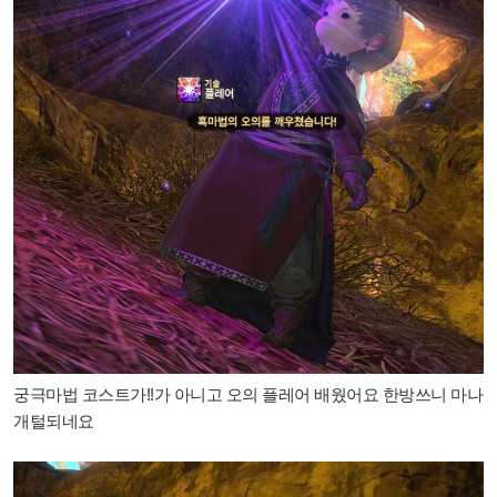
궁극마법 코스트가!!가 아니고 오의 플레어 배웠어요 한방쓰니 마나
개털되네요