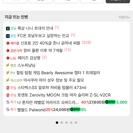
지금 뜨는 인벤
더보기+
[1]
룩삼 니니 초대석 안내
정보
[1]
FC온 호날두보고 실망하는 민교
클립
[208]
신호등 2인 40%글 존나 긁히네 씨발
메이플
[13]
장비 올환 이후 약 7개월
검은사막
[2]
페이즈 감상평
LoL
스누피냥님
명조
힐링 탐험 게임 Bearly Awesome 챕터 1 트레일러
PV
아사쿠라 마이 성우 정보 및 주요 필모
아스오라
스타벅스SS 알로하 처비돔 텀블러 473ml
핫딜
토앤토 Zerovity MOON 크림 여자 슬리퍼 Z-SL-V2CR
핫딜
나 혼자만 레벨업 어라이즈 오버드라이브 Solo Leveling Arise
40%
27,600원
3,000
특가
팰월드 Palworld
25%
24,000원
5%
특가