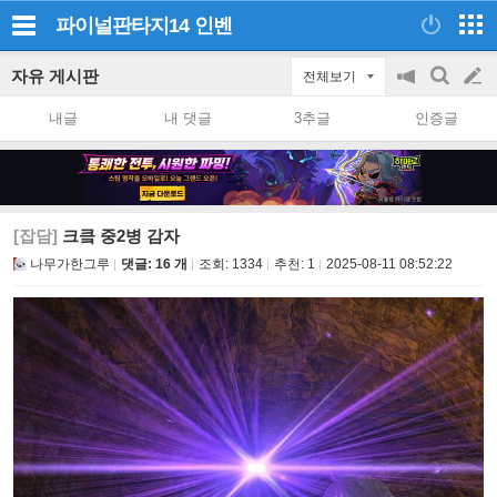
파이널판타지14
인벤
자유 게시판
전체보기
공
검
글
지
색
내글
내 댓글
3추글
인증글
on/off
쓰
기
[잡담]
크킄 중2병 감자
나무가한그루
댓글: 16 개
조회:
1334
추천:
1
2025-08-11 08:52:22