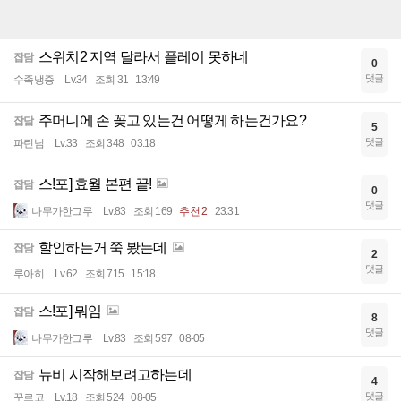
스위치2 지역 달라서 플레이 못하네
잡담
0
댓글
수족냉증
Lv.34
조회 31
13:49
주머니에 손 꽂고 있는건 어떻게 하는건가요?
잡담
5
댓글
파린님
Lv.33
조회 348
03:18
스!포] 효월 본편 끝!
잡담
0
댓글
나무가한그루
Lv.83
조회 169
추천 2
23:31
할인하는거 쭉 봤는데
잡담
2
댓글
루아히
Lv.62
조회 715
15:18
스!포] 뭐임
잡담
8
댓글
나무가한그루
Lv.83
조회 597
08-05
뉴비 시작해보려고하는데
잡담
4
댓글
꾸르코
Lv.18
조회 524
08-05