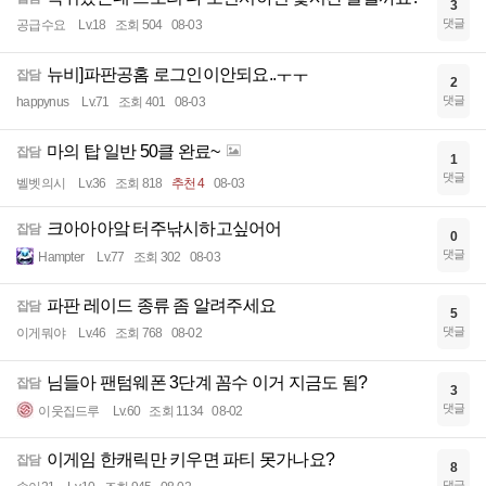
3
댓글
공급수요
Lv.18
조회 504
08-03
뉴비]파판공홈 로그인이안되요..ㅜㅜ
잡담
2
댓글
happynus
Lv.71
조회 401
08-03
마의 탑 일반 50클 완료~
잡담
1
댓글
벨벳의시
Lv.36
조회 818
추천 4
08-03
크아아아앜 터주낚시하고싶어어
잡담
0
댓글
Hampter
Lv.77
조회 302
08-03
파판 레이드 종류 좀 알려주세요
잡담
5
댓글
이게뭐야
Lv.46
조회 768
08-02
님들아 팬텀웨폰 3단계 꼼수 이거 지금도 됨?
잡담
3
댓글
이웃집드루
Lv.60
조회 1134
08-02
이게임 한캐릭만 키우면 파티 못가나요?
잡담
8
댓글