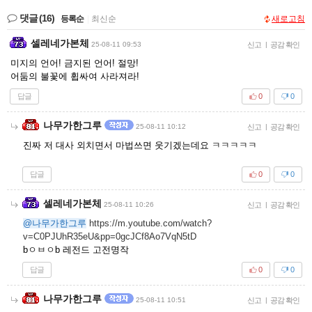
댓글
(16)
등록순
|
최신순
새로고침
셀레네가본체
25-08-11 09:53
신고
|
공감 확인
미지의 언어! 금지된 언어! 절망!
어둠의 불꽃에 휩싸여 사라져라!
답글
0
0
나무가한그루
25-08-11 10:12
신고
|
공감 확인
진짜 저 대사 외치면서 마법쓰면 웃기겠는데요 ㅋㅋㅋㅋㅋ
답글
0
0
셀레네가본체
25-08-11 10:26
신고
|
공감 확인
@나무가한그루
https://m.youtube.com/watch?
v=C0PJUhR35eU&pp=0gcJCf8Ao7VqN5tD
bㅇㅂㅇb 레전드 고전명작
답글
0
0
나무가한그루
25-08-11 10:51
신고
|
공감 확인