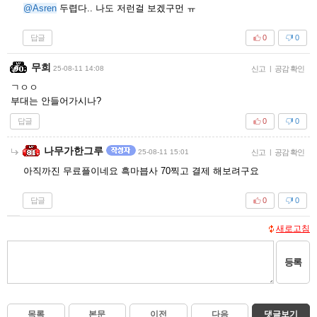
@Asren
두렵다.. 나도 저런걸 보겠구먼 ㅠ
답글
0
0
무희
25-08-11 14:08
신고
|
공감 확인
ㄱㅇㅇ
부대는 안들어가시나?
답글
0
0
나무가한그루
25-08-11 15:01
신고
|
공감 확인
아직까진 무료플이네요 흑마븝사 70찍고 결제 해보려구요
답글
0
0
새로고침
등록
목록
본문
이전
다음
댓글보기