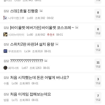
솔이21
Lv.10
조회 945
08-02
스!포] 효월 진행중
잡담
0
댓글
나무가한그루
Lv.83
조회 382
08-02
[바이올렛 에버가든] 바이올렛 코스프레 ~
잡담
0
댓글
시라누이마이
Lv.80
조회 662
추천 4
08-01
스위치2판 파판14 설치 용량
잡담
1
댓글
우르프르가
Lv.34
조회 818
08-01
?????????????????
잡담
11
댓글
패치너트
Lv.67
조회 1263
08-01
처음 시작했는데 돈은 어떻게 버나요?
잡담
3
댓글
수훤
Lv.56
조회 865
08-01
처음 이게임 접해보는데요
잡담
7
댓글
방용
Lv.71
조회 893
08-01