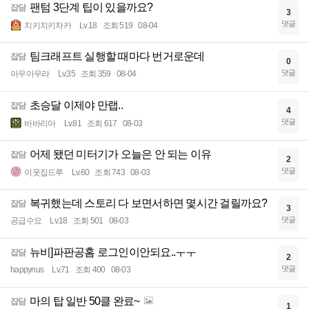
팬텀 3단계 팁이 있을까요?
잡담
3
댓글
치키치키차카
Lv.18
조회 519
08-04
팀크래프트 실행할 때마다 번거로운데
잡담
0
댓글
아우아우라
Lv.35
조회 359
08-04
초승달 이제야 만랩..
잡담
4
댓글
바바리아
Lv.81
조회 617
08-03
어제 됐던 미터기가 오늘은 안 되는 이유
잡담
2
댓글
이웃집드루
Lv.60
조회 743
08-03
복귀했는데 스토리 다 보면서하면 몇시간 걸릴까요?
잡담
3
댓글
공급수요
Lv.18
조회 501
08-03
뉴비]파판공홈 로그인이안되요..ㅜㅜ
잡담
2
댓글
happynus
Lv.71
조회 400
08-03
마의 탑 일반 50클 완료~
잡담
1