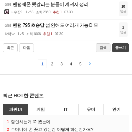
팬텀웨폰 헷깔리는 분들이 계셔서 정리
잡담
10
댓글
파수꾼9
Lv.58
조회 2860
추천 1
07-30
펜텀 795 초승달 섬 안해도 여러개 가능O
잡담
2
댓글
락락낙
Lv.5
조회 1006
추천 1
07-30
최근
다음
검색
글쓰기
1
2
3
4
5
최근 HOT한 콘텐츠
파판14
게임
IT
유머
연예
1
할인하는거 쭉 봤는데
2
주머니에 손 꽂고 있는건 어떻게 하는건가요?