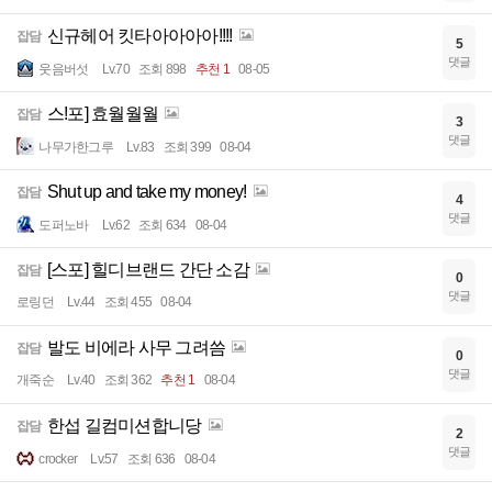
신규헤어 킷타아아아아!!!!
잡담
5
댓글
웃음버섯
Lv.70
조회 898
추천 1
08-05
스!포] 효월월월
잡담
3
댓글
나무가한그루
Lv.83
조회 399
08-04
Shut up and take my money!
잡담
4
댓글
도퍼노바
Lv.62
조회 634
08-04
[스포] 힐디브랜드 간단 소감
잡담
0
댓글
로링던
Lv.44
조회 455
08-04
발도 비에라 사무 그려씀
잡담
0
댓글
개죽순
Lv.40
조회 362
추천 1
08-04
한섭 길컴미션합니당
잡담
2
댓글
crocker
Lv.57
조회 636
08-04