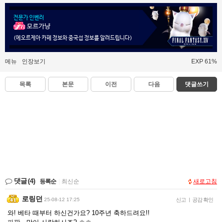
전문가 인벤러
모르가냥
(에오르제아 카페 정보와 중국섭 정보를 알려드립니다)
메뉴
인장보기
EXP 61%
목록
본문
이전
다음
댓글쓰기
댓글
(4)
등록순
|
최신순
새로고침
로링던
25-08-12 17:25
신고
|
공감 확인
와! 베타 때부터 하신건가요? 10주년 축하드려요!!