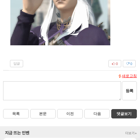
답글
0
0
새로고침
등록
목록
본문
이전
다음
댓글보기
지금 뜨는 인벤
더보기+