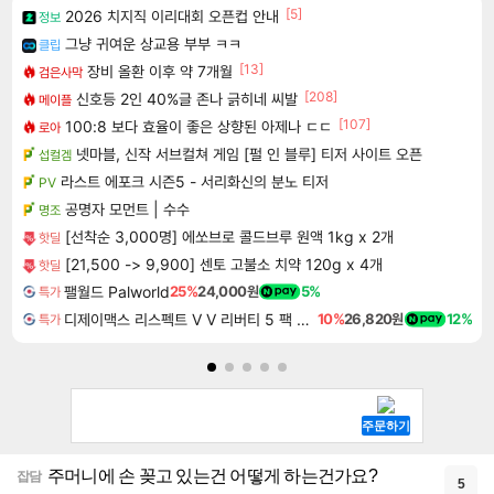
[5]
2026 치지직 이리대회 오픈컵 안내
정보
그냥 귀여운 상교용 부부 ㅋㅋ
클립
[13]
장비 올환 이후 약 7개월
검은사막
[208]
신호등 2인 40%글 존나 긁히네 씨발
메이플
[107]
100:8 보다 효율이 좋은 상향된 아제나 ㄷㄷ
로아
넷마블, 신작 서브컬쳐 게임 [펄 인 블루] 티저 사이트 오픈
섭컬겜
라스트 에포크 시즌5 - 서리화신의 분노 티저
PV
공명자 모먼트 | 수수
명조
[선착순 3,000명] 에쏘브로 콜드브루 원액 1kg x 2개
핫딜
[21,500 -> 9,900] 센토 고불소 치약 120g x 4개
핫딜
팰월드 Palworld
25%
24,000원
5%
특가
디제이맥스 리스펙트 V V 리버티 5 팩 DJMAX RESPECT V V Liberty 5 Pack DLC
10%
26,820원
12%
특가
주머니에 손 꽂고 있는건 어떻게 하는건가요?
잡담
5