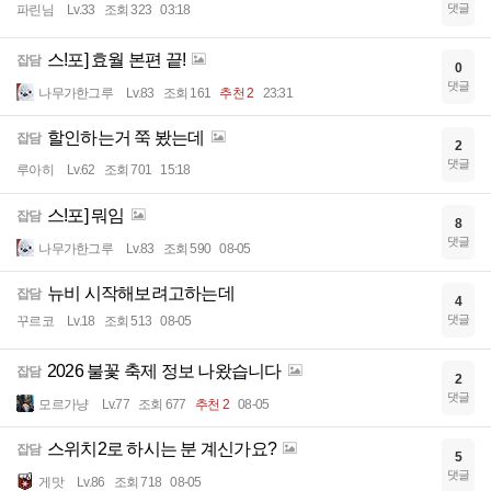
댓글
파린님
Lv.33
조회 323
03:18
스!포] 효월 본편 끝!
잡담
0
댓글
나무가한그루
Lv.83
조회 161
추천 2
23:31
할인하는거 쭉 봤는데
잡담
2
댓글
루아히
Lv.62
조회 701
15:18
스!포] 뭐임
잡담
8
댓글
나무가한그루
Lv.83
조회 590
08-05
뉴비 시작해보려고하는데
잡담
4
댓글
꾸르코
Lv.18
조회 513
08-05
2026 불꽃 축제 정보 나왔습니다
잡담
2
댓글
모르가냥
Lv.77
조회 677
추천 2
08-05
스위치2로 하시는 분 계신가요?
잡담
5
댓글
게맛
Lv.86
조회 718
08-05