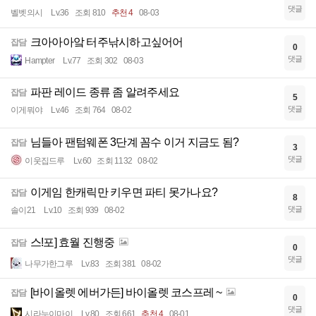
댓글
벨벳의시
Lv.36
조회 810
추천 4
08-03
크아아아앜 터주낚시하고싶어어
잡담
0
댓글
Hampter
Lv.77
조회 302
08-03
파판 레이드 종류 좀 알려주세요
잡담
5
댓글
이게뭐야
Lv.46
조회 764
08-02
님들아 팬텀웨폰 3단계 꼼수 이거 지금도 됨?
잡담
3
댓글
이웃집드루
Lv.60
조회 1132
08-02
이게임 한캐릭만 키우면 파티 못가나요?
잡담
8
댓글
솔이21
Lv.10
조회 939
08-02
스!포] 효월 진행중
잡담
0
댓글
나무가한그루
Lv.83
조회 381
08-02
[바이올렛 에버가든] 바이올렛 코스프레 ~
잡담
0
댓글
시라누이마이
Lv.80
조회 661
추천 4
08-01