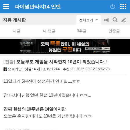
파이널판타지14
인벤
자유 게시판
전체보기
공
검
글
지
색
내글
내 댓글
3추글
인증글
on/off
쓰
기
[잡담]
오늘부로 게임을 시작한지 10년이 되었습니다..!
모르가냥
댓글: 4 개
조회:
1244
추천:
2
2025-08-12 16:52:28
13일되기 5분전에 생성한건 안비밀....ㅎㅎ
참 다사다난했었던 한섭 10년이였습니다 ㅎㅎ...
진짜 한섭의 10주년은 14일이지만
오늘은 혼자만이라도 10년을 기념하렵니다 ㅎㅎ