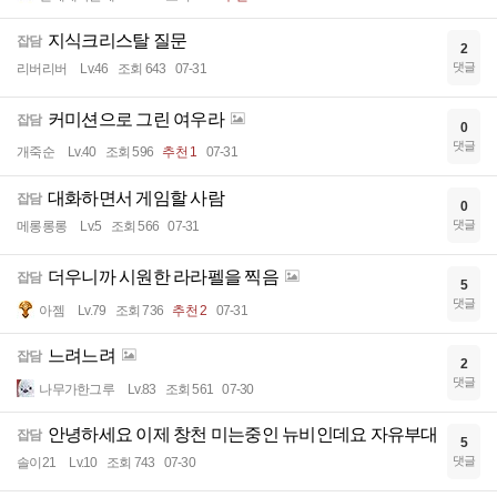
지식크리스탈 질문
잡담
2
댓글
리버리버
Lv.46
조회 643
07-31
커미션으로 그린 여우라
잡담
0
댓글
개죽순
Lv.40
조회 596
추천 1
07-31
대화하면서 게임할 사람
잡담
0
댓글
메롱롱롱
Lv.5
조회 566
07-31
더우니까 시원한 라라펠을 찍음
잡담
5
댓글
아젬
Lv.79
조회 736
추천 2
07-31
느려느려
잡담
2
댓글
나무가한그루
Lv.83
조회 561
07-30
안녕하세요 이제 창천 미는중인 뉴비인데요 자유부대
잡담
5
댓글
솔이21
Lv.10
조회 743
07-30