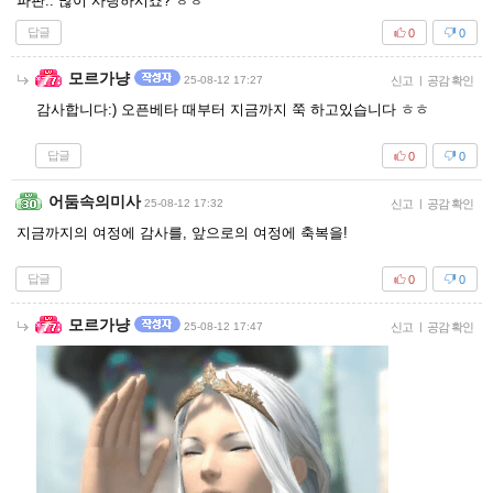
파판.. 많이 사랑하시죠? ㅎㅎ
답글
0
0
모르가냥
25-08-12 17:27
신고
|
공감 확인
감사합니다:) 오픈베타 때부터 지금까지 쭉 하고있습니다 ㅎㅎ
답글
0
0
어둠속의미사
25-08-12 17:32
신고
|
공감 확인
지금까지의 여정에 감사를, 앞으로의 여정에 축복을!
답글
0
0
모르가냥
25-08-12 17:47
신고
|
공감 확인