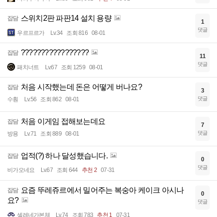
스위치2판 파판14 설치 용량
잡담
1
댓글
우르프르가
Lv.34
조회 816
08-01
?????????????????
잡담
11
댓글
패치너트
Lv.67
조회 1259
08-01
처음 시작했는데 돈은 어떻게 버나요?
잡담
3
댓글
수훤
Lv.56
조회 862
08-01
처음 이게임 접해보는데요
잡담
7
댓글
방용
Lv.71
조회 889
08-01
업적(?) 하나 달성했습니다.
잡담
0
댓글
비가오네요
Lv.67
조회 644
추천 2
07-31
요즘 뚜레쥬르에서 밀어주는 복숭아 케이크 아시나
잡담
0
요?
댓글
셀레네가본체
Lv.74
조회 783
추천 1
07-31