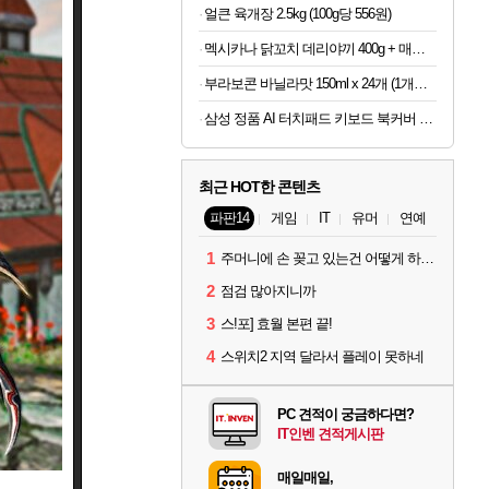
얼큰 육개장 2.5kg (100g당 556원)
멕시카나 닭꼬치 데리야끼 400g + 매콤숯불 450g (100g당 2,410원)
부라보콘 바닐라맛 150ml x 24개 (1개당 1,079원)
삼성 정품 AI 터치패드 키보드 북커버 케이스 그레이, 갤럭시 탭 S11 울트라
최근 HOT한 콘텐츠
파판14
게임
IT
유머
연예
1
주머니에 손 꽂고 있는건 어떻게 하는건가요?
2
점검 많아지니까
3
스!포] 효월 본편 끝!
4
스위치2 지역 달라서 플레이 못하네
PC 견적이 궁금하다면?
IT인벤 견적게시판
매일매일,