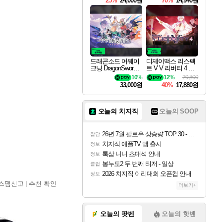
25%
24,000원
70%
14,940원
드래곤소드 어웨이
디제이맥스 리스펙
크닝 DragonSword A
트 V V 리버티 4 팩
wakening
DJMAX RESPECT
10%
12%
29,800
V V Liberty 4 Pack D
33,000원
40%
17,880원
LC
오늘의 치지직
오늘의 SOOP
26년 7월 팔로우 상승량 TOP 30 - 월간 치지직
잡담
치지직 애플TV 앱 출시
정보
룩삼 니니 초대석 안내
정보
봉누도2 두 번째 티저 - 일상
클립
2026 치지직 이리대회 오픈컵 안내
정보
스팸신고
추천 확인
더보기+
오늘의 팟벤
오늘의 핫벤