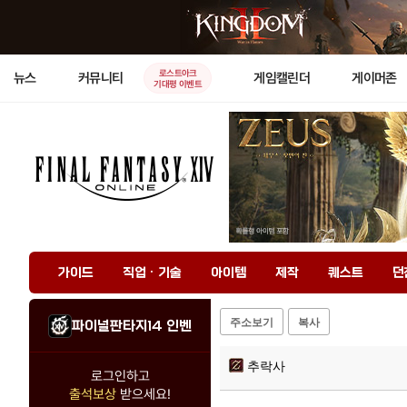
로스트아크
뉴스
커뮤니티
게임캘린더
게이머존
기대평 이벤트
가이드
직업 · 기술
아이템
제작
퀘스트
던
주소보기
복사
파이널판타지14 인벤
추락사
로그인하고
출석보상
받으세요!