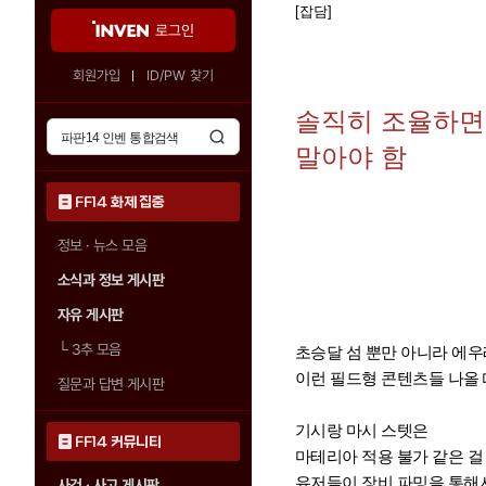
[잡담]
로그인
회원가입
ID/PW 찾기
솔직히 조율하면
말아야 함
FF14 화제 집중
정보 · 뉴스 모음
소식과 정보 게시판
자유 게시판
└
3추 모음
초승달 섬 뿐만 아니라 에우
이런 필드형 콘텐츠들 나올
질문과 답변 게시판
기시랑 마시 스텟은
FF14 커뮤니티
마테리아 적용 불가 같은 걸
유저들이 장비 파밍을 통해
사건 · 사고 게시판