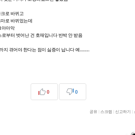
0몽크로 바뀌고
93흑마로 바뀌었는데
 크아아악
스로부터 벗어난 건 호재입니다 반박 안 받음
 겪어야 한다는 점이 싫증이 납니다 예.........
0
0
공유
스크랩
신고하기