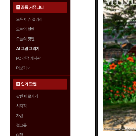
공통 커뮤니티
오픈 이슈 갤러리
오늘의 핫벤
오늘의 팟벤
AI 그림 그리기
PC 견적 게시판
더보기
인기 팟벤
팟벤 바로가기
치지직
차벤
걸그룹
여행