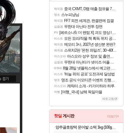
중국 CXMT, D램 매출 점유율 7%…글로벌 4위로 부상
해외겜
스누피냥님
명조
FF7 외전 세계관, 완결편에 집결
해외겜
무한대 아난타 전투 장면
섭컬겜
[페르소나5: 더 팬텀 X] 괴도 영상 l 타카마키 안·댄싱 스타
PV
모든 요리/작물 책 획득 위치 공략 (36개) - 미식가 도전과제
비스트
메모리 3사, 2027년 생산분 완판?
해외겜
스위치2판 ‘몬헌 와일즈’, 30~40fps 목표 추정
해외겜
아스오라 성우 정보 및 출연작 모음
아스오라
무한대 아난타가 넷이즈 어플 달력에 일정 등록
섭컬겜
8월 28일 넷플릭스에서 예고편 공개 예정
GTA6
'하늘 위의 공포' 도전과제 달성법
비스트
명조 공식 이모티콘 이벤트 진행해봤습니다! 참여부터 추첨까지????
명조
캐릭터 소개 - 카가미하라 하루
아스오라
[여행_국내] 남해 독일마을
여행
새로고침
핫딜
게시판
더보기+
양주골호랑떡 문어발 소떡 1kg (100g당 1,340원)