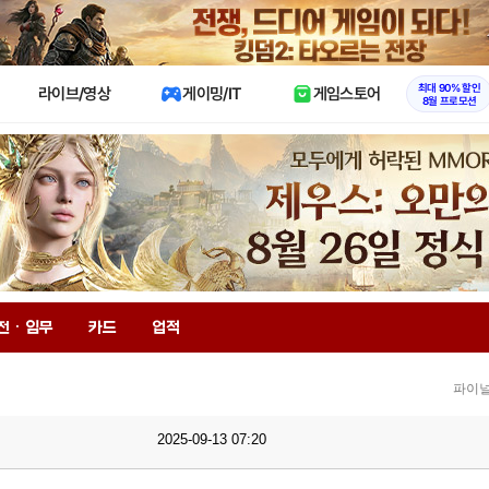
X
최대 90% 할인
라이브/영상
게이밍/IT
게임스토어
8월 프로모션
전 · 임무
카드
업적
파이널
2025-09-13 07:20