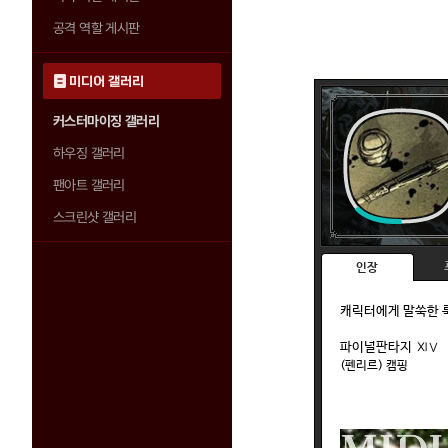
공격 역할 게시판
미디어 갤러리
커스터마이징 갤러리
하우징 갤러리
팬아트 갤러리
스크린샷 갤러리
인장
캐릭터에게 말쑥한 
파이널판타지
ⅪⅤ
(펜리르) 캠핑