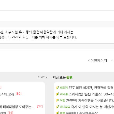
이전페이지
지금 뜨는
팟벤
더보기+
0]
[14]
우 정보 및 주요 필모
방금 일어난일
FF7 외전 세계관, 완결편에 집결
리니지M
해외겜
[80]
4회..jpg
보 및 출연작 모음
D.Mon 애니메이션 영웅 시네마
스위치2판 ‘몬헌 와일즈’, 30~4
오버워치
해외겜
우 정보 및 주요 필모
7년만에 가족여행을 다녀왔습니다.
하이퍼 부스트 이후 길 잃은 뉴비
검은사막
여행
[37]
[155]
(40개) - 귀환한 영혼 도전과제
업장 도와주는 짓은 좀 아니지않냐?
8월 9일 썬데이 메이플
혹시 이 만화 아시는 분 계신가
메이플
애니클립
[14]
[1]
7개월
페이즈 영애짤 찾았다
동해바다 추암해수욕장
LoL
여행