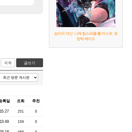
승리의 여신: 니케 팀스파클-륨 마스트: 로
망틱 메이드
목록
글쓰기
등록일
조회
추천
15:27
251
0
13:49
159
0
03:18