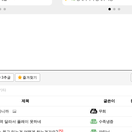
3추글
즐겨찾기
기타
제목
글쓴이
지니까
무희
역 달라서 플레이 못하네
수족냉증
[5]
 꽂고 있는건 어떻게 하는건가요?
파린님