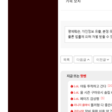
가속 모자
목록
다음글
이전글
지금 뜨는
핫벤
[88]
[2
 나온거 10추 하니 올리자
도 이쁜곳이 많은것 같습니다
야동 투척하고 간다
아사쿠라 마이 성
LoL
아스오라
[106]
77777 저격했습니다!
크드 1.06 패치노트 (8/5)
올 시즌 구마유시 솔킬 6
아스오라 성우 정
LoL
아스오라
[77]
[1]
[5]
따왔습니다
CXMT, D램 매출 점유율 7%…글로벌 4위로 부상
페이즈 감상평
아키츠 아키나 성
LoL
아스오라
[239]
구로 쓰는 인방 하꼬 스트리머 박제합니다.
발 원가 압박, 메인보드값 오르나
모든 성소 위치 공략 
똘끼형 다 좋은데 해외작
리니지 클래식
비스트
[20]
한 삼색화채 찐1등 떳냐 ㅅㅅㅅ
 3사, 2027년 생산분 완판?
스누피냥님
장비 올환 이후 약 
검은사막
명조