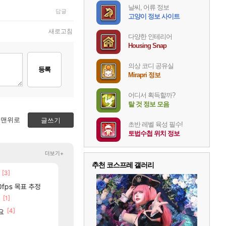
날씨, 어류 정보
답글
고양이 정보 사이트
새로고침
다양한 인테리어
Housing Snap
의상 코디 공유실
등록
Mirapri 정보
어디서 획득할까?
탈 것 정보 모음
맨위로
글쓰기
초반 레벨 육성 필수!
토법수첩 위치 정보
더보기+
추천 코스프레 갤러리
[3]
[88]
보상 공지 나온거 10추 하니 올리자
국내에도 이쁜곳이 많은것 같습니다
로아
여행
[7]
[106]
틱
0fps 목표 추정
챌린저#77777 저격했습니다!
리싱크드 1.06 패치노트 (8/5)
메이플
리싱크드
[1]
[12]
[77]
분들!
크로체 따왔습니다
중국 CXMT, D램 매출 점유율 7%…글로벌 4위로 부상
로아
해외겜
[4]
[2
요
고양이를 도구로 쓰는 인방 하꼬 스트리머 박제합니다.
AI발 원가 압박, 메인보드값 오르나
로아
해외겜
[20]
진짜 귀한 삼색화채 찐1등 떳냐 ㅅㅅㅅ
메모리 3사, 2027년 생산분 완판?
FCO
해외겜