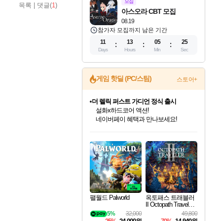
모집
목록
|
댓글(
1
)
아스오라 CBT 모집
08.19
참가자 모집까지 남은 기간
11
13
05
24
Days
Hours
Min
Sec
게임 핫딜 (PC/스팀)
스토어+
더 렐릭 퍼스트 가디언 정식 출시
설화x하드코어 액션!
네이버페이 혜택과 만나보세요!
인벤게임즈 8월 특별 할인!
드래곤소드: 어웨이크닝 입점!
문명 7 특별 할인!
마블 투혼 파이팅 소울즈 정식출시!
귀무자: 검의 길 예약 판매 중!
비스트 오브 리인카네이션 정식 출시!
커세어 코브 출시 기념 할인!
베데스다 40주년 기념 할인 중!
캡콤 프렌차이즈 할인 진행 중!
캡콤 일부 상품 상시 할인
스타워즈 은하계 레이서
로블록스 기프트 카드 공식 입점
인기 퍼블리셔 모음!
스팀으로 만나는 드래곤소드!
조선&고려 DLC 출시 예정
마블 히어로 총 출동&화려한 격투!
10% 할인과
게임프릭 신작 IP
해적'섬'을 발전시키자!
베데스다의 명작들을
몬헌, 바하 등 인기 IP를
몬헌 와일즈 & 드래곤즈 도그마2
인벤게임즈에서 10% 추가 적립
Robux를 가장 안전하고
최대 90% 할인가를 만나보세요!
네이버혜택과 함께 만나보세요!
50%할인&추가 적립까지!
네이버 포인트 혜택까지!
이니&베니 혜택까지!
네이버 혜택가와 함께 예약하세요!
할인&네이버혜택으로 만나보세요!
40주년 프로모션으로 만나보세요!
할인가에 만나보세요!
일부 에디션 상시 할인!
혜택으로 예약 판매 중
편안하게 충전하세요
팰월드 Palworld
옥토패스 트래블러
II Octopath Traveler I
I
5%
32,000
49,800