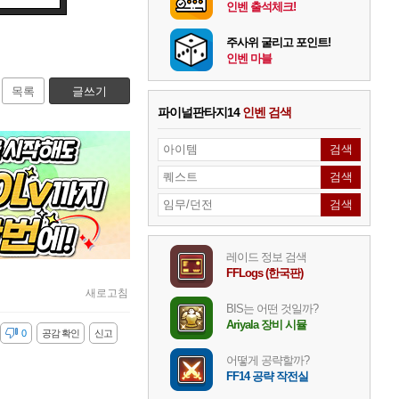
인벤 출석체크!
주사위 굴리고 포인트!
인벤 마블
목록
글쓰기
파이널판타지14
인벤 검색
레이드 정보 검색
FFLogs (한국판)
새로고침
BIS는 어떤 것일까?
Ariyala 장비 시뮬
감
0
공감 확인
신고
어떻게 공략할까?
FF14 공략 작전실