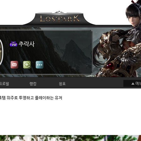
추락사
프로필
랭킹
칭호
룩템 위주로 투영하고 플레이하는 유저