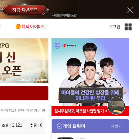
혜택.아이마트
로그인
인
벤
전
체
사
이
트
맵
판타지14 인벤 자유 게시판
조회:
2,121
추천:
0
게임 캘린더
더보기+