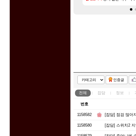
인증글
전체
잡담
정보
번호
1158582
[잡담]
점검 많아
1158580
[잡담]
스위치2 지
1158579
[잡담]
주머니에 손