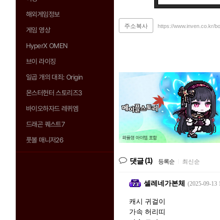
해외게임정보
주소복사
https://www.inven.co.kr/b
게임 영상
HyperX OMEN
브이 라이징
일곱 개의 대죄: Origin
몬스터헌터 스토리즈3
바이오하자드 레퀴엠
드래곤 퀘스트7
풋볼 매니저26
(1)
댓글
등록순
|
최신순
셀레네가본체
(2025-09-13 
캐시 귀걸이
가속 허리띠