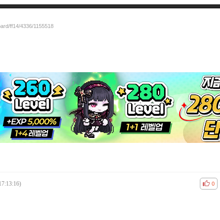
oard/ff14/4336/1155518
17:13:16)
공감
비공
0