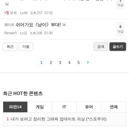
1
댓글
튜튜
Lv.49
조회 257
07-31
쉬어가요《냥이》부대!
펜리르
0
댓글
Renner5
Lv.11
조회 206
07-30
최근
다음
검색
글쓰기
1
2
3
4
5
최근 HOT한 콘텐츠
파판14
게임
IT
유머
연예
1
내가 보려고 정리한 그래픽 업데이트 의상 (*스포주의)