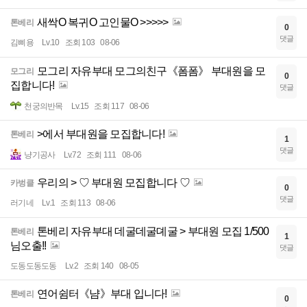
새싹O 복귀O 고인물O >>>>>
톤베리
0
댓글
김삐용
Lv.10
조회 103
08-06
모그리 자유부대 모그의친구《폼폼》 부대원을 모
모그리
0
집합니다!
댓글
천궁의반목
Lv.15
조회 117
08-06
>에서 부대원을 모집합니다!
톤베리
1
댓글
냥기공사
Lv.72
조회 111
08-06
우리의 > ♡ 부대원 모집합니다 ♡
카벙클
0
댓글
러기네
Lv.1
조회 113
08-06
톤베리 자유부대 데굴데굴뎨굴 > 부대원 모집 1/500
톤베리
1
님오출!!
댓글
도동도동도동
Lv.2
조회 140
08-05
연어쉼터《냠》부대 입니다!
톤베리
0