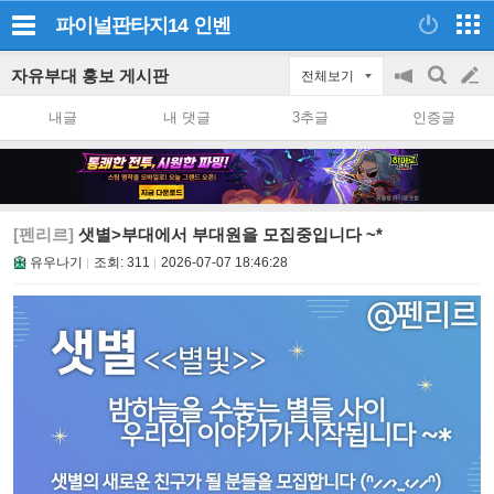
파이널판타지14
인벤
자유부대 홍보 게시판
전체보기
공
검
글
지
색
내글
내 댓글
3추글
인증글
on/off
쓰
기
[펜리르]
샛별>부대에서 부대원을 모집중입니다 ~*
유우나기
조회:
311
2026-07-07 18:46:28