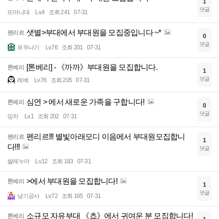
1
댓글
뜨야니대
Lv.4
조회 241
07-31
샛별>부대에서 부대원을 모집중입니다 ~*
펜리르
0
댓글
유우나기
Lv.76
조회 201
07-31
[톤베리] - 《까까》부대원을 모집합니다.
톤베리
1
댓글
레베
Lv.76
조회 205
07-31
심연 > 에서 새로운 가족을 구합니다!
톤베리
0
댓글
밍차
Lv.1
조회 202
07-31
펜리르!!! 별빛아래모디 이음에서 부대원모집합니
펜리르
1
다!!!
댓글
발레누아
Lv.12
조회 183
07-31
>에서 부대원을 모집합니다!
톤베리
1
댓글
냥기공사
Lv.72
조회 165
07-31
소규모 자유부대 《쵸》에서 귀여운 분 모집합니다!
톤베리