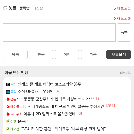
댓글
등록순
|
최신순
새로고침
새로고침
등록
목록
본문
이전
다음
댓글보기
지금 뜨는 인벤
더보기+
젠레스 존 제로 캐릭터 코스프레한 꽁주
짤방
[4]
주식 UFC라는 우정잉
클립
[9]
풍풍풍 군왕주차가 씹이득 가성비라고 ????
검은사막
[254]
베라서버 1위길드 내 대규모 인원이탈종용 추정사건
메이플
[6]
이유나 2D 일러스트 올라왔었네
오버워치
운문댐
여행
‘GTA 6’ 예판 흥행…테이크투 “내부 예상 크게 넘어”
해외겜