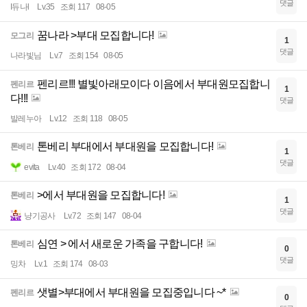
댓글
I듀나l
Lv.35
조회 117
08-05
꿈나라 >부대 모집합니다!
모그리
1
댓글
나라빛님
Lv.7
조회 154
08-05
펜리르!!! 별빛아래모이다 이음에서 부대원모집합니
펜리르
1
다!!!
댓글
발레누아
Lv.12
조회 118
08-05
톤베리 부대에서 부대원을 모집합니다!
톤베리
1
댓글
evita
Lv.40
조회 172
08-04
>에서 부대원을 모집합니다!
톤베리
1
댓글
냥기공사
Lv.72
조회 147
08-04
심연 > 에서 새로운 가족을 구합니다!
톤베리
0
댓글
밍차
Lv.1
조회 174
08-03
샛별>부대에서 부대원을 모집중입니다 ~*
펜리르
0