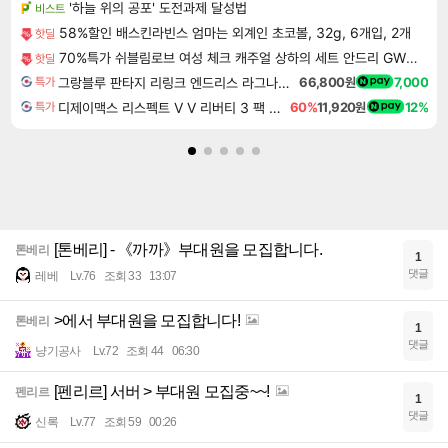
'하늘 위의 공포' 도전과제 달성법
비스트
58%할인 배스킨라빈스 엄마는 외계인 초코볼, 32g, 6개입, 2개
핫딜
70%특가 쉬블림로브 여성 체크 캐주얼 상하의 세트 안드리 GW1780, FREE, 1세트
핫딜
그랑블루 판타지 리링크 엔드리스 라그나로크 Granblue Fantasy Relink Endless Ragnarok
66,800원
7,000
특가
디제이맥스 리스펙트 V V 리버티 3 팩 DJMAX RESPECT V V Liberty 3 Pack DLC
60%
11,920원
12%
특가
[톤베리] - 《까까》부대원을 모집합니다.
톤베리
1
댓글
레베
Lv.76
조회 33
13:07
>에서 부대원을 모집합니다!
톤베리
1
댓글
냥기공사
Lv.72
조회 44
06:30
[펜리르] 서버 > 부대원 모집중~~!
펜리르
1
댓글
신록
Lv.77
조회 59
00:26