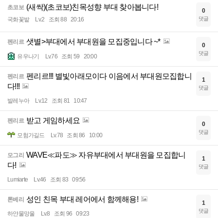
(새싹)(초코보)친목성향 부대 찾아봅니다!
초코보
0
댓글
국화꽃밭
Lv.2
조회 88
20:16
샛별>부대에서 부대원을 모집중입니다 ~*
펜리르
0
댓글
유우나기
Lv.76
조회 59
20:00
펜리르!!! 별빛아래모이다 이음에서 부대원모집합니
펜리르
1
다!!!
댓글
발레누아
Lv.12
조회 81
10:47
받고 게임하세요
펜리르
0
댓글
모험가길드
Lv.78
조회 86
10:00
WAVE≪파도≫ 자유부대에서 부대원을 모집합니
모그리
1
다!
댓글
Lumiarte
Lv.46
조회 83
09:56
성인 친목 부대 레어에서 함께해용!
톤베리
1
댓글
하얀물망울
Lv.8
조회 96
09:23