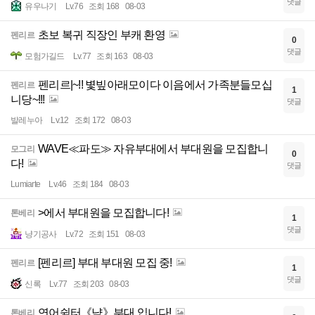
댓글
유우나기
Lv.76
조회 168
08-03
초보 복귀 직장인 부캐 환영
펜리르
0
댓글
모험가길드
Lv.77
조회 163
08-03
펜리르|~!! 볓빞아래모이다 이음에서 가족분들모십
펜리르
1
니당~!!!
댓글
발레누아
Lv.12
조회 172
08-03
WAVE≪파도≫ 자유부대에서 부대원을 모집합니
모그리
0
다!
댓글
Lumiarte
Lv.46
조회 184
08-03
>에서 부대원을 모집합니다!
톤베리
1
댓글
냥기공사
Lv.72
조회 151
08-03
[펜리르] 부대 부대원 모집 중!
펜리르
1
댓글
신록
Lv.77
조회 203
08-03
연어쉼터《냠》부대 입니다!
톤베리