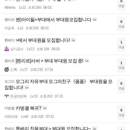
0
댓글
Athemo
Lv.11
조회 166
08-02
펜)아이들>부대에서 부대원모집합니다
펜리르
0
댓글
이금옥
Lv.2
조회 236
08-01
>에서 부대원을 모집합니다!
톤베리
1
댓글
냥기공사
Lv.72
조회 194
08-01
[펜리르]서버 > 부대 부대원 모집 중!
펜리르
1
댓글
신록
Lv.77
조회 233
07-31
모그리 자유부대 모그의친구《폼폼》 부대원을 모
모그리
0
집합니다!
댓글
천궁의반목
Lv.15
조회 262
07-31
카벙클 복귀?
카벙클
0
댓글
카에리에
Lv.40
조회 220
07-31
톤베리 친목부대 > 부대원 모집합니다~
톤베리