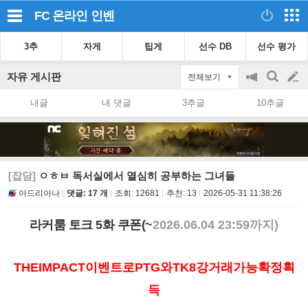
FC 온라인
인벤
3추
자게
팁게
선수 DB
선수 평가
자유 게시판
전체보기
공
검
글
지
색
내글
내 댓글
3추글
10추글
on/off
쓰
기
[잡담]
ㅇㅎㅂ 독서실에서 열심히 공부하는 그녀들
아드리아나
댓글: 17 개
조회:
12681
추천:
13
2026-05-31 11:38:26
라커룸 토크 5화 쿠폰(
~
2026.06.04 23:59까지)
THEIMPACT이벤트로PTG와TK8강거래가능확정획
득