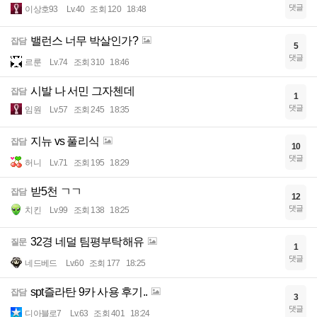
댓글
이상호93
Lv.40
조회 120
18:48
밸런스 너무 박살인가?
잡담
5
댓글
르룬
Lv.74
조회 310
18:46
시발 나 서민 그자첸데
잡담
1
댓글
임원
Lv.57
조회 245
18:35
지뉴 vs 풀리식
잡담
10
댓글
허니
Lv.71
조회 195
18:29
받5천 ㄱㄱ
잡담
12
댓글
치킨
Lv.99
조회 138
18:25
32경 네덜 팀평부탁해유
질문
1
댓글
네드베드
Lv.60
조회 177
18:25
spt즐라탄 9카 사용 후기..
잡담
3
댓글
디아블로7
Lv.63
조회 401
18:24