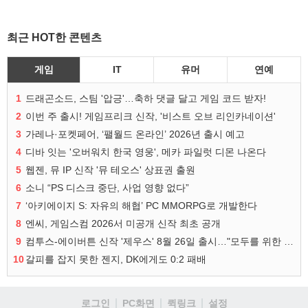
최근 HOT한 콘텐츠
게임
IT
유머
연예
1
드래곤소드, 스팀 '압긍'…축하 댓글 달고 게임 코드 받자!
2
이번 주 출시! 게임프리크 신작, '비스트 오브 리인카네이션'
3
가레나·포켓페어, ‘팰월드 온라인’ 2026년 출시 예고
4
디바 잇는 '오버워치 한국 영웅', 메카 파일럿 디몬 나온다
5
웹젠, 뮤 IP 신작 '뮤 테오스' 상표권 출원
6
소니 “PS 디스크 중단, 사업 영향 없다”
7
‘아키에이지 S: 자유의 해협’ PC MMORPG로 개발한다
8
엔씨, 게임스컴 2026서 미공개 신작 최초 공개
9
컴투스-에이버튼 신작 '제우스' 8월 26일 출시…"모두를 위한 경쟁"
10
갈피를 잡지 못한 젠지, DK에게도 0:2 패배
로그인
PC화면
퀵링크
설정