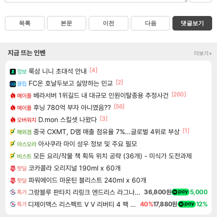
목록
본문
이전
다음
댓글보기
지금 뜨는 인벤
더보기+
[4]
룩삼 니니 초대석 안내
정보
[2]
FC온 호날두보고 실망하는 민교
클립
[260]
베라서버 1위길드 내 대규모 인원이탈종용 추정사건
메이플
[56]
후닝 780억 부자 아니였음??
메이플
[3]
D.mon 스킬셋 나왔다
오버워치
[1]
중국 CXMT, D램 매출 점유율 7%…글로벌 4위로 부상
해외겜
아사쿠라 마이 성우 정보 및 주요 필모
아스오라
모든 요리/작물 책 획득 위치 공략 (36개) - 미식가 도전과제
비스트
코카콜라 오리지널 190ml x 60개
핫딜
파워에이드 마운틴 블리스트 240ml x 60개
핫딜
그랑블루 판타지 리링크 엔드리스 라그나로크 업그레이드 킷 Granblue Fantasy Relink Endless Ragnarok Upgrade Kit DLC
36,800원
5,000
특가
디제이맥스 리스펙트 V V 리버티 4 팩 DJMAX RESPECT V V Liberty 4 Pack DLC
40%
17,880원
12%
특가