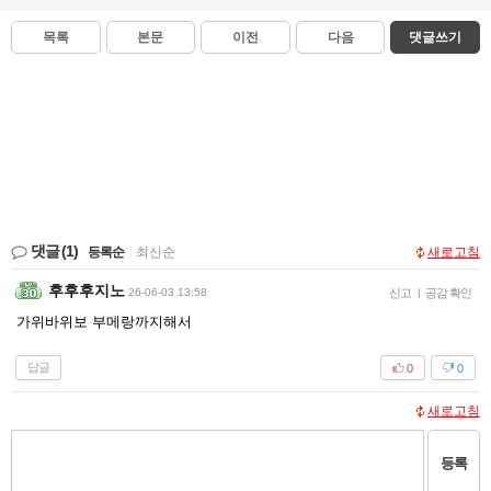
목록
본문
이전
다음
댓글쓰기
댓글
(1)
등록순
|
최신순
새로고침
후후후지노
26-06-03 13:58
신고
|
공감 확인
가위바위보 부메랑까지해서
답글
0
0
새로고침
등록