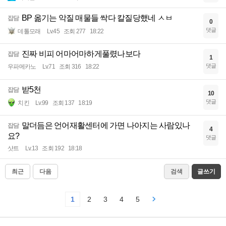
BP 옮기는 악질 매물들 싹다 칼질당했네 ㅅㅂ
잡담
0
댓글
데톨모래
Lv.45
조회 277
18:22
진짜 비피 어마어마하게풀렸나보다
잡담
1
댓글
우파메카노
Lv.71
조회 316
18:22
받5천
잡담
10
댓글
치킨
Lv.99
조회 137
18:19
말더듬은 언어재활센터에 가면 나아지는 사람있나
잡담
4
요?
댓글
샷트
Lv.13
조회 192
18:18
최근
다음
검색
글쓰기
1
2
3
4
5