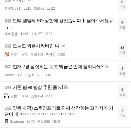
잡담
0
댓글
짱구34531
Lv.15
조회 93
19:22
토티 뎀벨레 9카 상한에 걸엇습니다ㅏ 팔아주세요ㅠ
잡담
0
ㅠㅜ
댓글
제로꿀잼
Lv.21
조회 87
19:21
오늘도 와플시켜버린 나
잡담
13
댓글
프로
Lv.71
조회 303
추천 2
19:20
현재 2경 남짓되는 토츠 백금은 언제 풀리나요?
질문
4
댓글
Watara
Lv.13
조회 151
19:10
기존 팀 vs 팀갈 추천 좀요!
잡담
0
댓글
르룬
Lv.74
조회 124
19:05
옆동네 펌) 스윗영포티들 진짜 생각하는 꼬라지가 가
잡담
2
관이네ㅋㅋㅋㅋㅋㅋㅋㅋㅋㅋㅋㅋㅋ
댓글
Ilcapitano
Lv.75
조회 288
19:03