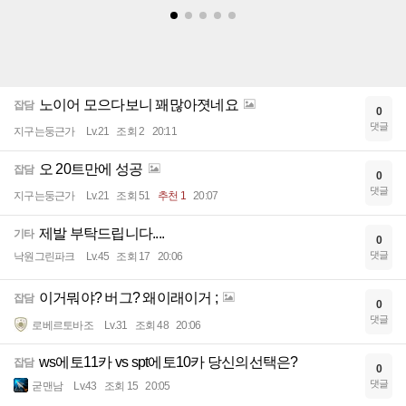
노이어 모으다보니 꽤많아졋네요
잡담
0
댓글
지구는둥근가
Lv.21
조회 2
20:11
오 20트만에 성공
잡담
0
댓글
지구는둥근가
Lv.21
조회 51
추천 1
20:07
제발 부탁드립니다....
기타
0
댓글
낙원그린파크
Lv.45
조회 17
20:06
이거뭐야? 버그? 왜이래이거 ;
잡담
0
댓글
로베르토바조
Lv.31
조회 48
20:06
ws에토11카 vs spt에토10카 당신의선택은?
잡담
0
댓글
굳맨남
Lv.43
조회 15
20:05