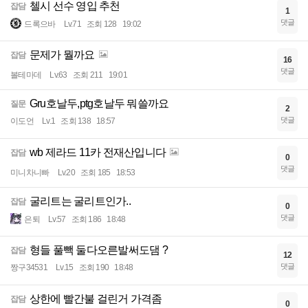
첼시 선수 영입 추천
잡담
1
댓글
드록으바
Lv.71
조회 128
19:02
문제가 뭘까요
잡담
16
댓글
볼테마데
Lv.63
조회 211
19:01
Gru호날두,ptg호날두 뭐쓸까요
질문
2
댓글
이도언
Lv.1
조회 138
18:57
wb 제라드 11카 전재산입니다
잡담
0
댓글
미니차니빠
Lv.20
조회 185
18:53
굴리트는 굴리트인가..
잡담
0
댓글
은퇴
Lv.57
조회 186
18:48
형들 풀빽 둘다오른발써도댐 ?
잡담
12
댓글
짱구34531
Lv.15
조회 190
18:48
상한에 빨간불 걸린거 가격좀
잡담
0