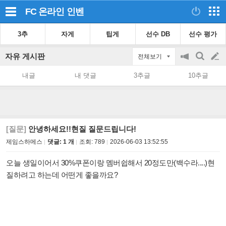
FC 온라인
인벤
3추
자게
팁게
선수 DB
선수 평가
자유 게시판
전체보기
공
검
글
지
색
내글
내 댓글
3추글
10추글
on/off
쓰
기
[질문]
안녕하세요!!현질 질문드립니다!
제임스하메스
댓글: 1 개
조회:
789
2026-06-03 13:52:55
오늘 생일이어서 30%쿠폰이랑 멤버쉽해서 20정도만(백수라....)현
질하려고 하는데 어떤게 좋을까요?