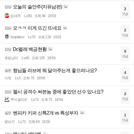
오늘의 술안주(지유남편)
잡담
2
댓글
잎새주
Lv.50
조회 94
20:03
오ㅋㅋ 이게 뜨긴 뜨네요
잡담
2
댓글
Ilcapitano
Lv.75
조회 126
20:01
Dc펠레 백금현황
잡담
0
댓글
흐림냥이
Lv.40
조회 135
19:58
형님들 라브에 뭐 달아주는게 좋으려나요?
질문
4
댓글
이끾
Lv.5
조회 70
19:56
첼시 공격수 써본놈 중에 좋았던 선수 있나요?
잡담
2
댓글
루드굴리트
Lv.72
조회 73
19:54
벤피카 키퍼 신특2개 vs 특성부자
질문
1
댓글
밷보이
Lv.71
조회 69
19:50