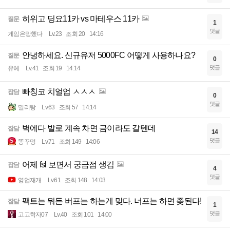
히위고 딩요11카 vs 마테우스 11카
질문
1
댓글
게임은망했다
Lv.23
조회 20
14:16
안녕하세요. 신규유저 5000FC 어떻게 사용하나요?
질문
0
댓글
유헤
Lv.41
조회 19
14:14
빠칭코 치얼업 ㅅㅅㅅ
잡담
0
댓글
밀리탕
Lv.63
조회 57
14:14
벽에다 발로 계속 차면 금이라도 갈텐데
잡담
14
댓글
똥꾸멍
Lv.71
조회 149
14:06
어제 fsl 보면서 궁금점 생김
잡담
4
댓글
영업재개
Lv.61
조회 148
14:03
팩트는 뭐든 버프는 하는게 맞다. 너프는 하면 좆된다!
잡담
1
댓글
고고학자07
Lv.40
조회 101
14:00