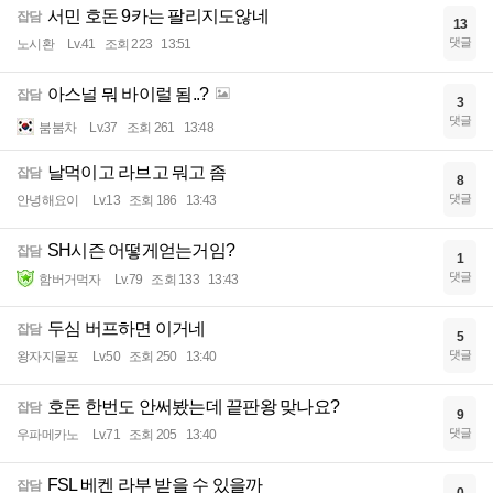
서민 호돈 9카는 팔리지도않네
잡담
13
댓글
노시환
Lv.41
조회 223
13:51
아스널 뭐 바이럴 됨..?
잡담
3
댓글
붐붐차
Lv.37
조회 261
13:48
날먹이고 라브고 뭐고 좀
잡담
8
댓글
안녕해요이
Lv.13
조회 186
13:43
SH시즌 어떻게얻는거임?
잡담
1
댓글
함버거먹자
Lv.79
조회 133
13:43
두심 버프하면 이거네
잡담
5
댓글
왕자지물포
Lv.50
조회 250
13:40
호돈 한번도 안써봤는데 끝판왕 맞나요?
잡담
9
댓글
우파메카노
Lv.71
조회 205
13:40
FSL 베켄 라부 받을 수 있을까
잡담
0