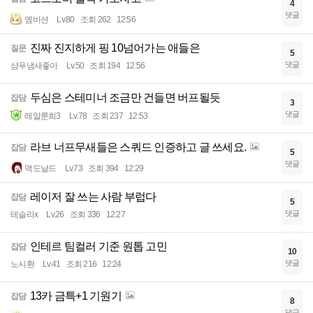
4
댓글
엠비션
Lv.80
조회 262
12:56
진짜 진지하게 핑 10넘어가는 애들은
질문
5
댓글
샴푸냄새좋아
Lv.50
조회 194
12:56
두심은 스테미너 조금만 건들면 버프될듯
잡담
3
댓글
레알룬희3
Lv.78
조회 237
12:53
라브 너프무새들은 스쿼드 인증하고 글 쓰세요.
잡담
5
댓글
맥도날드
Lv.73
조회 394
12:29
레이저 잘 쓰는 사람 부럽다
잡담
5
댓글
테슬라x
Lv.26
조회 336
12:27
인테르 팀컬러 기준 원톱 고민
잡담
10
댓글
노시환
Lv.41
조회 216
12:24
13카 금특+1 기원기
잡담
8
댓글