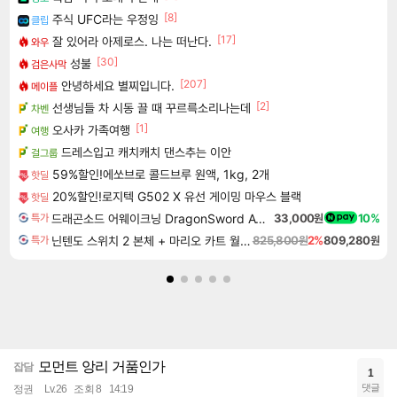
[8]
주식 UFC라는 우정잉
클립
[17]
잘 있어라 아제로스. 나는 떠난다.
와우
[30]
성불
검은사막
[207]
안녕하세요 별찌입니다.
메이플
[2]
선생님들 차 시동 끌 때 꾸르륵소리나는데
차벤
[1]
오사카 가족여행
여행
드레스입고 캐치캐치 댄스추는 이안
걸그룹
59%할인!에쏘브로 콜드브루 원액, 1kg, 2개
핫딜
20%할인!로지텍 G502 X 유선 게이밍 마우스 블랙
핫딜
드래곤소드 어웨이크닝 DragonSword Awakening
33,000원
10%
특가
닌텐도 스위치 2 본체 + 마리오 카트 월드 + 포켓몬스터 레전드 ZA 닌텐도 스위치 2 에디션 번들
825,800원
2%
809,280원
특가
모먼트 앙리 거품인가
잡담
1
댓글
정권
Lv.26
조회 8
14:19