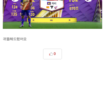
귀뜸해드렸어요
0