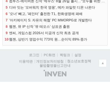
4
컴투스-에이버튼 신작 '제우스' 8월 26일 출시…"모두를 위한 경쟁"
5
디바 잇는 '오버워치 한국 영웅', 메카 파일럿 디몬 나온다
6
'오너' 빼고, '페인터' 출전한 T1, 한화생명에 패배
7
‘아키에이지 S: 자유의 해협’ PC MMORPG로 개발한다
8
웹젠, 뮤 IP 신작 '뮤 테오스' 상표권 출원
9
엔씨, 게임스컴 2026서 미공개 신작 최초 공개
10
웹젠, 상반기 영업수익 773억 원…순이익 89% 증가
로그인
PC화면
퀵링크
설정
청소년보호정책
이용약관
개인정보처리방침
▲
불법촬영물신고안내
(주)
인
벤