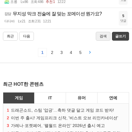
조롱
Lv.86
조회 486
추천 1
12:22
무지성 막크 전술에 잘 맞는 포메이션 뭔가요?
잡담
5
댓글
다다바
Lv.21
조회 231
12:21
최근
다음
검색
글쓰기
1
2
3
4
5
최근 HOT한 콘텐츠
게임
IT
유머
연예
1
드래곤소드, 스팀 '압긍'…축하 댓글 달고 게임 코드 받자!
2
이번 주 출시! 게임프리크 신작, '비스트 오브 리인카네이션'
3
가레나·포켓페어, ‘팰월드 온라인’ 2026년 출시 예고