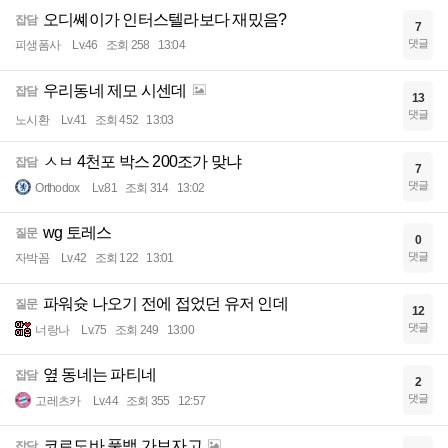
오디쎼이가 인터스텔라보다 재밌음?
잡담
7
댓글
피생폼사
Lv.46
조회 258
13:04
우리동네 제모 시센데
잡담
13
댓글
노시환
Lv.41
조회 452
13:03
ㅅㅂ 4천포 박스 200조가 맞냐
잡담
7
댓글
Orthodox
Lv.81
조회 314
13:02
wg 토레스
질문
0
댓글
자박꼼
Lv.42
조회 122
13:01
파워슛 나오기 전에 접었던 유저 인데
질문
12
댓글
너랑나
Lv.75
조회 249
13:00
옆 동네는 파티네
잡담
2
댓글
고레츠카
Lv.44
조회 355
12:57
코르도바 풀백 가보자고
잡담