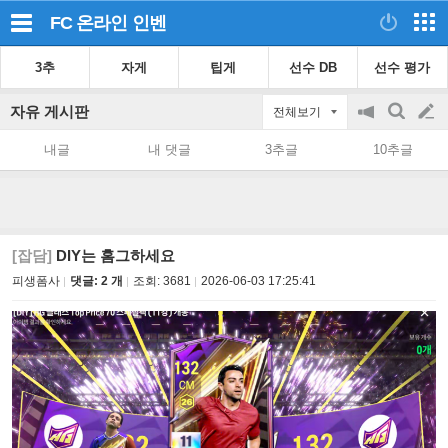
FC 온라인
인벤
3추
자게
팁게
선수 DB
선수 평가
자유 게시판
전체보기
공
검
글
지
색
내글
내 댓글
3추글
10추글
on/off
쓰
기
[잡담]
DIY는 홈그하세요
피생폼사
댓글: 2 개
조회:
3681
2026-06-03 17:25:41