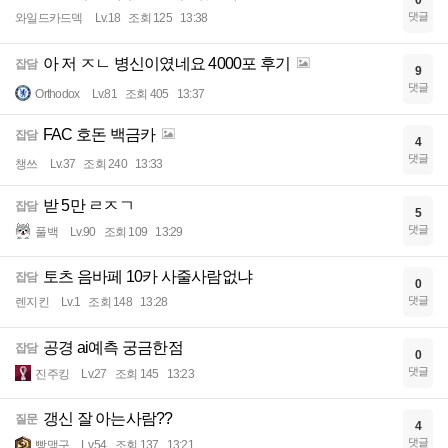
댓글
와일드카드덱
Lv.18
조회 125
13:38
아 저 ㅈㄴ 병신이였네요 4000포 후기
잡담
9
댓글
Orthodox
Lv.81
조회 405
13:37
FAC 호돈 백금카
잡담
4
댓글
챙쓰
Lv.37
조회 240
13:33
받 5만 ㄹㅈㄱ
잡담
5
댓글
풀백
Lv.90
조회 109
13:29
토츠 음바페 10카 사줄사람없냐
잡담
0
댓글
렌지킨
Lv.1
조회 148
13:28
공경 ai예측 궁금한점
잡담
0
댓글
진주킹
Lv.27
조회 145
13:23
갱신 잘 아는사람??
질문
4
댓글
빵맹구
Lv.54
조회 137
13:21