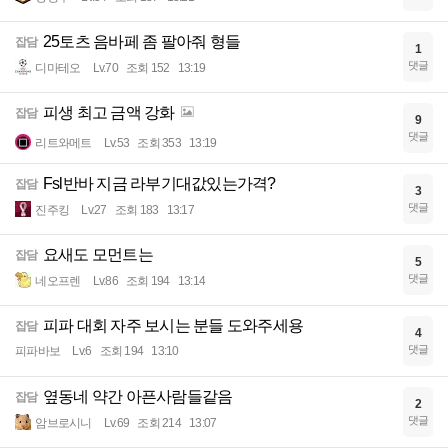
25토츠 음바페 좀 팔아줘 형들
잡담
1
댓글
디마테오
Lv.70
조회 152
13:19
피생 최고 금액 강화
잡담
9
댓글
리트와메트
Lv.53
조회 353
13:19
Fsl반바 지금 라부기대값있는가격?
잡담
3
댓글
진주킹
Lv.27
조회 183
13:17
요새도 모먼트는
잡담
5
댓글
네오프렌
Lv.86
조회 194
13:14
피파 대회 자주 보시는 분들 도와주세용
잡담
4
댓글
피파바보
Lv.6
조회 194
13:10
옆동네 약간 아픈사람들같음
잡담
2
댓글
암브로시니
Lv.69
조회 214
13:07