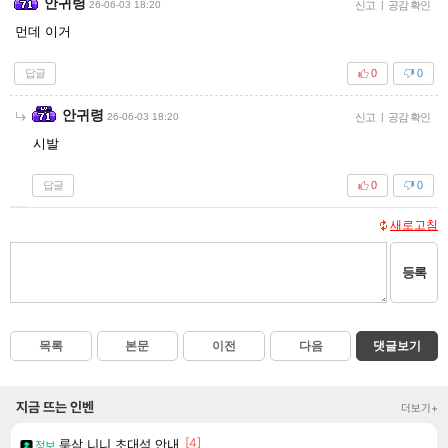
안귀령
26-06-03 18:20
신고
|
공감 확인
먼데 이거
답글
0
0
안귀령
26-06-03 18:20
신고
|
공감 확인
시발
답글
0
0
새로고침
등록
목록
본문
이전
다음
댓글보기
지금 뜨는 인벤
더보기+
[4]
룩삼 니니 초대석 안내
정보