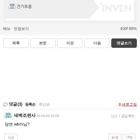
전기토옵
메뉴
인장보기
EXP 85%
목록
본문
이전
다음
댓글쓰기
댓글
(3)
등록순
|
최신순
새로고침
새벽조련사
26-06-03 23:00
신고
|
공감 확인
당연 wb아님?
답글
0
0