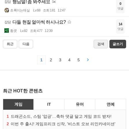
행님덜! 좀 봐주세요
잡담
0
댓글
초록이는매실
Lv.68
조회 181
12:47
다들 현질 얼마씩 하시나요?
잡담
14
댓글
황콧
Lv.82
조회 477
12:39
최근
다음
검색
글쓰기
1
2
3
4
5
최근 HOT한 콘텐츠
게임
IT
유머
연예
1
드래곤소드, 스팀 '압긍'…축하 댓글 달고 게임 코드 받자!
2
이번 주 출시! 게임프리크 신작, '비스트 오브 리인카네이션'