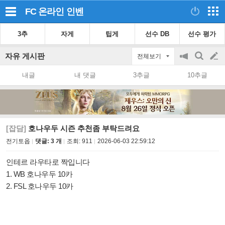
FC 온라인
인벤
3추
자게
팁게
선수 DB
선수 평가
자유 게시판
전체보기
공
검
글
지
색
내글
내 댓글
3추글
10추글
on/off
쓰
기
[잡담]
호나우두 시즌 추천좀 부탁드려요
전기토옵
댓글: 3 개
조회:
911
2026-06-03 22:59:12
인테르 라우타로 짝입니다
1. WB 호나우두 10카
2. FSL 호나우두 10카