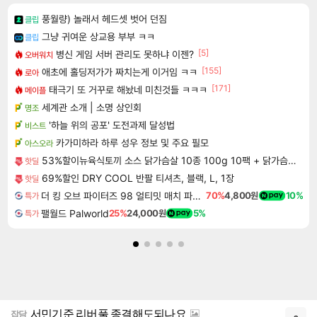
풍월량) 놀래서 헤드셋 벗어 던짐
클립
그냥 귀여운 상교용 부부 ㅋㅋ
클립
[5]
병신 게임 서버 관리도 못하냐 이젠?
오버워치
[155]
애초에 홀딩저가가 짜치는게 이거임 ㅋㅋ
로아
[171]
태극기 또 거꾸로 해놨네 미친것들 ㅋㅋㅋ
메이플
세계관 소개 | 소명 상인회
명조
'하늘 위의 공포' 도전과제 달성법
비스트
카가미하라 하루 성우 정보 및 주요 필모
아스오라
53%할이뉴육식토끼 소스 닭가슴살 10종 100g 10팩 + 닭가슴살 5종 100g 10팩 + 닭가슴살 소시지 5종 80g 10팩, 1세트
핫딜
69%할인 DRY COOL 반팔 티셔츠, 블랙, L, 1장
핫딜
더 킹 오브 파이터즈 98 얼티밋 매치 파이널 에디션 THE KING OF FIGHTERS 98 ULTIMATE MATCH FINAL EDITION
70%
4,800원
10%
특가
팰월드 Palworld
25%
24,000원
5%
특가
서민기준 리버풀 종결해도되나요
잡담