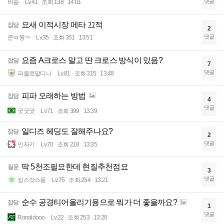
댓글
비숖
Lv.41
조회 138
14:01
요새 이적시장 메타 끄적
잡담
2
댓글
준석짱ㅋ
Lv.35
조회 351
13:51
요즘 A크로스 말고 딴 크로스 방식이 있음?
잡담
7
댓글
파울로말디니
Lv.81
조회 315
13:48
피파 오래하는 방법
잡담
4
댓글
굿굿굿
Lv.71
조회 399
13:39
일디즈 헤딩도 잘해주나요?
잡담
2
댓글
인자기
Lv.70
조회 218
13:35
딱 5천조필요한데 현질추천점요
질문
3
댓글
킹스갓스몽
Lv.75
조회 254
13:21
순수 공경티어올리기용으로 뭐가 더 좋을까요?
잡담
1
댓글
Ronaldooo
Lv.22
조회 253
13:20