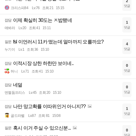
2
댓글
크리스피84
Lv.76
조회 21
15:15
이제 확실히 30도는 ㅈ밥됐네
잡담
1
댓글
얘봐라
Lv.20
조회 41
15:11
fsl 이언러시 11카 떴는데 얼마까지 오를까요?
질문
4
댓글
누기이
Lv.1
조회 36
15:10
이적시장 상한 하한만 보이네..
잡담
0
댓글
허니
Lv.71
조회 41
15:10
네덜
잡담
0
댓글
덴젤둠프리스
Lv.45
조회 20
15:10
나만 망고확률 이따위인거 아니지??
잡담
1
댓글
골드라벨
Lv.87
조회 81
15:08
혹시 이거 주실 수 있으신분...
질문
0
댓글