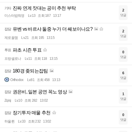
진짜 연계 잣대는 공미 추천 부탁
기타
2
댓글
미스터밥줘영
Lv.13
조회 187
13:17
유벤 vs 바르샤 둘중 누가 더 쌔보이나요?
잡담
2
댓글
제로꿀잼
Lv.21
조회 195
13:15
파초 시즌 투표
투표
0
댓글
프랑셀로나
Lv.11
조회 118
13:15
180경 좆되는잡팀
잡담
6
댓글
Orthodox
Lv.81
조회 458
13:13
권은비, 일본 공연 꼭노 영상
잡담
1
댓글
Zqisj
Lv.10
조회 282
13:02
장기투자 매물 추천
잡담
0
댓글
하울륀
Lv.33
조회 232
13:02