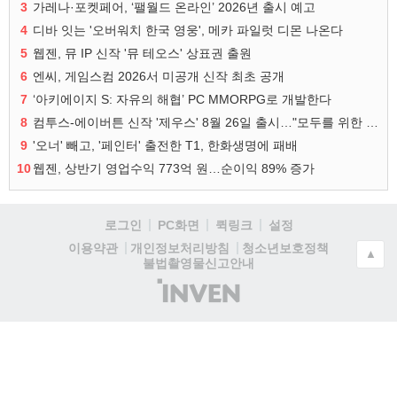
3
가레나·포켓페어, ‘팰월드 온라인’ 2026년 출시 예고
4
디바 잇는 '오버워치 한국 영웅', 메카 파일럿 디몬 나온다
5
웹젠, 뮤 IP 신작 '뮤 테오스' 상표권 출원
6
엔씨, 게임스컴 2026서 미공개 신작 최초 공개
7
‘아키에이지 S: 자유의 해협’ PC MMORPG로 개발한다
8
컴투스-에이버튼 신작 '제우스' 8월 26일 출시…"모두를 위한 경쟁"
9
'오너' 빼고, '페인터' 출전한 T1, 한화생명에 패배
10
웹젠, 상반기 영업수익 773억 원…순이익 89% 증가
로그인
PC화면
퀵링크
설정
청소년보호정책
이용약관
개인정보처리방침
▲
불법촬영물신고안내
(주)
인
벤