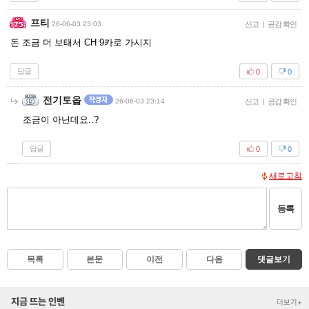
프티
26-06-03 23:03
신고
|
공감 확인
돈 조금 더 보태서 CH 9카로 가시지
답글
0
0
전기토옵
26-06-03 23:14
신고
|
공감 확인
조금이 아닌데요..?
답글
0
0
새로고침
등록
목록
본문
이전
다음
댓글보기
지금 뜨는 인벤
더보기+