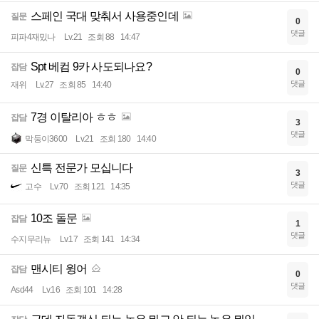
스페인 국대 맞춰서 사용중인데
질문
0
댓글
피파4재밌나
Lv.21
조회 88
14:47
Spt 베컴 9카 사도되나요?
잡담
0
댓글
재위
Lv.27
조회 85
14:40
7경 이탈리아 ㅎㅎ
잡담
3
댓글
막둥이3600
Lv.21
조회 180
14:40
신특 전문가 모십니다
질문
3
댓글
고수
Lv.70
조회 121
14:35
10조 돌문
잡담
1
댓글
수지무리뉴
Lv.17
조회 141
14:34
맨시티 윙어
잡담
0
댓글
Asd44
Lv.16
조회 101
14:28