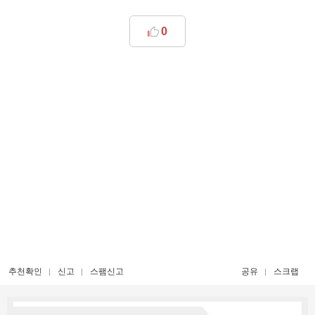
0
추천확인
신고
스팸신고
공유
스크랩