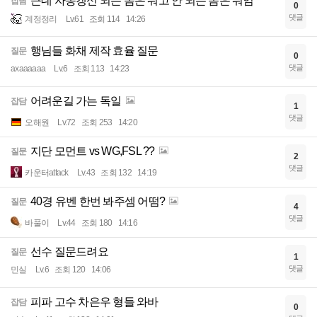
근데 자동갱신 되는 놈은 뭐고 안 되는 놈은 뭐임
잡담
0
댓글
계정정리
Lv.61
조회 114
14:26
행님들 화채 제작 효율 질문
질문
0
댓글
axaaaaaa
Lv.6
조회 113
14:23
어려운길 가는 독일
잡담
1
댓글
오해원
Lv.72
조회 253
14:20
지단 모먼트 vs WG,FSL ??
질문
2
댓글
카운터attack
Lv.43
조회 132
14:19
40경 유벤 한번 봐주셈 어떰?
질문
4
댓글
바풀이
Lv.44
조회 180
14:16
선수 질문드려요
질문
1
댓글
민실
Lv.6
조회 120
14:06
피파 고수 차은우 형들 와바
잡담
0