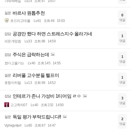
가래떡베일
Lv.14
조회 67
15:07
바르샤 원톱추천
질문
0
댓글
로드리고데폴
Lv.61
조회 46
15:03
공경만 했다 하면 스트레스지수 올라가네
잡담
1
댓글
피온개망겜
Lv.33
조회 88
14:59
주식은 급락하는데
잡담
1
댓글
졌다고울기는
Lv.40
조회 145
14:55
리버풀 고수분들 헬프미
질문
1
댓글
호항이히릴
Lv.13
조회 69
14:52
인테르가 존나 가성비 1티어임 ㄹㅇ
잡담
3
댓글
고고학자07
Lv.40
조회 232
14:50
독일 평가 부탁드립니다!!
질문
2
댓글
Vghvgyvtyvt
Lv.60
조회 87
14:47