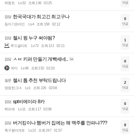
댓글
쒸멩트
Lv.32
조회 136
02:25
한국국대가 최고긴 최고구나
잡담
0
댓글
등지기온라인
Lv.4
조회 158
02:12
첼시 윙 누구 써야됨?
잡담
1
댓글
루드굴리트
Lv.72
조회 121
02:11
ㅅㅂ 키퍼 만들기 개빡세네..
잡담
0
댓글
섹마
Lv.48
조회 232
02:10
첼시 톱 추천 부탁드립니다
질문
2
댓글
영원한그녀
Lv.1
조회 226
02:08
spt비에이라 8카
잡담
0
댓글
뤼피에
Lv.11
조회 117
02:08
버거킹이나 햄버거 집에는 왜 맥주를 안파냐???
잡담
8
댓글
축구왕아게로
Lv.22
조회 247
01:57