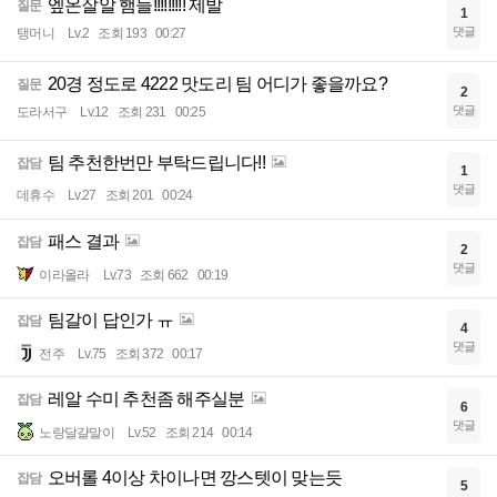
엪온잘알 햄들!!!!!!!!! 제발
질문
1
댓글
탱머니
Lv.2
조회 193
00:27
20경 정도로 4222 맛도리 팀 어디가 좋을까요?
질문
2
댓글
도라서구
Lv.12
조회 231
00:25
팀 추천한번만 부탁드립니다!!
잡담
1
댓글
데휴수
Lv.27
조회 201
00:24
패스 결과
잡담
2
댓글
이라올라
Lv.73
조회 662
00:19
팀갈이 답인가 ㅠ
잡담
4
댓글
전주
Lv.75
조회 372
00:17
레알 수미 추천좀 해주실분
잡담
6
댓글
노랑달걀말이
Lv.52
조회 214
00:14
오버롤 4이상 차이나면 깡스텟이 맞는듯
잡담
5