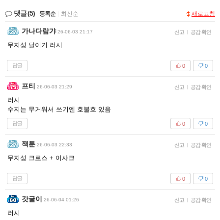
댓글
(5)
등록순
|
최신순
새로고침
가나다람갸
26-06-03 21:17
신고
|
공감 확인
무지성 달이기 러시
답글
0
0
프티
26-06-03 21:29
신고
|
공감 확인
러시
수지는 무거워서 쓰기엔 호불호 있음
답글
0
0
잭툰
26-06-03 22:33
신고
|
공감 확인
무지성 크로스 + 이사크
답글
0
0
갓굴이
26-06-04 01:26
신고
|
공감 확인
러시