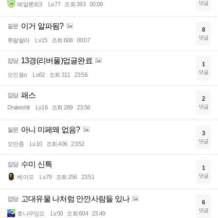
댓글
레알룬희3
Lv.77
조회 393
00:09
이거 알파됨?
질문
8
댓글
후랄랄라
Lv.15
조회 608
00:07
13경(리버풀)업글완료
잡담
1
댓글
오인용o
Lv.62
조회 311
23:56
패스
잡담
2
댓글
Drakeshit
Lv.16
조회 289
23:56
아니 미페왜 없음?
질문
3
댓글
오만충
Lv.10
조회 406
23:52
수미 신특
잡담
1
댓글
베이프
Lv.79
조회 256
23:51
고대유물 나처럼 안깐사람들 있나
잡담
6
댓글
호나우딩요
Lv.50
조회 604
23:49