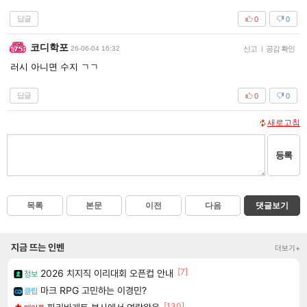
답글
0
0
코디학포
26-06-04 16:32
신고
|
공감 확인
러시 아니면 수지 ㄱㄱ
답글
0
0
새로고침
등록
목록
본문
이전
다음
댓글보기
지금 뜨는 인벤
더보기+
[7]
2026 치지직 이리대회 오픈컵 안내
정보
마크 RPG 고민하는 이경민?
클립
[130]