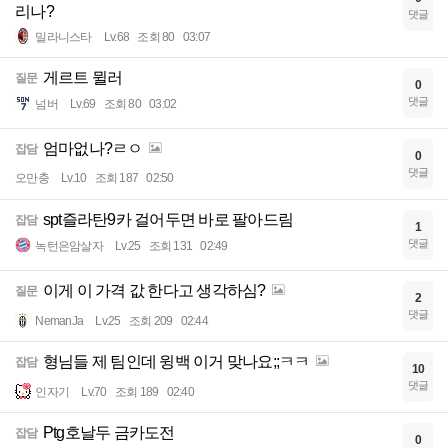
리나?
댓글
밀라니스타
Lv.68
조회 80
03:07
게르트 뮐러
질문
0
댓글
넘버
Lv.69
조회 80
03:02
엄마없나?ㄹㅇ
잡담
0
댓글
오만충
Lv.10
조회 187
02:50
spt즐라탄9카 걸어두면 바로 팔아드림
잡담
1
댓글
녹턴은암살자
Lv.25
조회 131
02:49
이게 이 가격 값 한다고 생각하심?
질문
2
댓글
NemanJa
Lv.25
조회 209
02:44
형님들 제 팀인데 윙백 이거 맞나요;;ㅋㅋ
잡담
10
댓글
인자기
Lv.70
조회 189
02:40
Ptg호날두 금카도전
잡담
0