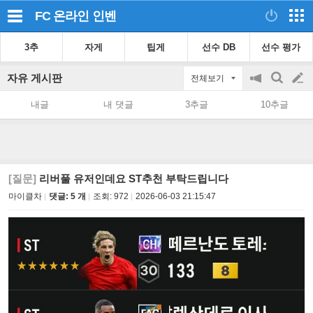
FC 온라인
인벤
3추
자게
팁게
선수 DB
선수 평가
자유 게시판
전체보기
공
검
글
지
색
내글
내 댓글
3추글
10추글
on/off
쓰
기
[질문]
리버풀 유저인데요 ST추천 부탁드립니다
마이클차
댓글: 5 개
조회:
972
2026-06-03 21:15:47