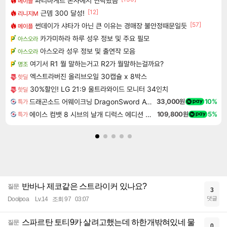
파리바게트 본사에서 연락왔음
메이플
[12]
근뎀 300 달성!
리니지M
[57]
썬데이가 샤타가 아닌 큰 이유는 경매장 불안정때문일듯
메이플
카가미하라 하루 성우 정보 및 주요 필모
아스오라
아스오라 성우 정보 및 출연작 모음
아스오라
여기서 R1 뭘 말하는거고 R2가 뭘말하는걸까요?
명조
엑스트라버진 올리브오일 30캡슐 x 8박스
핫딜
30%할인! LG 21:9 울트라와이드 모니터 34인치
핫딜
드래곤소드 어웨이크닝 DragonSword Awakening
33,000원
10%
특가
에이스 컴뱃 8 시브의 날개 디럭스 에디션 예약구매 ACE COMBAT 8 WINGS OF THEVE Deluxe Edition
109,800원
5%
특가
반바나 제코같은 스트라이커 있나요?
질문
3
댓글
Doolpoa
Lv.14
조회 97
03:07
스파르탄 토티9카 살려고했는데 하한개밖혀있네 물
질문
0