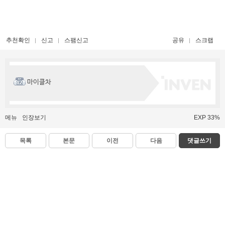
추천확인
신고
스팸신고
공유
스크랩
마이클차
메뉴
인장보기
EXP 33%
목록
본문
이전
다음
댓글쓰기