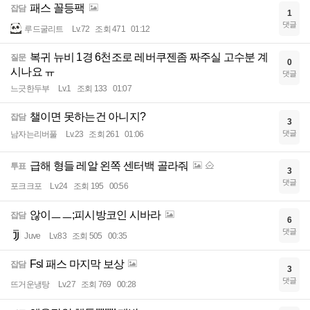
패스 꼴등팩
잡담
1
댓글
루드굴리트
Lv.72
조회 471
01:12
복귀 뉴비 1경 6천조로 레버쿠젠좀 짜주실 고수분 계
질문
0
시나요 ㅠ
댓글
느긋한두부
Lv.1
조회 133
01:07
챌이면 못하는건 아니지?
잡담
3
댓글
남자는리버풀
Lv.23
조회 261
01:06
급해 형들 레알 왼쪽 센터백 골라줘
투표
3
댓글
포크크포
Lv.24
조회 195
00:56
않이ㅡㅡ;피시방코인 시바라
잡담
6
댓글
Juve
Lv.83
조회 505
00:35
Fsl 패스 마지막 보상
잡담
3
댓글
뜨거운냉탕
Lv.27
조회 769
00:28