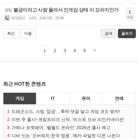
불금이라고 사람 몰려서 인게임 상태 이 꼬라지인가
잡담
1
댓글
계정정리
Lv.61
조회 181
23:46
최근
다음
검색
글쓰기
1
2
3
4
5
최근 HOT한 콘텐츠
게임
IT
유머
연예
1
드래곤소드, 스팀 '압긍'…축하 댓글 달고 게임 코드 받자!
2
이번 주 출시! 게임프리크 신작, '비스트 오브 리인카네이션'
3
가레나·포켓페어, ‘팰월드 온라인’ 2026년 출시 예고
4
디바 잇는 '오버워치 한국 영웅', 메카 파일럿 디몬 나온다