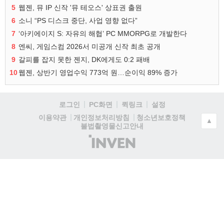
5
웹젠, 뮤 IP 신작 '뮤 테오스' 상표권 출원
6
소니 “PS 디스크 중단, 사업 영향 없다”
7
‘아키에이지 S: 자유의 해협’ PC MMORPG로 개발한다
8
엔씨, 게임스컴 2026서 미공개 신작 최초 공개
9
갈피를 잡지 못한 젠지, DK에게도 0:2 패배
10
웹젠, 상반기 영업수익 773억 원…순이익 89% 증가
로그인
PC화면
퀵링크
설정
청소년보호정책
이용약관
개인정보처리방침
▲
불법촬영물신고안내
(주)
인
벤