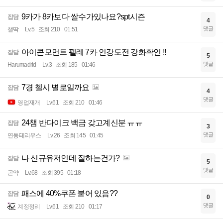
9카가 8카보다 쌀수가있나요?spt시즌
잡담
4
댓글
챌딱
Lv.5
조회 210
01:51
아이콘모먼트 펠레 7카 인강도전 강화확인 !!
잡담
5
댓글
Harumadrid
Lv.3
조회 185
01:46
7경 첼시 별로일까요
잡담
4
댓글
영업재개
Lv.61
조회 210
01:46
24챔 반다이크 백금 갖고계신분 ㅠㅠ
잡담
3
댓글
연동테리우스
Lv.26
조회 145
01:45
나 신규유저인데 잘하는건가?
잡담
5
댓글
곤약
Lv.68
조회 395
01:18
패스에 40%쿠폰 붙어 있음??
잡담
0
댓글
계정정리
Lv.61
조회 210
01:17