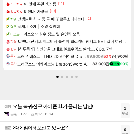
[11]
이 맛에 주말던전 돔
리니지M
[19]
미쳤다. 자랑글
리니지M
[2]
선생님들 차 시동 끌 때 꾸르륵소리나는데
차벤
세계관 소개 | 소명 상인회
명조
아스오라 성우 정보 및 출연작 모음
아스오라
토앤토x산리오 제로비티 플럼피 헬로키티 참태그 SET 실버 여성용 쪼리
핫딜
[하루특가] 신선함을 그대로 엘로우믹스 샐러드, 80g, 7팩
핫딜
드래곤 퀘스트 III HD 2D 리메이크 Dragon Quest III HD 2D Remake
69,800원
50%
34,900원
특가
드래곤소드 어웨이크닝 DragonSword Awakening
33,000원
10%
특가
오늘 복귀/신규 아이콘 11카 풀리는 날인데
잡담
1
댓글
끌림
Lv.73
조회 24
15:39
2대2 많이해보신분 있나요?
질문
0