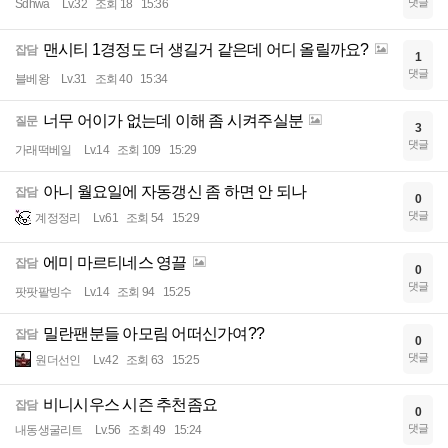
댓글
Sdhwa
Lv.32
조회 18
15:36
맨시티 1경정도 더 생길거 같은데 어디 올릴까요?
잡담
1
댓글
블베왕
Lv.31
조회 40
15:34
너무 어이가 없는데 이해 좀 시켜주실분
질문
3
댓글
가래떡베일
Lv.14
조회 109
15:29
아니 월요일에 자동갱신 좀 하면 안 되나
잡담
0
댓글
계정정리
Lv.61
조회 54
15:29
에미 마르티네스 영끌
잡담
0
댓글
팟팟팥빙수
Lv.14
조회 94
15:25
밀란팬분들 아모림 어떠신가여??
잡담
0
댓글
원더선인
Lv.42
조회 63
15:25
비니시우스 시즌 추천좀요
잡담
0
댓글
내동생굴리트
Lv.56
조회 49
15:24