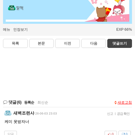
말멕
메뉴
인장보기
EXP 66%
목록
본문
이전
다음
댓글쓰기
댓글
(6)
등록순
|
최신순
새로고침
새벽조련사
26-06-03 23:03
신고
|
공감 확인
케미 못받자너
답글
0
0