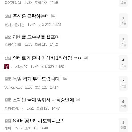
댓글
피온개망겜
Lv.33
조회 138
14:59
주식은 급락하는데
잡담
1
댓글
졌다고울기는
Lv.40
조회 222
14:55
리버풀 고수분들 헬프미
질문
1
댓글
호항이히릴
Lv.13
조회 113
14:52
인테르가 존나 가성비 1티어임 ㄹㅇ
잡담
4
댓글
고고학자07
Lv.40
조회 339
14:50
독일 평가 부탁드립니다!!
질문
2
댓글
Vghvgyvtyvt
Lv.60
조회 127
14:47
스페인 국대 맞춰서 사용중인데
질문
0
댓글
피파4재밌나
Lv.21
조회 125
14:47
Spt 베컴 9카 사도되나요?
잡담
1
댓글
재위
Lv.27
조회 115
14:40