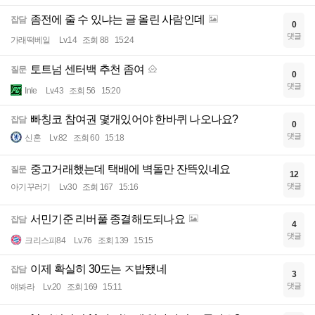
좀전에 줄 수 있냐는 글 올린 사람인데
잡담
0
댓글
가래떡베일
Lv.14
조회 88
15:24
토트넘 센터백 추천 좀여
질문
0
댓글
Inle
Lv.43
조회 56
15:20
빠칭코 참여권 몇개있어야 한바퀴 나오나요?
잡담
0
댓글
신혼
Lv.82
조회 60
15:18
중고거래했는데 택배에 벽돌만 잔뜩있네요
질문
12
댓글
아기꾸러기
Lv.30
조회 167
15:16
서민기준 리버풀 종결해도되나요
잡담
4
댓글
크리스피84
Lv.76
조회 139
15:15
이제 확실히 30도는 ㅈ밥됐네
잡담
3
댓글
얘봐라
Lv.20
조회 169
15:11