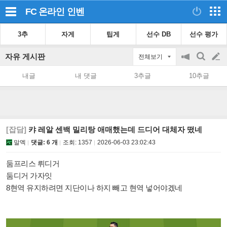
FC 온라인
인벤
3추
자게
팁게
선수 DB
선수 평가
자유 게시판
전체보기
공
검
글
지
색
내글
내 댓글
3추글
10추글
on/off
쓰
기
[잡담]
캬 레알 센백 밀리탕 애매했는데 드디어 대체자 떴네
말멕
댓글: 6 개
조회:
1357
2026-06-03 23:02:43
둠프리스 뤼디거
둠디거 가자잇
8현역 유지하려면 지단이나 하지 빼고 현역 넣어야겠네