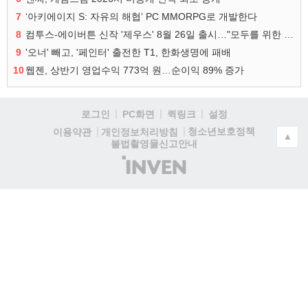
7
‘아키에이지 S: 자유의 해협’ PC MMORPG로 개발한다
8
컴투스-에이버튼 신작 '제우스' 8월 26일 출시…"모두를 위한 경쟁"
9
'오너' 빼고, '페인터' 출전한 T1, 한화생명에 패배
10
웹젠, 상반기 영업수익 773억 원…순이익 89% 증가
로그인
PC화면
퀵링크
설정
청소년보호정책
이용약관
개인정보처리방침
▲
불법촬영물신고안내
(주)
인
벤