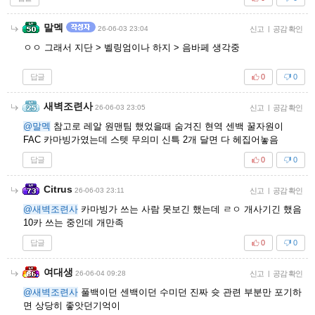
말멕
26-06-03 23:04
신고
|
공감 확인
ㅇㅇ 그래서 지단 > 벨링엄이나 하지 > 음바페 생각중
답글
0
0
새벽조련사
26-06-03 23:05
신고
|
공감 확인
@말멕
참고로 레알 원맨팀 했었을때 숨겨진 현역 센백 꿀자원이
FAC 카마빙가였는데 스텟 무의미 신특 2개 달면 다 헤집어놓음
답글
0
0
Citrus
26-06-03 23:11
신고
|
공감 확인
@새벽조련사
카마빙가 쓰는 사람 못보긴 했는데 ㄹㅇ 개사기긴 했음
10카 쓰는 중인데 개만족
답글
0
0
여대생
26-06-04 09:28
신고
|
공감 확인
@새벽조련사
풀백이던 센백이던 수미던 진짜 슛 관련 부분만 포기하
면 상당히 좋앗던기억이