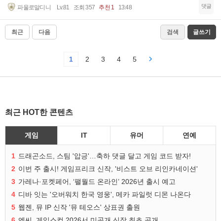
댓글
파울로말디니
Lv.81
조회 357
추천 1
13:48
최근
다음
검색
글쓰기
1
2
3
4
5
최근 HOT한 콘텐츠
게임
IT
유머
연예
1
드래곤소드, 스팀 '압긍'…축하 댓글 달고 게임 코드 받자!
2
이번 주 출시! 게임프리크 신작, '비스트 오브 리인카네이션'
3
가레나·포켓페어, ‘팰월드 온라인’ 2026년 출시 예고
4
디바 잇는 '오버워치 한국 영웅', 메카 파일럿 디몬 나온다
5
웹젠, 뮤 IP 신작 '뮤 테오스' 상표권 출원
6
엔씨, 게임스컴 2026서 미공개 신작 최초 공개