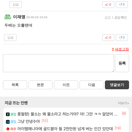
답글
0
0
이쟤명
26-06-03 23:04
신고
|
공감 확인
두배는 오를텐데
답글
0
0
새로고침
등록
목록
본문
이전
다음
댓글보기
지금 뜨는 인벤
더보기+
[8]
풍월량) 물소는 왜 물소라고 하는거야? 아! 그만 ㅋㅋ 알았어 ㅋㅋ
클립
[10]
그냥 안녕수야
클립
[19]
아이템매니아에 골드팔아 월 2천만원 넘게 버는 인간 있던데
와우