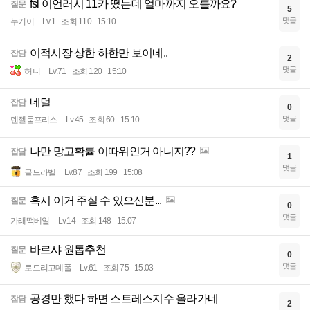
fsl 이언러시 11카 떴는데 얼마까지 오를까요?
질문
5
댓글
누기이
Lv.1
조회 110
15:10
이적시장 상한 하한만 보이네..
잡담
2
댓글
허니
Lv.71
조회 120
15:10
네덜
잡담
0
댓글
덴젤둠프리스
Lv.45
조회 60
15:10
나만 망고확률 이따위인거 아니지??
잡담
1
댓글
골드라벨
Lv.87
조회 199
15:08
혹시 이거 주실 수 있으신분...
질문
0
댓글
가래떡베일
Lv.14
조회 148
15:07
바르샤 원톱추천
질문
0
댓글
로드리고데폴
Lv.61
조회 75
15:03
공경만 했다 하면 스트레스지수 올라가네
잡담
2