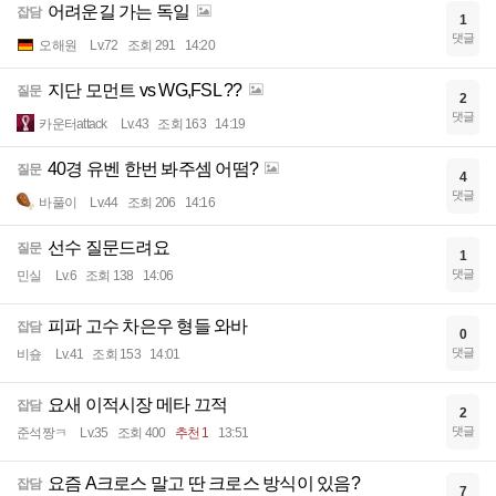
어려운길 가는 독일
잡담
1
댓글
오해원
Lv.72
조회 291
14:20
지단 모먼트 vs WG,FSL ??
질문
2
댓글
카운터attack
Lv.43
조회 163
14:19
40경 유벤 한번 봐주셈 어떰?
질문
4
댓글
바풀이
Lv.44
조회 206
14:16
선수 질문드려요
질문
1
댓글
민실
Lv.6
조회 138
14:06
피파 고수 차은우 형들 와바
잡담
0
댓글
비숖
Lv.41
조회 153
14:01
요새 이적시장 메타 끄적
잡담
2
댓글
준석짱ㅋ
Lv.35
조회 400
추천 1
13:51
요즘 A크로스 말고 딴 크로스 방식이 있음?
잡담
7