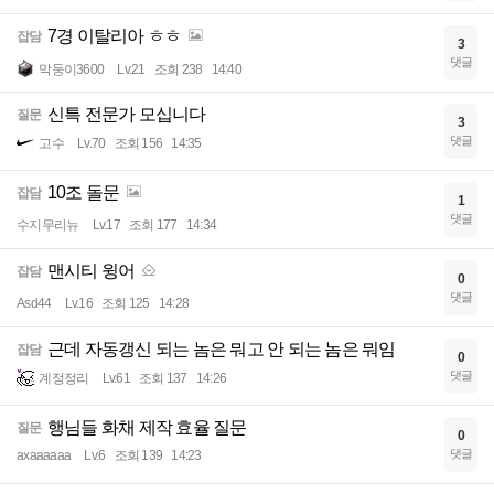
7경 이탈리아 ㅎㅎ
잡담
3
댓글
막둥이3600
Lv.21
조회 238
14:40
신특 전문가 모십니다
질문
3
댓글
고수
Lv.70
조회 156
14:35
10조 돌문
잡담
1
댓글
수지무리뉴
Lv.17
조회 177
14:34
맨시티 윙어
잡담
0
댓글
Asd44
Lv.16
조회 125
14:28
근데 자동갱신 되는 놈은 뭐고 안 되는 놈은 뭐임
잡담
0
댓글
계정정리
Lv.61
조회 137
14:26
행님들 화채 제작 효율 질문
질문
0
댓글
axaaaaaa
Lv.6
조회 139
14:23