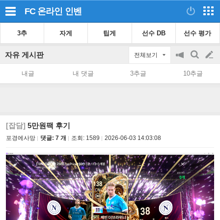
FC 온라인
인벤
3추
자게
팁게
선수 DB
선수 평가
자유 게시판
전체보기
공
검
글
지
색
내글
내 댓글
3추글
10추글
on/off
쓰
기
[잡담]
5만원팩 후기
포경에사망
댓글: 7 개
조회:
1589
2026-06-03 14:03:08