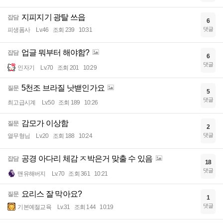
지피지기 광탈 쓰읍
잡담
6
댓글
피생폼사
Lv.46
조회 239
10:31
업글 뭐부터 해야함?
잡담
6
댓글
인자기
Lv.70
조회 201
10:29
5천조 브라질 낫밷인가요
질문
5
댓글
최고급시계
Lv.50
조회 189
10:26
감모가 이상함
질문
2
댓글
열무형님
Lv.20
조회 188
10:24
공경 아다리 체감 ㅈ박은거 맞출 수 있음
잡담
18
댓글
맨유해버지
Lv.70
조회 361
10:21
요리스 잘 막아요?
질문
1
댓글
기본예절교육
Lv.31
조회 144
10:19