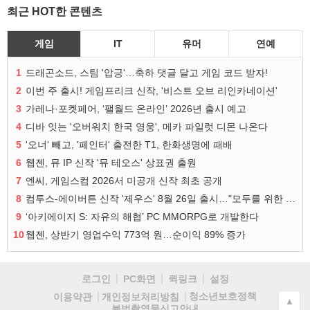
최근 HOT한 콘텐츠
게임
IT
유머
연예
1
드래곤소드, 스팀 '압긍'…축하 댓글 달고 게임 코드 받자!
2
이번 주 출시! 게임프리크 신작, '비스트 오브 리인카네이션'
3
가레나·포켓페어, ‘팰월드 온라인’ 2026년 출시 예고
4
디바 잇는 '오버워치 한국 영웅', 메카 파일럿 디몬 나온다
5
'오너' 빼고, '페인터' 출전한 T1, 한화생명에 패배
6
웹젠, 뮤 IP 신작 '뮤 테오스' 상표권 출원
7
엔씨, 게임스컴 2026서 미공개 신작 최초 공개
8
컴투스-에이버튼 신작 '제우스' 8월 26일 출시…"모두를 위한 경쟁"
9
‘아키에이지 S: 자유의 해협’ PC MMORPG로 개발한다
10
웹젠, 상반기 영업수익 773억 원…순이익 89% 증가
로그인
PC화면
퀵링크
설정
청소년보호정책
이용약관
개인정보처리방침
▲
불법촬영물신고안내