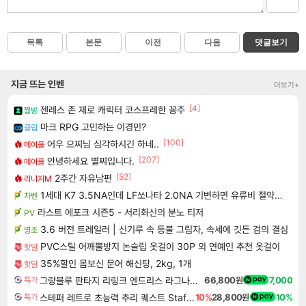
목록
본문
이전
다음
댓글보기
지금 뜨는 인벤
더보기+
[4]
젠레스 존 제로 캐릭터 코스프레한 꽁주
짤방
마크 RPG 고민하는 이경민?
클립
[100]
어우 으찌님 심각하시긴 하네..
메이플
[207]
안녕하세요 별찌입니다.
메이플
[52]
2주간 자유남편
리니지M
1세대 K7 3.5NA인데 LF쏘나타 2.0NA 기변하면 유류비 절약이 얼마나 될까요..?
차벤
라스트 에포크 시즌5 - 서리화신의 분노 티저
PV
3.6 버전 트레일러 | 신기루 속 등불 그림자, 속세에 깃든 검의 결심
명조
PVC스틸 어깨뿔방지 논슬립 옷걸이 30P 외 연예인 추천 옷걸이
핫딜
35%할인 몸보신 문어 해신탕, 2kg, 1개
핫딜
그랑블루 판타지 리링크 엔드리스 라그나로크 Granblue Fantasy Relink Endless Ragnarok
66,800원
7,000
특가
스테퍼 레트로 초능력 추리 퀘스트 Staffer Retro A Supernatural Mystery Quest
10%
28,800원
10%
특가