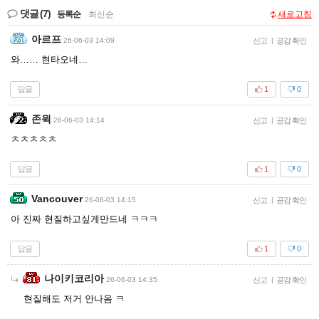
댓글
(7)
등록순
|
최신순
새로고침
아르프
26-06-03 14:09
신고
|
공감 확인
와…… 현타오네…
답글
1
0
존윅
26-06-03 14:14
신고
|
공감 확인
ㅊㅊㅊㅊㅊ
답글
1
0
Vancouver
26-06-03 14:15
신고
|
공감 확인
아 진짜 현질하고싶게만드네 ㅋㅋㅋ
답글
1
0
나이키코리아
26-06-03 14:35
신고
|
공감 확인
현질해도 저거 안나옴 ㅋ