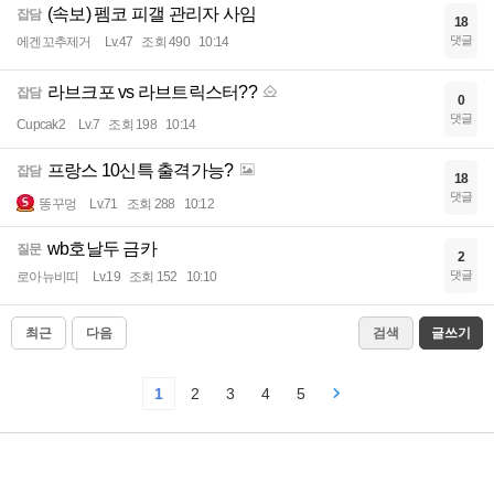
(속보) 펨코 피갤 관리자 사임
잡담
18
댓글
에겐꼬추제거
Lv.47
조회 490
10:14
라브크포 vs 라브트릭스터??
잡담
0
댓글
Cupcak2
Lv.7
조회 198
10:14
프랑스 10신특 출격가능?
잡담
18
댓글
똥꾸멍
Lv.71
조회 288
10:12
wb호날두 금카
질문
2
댓글
로아뉴비띠
Lv.19
조회 152
10:10
최근
다음
검색
글쓰기
1
2
3
4
5