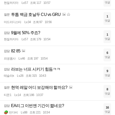
댓글
현질하지마
Lv.57
조회 117
10:57
투톱 백금 호날두 CU vs GRU
질문
1
댓글
마드리디스타
Lv.34
조회 97
10:56
9월에 50% 주죠?
잡담
1
댓글
현질하지마
Lv.57
조회 179
10:54
82 85
잡담
6
댓글
피생폼사
Lv.46
조회 197
10:54
라브는 너프 시키기 힘듬ㅋㅋ
잡담
9
댓글
테슬라x
Lv.26
조회 315
10:43
현역 레알 어디 보강해야 할까요?
질문
8
댓글
티몬1
Lv.14
조회 186
10:37
EA리그 이번엔 기간이 짧네요?
잡담
16
댓글
반다비
Lv.88
조회 221
10:34