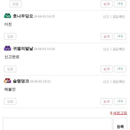
답글
0
0
호나우딩요
26-06-03 14:25
신고
|
공감 확인
미친
답글
0
0
귀멸의발날
26-06-03 14:30
신고
|
공감 확인
신고완료
답글
0
0
슬램덩크
26-06-03 19:21
신고
|
공감 확인
해볼낀
답글
0
0
새로고침
등록