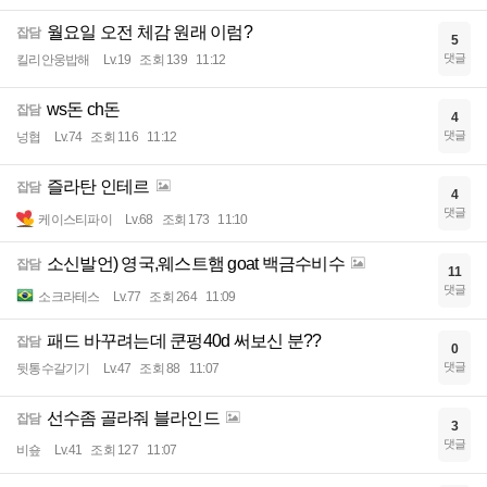
월요일 오전 체감 원래 이럼?
잡담
5
댓글
킬리안웅밥해
Lv.19
조회 139
11:12
ws돈 ch돈
잡담
4
댓글
넝협
Lv.74
조회 116
11:12
즐라탄 인테르
잡담
4
댓글
케이스티파이
Lv.68
조회 173
11:10
소신발언) 영국,웨스트햄 goat 백금수비수
잡담
11
댓글
소크라테스
Lv.77
조회 264
11:09
패드 바꾸려는데 쿤펑40d 써보신 분??
잡담
0
댓글
뒷통수갈기기
Lv.47
조회 88
11:07
선수좀 골라줘 블라인드
잡담
3
댓글
비숖
Lv.41
조회 127
11:07