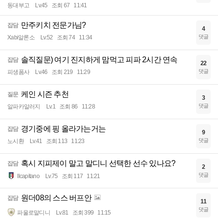
동대부고
Lv.45
조회 67
11:41
만주키치 전문가님?
잡담
4
댓글
Xabi알론소
Lv.52
조회 74
11:34
솔직질문) 여기 진지하게 맘먹고 피파 2시간 연속
잡담
22
댓글
피생폼사
Lv.46
조회 219
11:29
케인 시즌 추천
질문
3
댓글
알파카알러지
Lv.1
조회 86
11:28
경기중에 핑 올라가는거는
잡담
9
댓글
노시환
Lv.41
조회 113
11:23
혹시 지피제이 말고 말디니 선택한 선수 있나요?
잡담
2
댓글
Ilcapitano
Lv.75
조회 117
11:21
원더08의 스스 버프안
잡담
11
댓글
파울로말디니
Lv.81
조회 399
11:15