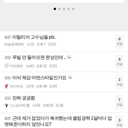
이탈리아 고수님들 plz..
질문
0
댓글
허송송계란탁
Lv.31
조회 7
11:52
푸빌 만 들어오면 완성인데 ..
잡담
0
댓글
더리흐트
Lv.43
조회 23
11:51
이삭 체감 어떤스타일인가요
잡담
2
댓글
반다이크
Lv.78
조회 48
11:45
진짜 궁금함
잡담
7
댓글
신나는여드름
Lv.33
조회 60
11:45
근데 제가 접었다가 복귀했는데 클럽경력 1달마다 업
질문
3
뎃해준다하지 않앗나요?
댓글