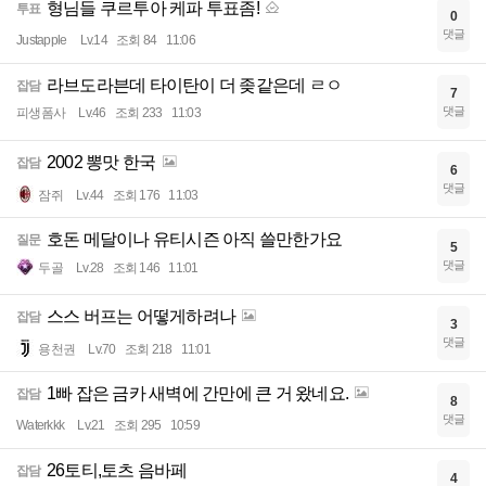
형님들 쿠르투아 케파 투표좀!
투표
0
댓글
Justapple
Lv.14
조회 84
11:06
라브도라븐데 타이탄이 더 좆같은데 ㄹㅇ
잡담
7
댓글
피생폼사
Lv.46
조회 233
11:03
2002 뽕맛 한국
잡담
6
댓글
잠쥐
Lv.44
조회 176
11:03
호돈 메달이나 유티시즌 아직 쓸만한가요
질문
5
댓글
두골
Lv.28
조회 146
11:01
스스 버프는 어떻게하려나
잡담
3
댓글
용천권
Lv.70
조회 218
11:01
1빠 잡은 금카 새벽에 간만에 큰 거 왔네요.
잡담
8
댓글
Waterkkk
Lv.21
조회 295
10:59
26토티,토츠 음바페
잡담
4