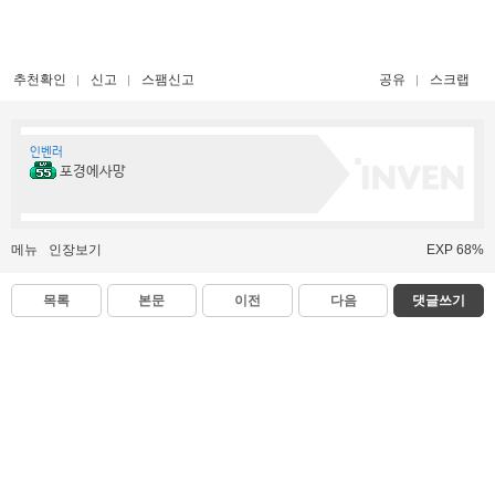
추천확인
신고
스팸신고
공유
스크랩
인벤러
포경에사망
메뉴
인장보기
EXP 68%
목록
본문
이전
다음
댓글쓰기