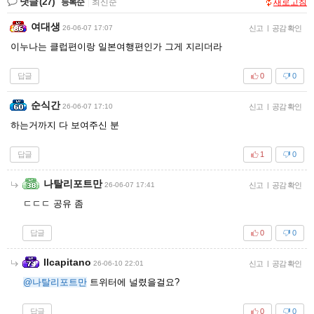
댓글
(27)
등록순
|
최신순
새로고침
여대생
26-06-07 17:07
신고
|
공감 확인
이누나는 클럽편이랑 일본여행편인가 그게 지리더라
답글
0
0
순식간
26-06-07 17:10
신고
|
공감 확인
하는거까지 다 보여주신 분
답글
1
0
나탈리포트만
26-06-07 17:41
신고
|
공감 확인
ㄷㄷㄷ 공유 좀
답글
0
0
Ilcapitano
26-06-10 22:01
신고
|
공감 확인
@나탈리포트만
트위터에 널렸을걸요?
답글
0
0