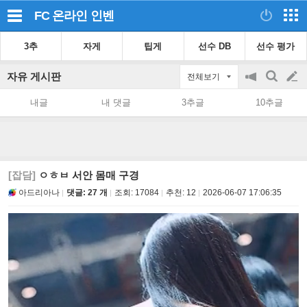
FC 온라인
인벤
3추
자게
팁게
선수 DB
선수 평가
자유 게시판
전체보기
공
검
글
지
색
내글
내 댓글
3추글
10추글
on/off
쓰
기
[잡담]
ㅇㅎㅂ 서안 몸매 구경
아드리아나
댓글: 27 개
조회:
17084
추천:
12
2026-06-07 17:06:35