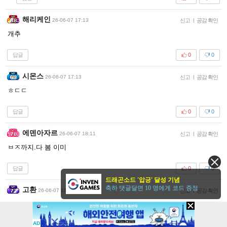
해리케인
26-06-07 17:13
신고
|
공감 확인
개추
답글
0
0
시몬스
26-06-07 17:13
신고
|
공감 확인
ㅎㄷㄷ
답글
0
0
에덴아자르
26-06-07 18:11
신고
|
공감 확인
ㅂㅈ까지.다 봄 이미
답글
0
0
드래곤소드 '압긍' 달성 기념
축하 댓글달면 10 명에게 코드 증정
고환
26-06-07 18:43
신고
|
공감 확인
ㄷㄷ
AD
답글
0
0