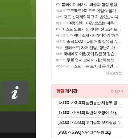
툼레이더 레가시 퍼즐과 함정 영상
PV
프로젝트 RX 도쿄 게임쇼 참가 결정
섭컬겜
저도 신차계약하고 차 받았습니다
차벤
4컷 만화 | 야간 보초는 너무 힘들어
아주프로
비스트 오브 리인카네이션 오픈 트레일러
PV
캐릭터 소개 - 카가미하라 하루
아스오라
중국 CXMT, D램 매출 점유율 7%…글로벌 4위로 부상
해외겜
[일러스트] 자매 앨범 | 장난기 가득한 오후의 공원 (리메이크판)
명조
국내에도 이쁜곳이 많은것 같습니다
여행
쿠를 먼저 보내서 기습하는 법
비스트
테스트 때는 로비에 온라인 기능이 있는데
리밋제로
새로고침
핫딜
게시판
더보기+
[45,000 -> 31,400] 삼원농산 새청무 쌀 상등급 10kg
[17,900 -> 10,600] 맥반석 오징어 200g
[32,500 -> 25,900] 고기듬뿍 꼬꼬랑땡 700g x 3개
[9,900 -> 5,990] 양념고추무침 1kg