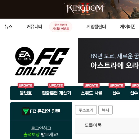
로스트아크
뉴스
커뮤니티
게임캘린더
게이머존
기대평 이벤트
등번호
집중훈련 계산기
스쿼드 시뮬
선수
선수
주소보기
복사
FC 온라인 인벤
도톨이묵
로그인하고
출석보상
받으세요!