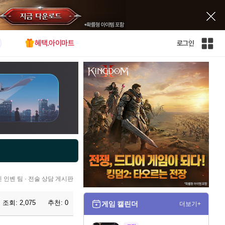
혜택.아이마트
로그인
인
벤
전
체
사
이
트
맵
인 인벤 팀 · 전술 상담 게시판
조회:
2,075
추천:
0
게임 캘린더
더보기+