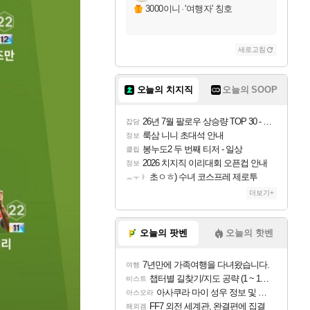
3000이니
·
'여행자' 칭호
새로고침
오늘의 치지직
오늘의 SOOP
26년 7월 팔로우 상승량 TOP 30 - 월간 치지직
잡담
룩삼 니니 초대석 안내
정보
봉누도2 두 번째 티저 - 일상
클립
2026 치지직 이리대회 오픈컵 안내
정보
초ㅇㅎ) 수녀 코스프레 제로투
ㅗㅜㅑ
더보기+
오늘의 팟벤
오늘의 핫벤
7년만에 가족여행을 다녀왔습니다.
여행
챕터별 길찾기/지도 공략 (1 ~ 12장)
비스트
아사쿠라 마이 성우 정보 및 주요 필모
아스오라
FF7 외전 세계관, 완결편에 집결
해외겜