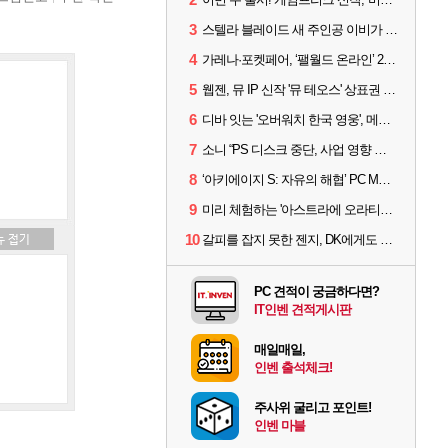
3
스텔라 블레이드 새 주인공 이비가 부릅니다, 'Wanna be in LOVE' 뮤비 공개
4
가레나·포켓페어, ‘팰월드 온라인’ 2026년 출시 예고
5
웹젠, 뮤 IP 신작 '뮤 테오스' 상표권 출원
6
디바 잇는 '오버워치 한국 영웅', 메카 파일럿 디몬 나온다
7
소니 “PS 디스크 중단, 사업 영향 없다”
8
‘아키에이지 S: 자유의 해협’ PC MMORPG로 개발한다
9
미리 체험하는 '아스트라에 오라티오'...NC, 8/19부터 CBT 참가자 모집
10
갈피를 잡지 못한 젠지, DK에게도 0:2 패배
PC 견적이 궁금하다면?
IT인벤 견적게시판
매일매일,
인벤 출석체크!
주사위 굴리고 포인트!
인벤 마블