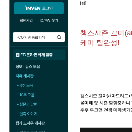
[팀]
로그인
회원가입
ID/PW 찾기
챔스시즌 꼬마(a
케미 팀완성!
FC 온라인 화제 집중
정보 · 뉴스 모음
자유 게시판
└
3추 모음
└
10추 모음
챔스시즌 꼬마(at마드리드)
올미페 및 시즌 깔맞춤하니
└
질문과 답변
추후 루크먼 24챔 미페생기
└
실축 이야기
팁과 노하우 게시판