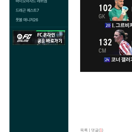
바이오하자드 레퀴엠
드래곤 퀘스트7
풋볼 매니저26
목록
|
댓글(
1
)