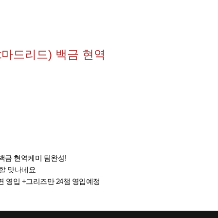
t마드리드) 백금 현역
 백금 현역케미 팀완성!
 할 맛나네요
면 영입 +그리즈만 24챔 영입예정