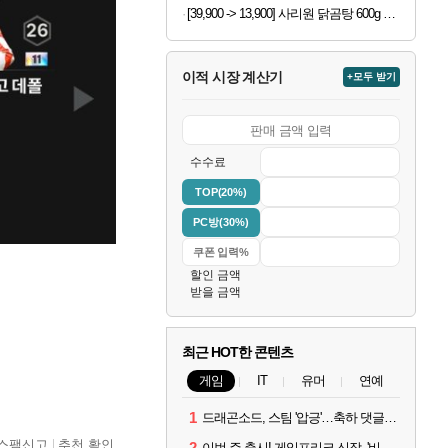
[39,900 -> 13,900] 사리원 닭곰탕 600g x 4팩
이적 시장 계산기
+모두 받기
수수료
TOP(20%)
PC방(30%)
할인 금액
받을 금액
최근 HOT한 콘텐츠
게임
IT
유머
연예
1
드래곤소드, 스팀 '압긍'…축하 댓글 달고 게임 코드 받자!
스팸신고
추천 확인
2
이번 주 출시! 게임프리크 신작, '비스트 오브 리인카네이션'