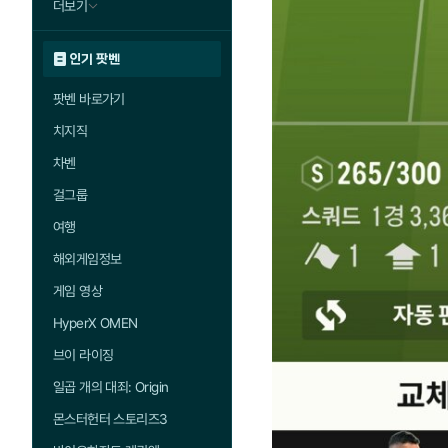
더보기
인기 팟벤
팟벤 바로가기
치지직
차벤
걸그룹
여행
해외게임정보
게임 영상
HyperX OMEN
브이 라이징
일곱 개의 대죄: Origin
몬스터헌터 스토리즈3