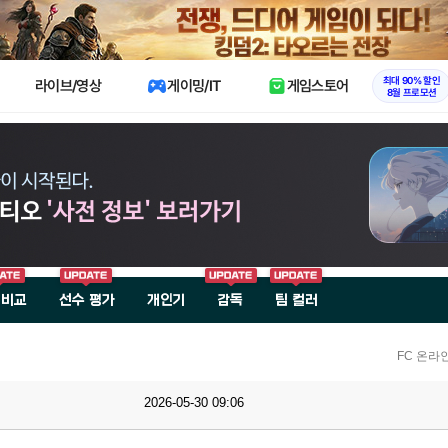
X
최대 90% 할인
라이브/영상
게이밍/IT
게임스토어
8월 프로모션
 비교
선수 평가
개인기
감독
팀 컬러
FC 온라
2026-05-30 09:06