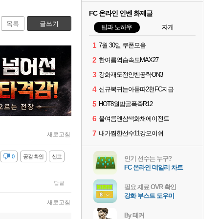
FC 온라인 인벤 화제글
목록
글쓰기
팁과 노하우
자게
1
7월 30일 쿠폰모음
2
한여름역습속도MAX27
3
강화재도전인벤공략ON3
4
신규복귀는아묻따2천FC지급
5
HOT8월밤골폭죽R12
6
올여름엔삼색화채에이전트
7
내가찜한선수11강오이쉬
새로고침
감
0
공감 확인
신고
인기 선수는 누구?
FC 온라인 데일리 차트
답글
필요 재료 OVR 확인
강화 부스트 도우미
새로고침
By 테커