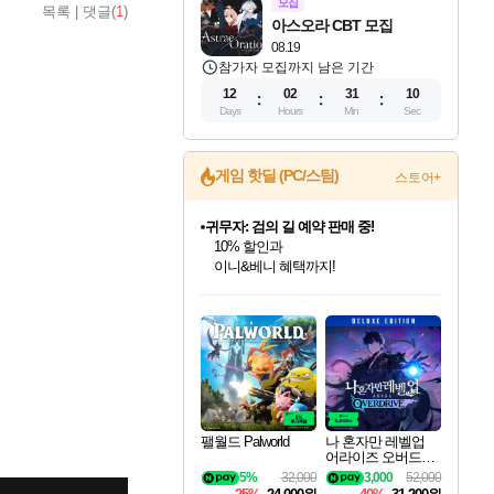
모집
목록
|
댓글(
1
)
아스오라 CBT 모집
08.19
참가자 모집까지 남은 기간
12
02
31
09
Days
Hours
Min
Sec
게임 핫딜 (PC/스팀)
스토어+
귀무자: 검의 길 예약 판매 중!
10% 할인과
이니&베니 혜택까지!
인벤게임즈 8월 특별 할인!
드래곤소드: 어웨이크닝 입점!
문명 7 특별 할인!
비스트 오브 리인카네이션 정식 출시!
커세어 코브 출시 기념 할인!
더 렐릭 퍼스트 가디언 정식 출시
베데스다 40주년 기념 할인 중!
마블 투혼 파이팅 소울즈 예약 판매 중!
캡콤 프렌차이즈 할인 진행 중!
캡콤 일부 상품 상시 할인
스타워즈 은하계 레이서
로블록스 기프트 카드 공식 입점
인기 퍼블리셔 모음!
스팀으로 만나는 드래곤소드!
조선&고려 DLC 출시 예정
게임프릭 신작 IP
해적'섬'을 발전시키자!
설화x하드코어 액션!
베데스다의 명작들을
마블 히어로 총 출동&화려한 격투!
몬헌, 바하 등 인기 IP를
몬헌 와일즈 & 드래곤즈 도그마2
인벤게임즈에서 10% 추가 적립
Robux를 가장 안전하고
최대 90% 할인가를 만나보세요!
네이버혜택과 함께 만나보세요!
50%할인&추가 적립까지!
네이버 혜택가와 함께 예약하세요!
할인&네이버혜택으로 만나보세요!
네이버페이 혜택과 만나보세요!
40주년 프로모션으로 만나보세요!
네이버 포인트 혜택까지!
할인가에 만나보세요!
일부 에디션 상시 할인!
혜택으로 예약 판매 중
편안하게 충전하세요
팰월드 Palworld
나 혼자만 레벨업
어라이즈 오버드라
이브 디럭스 에디션
5%
32,000
3,000
52,000
Solo Leveling Arise