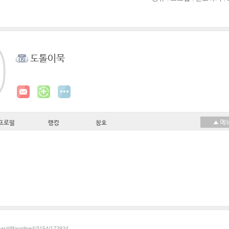
도톨이묵
프로필
랭킹
칭호
oard/fifaonline4/3154/172924