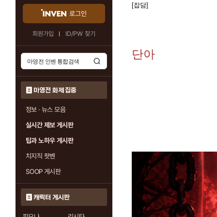
[잡담]
로그인
회원가입
ID/PW 찾기
단아
마영전 화제 집중
정보 · 뉴스 모음
실시간 제보 게시판
팁과 노하우 게시판
치지직 팟벤
SOOP 게시판
캐릭터 게시판
피오나
리시타