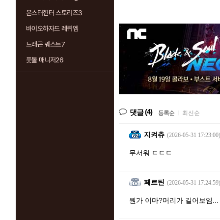
몬스터헌터 스토리즈3
바이오하자드 레퀴엠
드래곤 퀘스트7
풋볼 매니저26
(4)
댓글
등록순
|
최신순
지켜츄
(2026-05-31 17:23:00
무서워 ㄷㄷㄷ
페르틴
(2026-05-31 17:24:59
뭔가 이마?머리가 길어보임...