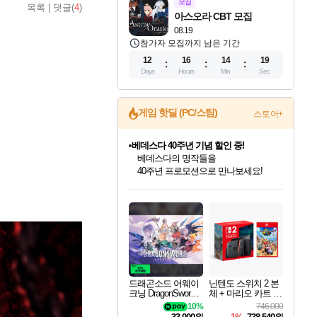
모집
목록
|
댓글(
4
)
아스오라 CBT 모집
08.19
참가자 모집까지 남은 기간
12
16
14
17
Days
Hours
Min
Sec
게임 핫딜 (PC/스팀)
스토어+
베데스다 40주년 기념 할인 중!
베데스다의 명작들을
40주년 프로모션으로 만나보세요!
인벤게임즈 8월 특별 할인!
드래곤소드: 어웨이크닝 입점!
문명 7 특별 할인!
귀무자: 검의 길 예약 판매 중!
비스트 오브 리인카네이션 정식 출시!
커세어 코브 출시 기념 할인!
더 렐릭 퍼스트 가디언 정식 출시
마블 투혼 파이팅 소울즈 예약 판매 중!
캡콤 프렌차이즈 할인 진행 중!
캡콤 일부 상품 상시 할인
스타워즈 은하계 레이서
로블록스 기프트 카드 공식 입점
인기 퍼블리셔 모음!
스팀으로 만나는 드래곤소드!
조선&고려 DLC 출시 예정
10% 할인과
게임프릭 신작 IP
해적'섬'을 발전시키자!
설화x하드코어 액션!
마블 히어로 총 출동&화려한 격투!
몬헌, 바하 등 인기 IP를
몬헌 와일즈 & 드래곤즈 도그마2
인벤게임즈에서 10% 추가 적립
Robux를 가장 안전하고
최대 90% 할인가를 만나보세요!
네이버혜택과 함께 만나보세요!
50%할인&추가 적립까지!
이니&베니 혜택까지!
네이버 혜택가와 함께 예약하세요!
할인&네이버혜택으로 만나보세요!
네이버페이 혜택과 만나보세요!
네이버 포인트 혜택까지!
할인가에 만나보세요!
일부 에디션 상시 할인!
혜택으로 예약 판매 중
편안하게 충전하세요
드래곤소드 어웨이
닌텐도 스위치 2 본
크닝 DragonSword A
체 + 마리오 카트 월
wakening
드
10%
746,000