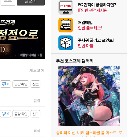
목록
글쓰기
PC 견적이 궁금하다면?
IT인벤 견적게시판
매일매일,
인벤 출석체크!
주사위 굴리고 포인트!
인벤 마블
추천 코스프레 갤러리
새로고침
감
0
공감 확인
신고
답글
감
0
공감 확인
신고
답글
승리의 여신: 니케 팀스파클-륨 마스트: 로