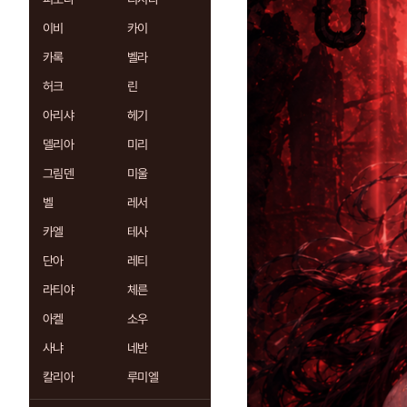
이비
카이
카록
벨라
허크
린
아리샤
헤기
델리아
미리
그림덴
미울
벨
레서
카엘
테사
단아
레티
라티야
체른
아켈
소우
사냐
네반
칼리아
루미엘