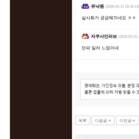
유낙원
(2026-05-31 18:34:14
실사화가 궁금해지네요 ㅎㅎ
자쿠샤인러브
(2026-05-31 
던파 일러 느낌이네
목록
다음글
이전글