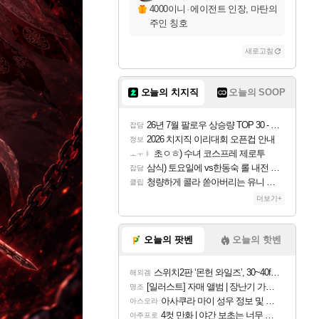
4000이니
·
에이전트 인장, 마탄의
주인 칭호
새로고침
오늘의 치지직
오늘의 SOOP
26년 7월 팔로우 상승량 TOP 30 - 월간 치지직
잡담
2026 치지직 이리대회 오픈컵 안내
정보
초ㅇㅎ) 수녀 코스프레 제로투
ㅗㅜㅑ
삼식) 토요일에 vs한동숙 롤 내전 예정
잡담
청량하게 콜라 쏟아버리는 유니 ㅋㅋㅋ
클립
더보기+
오늘의 팟벤
오늘의 핫벤
스위치2판 ‘몬헌 와일즈’, 30~40fps 목표 추정
해외겜
[일러스트] 자매 앨범 | 장난기 가득한 오후의 공원 (리메이크판)
명조
아사쿠라 마이 성우 정보 및 주요 필모
아스오라
4컷 만화 | 야간 보초는 너무 힘들어
아주프로