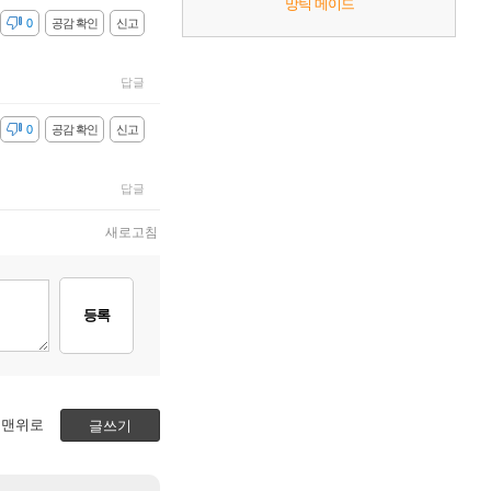
망틱 메이드
감
0
공감 확인
신고
답글
감
0
공감 확인
신고
답글
새로고침
등록
맨위로
글쓰기