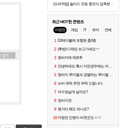
[슈퍼적립] 솔리드 전동 충전식 압축분무기 세차폼건 자동 농약 무선 충전 2L SOL-EP15
최근 HOT한 콘텐츠
마영전
게임
IT
유머
연예
1
DJ테이블에 포함된 춤3종
2
(후방) 디제잉 보고가세요~~
3
청바지에 제로투
4
안녕하세요 혹시 이런경우에는 어떻게 해야될까요?
5
청바지 루미엘과 경멸하는 루미엘 보고 가세요!
6
뉴비 캐릭 추천 부탁 드립니다.
7
자수정날개 살까요?
8
장비이전
9
원거리 해도 되나요?
10
마영전 인벤이 바꼇군요 ㄷㄷ