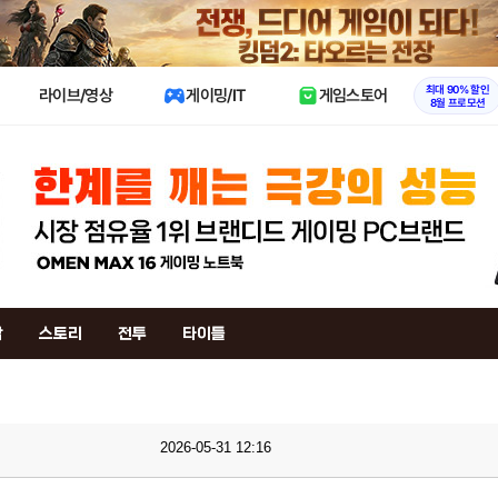
X
최대 90% 할인
라이브/영상
게이밍/IT
게임스토어
8월 프로모션
작
스토리
전투
타이틀
2026-05-31 12:16