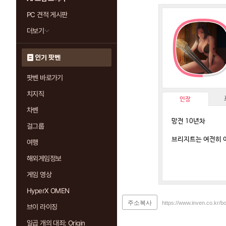
PC 견적 게시판
더보기
인기 팟벤
팟벤 바로가기
치지직
인장
차벤
망전 10년차
걸그룹
브리지트는 여전히 이
여행
해외게임정보
게임 영상
HyperX OMEN
주소복사
https://www.inven.co.kr/
브이 라이징
일곱 개의 대죄: Origin