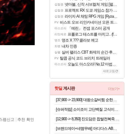
넷마블, 신작 서브컬쳐 게임 [펄 인 블루] 티저 사이트 오픈
섭컬겜
프로젝트 RX 도쿄 게임쇼 참가 결정
섭컬겜
라이자 AI 채팅 RPG 게임 [RyzaChat: AI] 공개
섭컬겜
비스트 오브 리인카네이션 오픈 트레일러
PV
「에린」 컨셉 포스터 공개
아스오라
프롤로그 테스트를 마치고.. (feat. 리아)
리밋제로
명조 X ??? 콜라보 예고
명조
내차 인증
차벤
실버 팰리스 CBT 화제의 순간·후기 모음
실팰
탈콥 공식 코드 브리치 트레일러
PV
오늘도 아스오라! No.12 마법사 클랜: 신주쿠구
아스오라
새로고침
핫딜
게시판
더보기+
[37,900 -> 23,900] 대왕소갈비찜 순한맛 1.2kg
[슈퍼적립] 소이조이 고단백질 고식이섬유 글루텐프리 8종 버라이어티팩, 16개입, 1개 [원산지:일본]
[12,900 -> 8,350] 진도담은 찹쌀전복죽 밀키트 120g
스팸신고
추천 확인
[브랜드데이+네맴무배] 아디다스 AB슬라이드 코어 복근 운동 기구 뱃살 롤아웃 허리 전신 홈트 슬라이더 퍼펙트