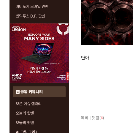
마비노기 모바일 인벤
빈딕투스 D.F. 팟벤
단아
공통 커뮤니티
오픈 이슈 갤러리
오늘의 핫벤
목록
|
댓글(
4
)
오늘의 팟벤
AI 그림 그리기