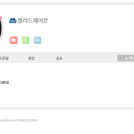
블러드레이븐
프로필
랭킹
칭호
쁘네...
board/heroes/2046/1319664