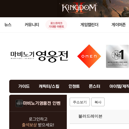
로스트아크
뉴스
커뮤니티
게임캘린더
게이머존
기대평 이벤트
가이드
캐릭터/스킬
인챈트
몬스터
아이템/제
주소보기
복사
마비노기영웅전 인벤
블러드레이븐
로그인하고
출석보상
받으세요!