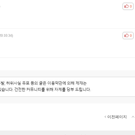
)
공감
비공
0
20:10:34)
공감
비공
0
이전페이지