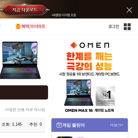
혜택.아이마트
로그인
인
벤
전
체
사
이
트
맵
마영전 인벤 자유 게시판
조회:
1,145
추천:
0
게임 캘린더
더보기+