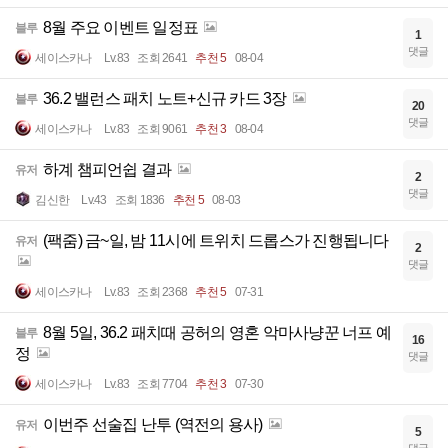
8월 주요 이벤트 일정표
블루
1
댓글
세이스카나
Lv.83
조회 2641
추천 5
08-04
36.2 밸런스 패치 노트+신규 카드 3장
블루
20
댓글
세이스카나
Lv.83
조회 9061
추천 3
08-04
하계 챔피언쉽 결과
유저
2
댓글
김신한
Lv.43
조회 1836
추천 5
08-03
(팩줌) 금~일, 밤 11시에 트위치 드롭스가 진행됩니다
유저
2
댓글
세이스카나
Lv.83
조회 2368
추천 5
07-31
8월 5일, 36.2 패치때 공허의 영혼 악마사냥꾼 너프 예
블루
16
정
댓글
세이스카나
Lv.83
조회 7704
추천 3
07-30
이번주 선술집 난투 (역전의 용사)
유저
5
댓글