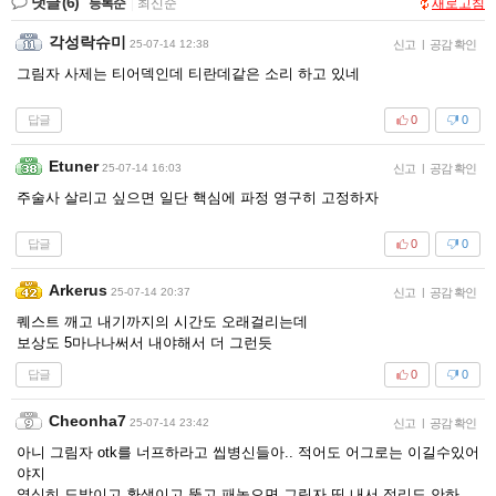
댓글
(6)
등록순
|
최신순
새로고침
각성락슈미
25-07-14 12:38
신고
|
공감 확인
그림자 사제는 티어덱인데 티란데같은 소리 하고 있네
답글
0
0
Etuner
25-07-14 16:03
신고
|
공감 확인
주술사 살리고 싶으면 일단 핵심에 파정 영구히 고정하자
답글
0
0
Arkerus
25-07-14 20:37
신고
|
공감 확인
퀘스트 깨고 내기까지의 시간도 오래걸리는데
보상도 5마나나써서 내야해서 더 그런듯
답글
0
0
Cheonha7
25-07-14 23:42
신고
|
공감 확인
아니 그림자 otk를 너프하라고 씹병신들아.. 적어도 어그로는 이길수있어
야지
열심히 도발이고 환생이고 뚫고 패놓으면 그림자 띡 내서 정리도 안하