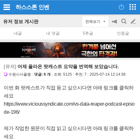
하스스톤
인벤
유저 정보 게시판
전체보기
공
검
글
지
색
내글
내 댓글
5추글
인증글
on/off
쓰
기
[유저]
어제 올라온 팟캐스트 요약을 번역해 보았습니다.
수원시사울팽
댓글: 6 개
조회:
5125
추천:
7
2025-07-14 12:14:36
이번 화 팟캐스트가 직접 듣고 싶으시다면 아래 링크를 클릭하
세요
https://www.vicioussyndicate.com/vs-data-reaper-podcast-episo
de-196/
제가 작업한 원문이 직접 읽고 싶으시다면 아래 링크를 클릭하
세요