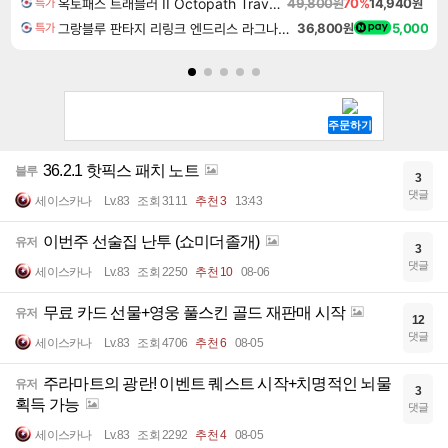
옥토패스 트래블러 II Octopath Traveler II
49,800원
70%
14,940원
특가
그랑블루 판타지 리링크 엔드리스 라그나로크 업그레이드 킷 Granblue Fantasy Relink Endless Ragnarok Upgrade Kit DLC
36,800원
5,000
특가
36.2.1 핫픽스 패치 노트
블루
3
댓글
세이스카나
Lv.83
조회 3111
추천 3
13:43
이번주 선술집 난투 (쇼미더졸개)
유저
3
댓글
세이스카나
Lv.83
조회 2250
추천 10
08-06
무료 카드 선물+영웅 풀스킨 골드 재판매 시작
유저
12
댓글
세이스카나
Lv.83
조회 4706
추천 6
08-05
주라마트의 광란! 이벤트 퀘스트 시작+치명적인 뇌물
유저
3
획득 가능
댓글
세이스카나
Lv.83
조회 2292
추천 4
08-05