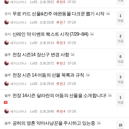
세이스카나
Lv.83
조회 3922
추천 6
07-30
무료 카드 선물&칸주 애완동물 다크문 뽑기 시작
유저
1
댓글
세이스카나
Lv.83
조회 3105
추천 7
07-29
산레인 약 이벤트 퀘스트 시작 (7/29~8/4)
유저
2
댓글
세이스카나
Lv.83
조회 2414
추천 3
07-29
전장 시즌14 장신구 변경 사항
블루
0
댓글
세이스카나
Lv.83
조회 2072
추천 2
07-28
전장 시즌 14 어둠의 선물 목록과 규칙
블루
3
댓글
세이스카나
Lv.83
조회 2916
추천 2
07-28
전장 14시즌 달라란의 어둠의 선물을 소개합니다!
블루
1
댓글
세이스카나
Lv.83
조회 2846
추천 4
07-28
공허의 영혼 악마사냥꾼을 주시하고 있는중
블루
15