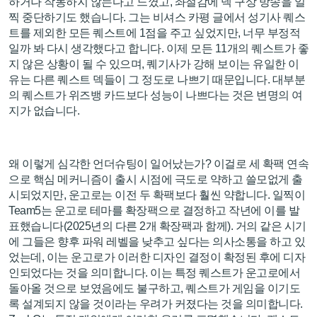
하거나 작동하지 않는다고 느꼈고, 좌절감에 덱 구상 방송을 일
찍 중단하기도 했습니다. 그는 비셔스 카평 글에서 성기사 퀘스
트를 제외한 모든 퀘스트에 1점을 주고 싶었지만, 너무 부정적
일까 봐 다시 생각했다고 합니다. 이제 모든 11개의 퀘스트가 좋
지 않은 상황이 될 수 있으며, 퀘기사가 강해 보이는 유일한 이
유는 다른 퀘스트 덱들이 그 정도로 나쁘기 때문입니다. 대부분
의 퀘스트가 위즈뱅 카드보다 성능이 나쁘다는 것은 변명의 여
지가 없습니다.
왜 이렇게 심각한 언더슈팅이 일어났는가? 이걸로 세 확팩 연속
으로 핵심 메커니즘이 출시 시점에 극도로 약하고 쓸모없게 출
시되었지만, 운고로는 이전 두 확팩보다 훨씬 약합니다. 일찍이
Team5는 운고로 테마를 확장팩으로 결정하고 작년에 이를 발
표했습니다(2025년의 다른 2개 확장팩과 함께). 거의 같은 시기
에 그들은 향후 파워 레벨을 낮추고 싶다는 의사소통을 하고 있
었는데, 이는 운고로가 이러한 디자인 결정이 확정된 후에 디자
인되었다는 것을 의미합니다. 이는 특정 퀘스트가 운고로에서
돌아올 것으로 보였음에도 불구하고, 퀘스트가 게임을 이기도
록 설계되지 않을 것이라는 우려가 커졌다는 것을 의미합니다.