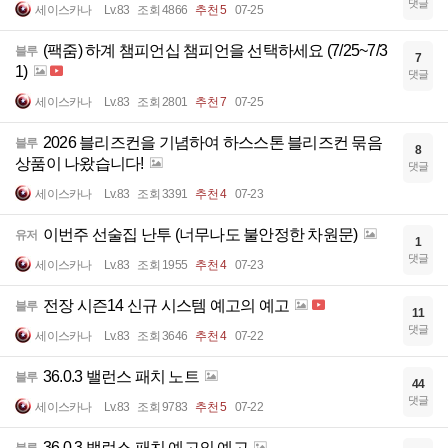
댓글
세이스카나
Lv.83
조회 4866
추천 5
07-25
(팩줌) 하계 챔피언십 챔피언을 선택하세요 (7/25~7/3
블루
7
1)
댓글
세이스카나
Lv.83
조회 2801
추천 7
07-25
2026 블리즈컨을 기념하여 하스스톤 블리즈컨 묶음
블루
8
상품이 나왔습니다!
댓글
세이스카나
Lv.83
조회 3391
추천 4
07-23
이번주 선술집 난투 (너무나도 불안정한 차원문)
유저
1
댓글
세이스카나
Lv.83
조회 1955
추천 4
07-23
전장 시즌14 신규 시스템 예고의 예고
블루
11
댓글
세이스카나
Lv.83
조회 3646
추천 4
07-22
36.0.3 밸런스 패치 노트
블루
44
댓글
세이스카나
Lv.83
조회 9783
추천 5
07-22
36.0.3 밸런스 패치 예고의 예고
블루