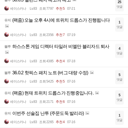
25
댓글
세이스카나
Lv.83
조회 7797
추천 5
07-21
(팩줌) 오늘 오후 4시에 트위치 드롭스가 진행됩니다
유저
1
댓글
세이스카나
Lv.83
조회 2356
추천 7
07-19
하스스톤 게임 디렉터 타일러 비엘만 블리자드 퇴사
블루
4
댓글
세이스카나
Lv.83
조회 4385
추천 4
07-18
36.0.2 핫픽스 패치 노트 (버그 대량 수정)
블루
5
댓글
세이스카나
Lv.83
조회 5425
추천 5
07-16
(팩줌) 현재 트위치 드롭스가 진행중입니다.
유저
5
댓글
세이스카나
Lv.83
조회 2171
추천 6
07-16
이번주 선술집 난투 (주문도둑 발리라)
유저
1
댓글
세이스카나
Lv.83
조회 2265
추천 4
07-16