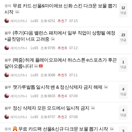
무료 카드 선물&마이에브 신화 스킨 다크문 보물 뽑기
유저
12
시작
댓글
세이스카나
Lv.83
조회 4251
추천 7
07-15
(추가)다음 밸런스 패치에서 일부 직업이 상향될 예정
블루
23
+골칫덩이 너프 고려중
댓글
세이스카나
Lv.83
조회 9795
추천 8
07-12
(팩줌) 하계 플레이오프에서 하스스톤 e스포츠가 후끈
블루
1
달아오릅니다!
댓글
세이스카나
Lv.83
조회 3088
추천 5
07-11
잿가루발톱 일시적 밴 & 정신삭제자 금지 해제
블루
4
댓글
세이스카나
Lv.83
조회 6603
추천 4
07-09
정신 삭제자 모든 모드에서 일시적 금지
블루
4
댓글
세이스카나
Lv.83
조회 8757
추천 2
07-08
무료 카드팩 선물&신규 다크문 보물 뽑기 시작
유저
3