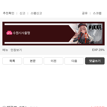
추천확인
신고
스팸신고
공유
스크랩
수원시사울팽
메뉴
인장보기
EXP 29%
목록
본문
이전
다음
댓글쓰기