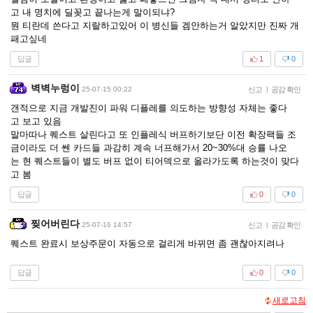
고 내 명치에 딜꽂고 끝나는게 말이되냐?
뭔 티란데 쓴다고 지랄하고있어 이 병신들 겜안하는거 알았지만 진짜 개
패고싶네
답글
1
0
벽벽누렁이
25-07-15 00:22
신고
|
공감 확인
갠적으로 지금 개발진이 파워 디플레를 의도하는 방향성 자체는 좋다
고 보고 있음
말마따나 퀘스트 살린다고 또 인플레식 버프하기보단 이전 확장팩들 조
금이라도 더 쎈 카드들 과감히 계속 너프해가서 20~30%대 승률 나오
는 현 퀘스트들이 별도 버프 없이 티어덱으로 올라가도록 하는것이 맞다
고 봄
답글
0
0
찢어버린다
25-07-16 14:57
신고
|
공감 확인
퀘스트 완료시 보상주문이 자동으로 걸리게 바뀌면 좀 괜찮아지려나
답글
0
0
새로고침