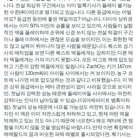
니다. 전설 최상위 구간에서는 이미 멀록기사가 플레이 불가능
한 수준(4티어)으로 평가되고 있습니다. 다른 등급에서는 어떨
까요? 등급전 등반에 좋은 덱일까요? 아닙니다. 다이아 상위권
에서는 이미 50% 미만의 승률을 보이고 있으며, 사람들이 실험
적인 덱을 플레이하며 순위에 신경 쓰지 않는 전설 턱걸이 구간
이나 플래 이하에서는 괜찮은 모습을 보이지만, 이는 희한한 덱
도 많고 실력이 뛰어나지 않은 사람들 때문입니다. 퀘스트 성기
사의 매치업을 보면 다른 퀘스트 덱들에게는 강하지만, 다른 메
타 덱들에게는 거의 이기지 못합니다. 모든 어그로 덱에 압도당
하고 기존의 강한 덱들에게도 밀립니다. ZachO는 키가 167cm
인 사람이 120cm짜리 아이들 사이에서는 커 보이지만, 농구 코
트에 나가면 바로 압도당하는 것과 같다고 비유했습니다. 이 덱
은 상위 등급에서는 메타 관련성이 없이 사라질 것으로 보이지
만, 첫날의 강력한 성능 때문에 플레이어들 사이에서는 여전히
강하다는 인식이 남아있을 수 있습니다(아제라이트 뱀흑마처
럼). 첫날의 성능 때문에 너프될 가능성도 여전히 있습니다. 하
지만 이 덱은 이미 자연스럽게 하락하고 있고, 현재 어떤 덱을
억제하고 있는 것도 아니기 때문에 너프한다 해도 메타에 큰 영
향을 미치지 않을 것을 명심하길 바랍니다. 만약 이번 확장팩이
에메랄드의 꿈과 비슷한 파워 레벨로 출시되었다면, 퀘기사는