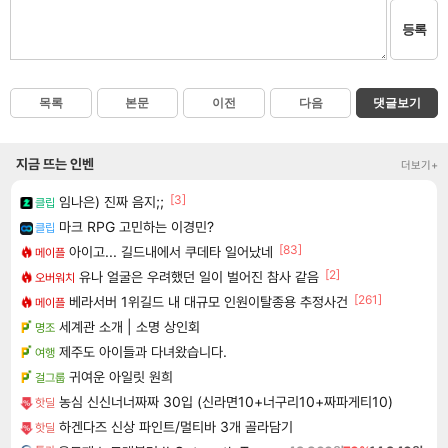
등록
목록
본문
이전
다음
댓글보기
지금 뜨는 인벤
더보기+
[3]
임나은) 진짜 음지;;
클립
마크 RPG 고민하는 이경민?
클립
[83]
아이고... 길드내에서 쿠데타 일어났네
메이플
[2]
유나 얼굴은 우려했던 일이 벌어진 참사 같음
오버워치
[261]
베라서버 1위길드 내 대규모 인원이탈종용 추정사건
메이플
세계관 소개 | 소명 상인회
명조
제주도 아이들과 다녀왔습니다.
여행
귀여운 아일릿 원희
걸그룹
농심 신신너너짜짜 30입 (신라면10+너구리10+짜파게티10)
핫딜
하겐다즈 신상 파인트/멀티바 3개 골라담기
핫딜