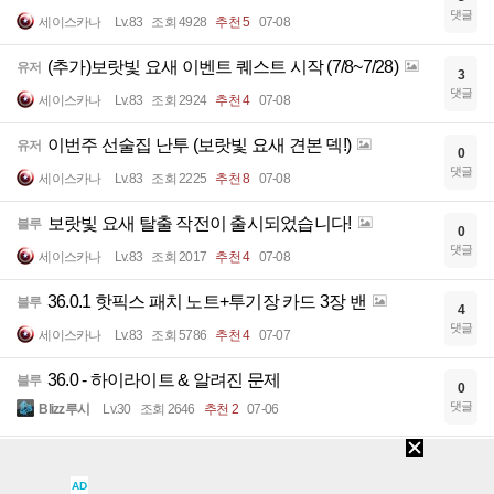
댓글
세이스카나
Lv.83
조회 4928
추천 5
07-08
(추가)보랏빛 요새 이벤트 퀘스트 시작 (7/8~7/28)
유저
3
댓글
세이스카나
Lv.83
조회 2924
추천 4
07-08
이번주 선술집 난투 (보랏빛 요새 견본 덱!)
유저
0
댓글
세이스카나
Lv.83
조회 2225
추천 8
07-08
보랏빛 요새 탈출 작전이 출시되었습니다!
블루
0
댓글
세이스카나
Lv.83
조회 2017
추천 4
07-08
36.0.1 핫픽스 패치 노트+투기장 카드 3장 밴
블루
4
댓글
세이스카나
Lv.83
조회 5786
추천 4
07-07
36.0 - 하이라이트 & 알려진 문제
블루
0
댓글
Blizz루시
Lv.30
조회 2646
추천 2
07-06
(7/14 생방송 안내) 스트리머컵 - 보랏빛 요새 탈출 작
블루
1
전
댓글
AD