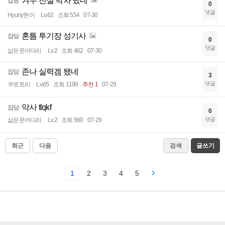
겨우 전설 막차 탔네
잡담
0
댓글
Hyuny현이
Lv.62
조회 554
07-30
혼틈 투기장 성기사
잡담
0
댓글
삶은문어다리
Lv.2
조회 462
07-30
존나 실력겜 됐네
잡담
3
댓글
쿠로토리
Lv.65
조회 1199
추천 1
07-29
악사 tlqkf
잡담
0
댓글
삶은문어다리
Lv.2
조회 560
07-29
최근
다음
검색
글쓰기
1
2
3
4
5