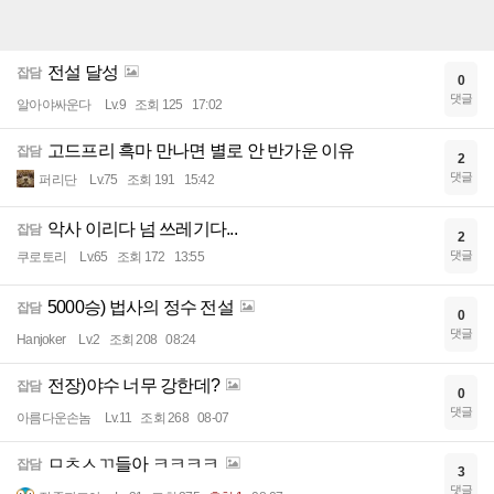
전설 달성
잡담
0
댓글
알아야싸운다
Lv.9
조회 125
17:02
고드프리 흑마 만나면 별로 안 반가운 이유
잡담
2
댓글
퍼리단
Lv.75
조회 191
15:42
악사 이리다 넘 쓰레기다...
잡담
2
댓글
쿠로토리
Lv.65
조회 172
13:55
5000승) 법사의 정수 전설
잡담
0
댓글
Hanjoker
Lv.2
조회 208
08:24
전장)야수 너무 강한데?
잡담
0
댓글
아름다운손놈
Lv.11
조회 268
08-07
ㅁㅊㅅㄲ들아 ㅋㅋㅋㅋ
잡담
3
댓글