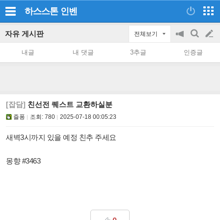
하스스톤
인벤
자유 게시판
전체보기
공
검
글
지
색
내글
내 댓글
3추글
인증글
on/off
쓰
기
[잡담]
친선전 퀘스트 교환하실분
즐퐁
조회:
780
2025-07-18 00:05:23
새벽3시까지 있을 예정 친추 주세요
몽향 #3463