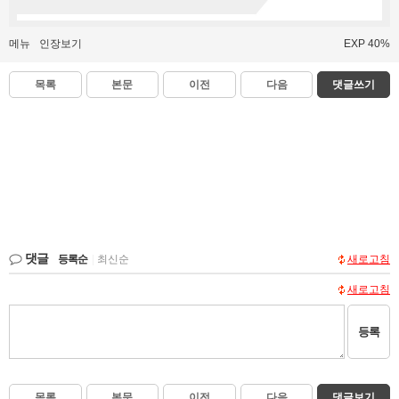
메뉴
인장보기
EXP 40%
목록
본문
이전
다음
댓글쓰기
댓글
등록순
|
최신순
새로고침
새로고침
등록
목록
본문
이전
다음
댓글보기