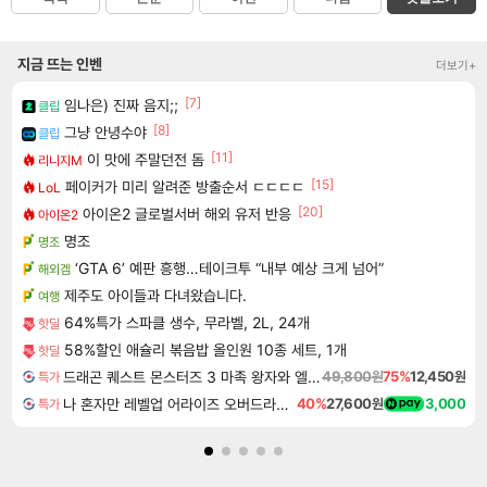
지금 뜨는 인벤
더보기+
[7]
임나은) 진짜 음지;;
클립
[8]
그냥 안녕수야
클립
[11]
이 맛에 주말던전 돔
리니지M
[15]
페이커가 미리 알려준 방출순서 ㄷㄷㄷㄷ
LoL
[20]
아이온2 글로벌서버 해외 유저 반응
아이온2
명조
명조
‘GTA 6’ 예판 흥행…테이크투 “내부 예상 크게 넘어”
해외겜
제주도 아이들과 다녀왔습니다.
여행
64%특가 스파클 생수, 무라벨, 2L, 24개
핫딜
58%할인 애슐리 볶음밥 올인원 10종 세트, 1개
핫딜
드래곤 퀘스트 몬스터즈 3 마족 왕자와 엘프의 여행 Dragon Quest Monsters The Dark Prince
49,800원
75%
12,450원
특가
나 혼자만 레벨업 어라이즈 오버드라이브 Solo Leveling Arise
40%
27,600원
3,000
특가