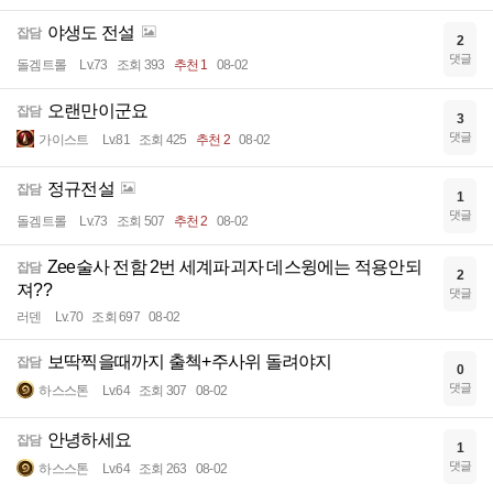
야생도 전설
잡담
2
댓글
돌겜트롤
Lv.73
조회 393
추천 1
08-02
오랜만이군요
잡담
3
댓글
가이스트
Lv.81
조회 425
추천 2
08-02
정규전설
잡담
1
댓글
돌겜트롤
Lv.73
조회 507
추천 2
08-02
Zee술사 전함 2번 세계파괴자 데스윙에는 적용안되
잡담
2
져??
댓글
러덴
Lv.70
조회 697
08-02
보딱찍을때까지 출첵+주사위 돌려야지
잡담
0
댓글
하스스톤
Lv.64
조회 307
08-02
안녕하세요
잡담
1
댓글
하스스톤
Lv.64
조회 263
08-02