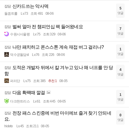
신카드쓰는 악사덱
잡담
5
댓글
돌겜트롤
Lv.73
조회 491
08-06
벌써 얼마 전 챔피언십 팩 들어왔네요
잡담
7
댓글
수원시사울팽
Lv.75
조회 329
08-06
나만 패치하고 폰스스톤 계속 재접 버그 걸리나?
잡담
1
댓글
덕수궁돌담st
Lv.76
조회 226
08-06
도적은 개발자 뒤에서 칼 겨누고 있나 왜 너프를 안 당
잡담
4
함
댓글
퍼리단
Lv.75
조회 385
추천 1
08-05
다음 확팩때 깔걸
잡담
1
댓글
다크헌트리스
Lv.61
조회 445
08-05
전장 패스 스킨중에 비번 마이에브 즐겨 찾기 안되네
잡담
0
요.
댓글
hideto
Lv.45
조회 211
08-05