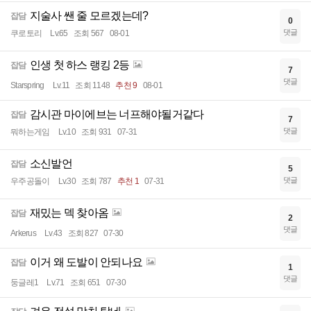
지술사 쌘 줄 모르겠는데?
잡담
0
댓글
쿠로토리
Lv.65
조회 567
08-01
인생 첫 하스 랭킹 2등
잡담
7
댓글
Starspring
Lv.11
조회 1148
추천 9
08-01
감시관 마이에브는 너프해야될거같다
잡담
7
댓글
뭐하는게임
Lv.10
조회 931
07-31
소신발언
잡담
5
댓글
우주공돌이
Lv.30
조회 787
추천 1
07-31
재밌는 덱 찾아옴
잡담
2
댓글
Arkerus
Lv.43
조회 827
07-30
이거 왜 도발이 안되나요
잡담
1
댓글
둥글레1
Lv.71
조회 651
07-30