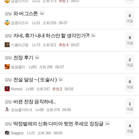
잠좀자즈아
Lv.31
조회 375
추천 1
08-07
와 버그스톤
잡담
0
댓글
잠좀자즈아
Lv.31
조회 256
08-07
자네, 휴가 내내 하스만 할 생각인가?!
잡담
9
댓글
기쁨의근원
Lv.73
조회 521
추천 4
08-07
전장 후기
잡담
2
댓글
얼음콜라
Lv.85
조회 290
08-07
전설 달성 ~ ( 또술사 )
잡담
0
댓글
Moncat
Lv.68
조회 347
추천 2
08-06
바뀐 전장 끔직하네..
잡담
1
댓글
권능좋아하네
Lv.68
조회 379
08-06
딱정벌레의 신화 다이아 뒷면 주세요 징징글
잡담
4
댓글
Baggins
Lv.72
조회 364
08-06