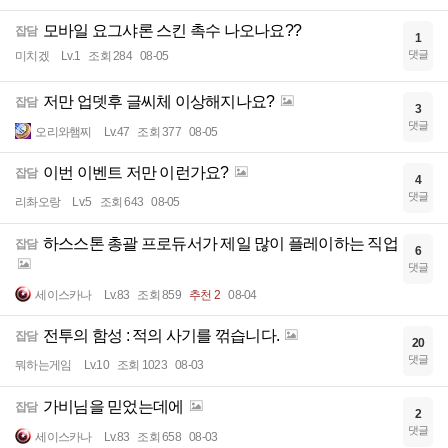
모바일 요그샤론 스킨 촉수 나오나요??
잡담
1
댓글
미치겠
Lv.1
조회 284
08-05
저만 업뎃후 글씨체 이상해지나요?
잡담
3
댓글
오리와햄찌
Lv.47
조회 377
08-05
이번 이벤트 저만 이런가요?
잡담
4
댓글
리촤오랑
Lv.5
조회 643
08-05
하스스톤 총괄 프로듀서가 제일 많이 플레이하는 직업
잡담
6
댓글
세이스카나
Lv.83
조회 859
추천 2
08-04
전투의 함성 : 적의 사기를 꺾습니다.
잡담
20
댓글
뭐하는게임
Lv.10
조회 1023
08-03
가비님을 믿었는데에
잡담
2
댓글
세이스카나
Lv.83
조회 658
08-03