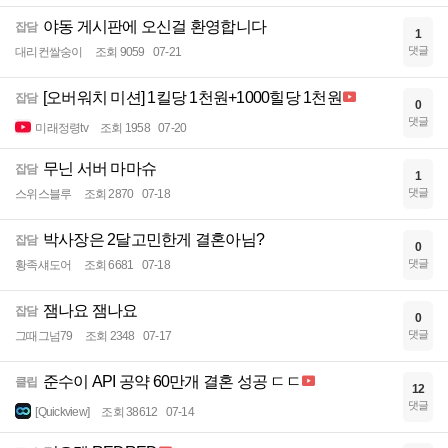
야동 게시판에 오신걸 환영합니다
잡담
1
댓글
대리컨쌀숭이
조회 9059
07-21
[오버워치 미션] 1킬당 1천원+1000힐당 1천원
잡담
0
댓글
미래정령tv
조회 1958
07-20
무닌 서버 마마슈
잡담
1
댓글
스위스블루
조회 2870
07-18
박사장은 2달고민한게 결혼아님?
잡담
0
댓글
황족섀도어
조회 6681
07-18
잼나요 잼나요
잡담
0
댓글
그때그넘79
조회 2348
07-17
준수이 API 공약 60만개 결혼 성공 ㄷㄷ
클립
12
댓글
[Quickview]
조회 38612
07-14