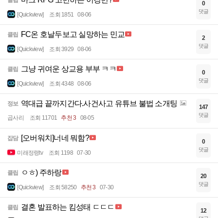
클립
0
댓글
[Quickview]
조회 1851
08-06
FC온 호날두보고 실망하는 민교
클립
2
댓글
[Quickview]
조회 3929
08-06
그냥 귀여운 상교용 부부 ㅋㅋ
클립
0
댓글
[Quickview]
조회 4348
08-06
역대급 끝까지간다.사건사고 유튜브 불법 소개팅
정보
147
댓글
곱사리
조회 11701
추천 3
08-05
[오버워치]너네 뭐함?
잡담
0
댓글
미래정령tv
조회 1198
07-30
ㅇㅎ) 주하랑
클립
20
댓글
[Quickview]
조회 58250
추천 3
07-30
결혼 발표하는 킴성태 ㄷㄷㄷ
클립
12