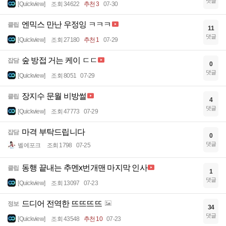
댓글
[Quickview]
조회 34622
추천 3
07-30
엔믹스 만난 우정잉 ㅋㅋㅋ
클립
11
댓글
[Quickview]
조회 27180
추천 1
07-29
숲 방접 거는 케이 ㄷㄷ
잡담
0
댓글
[Quickview]
조회 8051
07-29
장지수 문월 비방썰
클립
4
댓글
[Quickview]
조회 47773
07-29
마격 부탁드립니다
잡담
0
댓글
벨에포크
조회 1798
07-25
동행 끝내는 추멘x번개맨 마지막 인사
클립
1
댓글
[Quickview]
조회 13097
07-23
드디어 전역한 뜨뜨뜨뜨
정보
34
댓글
[Quickview]
조회 43548
추천 10
07-23