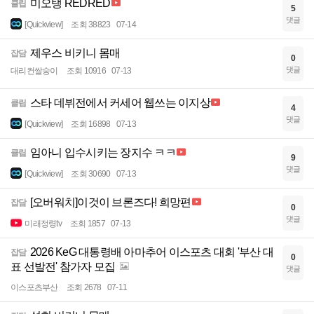
미오탱 REDRED
클립
5
댓글
[Quickview]
조회 38823
07-14
제우스 비키니 몸매
잡담
0
댓글
대리컨쌀숭이
조회 10916
07-13
스타 데뷔전에서 커세어 웹쓰는 이지상
클립
4
댓글
[Quickview]
조회 16898
07-13
임아니 입수시키는 장지수 ㅋㅋ
클립
9
댓글
[Quickview]
조회 30690
07-13
[오버워치]이것이 브론즈다! 희망편
잡담
0
댓글
미래정령tv
조회 1857
07-13
2026 KeG 대통령배 아마추어 이스포츠 대회 '부산 대
잡담
0
표 선발전' 참가자 모집
댓글
이스포츠부산
조회 2678
07-11