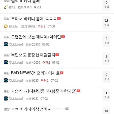
설희 비키니 몸매
잡담
0
댓글
필메
조회 36673
07-11
조아서 비키니 몸매. ㄷㄷㄷ
클립
12
댓글
Eibichu
조회 89709
추천 2
07-08
오랜만에 보는 깨박이x마이민
클립
4
댓글
[Quickview]
조회 25870
07-02
복면쓰고 등장한 제갈금자
클립
3
댓글
[Quickview]
조회 40665
추천 2
07-02
BAD NEWS(키오라) - 이사호
클립
0
댓글
[Quickview]
조회 9925
추천 1
07-02
가습기 - 기다린만큼 더 (봉준 가왕대전)
클립
1
댓글
[Quickview]
조회 9931
07-02
ㅇㅎ 비키니의상 정비지 ㄷㄷㄷ
짤방
46