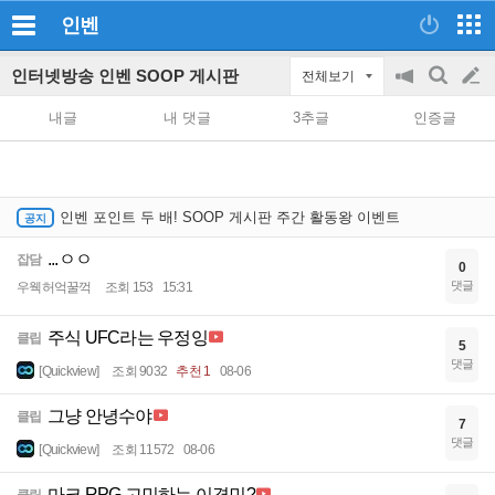
인벤
인터넷방송 인벤 SOOP 게시판
전체보기
공
검
글
지
색
내글
내 댓글
3추글
인증글
on/off
쓰
기
인벤 포인트 두 배! SOOP 게시판 주간 활동왕 이벤트
...ㅇㅇ
잡담
0
댓글
우웩허억꿀꺽
조회 153
15:31
주식 UFC라는 우정잉
클립
5
댓글
[Quickview]
조회 9032
추천 1
08-06
그냥 안녕수야
클립
7
댓글
[Quickview]
조회 11572
08-06
마크 RPG 고민하는 이경민?