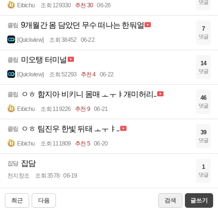
댓글
Eibichu
조회 129330
추천 30
06-26
9개월간 몸 담았던 무수 떠나는 한둬얼
클립
7
댓글
[Quickview]
조회 38452
06-22
미오탱 터미널
클립
14
댓글
[Quickview]
조회 52293
추천 4
06-22
ㅇㅎ 함지아 비키니 몸매 ㅗㅜㅑ개미허리..
클립
46
댓글
Eibichu
조회 119226
추천 9
06-21
ㅇㅎ 팀진우 한빛 뒤태 ㅗㅜㅑ..
클립
39
댓글
Eibichu
조회 111809
추천 5
06-20
잡담
잡담
1
댓글
천지창조
조회 3578
06-19
최근
다음
검색
글쓰기