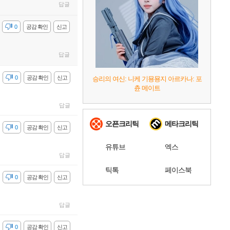
답글
감
0
공감 확인
신고
답글
감
0
공감 확인
신고
승리의 여신: 니케 기묭묭지 아르카나: 포
츈 메이트
답글
오픈크리틱
메타크리틱
감
0
공감 확인
신고
유튜브
엑스
답글
틱톡
페이스북
감
0
공감 확인
신고
답글
감
0
공감 확인
신고