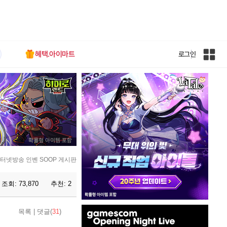
혜택.아이마트
로그인
인
벤
전
체
사
이
트
맵
터넷방송 인벤 SOOP 게시판
조회:
73,870
추천:
2
인
목록
|
댓글(
31
)
벤
배