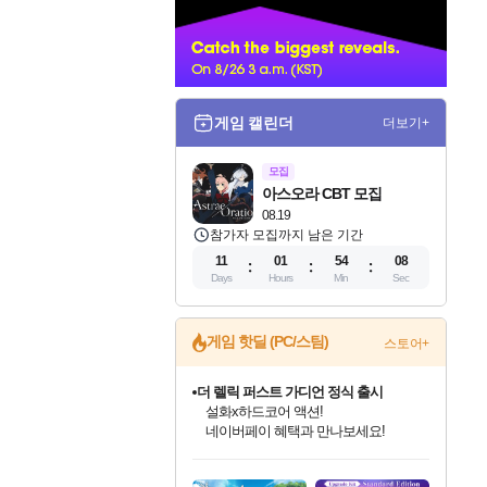
너
게임 캘린더
더보기+
모집
아스오라 CBT 모집
08.19
참가자 모집까지 남은 기간
11
01
54
07
Days
Hours
Min
Sec
게임 핫딜 (PC/스팀)
스토어+
더 렐릭 퍼스트 가디언 정식 출시
설화x하드코어 액션!
네이버페이 혜택과 만나보세요!
인벤게임즈 8월 특별 할인!
드래곤소드: 어웨이크닝 입점!
문명 7 특별 할인!
마블 투혼 파이팅 소울즈 정식출시!
귀무자: 검의 길 예약 판매 중!
비스트 오브 리인카네이션 정식 출시!
커세어 코브 출시 기념 할인!
베데스다 40주년 기념 할인 중!
캡콤 프렌차이즈 할인 진행 중!
캡콤 일부 상품 상시 할인
스타워즈 은하계 레이서
로블록스 기프트 카드 공식 입점
인기 퍼블리셔 모음!
스팀으로 만나는 드래곤소드!
조선&고려 DLC 출시 예정
마블 히어로 총 출동&화려한 격투!
10% 할인과
게임프릭 신작 IP
해적'섬'을 발전시키자!
베데스다의 명작들을
몬헌, 바하 등 인기 IP를
몬헌 와일즈 & 드래곤즈 도그마2
인벤게임즈에서 10% 추가 적립
Robux를 가장 안전하고