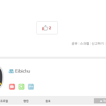
2
공유
스크랩
신고하기
Eibichu
프로필
랭킹
칭호