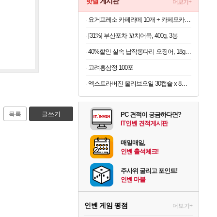
핫딜
게시판
더보기+
요거프레소 카페라떼 10개 + 카페모카 10개
[31%] 부산포차 꼬치어묵, 400g, 3봉
40%할인 실속 납작롱다리 오징어, 18g, 10개
고려홍삼정 100포
엑스트라버진 올리브오일 30캡슐 x 8박스
목록
글쓰기
PC 견적이 궁금하다면?
IT인벤 견적게시판
매일매일,
인벤 출석체크!
주사위 굴리고 포인트!
인벤 마블
인벤 게임 평점
더보기+