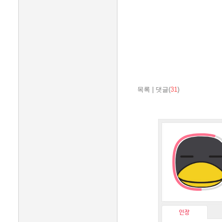
목록
|
댓글(
31
)
인장