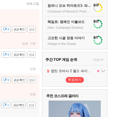
새로고침
6.0
컴퍼니 오브 히어로즈3: 파이널 스탠드
Company of Heroes3: Final stand
8.0
헤일로: 캠페인 이볼브드
Halo: Campaign Evolved
감
0
공감 확인
신고
8.1
고요한 시골 정원 이야기
답글
이동
Village in the Shade
감
0
공감 확인
신고
주간 TOP 게임 순위
더보기+
답글
1
2
3
4
5
6
7
8
9
팰월드
프로야구스피리츠2026
드래곤소드 : 어웨이크닝
블라인드 삼국
리듬 천국 미라클 스타즈
헤일로: 캠페인 이볼브드
캡틴 츠바사 2 월드 파이터즈
어쌔신 크리드: 블랙 플래그 리싱크드
그랑블루 판타지 리링크 - 엔드리스 라그나로크
1
2
2
1
1
2
2
투표하기
감
0
공감 확인
신고
10
레고 배트맨: 레거시 오브 더 다크 나이트
답글
추천 코스프레 갤러리
감
1
공감 확인
신고