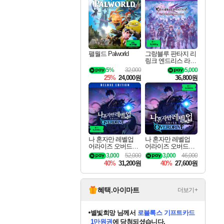
최대 90% 할인가를 만나보세요!
네이버혜택과 함께 만나보세요!
50%할인&추가 적립까지!
네이버 포인트 혜택까지!
이니&베니 혜택까지!
네이버 혜택가와 함께 예약하세요!
할인&네이버혜택으로 만나보세요!
40주년 프로모션으로 만나보세요!
할인가에 만나보세요!
일부 에디션 상시 할인!
혜택으로 예약 판매 중
편안하게 충전하세요
팰월드 Palworld
그랑블루 판타지 리
링크 엔드리스 라그
나로크 업그레이드
5%
32,000
5,000
킷 Granblue Fantasy
25%
24,000원
36,800원
Relink Endless Ragn
arok Upgrade Kit DL
C
나 혼자만 레벨업
나 혼자만 레벨업
어라이즈 오버드라
어라이즈 오버드라
이브 디럭스 에디션
이브 Solo Leveling A
3,000
52,000
3,000
46,000
Solo Leveling Arise
rise
40%
31,200원
40%
27,600원
Overdrive Deluxe Edi
tion
혜택.아이마트
더보기+
별빛희망
님께서
로블록스 기프트카드
1만원권
에 당첨되셨습니다.