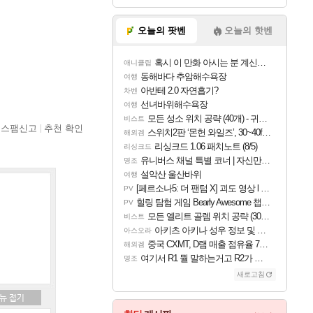
오늘의 팟벤
오늘의 핫벤
혹시 이 만화 아시는 분 계신가요
애니클립
동해바다 추암해수욕장
여행
아반테 2.0 자연흡기?
차벤
선녀바위해수욕장
여행
모든 성소 위치 공략 (40개) - 귀환한 영혼 도전과제
비스트
스팸신고
추천 확인
스위치2판 ‘몬헌 와일즈’, 30~40fps 목표 추정
해외겜
리싱크드 1.06 패치노트 (8/5)
리싱크드
유니버스 채널 특별 코너 | 자신만의 스타일
명조
설악산 울산바위
여행
[페르소나5: 더 팬텀 X] 괴도 영상 l 타카마키 안·댄싱 스타
PV
힐링 탐험 게임 Bearly Awesome 챕터 1 트레일러
PV
모든 엘리트 골렘 위치 공략 (30개) - 방랑 결투가
비스트
아키츠 아키나 성우 정보 및 주요 필모
아스오라
중국 CXMT, D램 매출 점유율 7%…글로벌 4위로 부상
해외겜
여기서 R1 뭘 말하는거고 R2가 뭘말하는걸까요?
명조
새로고침