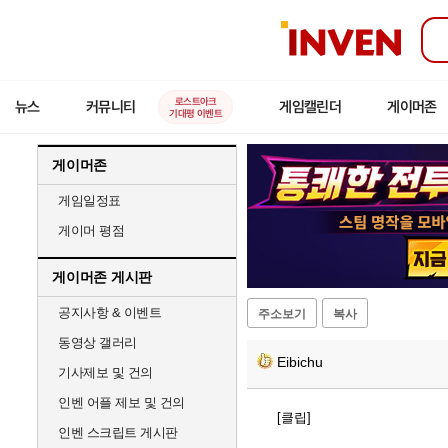
인
벤
로스트아크
뉴스
커뮤니티
게임캘린더
게이머존
기대평 이벤트
게이머존
게임일정표
게이머 평점
게이머존 게시판
공지사항 & 이벤트
주소보기
복사
동영상 갤러리
Eibichu
기사제보 및 건의
인벤 어플 제보 및 건의
[클립]
인벤 스크립트 게시판