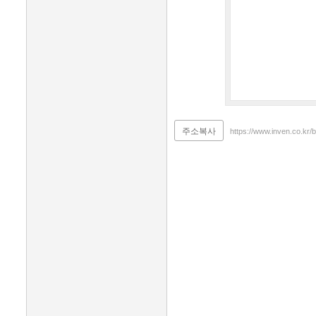
주소복사
https://www.inven.co.kr/