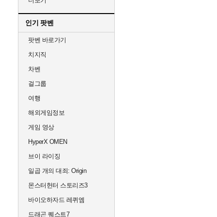
더보기
인기 팟벤
팟벤 바로가기
치지직
차벤
걸그룹
여행
해외게임정보
게임 영상
HyperX OMEN
브이 라이징
일곱 개의 대죄: Origin
몬스터헌터 스토리즈3
바이오하자드 레퀴엠
드래곤 퀘스트7