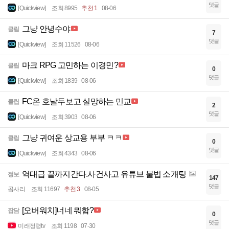
댓글
[Quickview]
조회 8995
추천 1
08-06
그냥 안녕수야
클립
7
댓글
[Quickview]
조회 11526
08-06
마크 RPG 고민하는 이경민?
클립
0
댓글
[Quickview]
조회 1839
08-06
FC온 호날두보고 실망하는 민교
클립
2
댓글
[Quickview]
조회 3903
08-06
그냥 귀여운 상교용 부부 ㅋㅋ
클립
0
댓글
[Quickview]
조회 4343
08-06
역대급 끝까지간다.사건사고 유튜브 불법 소개팅
정보
147
댓글
곱사리
조회 11697
추천 3
08-05
[오버워치]너네 뭐함?
잡담
0
댓글
미래정령tv
조회 1198
07-30