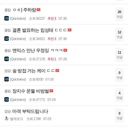
ㅇㅎ) 주하랑
클립
20
댓글
[Quickview]
조회 58237
추천 3
07-30
결혼 발표하는 킴성태 ㄷㄷㄷ
클립
12
댓글
[Quickview]
조회 34621
추천 3
07-30
엔믹스 만난 우정잉 ㅋㅋㅋ
클립
11
댓글
[Quickview]
조회 27178
추천 1
07-29
숲 방접 거는 케이 ㄷㄷ
잡담
0
댓글
[Quickview]
조회 8050
07-29
장지수 문월 비방썰
클립
4
댓글
[Quickview]
조회 47772
07-29
마격 부탁드립니다
잡담
0
댓글
벨에포크
조회 1798
07-25