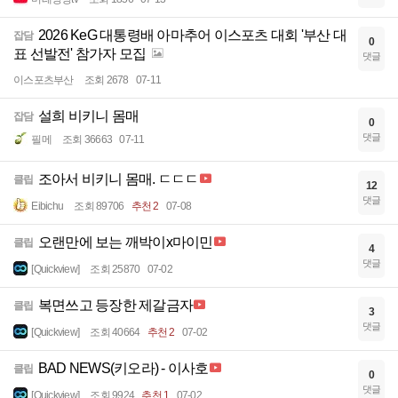
2026 KeG 대통령배 아마추어 이스포츠 대회 '부산 대
잡담
0
표 선발전' 참가자 모집
댓글
이스포츠부산
조회 2678
07-11
설희 비키니 몸매
잡담
0
댓글
필메
조회 36663
07-11
조아서 비키니 몸매. ㄷㄷㄷ
클립
12
댓글
Eibichu
조회 89706
추천 2
07-08
오랜만에 보는 깨박이x마이민
클립
4
댓글
[Quickview]
조회 25870
07-02
복면쓰고 등장한 제갈금자
클립
3
댓글
[Quickview]
조회 40664
추천 2
07-02
BAD NEWS(키오라) - 이사호
클립
0
댓글
[Quickview]
조회 9924
추천 1
07-02