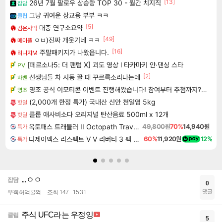
[13]
26년 7월 팔로우 상승량 TOP 30 - 월간 치지직
잡담
그냥 귀여운 상교용 부부 ㅋㅋ
클립
[5]
대충 연구소요약
검은사막
[49]
ㅇㅂ)진짜 개웃기네 ㅋㅋ
메이플
[16]
주말패키지가 나왔읍니다.
리니지M
[페르소나5: 더 팬텀 X] 괴도 영상 l 타카마키 안·댄싱 스타
PV
[2]
선생님들 차 시동 끌 때 꾸르륵소리나는데
차벤
명조 공식 이모티콘 이벤트 진행해봤습니다! 참여부터 추첨까지????
명조
(2,000개 한정 특가) 국내산 신안 천일염 5kg
핫딜
클룹 애사비소다 오리지널 탄산음료 500ml x 12개
핫딜
옥토패스 트래블러 II Octopath Traveler II
49,800원
70%
14,940원
특가
디제이맥스 리스펙트 V V 리버티 3 팩 DJMAX RESPECT V V Liberty 3 Pack DLC
60%
11,920원
12%
특가
...ㅇㅇ
잡담
0
댓글
우웩허억꿀꺽
조회 147
15:31
주식 UFC라는 우정잉
클립
5