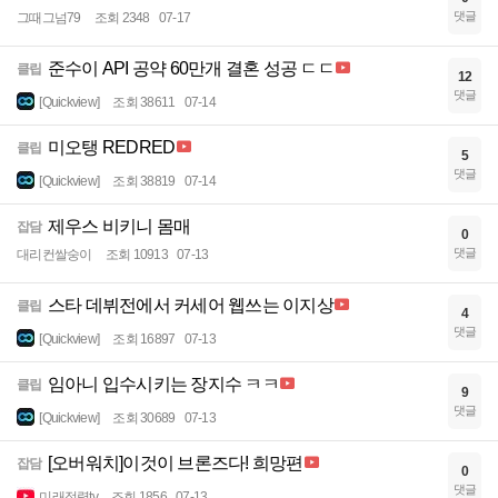
댓글
그때그넘79
조회 2348
07-17
준수이 API 공약 60만개 결혼 성공 ㄷㄷ
클립
12
댓글
[Quickview]
조회 38611
07-14
미오탱 REDRED
클립
5
댓글
[Quickview]
조회 38819
07-14
제우스 비키니 몸매
잡담
0
댓글
대리컨쌀숭이
조회 10913
07-13
스타 데뷔전에서 커세어 웹쓰는 이지상
클립
4
댓글
[Quickview]
조회 16897
07-13
임아니 입수시키는 장지수 ㅋㅋ
클립
9
댓글
[Quickview]
조회 30689
07-13
[오버워치]이것이 브론즈다! 희망편
잡담
0
댓글
미래정령tv
조회 1856
07-13