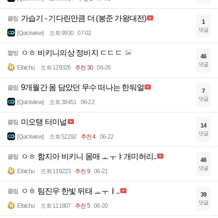
가습기 - 기다린만큼 더 (봉준 가왕대전)
클립
1
댓글
[Quickview]
조회 9930
07-02
ㅇㅎ 비키니의상 정비지 ㄷㄷㄷ
짤방
46
댓글
Eibichu
조회 129326
추천 30
06-26
9개월간 몸 담았던 무수 떠나는 한둬얼
클립
7
댓글
[Quickview]
조회 38451
06-22
미오탱 터미널
클립
14
댓글
[Quickview]
조회 52292
추천 4
06-22
ㅇㅎ 함지아 비키니 몸매 ㅗㅜㅑ개미허리..
클립
46
댓글
Eibichu
조회 119223
추천 9
06-21
ㅇㅎ 팀진우 한빛 뒤태 ㅗㅜㅑ..
클립
39
댓글
Eibichu
조회 111807
추천 5
06-20