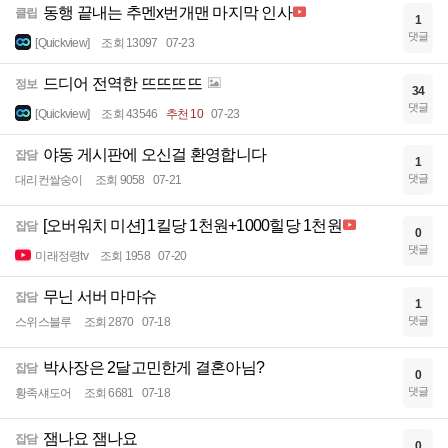
동행 끝내는 추멘x번개맨 마지막 인사
클립
1
댓글
[Quickview]
조회 13097
07-23
드디어 전역한 뜨뜨뜨뜨
정보
34
댓글
[Quickview]
조회 43546
추천 10
07-23
야동 게시판에 오신걸 환영합니다
잡담
1
댓글
대리컨쌀숭이
조회 9058
07-21
[오버워치 미션] 1킬당 1천원+1000힐당 1천원
잡담
0
댓글
미래정령tv
조회 1958
07-20
무닌 서버 마마슈
잡담
1
댓글
스위스블루
조회 2870
07-18
박사장은 2달고민한게 결혼아님?
잡담
0
댓글
황족섀도어
조회 6681
07-18
잼나요 잼나요
잡담
0