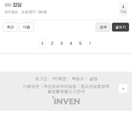
잡담
잡담
1
댓글
천지창조
조회 3577
06-19
최근
다음
검색
글쓰기
1
2
3
4
5
로그인
PC화면
퀵링크
설정
청소년보호정책
이용약관
개인정보처리방침
▲
불법촬영물신고안내
(주)
인
벤