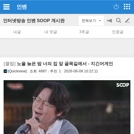
인벤
인터넷방송 인벤 SOOP 게시판
전체보기
공
검
글
지
색
내글
내 댓글
3추글
인증글
on/off
쓰
기
[클립]
노을 늦은 밤 너의 집 앞 골목길에서 - 지긴어게인
[Quickview]
조회:
4887
추천:
1
2026-06-08 10:22:11