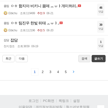
ㅇㅎ 함지아 비키니 몸매 ㅗㅜㅑ개미허리..
클립
46
댓글
Eibichu
조회 119499
추천 9
06-21
ㅇㅎ 팀진우 한빛 뒤태 ㅗㅜㅑ..
클립
39
댓글
Eibichu
조회 112196
추천 5
06-20
잡담
잡담
1
댓글
천지창조
조회 3659
06-19
최근
다음
검색
글쓰기
1
2
3
4
5
로그인
PC화면
퀵링크
설정
청소년보호정책
이용약관
개인정보처리방침