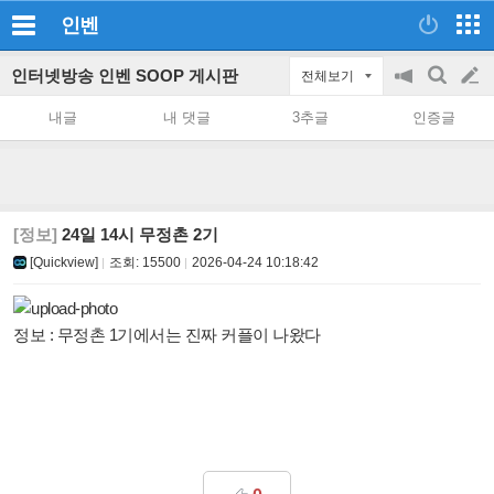
인벤
인터넷방송 인벤 SOOP 게시판
전체보기
공
검
글
지
색
내글
내 댓글
3추글
인증글
on/off
쓰
기
[정보]
24일 14시 무정촌 2기
[Quickview]
조회:
15500
2026-04-24 10:18:42
정보 : 무정촌 1기에서는 진짜 커플이 나왔다