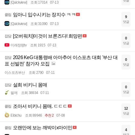
댓글
[Quickview]
조회 17014
07-13
임아니 입수시키는 장지수 ㅋㅋ
클립
9
댓글
[Quickview]
조회 31090
07-13
[오버워치]이것이 브론즈다! 희망편
잡담
0
댓글
미래정령tv
조회 1915
07-13
2026 KeG 대통령배 아마추어 이스포츠 대회 '부산 대
잡담
0
표 선발전' 참가자 모집
댓글
이스포츠부산
조회 2790
07-11
설희 비키니 몸매
잡담
0
댓글
필메
조회 38934
07-11
조아서 비키니 몸매. ㄷㄷㄷ
클립
12
댓글
Eibichu
조회 89946
추천 2
07-08
오랜만에 보는 깨박이x마이민
클립
4
댓글