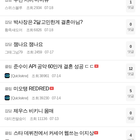
잡담
1
댓글
스위스블루
조회 2934
07-18
박사장은 2달고민한게 결혼아님?
잡담
0
댓글
황족섀도어
조회 6826
07-18
잼나요 잼나요
잡담
0
댓글
그때그넘79
조회 2459
07-17
준수이 API 공약 60만개 결혼 성공 ㄷㄷ
클립
12
댓글
[Quickview]
조회 38961
07-14
미오탱 REDRED
클립
5
댓글
[Quickview]
조회 39230
07-14
제우스 비키니 몸매
잡담
0
댓글
대리컨쌀숭이
조회 11136
07-13
스타 데뷔전에서 커세어 웹쓰는 이지상
클립
4