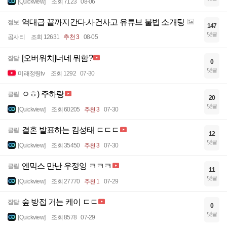
[Quickview]
조회 7123
08-06
역대급 끝까지간다.사건사고 유튜브 불법 소개팅
정보
147
댓글
곱사리
조회 12631
추천 3
08-05
[오버워치]너네 뭐함?
잡담
0
댓글
미래정령tv
조회 1292
07-30
ㅇㅎ) 주하랑
클립
20
댓글
[Quickview]
조회 60205
추천 3
07-30
결혼 발표하는 킴성태 ㄷㄷㄷ
클립
12
댓글
[Quickview]
조회 35450
추천 3
07-30
엔믹스 만난 우정잉 ㅋㅋㅋ
클립
11
댓글
[Quickview]
조회 27770
추천 1
07-29
숲 방접 거는 케이 ㄷㄷ
잡담
0
댓글
[Quickview]
조회 8578
07-29