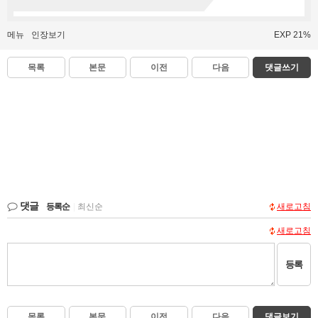
메뉴
인장보기
EXP 21%
목록
본문
이전
다음
댓글쓰기
댓글
등록순
|
최신순
새로고침
새로고침
등록
목록
본문
이전
다음
댓글보기