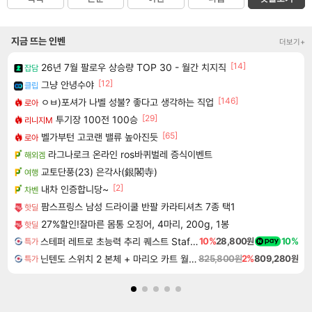
지금 뜨는 인벤
더보기+
[14]
26년 7월 팔로우 상승량 TOP 30 - 월간 치지직
잡담
[12]
그냥 안녕수야
클립
[146]
ㅇㅂ)포셔가 나벨 성불? 좋다고 생각하는 직업
로아
[29]
투기장 100전 100승
리니지M
[65]
벨가부턴 고코랜 밸류 높아진듯
로아
라그나로크 온라인 ros바퀴벌레 증식이벤트
해외겜
교토단풍(23) 은각사(銀閣寺)
여행
[2]
내차 인증합니당~
차벤
팜스프링스 남성 드라이쿨 반팔 카라티셔츠 7종 택1
핫딜
27%할인!잘마른 몸통 오징어, 4마리, 200g, 1봉
핫딜
스테퍼 레트로 초능력 추리 퀘스트 Staffer Retro A Supernatural Mystery Quest
10%
28,800원
10%
특가
닌텐도 스위치 2 본체 + 마리오 카트 월드 + 포켓몬스터 레전드 ZA 닌텐도 스위치 2 에디션 번들
825,800원
2%
809,280원
특가