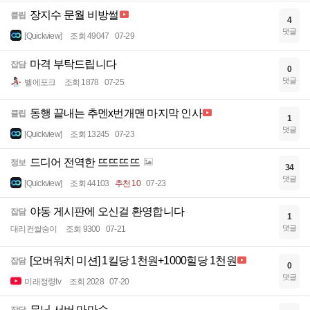
장지수 문월 비방썰
클립
4
댓글
[Quickview]
조회 49047
07-29
마격 부탁드립니다
잡담
0
댓글
벨에포크
조회 1878
07-25
동행 끝내는 추멘x번개맨 마지막 인사
클립
1
댓글
[Quickview]
조회 13245
07-23
드디어 전역한 뜨뜨뜨뜨
정보
34
댓글
[Quickview]
조회 44103
추천 10
07-23
야동 게시판에 오신걸 환영합니다
잡담
1
댓글
대리컨쌀숭이
조회 9300
07-21
[오버워치 미션] 1킬당 1천원+1000힐당 1천원
잡담
0
댓글
미래정령tv
조회 2028
07-20
무닌 서버 마마슈