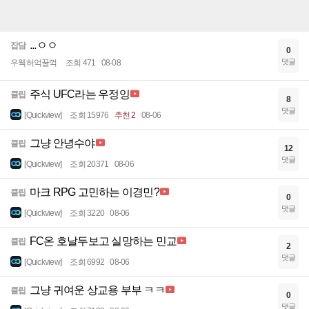
...ㅇㅇ
잡담
0
댓글
우웩허억꿀꺽
조회 471
08-08
주식 UFC라는 우정잉
클립
8
댓글
[Quickview]
조회 15976
추천 2
08-06
그냥 안녕수야
클립
12
댓글
[Quickview]
조회 20371
08-06
마크 RPG 고민하는 이경민?
클립
0
댓글
[Quickview]
조회 3220
08-06
FC온 호날두보고 실망하는 민교
클립
2
댓글
[Quickview]
조회 6992
08-06
그냥 귀여운 상교용 부부 ㅋㅋ
클립
0
댓글