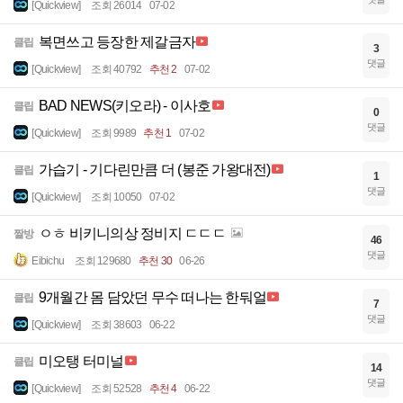
[Quickview]
조회 26014
07-02
복면쓰고 등장한 제갈금자
클립
3
댓글
[Quickview]
조회 40792
추천 2
07-02
BAD NEWS(키오라) - 이사호
클립
0
댓글
[Quickview]
조회 9989
추천 1
07-02
가습기 - 기다린만큼 더 (봉준 가왕대전)
클립
1
댓글
[Quickview]
조회 10050
07-02
ㅇㅎ 비키니의상 정비지 ㄷㄷㄷ
짤방
46
댓글
Eibichu
조회 129680
추천 30
06-26
9개월간 몸 담았던 무수 떠나는 한둬얼
클립
7
댓글
[Quickview]
조회 38603
06-22
미오탱 터미널
클립
14
댓글
[Quickview]
조회 52528
추천 4
06-22