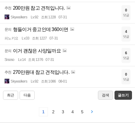
200만원 참고 견적입니다.
추천
0
댓글
Skywalkers
Lv.92
조회 1228
07-31
형들이거 중고인데 360이면
문의
4
댓글
피노키요
Lv.33
조회 1227
07-31
이거 괜찮은 사양일까요
문의
6
댓글
Sisoso
Lv.14
조회 1376
07-31
270만원대 참고 견적입니다.
추천
0
댓글
Skywalkers
Lv.92
조회 1086
08-01
최근
다음
검색
글쓰기
1
2
3
4
5