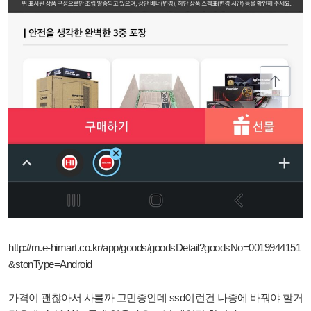
http://m.e-himart.co.kr/app/goods/goodsDetail?goodsNo=0019944151
&stonType=Android
가격이 괜찮아서 사볼까 고민중인데 ssd이런건 나중에 바꿔야 할거