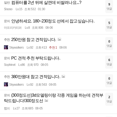
컴퓨터를 2년 뒤에 살껀데 비쌀려나요...?
일반
9
댓글
Sisoso
Lv.15
조회 532
01:30
안녕하세요. 180~230정도 선에서 잡고싶습니다.
문의
5
댓글
아프리카리퍼
Lv.8
조회 806
08-06
250만원 참고 견적입니다.
추천
0
댓글
Skywalkers
Lv.92
조회 413
추천 1
08-06
PC 견적 추천 부탁드립니다.
문의
6
댓글
Sophinet
Lv.86
조회 970
08-05
380만원대 참고 견적입니다.
추천
0
댓글
Skywalkers
Lv.92
조회 563
08-05
(300정도선)3d모델링이랑 각종 게임을 하는데 견적부
문의
2
탁드립니다!300정도선
댓글
햅피
Lv.27
조회 685
08-05