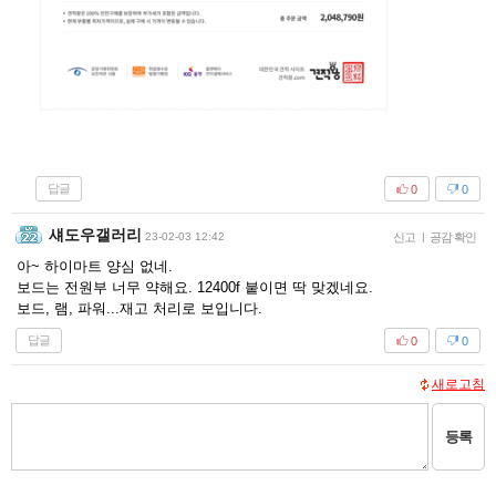
답글
0
0
섀도우갤러리
23-02-03 12:42
신고
|
공감 확인
아~ 하이마트 양심 없네.
보드는 전원부 너무 약해요. 12400f 붙이면 딱 맞겠네요.
보드, 램, 파워...재고 처리로 보입니다.
답글
0
0
새로고침
등록