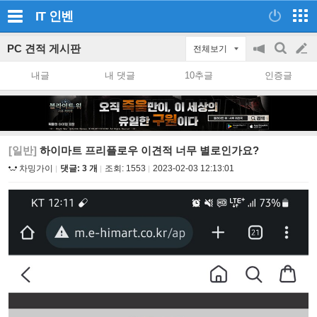
IT
인벤
PC 견적 게시판
전체보기
공
검
글
지
색
내글
내 댓글
10추글
인증글
on/off
쓰
기
[일반]
하이마트 프리플로우 이견적 너무 별로인가요?
차밍가이
댓글: 3 개
조회:
1553
2023-02-03 12:13:01