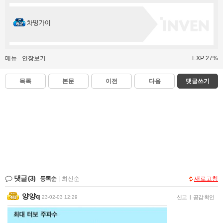
차밍가이
메뉴
인장보기
EXP 27%
목록
본문
이전
다음
댓글쓰기
댓글
(3)
등록순
|
최신순
새로고침
양양q
23-02-03 12:29
신고
|
공감 확인