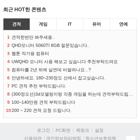
최근 HOT한 콘텐츠
견적
게임
IT
유머
연예
1
견적한번만 봐주세용..
2
QHD모니터 5060TI 8GB 질문있습니다..
3
웹툰 작가용 컴퓨터
4
UWQHD 모니터 사용 해보고 싶습니다 추천부탁드려요
5
컴퓨터를 2년 뒤에 살껀데 비쌀려나요...?
6
안녕하세요. 180~230정도 선에서 잡고싶습니다.
7
PC 견적 추천 부탁드립니다.
8
(300정도선)3d모델링이랑 각종 게임을 하는데 견적부탁드립니다!300정도선
9
100~140만원 견적 부탁드립니다
10
200 ~ 220 견적 요청 드립니다.
로그인
PC화면
퀵링크
설정
청소년보호정책
이용약관
개인정보처리방침