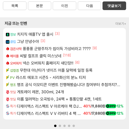
목록
본문
이전
다음
댓글보기
지금 뜨는 인벤
더보기+
[3]
치지직 애플TV 앱 출시
정보
[3]
그냥 안녕수야
클립
[9]
풍풍풍 군왕주차가 씹이득 가성비라고 ????
검은사막
[118]
씨발 컬프프 클릭 미스낫네
메이플
[6]
넥슨 오버워치 홈페이지 새단장!!
오버워치
무한대 아난타가 넷이즈 어플 달력에 일정 등록
섭컬겜
라스트 에포크 시즌5 - 서리화신의 분노 티저
PV
명조 공식 이모티콘 이벤트 진행해봤습니다! 참여부터 추첨까지????
명조
게토레이 레몬, 300ml, 24개
핫딜
이롬 얼려먹는 오곡빙수, 24팩 + 통통단팥 4캔, 1세트
핫딜
디제이맥스 리스펙트 V 아르케아 팩 DJMAX RESPECT V Arcaea Pack DLC
40%
11,880원
12%
특가
디제이맥스 리스펙트 V V 리버티 4 팩 DJMAX RESPECT V V Liberty 4 Pack DLC
40%
17,880원
12%
특가