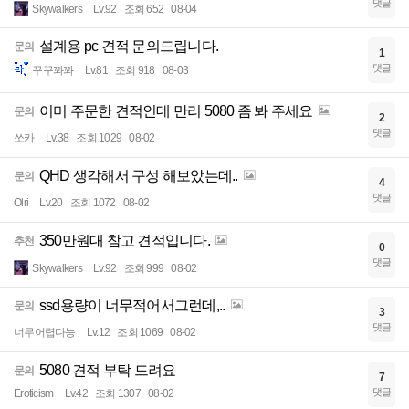
댓글
Skywalkers
Lv.92
조회 652
08-04
설계용 pc 견적 문의드립니다.
문의
1
댓글
꾸꾸꽈꽈
Lv.81
조회 918
08-03
이미 주문한 견적인데 만리 5080 좀 봐 주세요
문의
2
댓글
쏘카
Lv.38
조회 1029
08-02
QHD 생각해서 구성 해보았는데..
문의
4
댓글
Olri
Lv.20
조회 1072
08-02
350만원대 참고 견적입니다.
추천
0
댓글
Skywalkers
Lv.92
조회 999
08-02
ssd용량이 너무적어서그런데,..
문의
3
댓글
너무어렵다능
Lv.12
조회 1069
08-02
5080 견적 부탁 드려요
문의
7
댓글
Eroticism
Lv.42
조회 1307
08-02