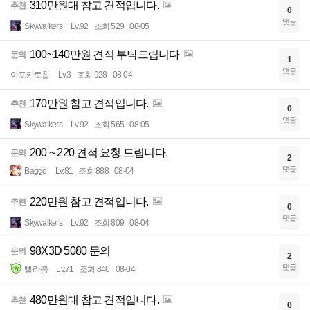
310만원대 참고 견적입니다.
추천
0
댓글
Skywalkers
Lv.92
조회 529
08-05
100~140만원 견적 부탁드립니다
문의
1
댓글
아포카토칩
Lv.3
조회 928
08-04
170만원 참고 견적입니다.
추천
0
댓글
Skywalkers
Lv.92
조회 565
08-05
200 ~ 220 견적 요청 드립니다.
문의
2
댓글
Baggo
Lv.81
조회 888
08-04
220만원 참고 견적입니다.
추천
0
댓글
Skywalkers
Lv.92
조회 809
08-04
98X3D 5080 문의
문의
2
댓글
삘라뽕
Lv.71
조회 840
08-04
480만원대 참고 견적입니다.
추천
0