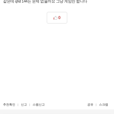
같은데 qhd 144는 문제 없을까요 그냥 게임만 합니다
0
추천확인
신고
스팸신고
공유
스크랩