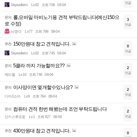
댓글
Skywalkers
Lv.92
조회 708
08-04
롤,모바일 마비노기용 견적 부탁드립니다(예산150으
문의
3
로 수정)
댓글
뇌명각
Lv.77
조회 788
08-04
150만원대 참고 견적입니다.
추천
0
댓글
Skywalkers
Lv.92
조회 745
08-04
5클라 까지 가능할까요??
문의
2
댓글
제리젤
Lv.10
조회 746
08-04
이사양이면 몇개할수있나요?
문의
2
댓글
디아3소마
Lv.9
조회 764
08-04
컴퓨터 견적 한번 해봤는데 조언 부탁드립니다
문의
2
댓글
선키스후포옹
Lv.1
조회 827
08-04
430만원대 참고 견적입니다.
추천
0