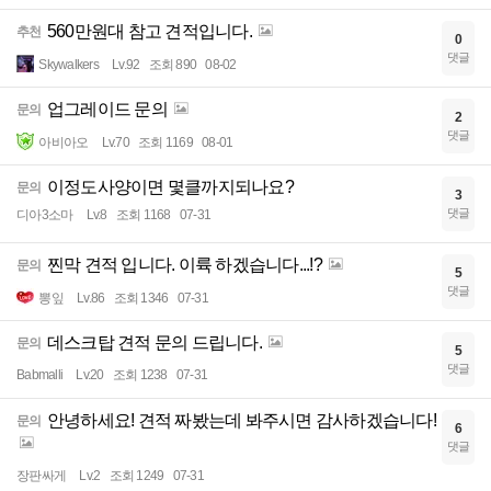
560만원대 참고 견적입니다.
추천
0
댓글
Skywalkers
Lv.92
조회 890
08-02
업그레이드 문의
문의
2
댓글
아비아오
Lv.70
조회 1169
08-01
이정도사양이면 몇클까지되나요?
문의
3
댓글
디아3소마
Lv.8
조회 1168
07-31
찐막 견적 입니다. 이륙 하겠습니다...!?
문의
5
댓글
뽕잎
Lv.86
조회 1346
07-31
데스크탑 견적 문의 드립니다.
문의
5
댓글
Babmalli
Lv.20
조회 1238
07-31
안녕하세요! 견적 짜봤는데 봐주시면 감사하겠습니다!
문의
6
댓글
장판싸게
Lv.2
조회 1249
07-31