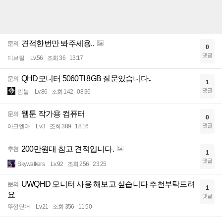
견적한번만 봐주세용..
문의
0
댓글
디브릴
Lv.56
조회 36
13:17
QHD모니터 5060TI 8GB 질문있습니다..
문의
1
댓글
껌블
Lv.86
조회 142
08:36
웹툰 작가용 컴퓨터
문의
0
댓글
아크엘마
Lv.3
조회 389
18:16
200만원대 참고 견적입니다.
추천
1
댓글
Skywalkers
Lv.92
조회 256
23:25
UWQHD 모니터 사용 해보고 싶습니다 추천부탁드려
문의
1
요
댓글
뚜껑닫어
Lv.21
조회 356
11:50