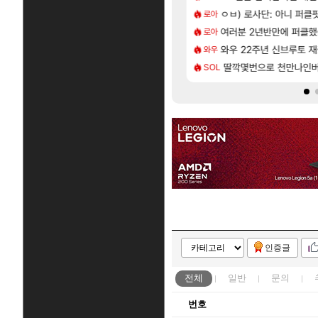
[224]
발사 신작 [시노비 넥서스] 연내 출시 예정
상 부도. ”
ㅇㅂ) 로사단: 아니 퍼클팟 
챕터별 길찾기/지도 공략 (
비스트
로아
[74]
IRST] 운영 후기 + 1~3위 공대 축하 Ai짤
서브컬쳐 게임 [펄 인 블루] 티저 사이트 오픈
비스트 오브 리인카네이션
여러분 2년반만에 퍼클
PV
로아
[31]
떡상한 팔찌옵션
| 야간 보초는 너무 힘들어
와우 22주년 신브루토 
「에린」 컨셉 포스터 
아스오라
와우
[24]
액 1억이 넘네요..다들 꼭 해보십셔ㅁㅊ
 로비에 온라인 기능이 있는데
딸깍몇번으로 천만나인
쿠를 먼저 보내서 기습
비스트
SOL
인증글
전체
일반
문의
번호