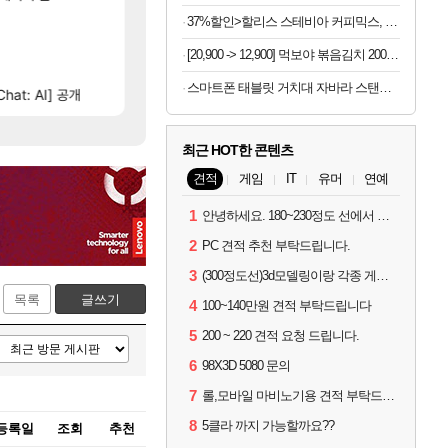
[224]
섬란 카구라 개발사 신작 [시노비 넥서스] 연내 
“ 경기도 사실상 부도. ”
섭컬겜
메이플
37%할인>할리스 스테비아 커피믹스, 9.5g, 100개입, 1개
[45]
ㅋㅋㅋㅋ
[벨가르딘 The FIRST] 운영 후기 + 1~3위 공대 축하 
넷마블, 신작 서브컬쳐 게임 [펄 인 블루] 티저 사이
섭컬겜
로아
[20,900 -> 12,900] 먹보야 볶음김치 200g 8봉지
[602]
[31]
오늘 갑자기 떡상한 팔찌옵션
4컷 만화 | 야간 보초는 너무 힘들어
아주프로
로아
스마트폰 태블릿 거치대 자바라 스탠드, 블랙, 1개
hat: AI] 공개
와ㅅㅂ 현질 금액 1억이 넘네요..다들 꼭 해보십
테스트 때는 로비에 온라인 기능이 있는데
리밋제로
FCO
최근 HOT한 콘텐츠
견적
게임
IT
유머
연예
1
안녕하세요. 180~230정도 선에서 잡고싶습니다.
2
PC 견적 추천 부탁드립니다.
3
(300정도선)3d모델링이랑 각종 게임을 하는데 견적부탁드립니다!300정도선
목록
글쓰기
4
100~140만원 견적 부탁드립니다
5
200 ~ 220 견적 요청 드립니다.
6
98X3D 5080 문의
7
롤,모바일 마비노기용 견적 부탁드립니다(예산150으로 수정)
8
5클라 까지 가능할까요??
등록일
조회
추천