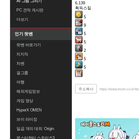
AI 그림 그리기
6,139
획득스킬
PC 견적 게시판
5
더보기
9
인기 팟벤
5
5
팟벤 바로가기
2
치지직
5
차벤
5
걸그룹
여행
주소복사
https://www.inven.co.kr/b
해외게임정보
게임 영상
HyperX OMEN
브이 라이징
일곱 개의 대죄: Origin
몬스터헌터 스토리즈3