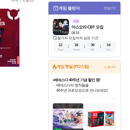
목록
|
댓글(
0
)
게임 캘린더
더보기+
모집
아스오라 CBT 모집
08.19
참가자 모집까지 남은 기간
12
18
30
12
Days
Hours
Min
Sec
게임 핫딜 (PC/스팀)
스토어+
베데스다 40주년 기념 할인 중!
베데스다의 명작들을
40주년 프로모션으로 만나보세요!
인벤게임즈 8월 특별 할인!
드래곤소드: 어웨이크닝 입점!
문명 7 특별 할인!
귀무자: 검의 길 예약 판매 중!
비스트 오브 리인카네이션 정식 출시!
커세어 코브 출시 기념 할인!
더 렐릭 퍼스트 가디언 정식 출시
마블 투혼 파이팅 소울즈 예약 판매 중!
캡콤 프렌차이즈 할인 진행 중!
캡콤 일부 상품 상시 할인
스타워즈 은하계 레이서
로블록스 기프트 카드 공식 입점
인기 퍼블리셔 모음!
스팀으로 만나는 드래곤소드!
조선&고려 DLC 출시 예정
10% 할인과
게임프릭 신작 IP
해적'섬'을 발전시키자!
설화x하드코어 액션!
마블 히어로 총 출동&화려한 격투!
몬헌, 바하 등 인기 IP를
몬헌 와일즈 & 드래곤즈 도그마2
인벤게임즈에서 10% 추가 적립
Robux를 가장 안전하고
최대 90% 할인가를 만나보세요!
네이버혜택과 함께 만나보세요!
50%할인&추가 적립까지!
이니&베니 혜택까지!
네이버 혜택가와 함께 예약하세요!
할인&네이버혜택으로 만나보세요!
네이버페이 혜택과 만나보세요!
네이버 포인트 혜택까지!
할인가에 만나보세요!
일부 에디션 상시 할인!
혜택으로 예약 판매 중
편안하게 충전하세요