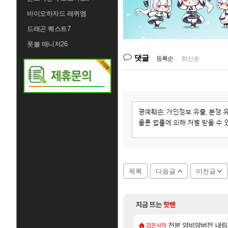
바이오하자드 레퀴엠
드래곤 퀘스트7
풋볼 매니저26
댓글
등록순
|
최신순
목록
다음글
이전글
지금 뜨는
핫벤
[25]
아니다! 정예림, 화속성 서포터 세대 교체
얘들은 왜 아직도
FF7 외전 세계관, 완결
전분 얌비얌버전 내
해외겜
검은사막