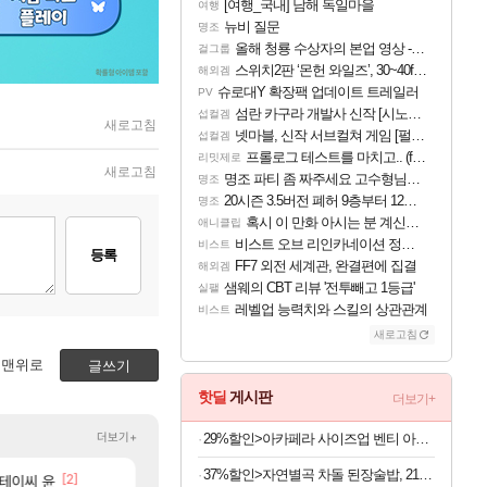
[여행_국내] 남해 독일마을
여행
뉴비 질문
명조
올해 청룡 수상자의 본업 영상 - 스테이씨 윤
걸그룹
스위치2판 ‘몬헌 와일즈’, 30~40fps 목표 추정
해외겜
슈로대Y 확장팩 업데이트 트레일러
PV
섬란 카구라 개발사 신작 [시노비 넥서스] 연내 출시 예정
섭컬겜
새로고침
넷마블, 신작 서브컬쳐 게임 [펄 인 블루] 티저 사이트 오픈
섭컬겜
프롤로그 테스트를 마치고.. (feat. 리아)
리밋제로
새로고침
명조 파티 좀 짜주세요 고수형님들…
명조
20시즌 3.5버전 폐허 9층부터 12층까지 클리어 조합 | 죽음의 노래와 바닷속 폐허 |
명조
혹시 이 만화 아시는 분 계신가요
애니클립
비스트 오브 리인카네이션 정보/공략글 모음
비스트
등록
FF7 외전 세계관, 완결편에 집결
해외겜
샘웨의 CBT 리뷰 '전투빼고 1등급'
실팰
레벨업 능력치와 스킬의 상관관계
비스트
새로고침
맨위로
글쓰기
핫딜
게시판
더보기+
더보기+
29%할인>아카페라 사이즈업 벤티 아메리카노, 600ml, 24개
37%할인>자연별곡 차돌 된장술밥, 210g, 2개 +황태 콩나물 해장국밥, 210g, 2개 + 소고기 미역국밥, 210g, 2개
[36]
[2]
[25]
임
스테이씨 윤
과부하 한정 아니다! 정예림, 화속성 서포터 
근데 펄없 얘들은 왜 아직도
나혼렙
검은사막