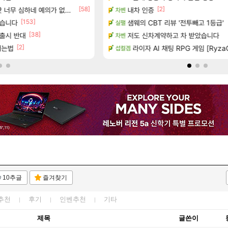
[58]
[2]
[47]
너무 심하네 예의가 없어(?)
1 ~ 12장)
내차 인증
쫀지 실시간
차벤
로아
[153]
 오픈 트레일러
했습니다
샘웨의 CBT 리뷰 '전투빼고 1등급'
ㅇㅂ) 쫀지 채팅창 ㅋㅋㅋㅋㅋㅋㅋ
실팰
로아
[38]
재출시 반대
공개
저도 신차계약하고 차 받았습니다
메이플 렉걸리는 애들은 참고해라
차벤
메이플
[2]
[61]
버는법
하는 법
와 퍼클나왔당
라이자 AI 채팅 RPG 게임 [RyzaC
섭컬겜
로아
10추글
즐겨찾기
추천
후기
인벤추천
기타
제목
글쓴이