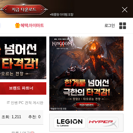
혜택.아이마트
로그인
인
벤
전
체
사
이
트
맵
브랜드 파트너
IT 인벤 PC 견적 게시판
조회:
1,211
추천:
0