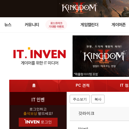
로스트아크
뉴스
커뮤니티
게임캘린더
게이머존
기대평 이벤트
홈
PC 견적
IT 
IT 인벤
주소보기
복사
로그인하고
갓라이크
출석보상
받으세요!
로그인