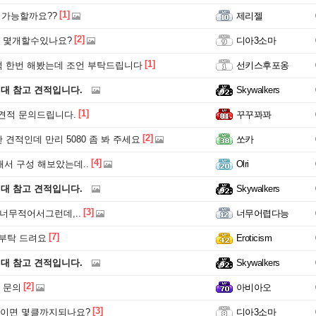
[1]
 가능할까요??
제리젤
[2]
 몇개할수있나요?
디아3소마
[1]
 한번 해봤는데 조언 부탁드립니다
선키스후포옹
원대 참고 견적입니다.
Skywalkers
[1]
 견적 문의드립니다.
꾸꾸꽈꽈
[2]
 견적인데 만리 5080 좀 봐 주세요
쏘카
[4]
해서 구성 해보았는데..
Olri
원대 참고 견적입니다.
Skywalkers
[3]
 너무적어서그런데,..
너무어렵다능
[7]
 부탁 드려요
Eroticism
원대 참고 견적입니다.
Skywalkers
[2]
 문의
아비아오
[3]
이면 몇클까지되나요?
디아3소마