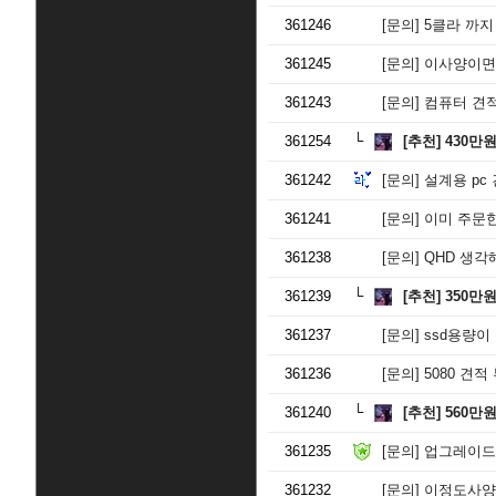
361246
[문의]
5클라 까지
361245
[문의]
이사양이면
361243
[문의]
컴퓨터 견적
361254
[추천]
430만
361242
[문의]
설계용 pc
361241
[문의]
이미 주문한
361238
[문의]
QHD 생각
361239
[추천]
350만
361237
[문의]
ssd용량이
361236
[문의]
5080 견적
361240
[추천]
560만
361235
[문의]
업그레이드
361232
[문의]
이정도사양