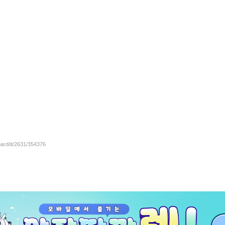
oard/it/2631/354376