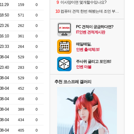
9
이사양이면 몇개할수있나요?
11:29
159
0
10
컴퓨터 견적 한번 해봤는데 조언 부탁드립니다
18:50
571
0
23:26
262
0
PC 견적이 궁금하다면?
IT인벤 견적게시판
16:10
361
0
매일매일,
23:33
264
0
인벤 출석체크!
08-04
529
0
주사위 굴리고 포인트!
인벤 마블
23:40
283
0
08-04
529
0
추천 코스프레 갤러리
08-04
452
0
08-04
458
0
08-04
389
0
08-04
434
0
08-04
405
0