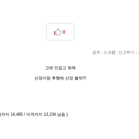
0
공유
스크랩
신고하기
고래 안잡고 뭐해
선장이랑 후행배 선장 불럿!!!
까지 14,485 / 마격까지 13,234 남음 )