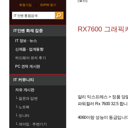
[일반]
회원가입
ID/PW 찾기
RX7600 그래픽
IT인벤 화제 집중
IT 정보 · 뉴스
신제품 · 업계동향
하드웨어 유저 후기
PC 견적 게시판
IT 커뮤니티
자유 게시판
알리 익스프레스 > 정품 당
└
질문과 답변
파워컬러 Rx 7600 32.5 합
└
노트북
└
모니터
4060이랑 성능이 동급입니
└
게이밍 · 주변기기