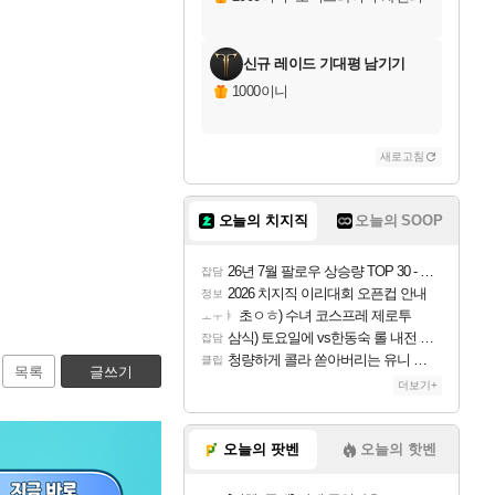
신규 레이드 기대평 남기기
1000이니
새로고침
오늘의 치지직
오늘의 SOOP
26년 7월 팔로우 상승량 TOP 30 - 월간 치지직
잡담
2026 치지직 이리대회 오픈컵 안내
정보
초ㅇㅎ) 수녀 코스프레 제로투
ㅗㅜㅑ
삼식) 토요일에 vs한동숙 롤 내전 예정
잡담
청량하게 콜라 쏟아버리는 유니 ㅋㅋㅋ
클립
목록
글쓰기
더보기+
오늘의 팟벤
오늘의 핫벤