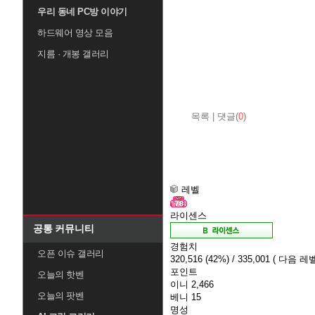
우리 동네 PC방 이야기
하드웨어 영상 모음
지름 · 개봉 갤러리
목록
|
댓글(
0
)
레벨
라이센스
공통 커뮤니티
경험치
오픈 이슈 갤러리
320,516
(42%)
/ 335,001
( 다음 레벨
포인트
오늘의 핫벤
이니
2,466
오늘의 팟벤
베니
15
명성