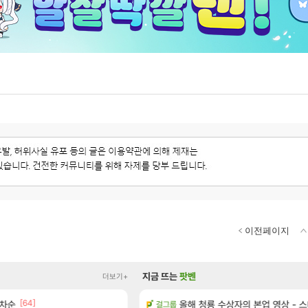
이전페이지
지금 뜨는
팟벤
더보기+
[64]
[1]
편에 집결
림차순
이게 5년간 티원을 좀 먹은 플레이
올해 청룡 수상자의 본업 영상 - 
걸그룹
LoL