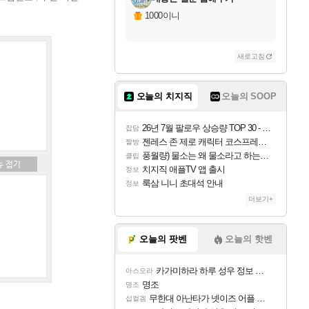
1000이니
새로고침
오늘의 치지직
오늘의 SOOP
26년 7월 팔로우 상승량 TOP 30 - 월간 치지직
잡담
젠레스 존 제로 캐릭터 코스프레한 꽁주
짤방
풍월량) 물소는 왜 물소라고 하는거야? 아! 그만 ㅋㅋ
클립
치지직 애플TV 앱 출시
정보
룩삼 니니 초대석 안내
정보
더보기+
오늘의 팟벤
오늘의 핫벤
카가미하라 하루 성우 정보 및 주요 필모
아스오라
명조
명조
무한대 아난타가 넷이즈 어플 달력에 일정 등록
섭컬겜