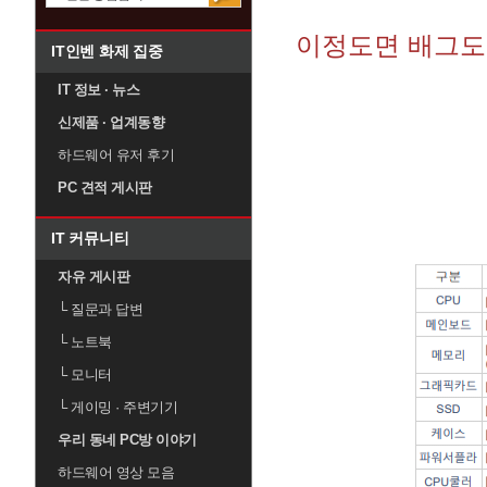
이정도면 배그도
IT인벤 화제 집중
IT 정보 · 뉴스
신제품 · 업계동향
하드웨어 유저 후기
PC 견적 게시판
IT 커뮤니티
자유 게시판
└
질문과 답변
└
노트북
└
모니터
└
게이밍 · 주변기기
우리 동네 PC방 이야기
하드웨어 영상 모음