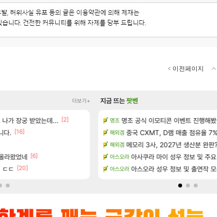
이전페이지
지금 뜨는
팟벤
더보기+
[2]
나가 장궁 받았는데...
아이템 획득 위치 공략 (89개)
명조 공식 이모티콘 이벤트 진행해봤습니다! 참
풍풍풍 군왕주차가 씹이득 가성비
명조
검은사막
[16]
략 (30개) - 방랑 결투가
니다.
중국 CXMT, D램 매출 점유율 7%…
베라서버 1위길드 내 대규모 인원이
해외겜
메이플
[49]
정보 및 주요 필모
메모리 3사, 2027년 생산분 완판
ㅇㅂ)진짜 개웃기네 ㅋㅋ
해외겜
메이플
[6]
[120]
 공략 (36개) - 미식가 도전과제
 올라왔었네
씨발 컬프프 클릭 미스낫네
아사쿠라 마이 성우 정보 및 주요
아스오라
메이플
[20]
 ㄷㄷ
☆무료☆ 템세팅 사이트 개발자
아스오라 성우 정보 및 출연작 
아스오라
메이플