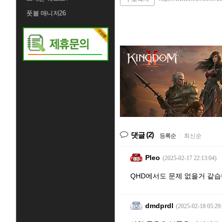
풋볼 매니저26
(2)
댓글
등록순
|
최신순
Pleo
(2025-02-17 22:13:04)
QHD에서도 문제 없을거 같습
dmdprdl
(2025-02-18 05:29