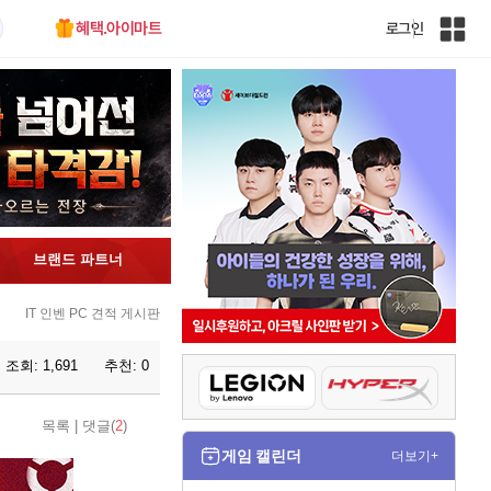
혜택.아이마트
로그인
인
벤
전
체
사
이
트
맵
브랜드 파트너
IT 인벤 PC 견적 게시판
조회:
1,691
추천:
0
목록
|
댓글(
2
)
게임 캘린더
더보기+