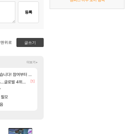
등록
맨위로
글쓰기
더보기+
[9]
[16]
여부터 추첨까지????
라고 ????
모든 성소 위치 공략 (40개) - 귀환한 영혼
환카라를 유 에크 교환 쪼매 서운함..
비스트
검은사막
[252]
[1]
[55]
글로벌 4위로 부상
탈종용 추정사건
후닝 780억 부자 아니였음??
아키츠 아키나 성우 정보 및 주요 필모
아스오라
메이플
[1]
?
[여행_국내] 남해 독일마을
환산 13만 스펙으로 삐져서 매주 수로 10만점 치고있으면 
여행
메이플
[96]
 필모
이거 진짜 뭐라는거야?
프롤로그 테스트를 마치고.. (feat. 리아)
리밋제로
메이플
[187]
[81]
입니다
모음
8월 28일 넷플릭스에서 예고편 공개 예정
아이고... 길드내에서 쿠데타 일어났네
GTA6
메이플