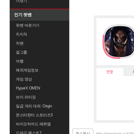
더보기
인기 팟벤
팟벤 바로가기
치지직
차벤
걸그룹
여행
해외게임정보
인장
게임 영상
HyperX OMEN
브이 라이징
일곱 개의 대죄: Origin
몬스터헌터 스토리즈3
바이오하자드 레퀴엠
드래곤 퀘스트7
주소복사
https://www.inven.co.kr/b