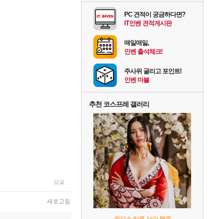
PC 견적이 궁금하다면?
IT인벤 견적게시판
매일매일,
인벤 출석체크!
주사위 굴리고 포인트!
인벤 마블
추천 코스프레 갤러리
답글
새로고침
원피스 하루 보아 행콕