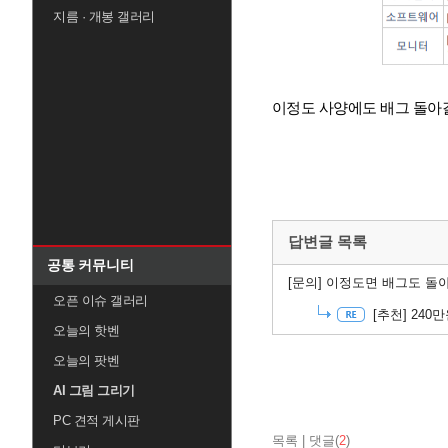
지름 · 개봉 갤러리
이정도 사양에도 배그 돌아
답변글 목록
공통 커뮤니티
[문의]
이정도면 배그도 돌아 
오픈 이슈 갤러리
[추천]
240
오늘의 핫벤
오늘의 팟벤
AI 그림 그리기
PC 견적 게시판
목록
|
댓글(
2
)