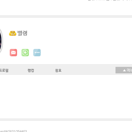
별랭
프로필
랭킹
칭호
oard/it/2631/354403