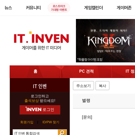
로스트아크
뉴스
커뮤니티
게임캘린더
게이머존
기대평 이벤트
홈
PC 견적
IT 
IT 인벤
주소보기
복사
로그인하고
별랭
출석보상
받으세요!
로그인
[문의]
회원가입
ID/PW 찾기