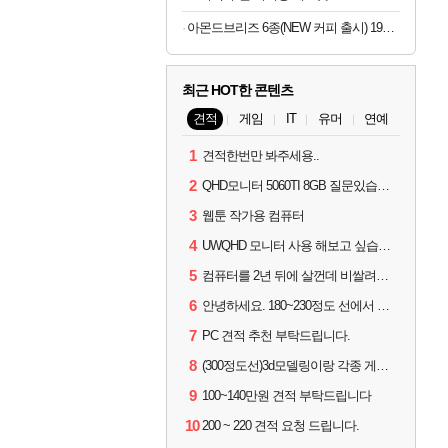
아몬드브리즈 6종(NEW 커피 출시) 190ML/950ML 10팩/24팩/48팩 중 택 1
최근 HOT한 콘텐츠
견적
게임
IT
유머
연예
1
견적한번만 봐주세용..
2
QHD모니터 5060TI 8GB 질문있습니다..
3
웹툰 작가용 컴퓨터
4
UWQHD 모니터 사용 해보고 싶습니다 추천부탁드려요
5
컴퓨터를 2년 뒤에 살껀데 비쌀려나요...?
6
안녕하세요. 180~230정도 선에서 잡고싶습니다.
7
PC 견적 추천 부탁드립니다.
8
(300정도선)3d모델링이랑 각종 게임을 하는데 견적부탁드립니다!300정도선
9
100~140만원 견적 부탁드립니다
10
200 ~ 220 견적 요청 드립니다.