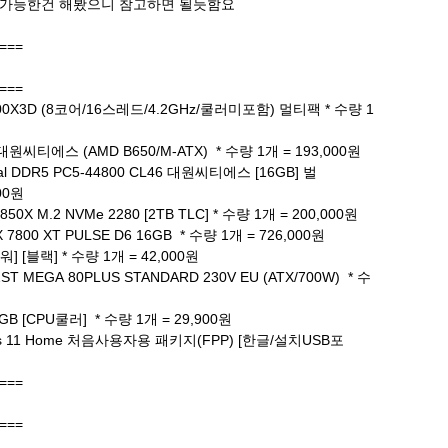
 가능한건 해봤으니 참고하면 될듯함요
===
===
800X3D (8코어/16스레드/4.2GHz/쿨러미포함) 멀티팩 * 수량 1
RS 대원씨티에스 (AMD B650/M-ATX) * 수량 1개 = 193,000원
al DDR5 PC5-44800 CL46 대원씨티에스 [16GB] 벌
000원
k SN850X M.2 NVMe 2280 [2TB TLC] * 수량 1개 = 200,000원
RX 7800 XT PULSE D6 16GB * 수량 1개 = 726,000원
타워] [블랙] * 수량 1개 = 42,000원
R12ST MEGA 80PLUS STANDARD 230V EU (ATX/700W) * 수
 ARGB [CPU쿨러] * 수량 1개 = 29,900원
ws 11 Home 처음사용자용 패키지(FPP) [한글/설치USB포
===
===