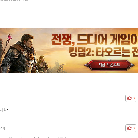
공감
비공
0
니다.
:20)
공감
비공
0