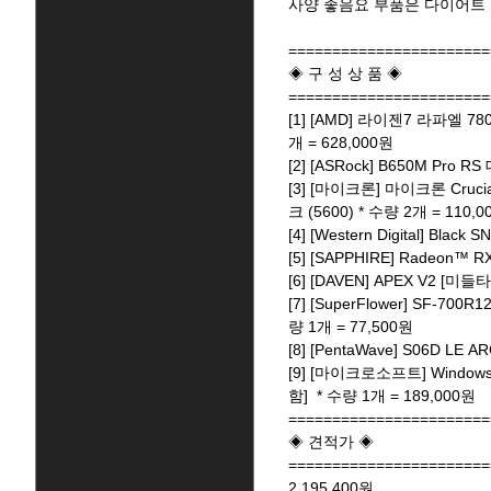
사양 좋음요 부품은 다이어트
=======================
◈ 구 성 상 품 ◈
=======================
[1] [AMD] 라이젠7 라파엘 7
개 = 628,000원
[2] [ASRock] B650M Pro 
[3] [마이크론] 마이크론 Cruci
크 (5600) * 수량 2개 = 110,
[4] [Western Digital] Blac
[5] [SAPPHIRE] Radeon™ 
[6] [DAVEN] APEX V2 [미들
[7] [SuperFlower] SF-700
량 1개 = 77,500원
[8] [PentaWave] S06D LE
[9] [마이크로소프트] Windo
함] * 수량 1개 = 189,000원
=======================
◈ 견적가 ◈
=======================
2,195,400원