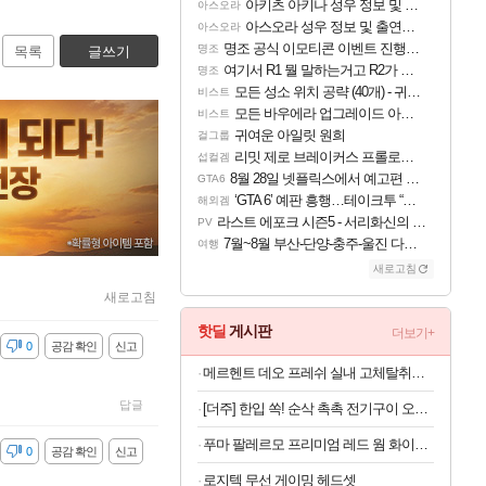
아키츠 아키나 성우 정보 및 주요 필모
아스오라
아스오라 성우 정보 및 출연작 모음
아스오라
명조 공식 이모티콘 이벤트 진행해봤습니다! 참여부터 추첨까지????
명조
목록
글쓰기
여기서 R1 뭘 말하는거고 R2가 뭘말하는걸까요?
명조
모든 성소 위치 공략 (40개) - 귀환한 영혼 도전과제
비스트
모든 바우에라 업그레이드 아이템 획득 위치 공략 (89개)
비스트
귀여운 아일릿 원희
걸그룹
리밋 제로 브레이커스 프롤로그 테스트 후기 영상 업로드
섭컬겜
8월 28일 넷플릭스에서 예고편 공개 예정
GTA6
‘GTA 6’ 예판 흥행…테이크투 “내부 예상 크게 넘어”
해외겜
라스트 에포크 시즌5 - 서리화신의 분노 티저
PV
7월~8월 부산-단양-충주-울진 다녀왔어요~
여행
새로고침
새로고침
핫딜
게시판
더보기+
감
0
공감 확인
신고
메르헨트 데오 프레쉬 실내 고체탈취제, 프레쉬 린넨, 350g x 2개
답글
[더주] 한입 쏙! 순삭 촉촉 전기구이 오다리 180g (50-60미)
푸마 팔레르모 프리미엄 레드 웜 화이트 여자 운동화 401744-03
감
0
공감 확인
신고
로지텍 무선 게이밍 헤드셋