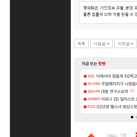
목록
다음글
이전글
지금 뜨는
핫벤
[16]
치 공략 (40개) - 귀환한 영혼 도전과제
 에크 교환 쪼매 서운함..
이제서야 힘들게 50찍고 
모든 바우에라 업그레이드 
비스트
SOL
[55]
 부자 아니였음??
나 성우 정보 및 주요 필모
모든 엘리트 골렘 위치 공
주말패키지가 나왔읍
비스트
리니지M
[1]
[84]
[5]
남해 독일마을
으로 삐져서 매주 수로 10만점 치고있으면 ㅋㅋ
카가미하라 하루 성우 
대충 연구소요약
아스오라
검은사막
[96]
뭐라는거야?
트를 마치고.. (feat. 리아)
모든 요리/작물 책 획득 위치
이유나 2D 일러스트
비스트
오버워치
[81]
넷플릭스에서 예고편 공개 예정
길드내에서 쿠데타 일어났네
선녀바위해수욕장
02년생 헬스녀 레깅스핏
여행
FCO