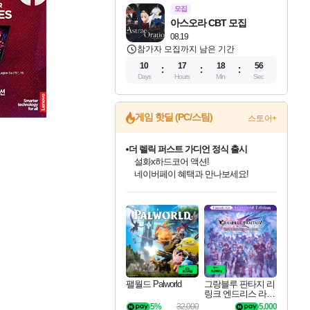
모집
아스오라 CBT 모집
08.19
참가자 모집까지 남은 기간
10
17
18
55
Days
Hours
Min
Sec
게임 핫딜 (PC/스팀)
스토어+
더 렐릭 퍼스트 가디언 정식 출시
설화x하드코어 액션!
네이버페이 혜택과 만나보세요!
베데스다 40주년 기념 할인 중!
인벤게임즈 8월 특별 할인!
드래곤소드: 어웨이크닝 입점!
문명 7 특별 할인!
마블 투혼 파이팅 소울즈 정식출시!
귀무자: 검의 길 예약 판매 중!
비스트 오브 리인카네이션 정식 출시!
커세어 코브 출시 기념 할인!
캡콤 프렌차이즈 할인 진행 중!
캡콤 일부 상품 상시 할인
스타워즈 은하계 레이서
로블록스 기프트 카드 공식 입점
베데스다의 명작들을
인기 퍼블리셔 모음!
스팀으로 만나는 드래곤소드!
조선&고려 DLC 출시 예정
마블 히어로 총 출동&화려한 격투!
10% 할인과
게임프릭 신작 IP
해적'섬'을 발전시키자!
몬헌, 바하 등 인기 IP를
몬헌 와일즈 & 드래곤즈 도그마2
인벤게임즈에서 10% 추가 적립
Robux를 가장 안전하고
40주년 프로모션으로 만나보세요!
최대 90% 할인가를 만나보세요!
네이버혜택과 함께 만나보세요!
50%할인&추가 적립까지!
네이버 포인트 혜택까지!
이니&베니 혜택까지!
네이버 혜택가와 함께 예약하세요!
할인&네이버혜택으로 만나보세요!
할인가에 만나보세요!
일부 에디션 상시 할인!
혜택으로 예약 판매 중
편안하게 충전하세요
팰월드 Palworld
그랑블루 판타지 리
링크 엔드리스 라그
나로크 업그레이드
5%
32,000
5,000