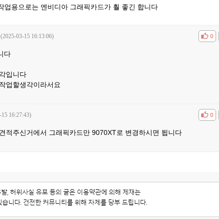
작업용으로는 엔비디아 그래픽카드가 훨 좋긴 합니다
(2025-03-15 16:13:06)
공감
비공
0
니다
생각입니다
시작업할생각이라서요
-15 16:27:43)
공감
비공
0
견적주신거에서 그래픽카드만 9070XT로 변경하시면 됩니다