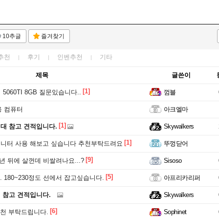
10추글
즐겨찾기
추천
후기
인벤추천
기타
제목
글쓴이
[1]
5060TI 8GB 질문있습니다..
껌블
용 컴퓨터
아크엘마
[1]
원대 참고 견적입니다.
Skywalkers
[1]
모니터 사용 해보고 싶습니다 추천부탁드려요
뚜껑닫어
[9]
년 뒤에 살껀데 비쌀려나요...?
Sisoso
[5]
 180~230정도 선에서 잡고싶습니다.
아프리카리퍼
원 참고 견적입니다.
Skywalkers
[6]
추천 부탁드립니다.
Sophinet