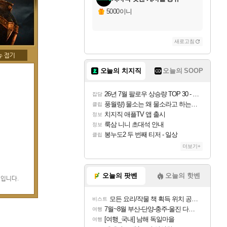
5000이니
새로고침
오늘의 치지직
오늘의 SOOP
26년 7월 팔로우 상승량 TOP 30 - 월간 치지직
잡담
풍월량) 물소는 왜 물소라고 하는거야? 아! 그만 ㅋㅋ
클립
치지직 애플TV 앱 출시
정보
룩삼 니니 초대석 안내
정보
봉누도2 두 번째 티저 - 일상
클립
더보기+
오늘의 팟벤
오늘의 핫벤
째입니다.
모든 요리/작물 책 획득 위치 공략 (36개) - 미식가 도전과제
비스트
7월~8월 부산-단양-충주-울진 다녀왔어요~
여행
[여행_국내] 남해 독일마을
여행