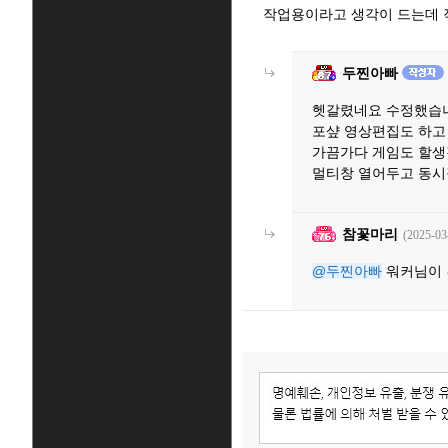
작업용이라고 생각이 드는데 
두찐아빠
헷갈렸네요 수정했습
포샾 영상편집도 하고
가끔가다 게임도 할
멀티창 열어두고 동
참꽃마리
(2025-03
@두찐아빠
워커님이 