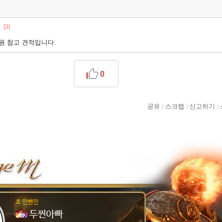
[3]
원 참고 견적입니다.
0
공유
스크랩
신고하기
초 인벤인
두찐아빠