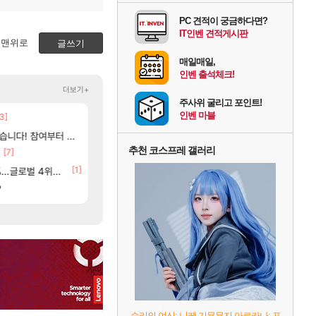
PC 견적이 궁금하다면?
IT인벤 견적게시판
맨위로
글쓰기
매일매일,
인벤 출석체크!
더보기+
주사위 굴리고 포인트!
인벤 마블
3]
[18]
02년생 헬스녀 레깅스핏 ㄷㄷ
아사쿠라 마이 성우 정보 및 주요 필모
아스오라
FCO
여부터 추첨까지????
베라서버 1위길드 내 대규모 인원이탈종용 추정
아스오라 성우 정보 및 출연작 모음
아스오라
메이플
추천 코스프레 갤러리
[7]
[9]
[6]
라고 ????
모든 성소 위치 공략 (40개) - 귀환한 영혼
이유나 2D 일러스트 올라왔었네
비스트
오버워치
[84]
[1]
[117]
글로벌 4위로 부상
씨발 컬프프 클릭 미스낫네
아키츠 아키나 성우 정보 및 주요 필모
아스오라
메이플
[135]
?
파리바게트 본사에서 연락왔음
프롤로그 테스트를 마치고.. (feat. 리아)
리밋제로
메이플
승리의 여신: 니케 기묭묭지 아르카나: 포