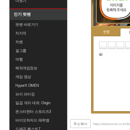
더보기
인기 팟벤
팟벤 바로가기
인장
치지직
차벤
걸그룹
여행
해외게임정보
게임 영상
HyperX OMEN
브이 라이징
일곱 개의 대죄: Origin
몬스터헌터 스토리즈3
바이오하자드 레퀴엠
주소복사
https://www.inven.co.kr/b
드래곤 퀘스트7