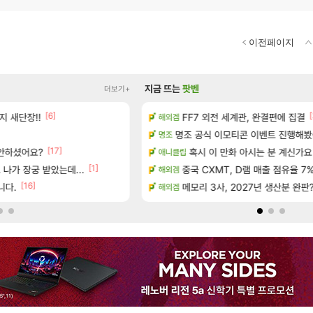
이전페이지
지금 뜨는
팟벤
더보기+
[1]
[6]
[16]
[
을
지 새단장!!
FF7 외전 세계관, 완결편에 집결
아떨린다 한시간후면
해외겜
리니지M
[5]
아이템 획득 위치 공략 (89개)
명조 공식 이모티콘 이벤트 진행해봤습니다! 참
대충 연구소요약
명조
검은사막
[17]
 안하셨어요?
 예고편 공개 예정
혹시 이 만화 아시는 분 계신가요
풍풍풍 군왕주차가 씹이득 가성비
애니클립
검은사막
[1]
나가 장궁 받았는데...
정보 및 주요 필모
중국 CXMT, D램 매출 점유율 7%…
현재 나무위키 실검 1위인 김규원
해외겜
메이플
[16]
[48]
 한정 의뢰 이벤트
니다.
메모리 3사, 2027년 생산분 완판
ㅇㅂ)진짜 개웃기네 ㅋㅋ
해외겜
메이플