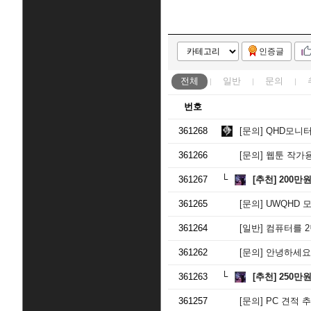
인증글
전체
일반
문의
번호
361268
[문의]
QHD모니터 
361266
[문의]
웹툰 작가
361267
[추천]
200만
361265
[문의]
UWQHD 
361264
[일반]
컴퓨터를 2
361262
[문의]
안녕하세요.
361263
[추천]
250만
361257
[문의]
PC 견적 