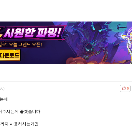
36)
공감
비공
0
없는데
 적어주시는게 좋겠습니다
28GB까지 사용하시는거면