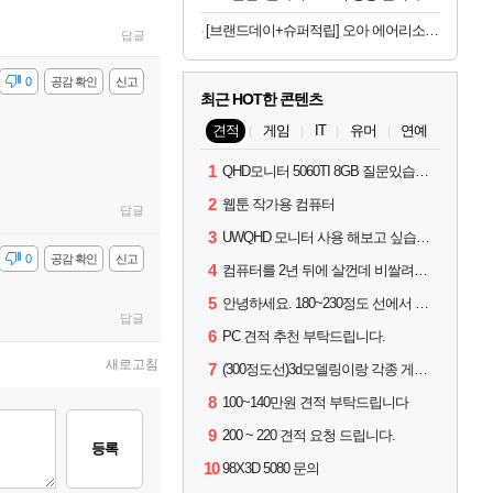
[브랜드데이+슈퍼적립] 오아 에어리소닉 BLDC 플라즈마 헤어 드라이기 항공모터 고속 드라이어 음이온 저소음
답글
감
0
공감 확인
신고
최근 HOT한 콘텐츠
견적
게임
IT
유머
연예
1
QHD모니터 5060TI 8GB 질문있습니다..
2
웹툰 작가용 컴퓨터
답글
3
UWQHD 모니터 사용 해보고 싶습니다 추천부탁드려요
감
0
공감 확인
신고
4
컴퓨터를 2년 뒤에 살껀데 비쌀려나요...?
5
안녕하세요. 180~230정도 선에서 잡고싶습니다.
답글
6
PC 견적 추천 부탁드립니다.
새로고침
7
(300정도선)3d모델링이랑 각종 게임을 하는데 견적부탁드립니다!300정도선
8
100~140만원 견적 부탁드립니다
9
200 ~ 220 견적 요청 드립니다.
등록
10
98X3D 5080 문의