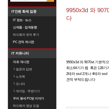
9950x3d 와 
IT인벤 화제 집중
다
IT 정보 · 뉴스
신제품 · 업계동향
하드웨어 유저 후기
PC 견적 게시판
IT 커뮤니티
9950x3d 와 9070xt 기
자유 게시판
최소64기가 렘 혹은 128기
└
질문과 답변
2테라 ssd 2개나 4테라 ssd
└
노트북
견적 부탁드립니다
└
모니터
└
게이밍 · 주변기기
우리 동네 PC방 이야기
하드웨어 영상 모음