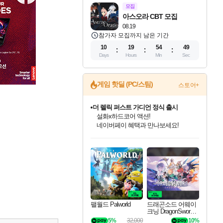
모집
아스오라 CBT 모집
08.19
참가자 모집까지 남은 기간
10
19
54
48
Days
Hours
Min
Sec
게임 핫딜 (PC/스팀)
스토어+
더 렐릭 퍼스트 가디언 정식 출시
설화x하드코어 액션!
네이버페이 혜택과 만나보세요!
인벤게임즈 8월 특별 할인!
드래곤소드: 어웨이크닝 입점!
문명 7 특별 할인!
마블 투혼 파이팅 소울즈 정식출시!
귀무자: 검의 길 예약 판매 중!
비스트 오브 리인카네이션 정식 출시!
커세어 코브 출시 기념 할인!
베데스다 40주년 기념 할인 중!
캡콤 프렌차이즈 할인 진행 중!
캡콤 일부 상품 상시 할인
스타워즈 은하계 레이서
로블록스 기프트 카드 공식 입점
인기 퍼블리셔 모음!
스팀으로 만나는 드래곤소드!
조선&고려 DLC 출시 예정
마블 히어로 총 출동&화려한 격투!
10% 할인과
게임프릭 신작 IP
해적'섬'을 발전시키자!
베데스다의 명작들을
몬헌, 바하 등 인기 IP를
몬헌 와일즈 & 드래곤즈 도그마2
인벤게임즈에서 10% 추가 적립
Robux를 가장 안전하고
최대 90% 할인가를 만나보세요!
네이버혜택과 함께 만나보세요!
50%할인&추가 적립까지!
네이버 포인트 혜택까지!
이니&베니 혜택까지!
네이버 혜택가와 함께 예약하세요!
할인&네이버혜택으로 만나보세요!
40주년 프로모션으로 만나보세요!
할인가에 만나보세요!
일부 에디션 상시 할인!
혜택으로 예약 판매 중
편안하게 충전하세요
팰월드 Palworld
드래곤소드 어웨이
크닝 DragonSword A
wakening
5%
32,000
10%