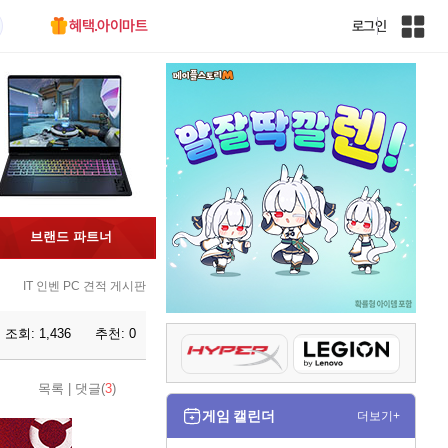
혜택.아이마트
로그인
인
벤
전
체
사
이
트
맵
브랜드 파트너
IT 인벤 PC 견적 게시판
조회:
1,436
추천:
0
목록
|
댓글(
3
)
게임 캘린더
더보기+