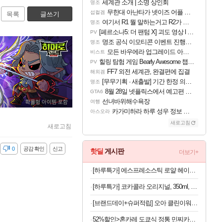
세계관 소개 | 소명 상인회
명조
무한대 아난타가 넷이즈 어플 달력에 일정 등록
섭컬겜
목록
글쓰기
여기서 R1 뭘 말하는거고 R2가 뭘말하는걸까요?
명조
[페르소나5: 더 팬텀 X] 괴도 영상 l 타카마키 안·댄싱 스타
PV
명조 공식 이모티콘 이벤트 진행해봤습니다! 참여부터 추첨까지????
명조
모든 바우에라 업그레이드 아이템 획득 위치 공략 (89개)
비스트
힐링 탐험 게임 Bearly Awesome 챕터 1 트레일러
PV
FF7 외전 세계관, 완결편에 집결
해외겜
[무무기획 · 새출발] 기간 한정 의뢰 이벤트
명조
8월 28일 넷플릭스에서 예고편 공개 예정
GTA6
선녀바위해수욕장
여행
카가미하라 하루 성우 정보 및 주요 필모
아스오라
새로고침
새로고침
감
0
공감 확인
신고
핫딜
게시판
더보기+
[하루특가] 에스프레소스틱 로얄 헤이즐넛
[하루특가] 코카콜라 오리지널, 350ml, 24개
[브랜드데이+슈퍼적립] 오아 클린이워터B-UV 휴대용 무선 구강세정기 물치실 치아세정기 임플란트 교정 부모님 선물
52%할인>혼카레 도쿄식 정통 민찌카레, 오리지널, 210g, 7개