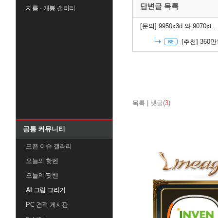
답변글 목록
지름 · 개봉 갤러리
[문의]
9950x3d 와 9070xt..
[추천]
360만
목록
|
댓글(
3
)
공통 커뮤니티
오픈 이슈 갤러리
오늘의 핫벤
오늘의 팟벤
AI 그림 그리기
PC 견적 게시판