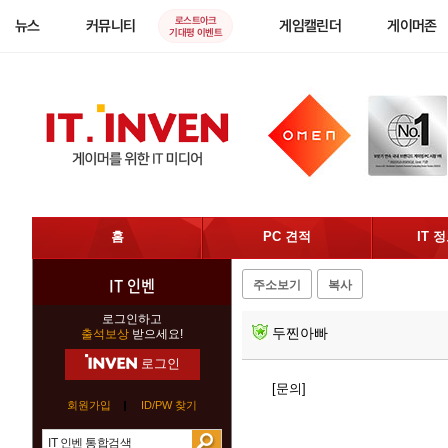
로스트아크
뉴스
커뮤니티
게임캘린더
게이머존
기대평 이벤트
홈
PC 견적
IT 
IT 인벤
주소보기
복사
로그인하고
두찐아빠
출석보상
받으세요!
로그인
[문의]
회원가입
ID/PW 찾기