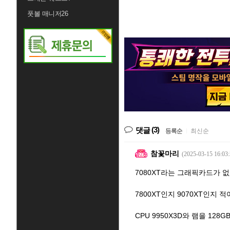
풋볼 매니저26
(3)
댓글
등록순
|
최신순
참꽃마리
(2025-03-15 16:03:
7080XT라는 그래픽카드가 
7800XT인지 9070XT인지
CPU 9950X3D와 램을 1