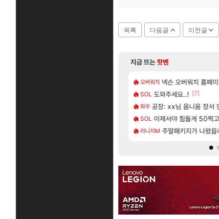
목록
다음글
이전글
지금 뜨는
핫벤
[18]
녀 레깅스핏 ㄷㄷ
이 성우 정보 및 주요 필모
[여행_국내] 남해 독일마
넥슨 오버워치 홈페이
여행
오버워치
[241]
[7]
길드 내 대규모 인원이탈종용 추정사건
우 정보 및 출연작 모음
도와주세요..!
모든 바우에라 업그레이드 
비스트
SOL
[6]
치 공략 (40개) - 귀환한 영혼 도전과제
D 일러스트 올라왔었네
공장: xx님 옴니움 장서
8월 28일 넷플릭스에서
GTA6
와우
[117]
 클릭 미스낫네
나 성우 정보 및 주요 필모
이제서야 힘들게 50찍고 
카가미하라 하루 성우 
아스오라
SOL
[135]
본사에서 연락왔음
트를 마치고.. (feat. 리아)
[무무기획 · 새출발] 기간
주말패키지가 나왔읍
명조
리니지M