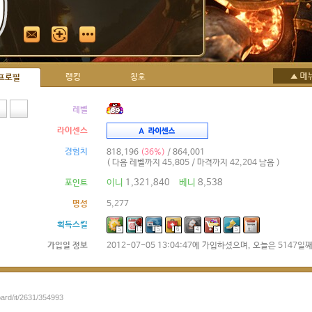
랭킹
칭호
프로필
레벨
라이센스
경험치
818,196
(36%)
/ 864,001
( 다음 레벨까지 45,805 / 마격까지 42,204 남음 )
이니
1,321,840
베니
8,538
포인트
명성
5,277
획득스킬
5
11
5
6
4
5
5
가입일 정보
2012-07-05 13:04:47에 가입하셨으며, 오늘은 5147일
oard/it/2631/354993