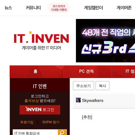
로스트아크
뉴스
커뮤니티
게임캘린더
게이머존
기대평 이벤트
홈
PC 견적
IT 
IT 인벤
주소보기
복사
로그인하고
Skywalkers
출석보상
받으세요!
로그인
[추천]
회원가입
ID/PW 찾기