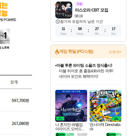
모집
아스오라 CBT 모집
08.19
참가자 모집까지 남은 기간
11
08
27
16
Days
Hours
Min
Sec
마블 투혼 파이팅 소울즈 정식출시!
게임 핫딜 (PC/스팀)
스토어+
마블 히어로 총 출동&화려한 격투!
네이버 포인트 혜택까지!
귀무자: 검의 길 예약 판매 중!
10% 할인과
이니&베니 혜택까지!
인벤게임즈 8월 특별 할인!
드래곤소드: 어웨이크닝 입점!
문명 7 특별 할인!
비스트 오브 리인카네이션 정식 출시!
커세어 코브 출시 기념 할인!
더 렐릭 퍼스트 가디언 정식 출시
베데스다 40주년 기념 할인 중!
캡콤 프렌차이즈 할인 진행 중!
캡콤 일부 상품 상시 할인
스타워즈 은하계 레이서
로블록스 기프트 카드 공식 입점
인기 퍼블리셔 모음!
스팀으로 만나는 드래곤소드!
조선&고려 DLC 출시 예정
게임프릭 신작 IP
해적'섬'을 발전시키자!
설화x하드코어 액션!
베데스다의 명작들을
몬헌, 바하 등 인기 IP를
몬헌 와일즈 & 드래곤즈 도그마2
인벤게임즈에서 10% 추가 적립
Robux를 가장 안전하고
최대 90% 할인가를 만나보세요!
네이버혜택과 함께 만나보세요!
50%할인&추가 적립까지!
네이버 혜택가와 함께 예약하세요!
할인&네이버혜택으로 만나보세요!
네이버페이 혜택과 만나보세요!
40주년 프로모션으로 만나보세요!
할인가에 만나보세요!
일부 에디션 상시 할인!
혜택으로 예약 판매 중
편안하게 충전하세요
나 혼자만 레벨업
덴샤어택 Denshatta
어라이즈 오버드라
ck
이브 디럭스 에디션
3,000
52,000
5%