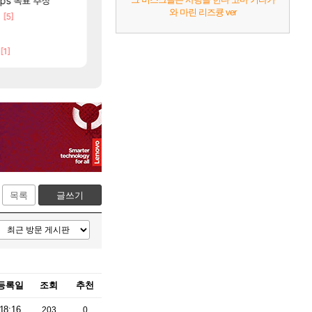
fps 목표 추정
AI발 원가 압박, 메인보드값 오르나
후변성 준비완료...
해외겜
디아4
와 마린 리즈큥 ver
[75]
[5]
아니 뭔 샤타 안 나왔다고 진짜 화내는 사람
리싱크드 1.06 패치노트 (8/5)
리싱크드
메이플
메모리 3사, 2027년 생산분 완판?
썬데이가 샤타가 아닌 큰 이유는 경매장 불안정때문
해외겜
메이플
[1]
[5]
[130]
!
파리바게트 본사에서 연락왔음
아사쿠라 마이 성우 정보 및 주요 필모
아스오라
메이플
목록
글쓰기
등록일
조회
추천
18:16
203
0