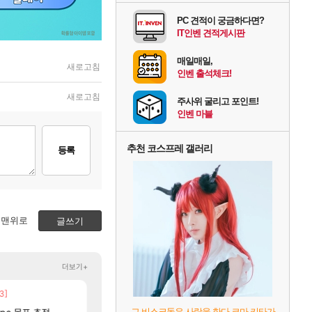
PC 견적이 궁금하다면?
IT인벤 견적게시판
매일매일,
새로고침
인벤 출석체크!
새로고침
주사위 굴리고 포인트!
인벤 마블
추천 코스프레 갤러리
등록
맨위로
글쓰기
더보기+
3]
ㅇㅂ) 벨가르딘 나메 320줄 11시 유기 택틱 
중국 CXMT, D램 매출 점유율 7%…글로벌 4위로
해외겜
로아
52]
[11]
그 비스크돌은 사랑을 한다 코마 키타가