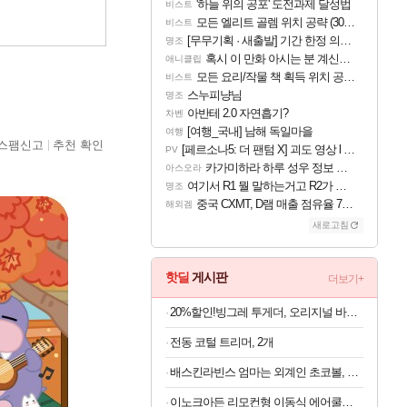
'하늘 위의 공포' 도전과제 달성법
비스트
모든 엘리트 골렘 위치 공략 (30개) - 방랑 결투가
비스트
[무무기획 · 새출발] 기간 한정 의뢰 이벤트
명조
혹시 이 만화 아시는 분 계신가요
애니클립
모든 요리/작물 책 획득 위치 공략 (36개) - 미식가 도전과제
비스트
스누피냥님
명조
아반테 2.0 자연흡기?
차벤
[여행_국내] 남해 독일마을
여행
스팸신고
추천 확인
[페르소나5: 더 팬텀 X] 괴도 영상 l 타카마키 안·댄싱 스타
PV
카가미하라 하루 성우 정보 및 주요 필모
아스오라
여기서 R1 뭘 말하는거고 R2가 뭘말하는걸까요?
명조
중국 CXMT, D램 매출 점유율 7%…글로벌 4위로 부상
해외겜
새로고침
핫딜
게시판
더보기+
20%할인!빙그레 투게더, 오리지널 바닐라, 270ml, 8개
전동 코털 트리머, 2개
배스킨라빈스 엄마는 외계인 초코볼, 32g, 6개입, 2개
이노크아든 리모컨형 이동식 에어쿨러 IA-L11, 1개