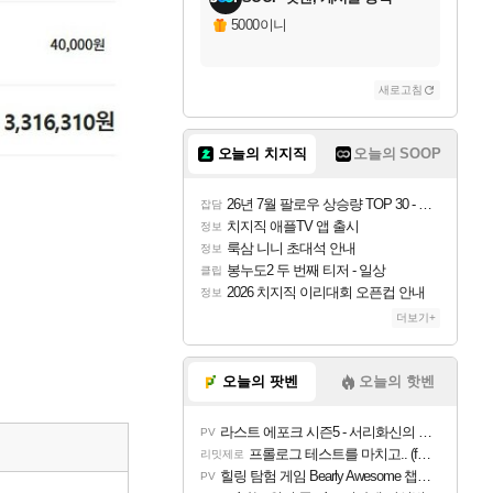
5000이니
새로고침
오늘의 치지직
오늘의 SOOP
26년 7월 팔로우 상승량 TOP 30 - 월간 치지직
잡담
치지직 애플TV 앱 출시
정보
룩삼 니니 초대석 안내
정보
봉누도2 두 번째 티저 - 일상
클립
2026 치지직 이리대회 오픈컵 안내
정보
더보기+
오늘의 팟벤
오늘의 핫벤
라스트 에포크 시즌5 - 서리화신의 분노 티저
PV
프롤로그 테스트를 마치고.. (feat. 리아)
리밋제로
힐링 탐험 게임 Bearly Awesome 챕터 1 트레일러
PV