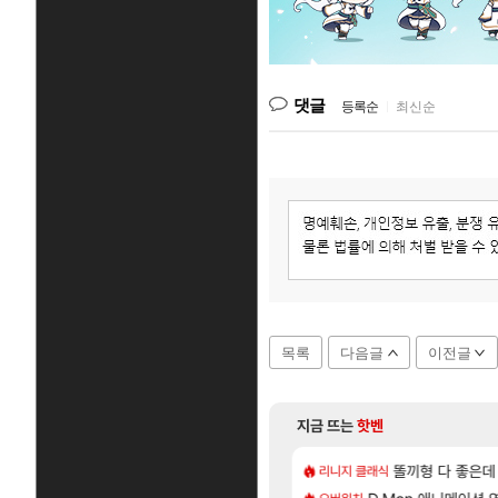
댓글
등록순
|
최신순
목록
다음글
이전글
지금 뜨는
핫벤
[48]
[1]
 나메 320줄 11시 유기 택틱 소개
 D램 매출 점유율 7%…글로벌 4위로 부상
아스오라 성우 정보 및
똘끼형 다 좋은데 해외작
아스오라
리니지 클래식
[11]