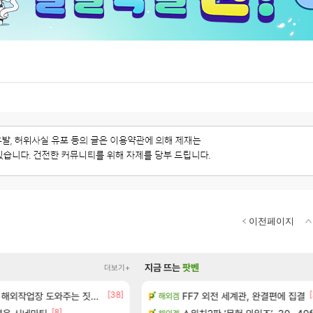
이전페이지
지금 뜨는
팟벤
더보기+
[38]
[79]
[
 출연작 모음
업장 도와주는 짓은 좀 아니지않냐?
크로체 따왔습니다
FF7 외전 세계관, 완결편에 집결
해외겜
로아
[8]
[