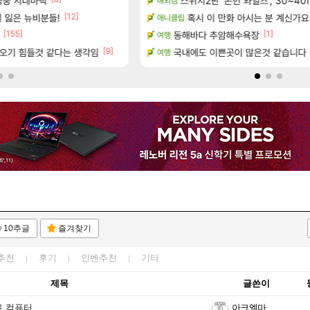
보 및 주요 필모
영웅 시네마틱
종자들이여, 마음껏 유린하라.jpg
스위치2판 ‘몬헌 와일즈’, 30~40
해외겜
로아
[12]
0개) - 귀환한 영혼 도전과제
 잃은 뉴비분들!
현재 나무위키 실검 1위인 김규원
혹시 이 만화 아시는 분 계신가요
애니클립
메이플
[155]
[1]
[180]
동해바다 추암해수욕장
골드 파는 게 왜 쌀숭이임?
여행
로아
[9]
. (feat. 리아)
오기 힘들것 같다는 생각임
국내에도 이쁜곳이 많은것 같습니다
넥슨 오버워치 홈페이지 새단장!
여행
오버워치
10추글
즐겨찾기
추천
후기
인벤추천
기타
제목
글쓴이
용 컴퓨터
아크엘마