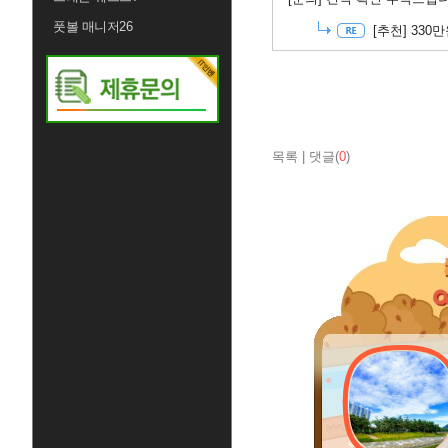
풋볼 매니저26
[추천]
330
목록
|
댓글(
0
)