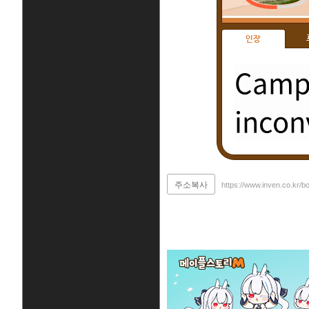
인장
Campi
incon
주소복사
https://www.inven.co.kr/b