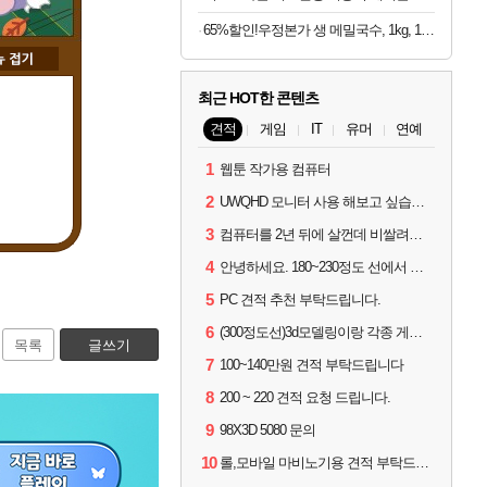
65%할인!우정본가 생 메밀국수, 1kg, 1팩 + 시원한 메밀장, 40g, 6개
최근 HOT한 콘텐츠
견적
게임
IT
유머
연예
1
웹툰 작가용 컴퓨터
2
UWQHD 모니터 사용 해보고 싶습니다 추천부탁드려요
3
컴퓨터를 2년 뒤에 살껀데 비쌀려나요...?
4
안녕하세요. 180~230정도 선에서 잡고싶습니다.
5
PC 견적 추천 부탁드립니다.
6
(300정도선)3d모델링이랑 각종 게임을 하는데 견적부탁드립니다!300정도선
목록
글쓰기
7
100~140만원 견적 부탁드립니다
8
200 ~ 220 견적 요청 드립니다.
9
98X3D 5080 문의
10
롤,모바일 마비노기용 견적 부탁드립니다(예산150으로 수정)