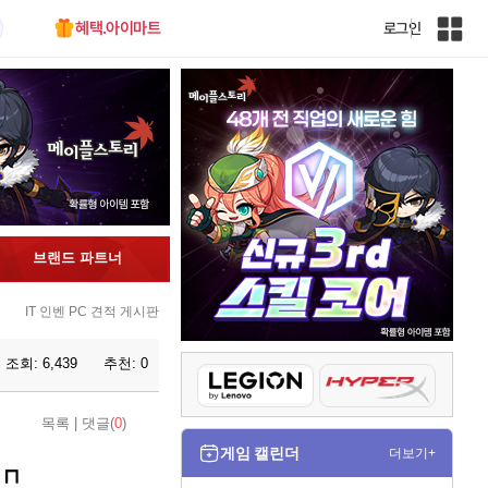
혜택.아이마트
로그인
인
벤
전
체
사
이
트
맵
브랜드 파트너
IT 인벤 PC 견적 게시판
조회:
6,439
추천:
0
목록
|
댓글(
0
)
게임 캘린더
더보기+