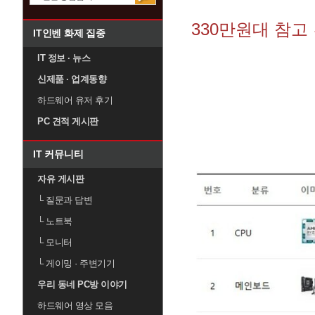
330만원대 참고
IT인벤 화제 집중
IT 정보 · 뉴스
신제품 · 업계동향
하드웨어 유저 후기
PC 견적 게시판
IT 커뮤니티
자유 게시판
└
질문과 답변
└
노트북
└
모니터
└
게이밍 · 주변기기
우리 동네 PC방 이야기
하드웨어 영상 모음