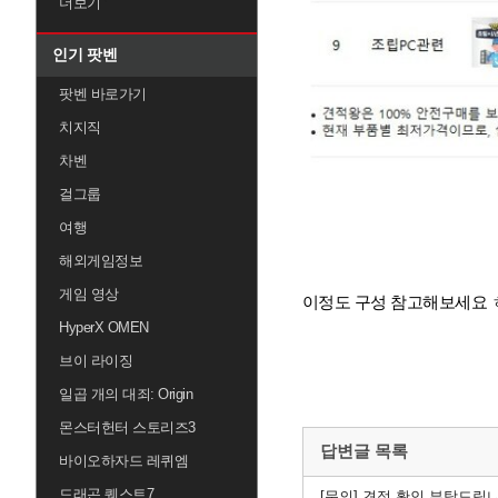
더보기
인기 팟벤
팟벤 바로가기
치지직
차벤
걸그룹
여행
해외게임정보
게임 영상
이정도 구성 참고해보세요 
HyperX OMEN
브이 라이징
일곱 개의 대죄: Origin
몬스터헌터 스토리즈3
답변글 목록
바이오하자드 레퀴엠
드래곤 퀘스트7
[문의]
견적 확인 부탁드립