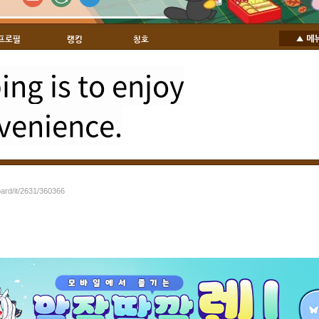
프로필
랭킹
칭호
ng is to enjoy
venience.
oard/it/2631/360366