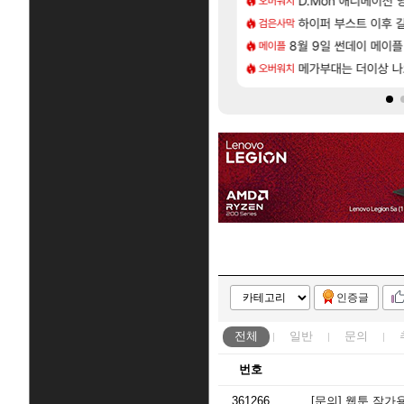
압박, 메인보드값 오르나
료...
아키츠 아키나 성우 정
D.Mon 애니메이션 
아스오라
오버워치
[85]
 안 나왔다고 진짜 화내는 사람도 있네
06 패치노트 (8/5)
모든 성소 위치 공략 (4
하이퍼 부스트 이후 길
비스트
검은사막
[56]
2027년 생산분 완판?
 아닌 큰 이유는 경매장 불안정때문일듯
스누피냥님
8월 9일 썬데이 메이플
명조
메이플
[130]
본사에서 연락왔음
이 성우 정보 및 주요 필모
프롤로그 테스트를 마치고.
메가부대는 더이상 나
리밋제로
오버워치
인증글
전체
일반
문의
번호
361266
[문의]
웹툰 작가