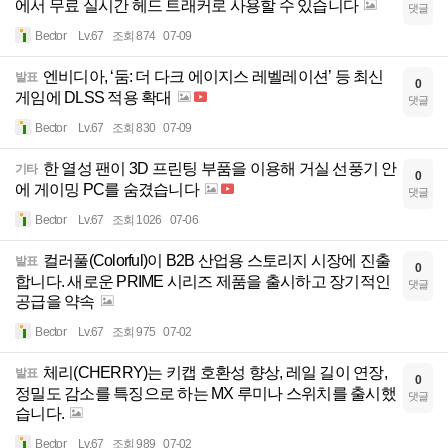
에서 무료 실시간 헤드 트래커로 사용할 수 있습니다
댓글
Bector
Lv.67
조회 874
07-09
엔비디아, ‘둠: 더 다크 에이지스 레벨레이션’ 등 최신
발표
0
게임에 DLSS 적용 확대
댓글
Bector
Lv.67
조회 830
07-09
한 열성 팬이 3D 프린팅 부품을 이용해 거실 선풍기 안
기타
0
에 게이밍 PC를 숨겼습니다
댓글
Bector
Lv.67
조회 1026
07-06
컬러풀(Colorful)이 B2B 산업용 스토리지 시장에 진출
발표
0
합니다. 새로운 PRIME 시리즈 제품을 출시하고 장기적인
댓글
공급을 약속
Bector
Lv.67
조회 975
07-02
체리(CHERRY)는 키캡 호환성 향상, 레일 길이 연장,
발표
0
정밀도 감소를 특징으로 하는 MX 루미나 스위치를 출시했
댓글
습니다.
Bector
Lv.67
조회 989
07-02