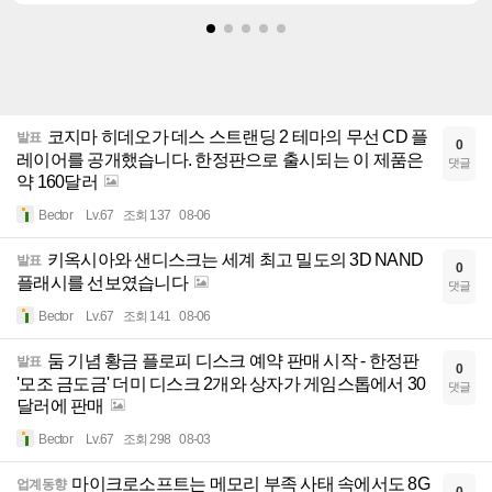
코지마 히데오가 데스 스트랜딩 2 테마의 무선 CD 플
발표
0
레이어를 공개했습니다. 한정판으로 출시되는 이 제품은
댓글
약 160달러
Bector
Lv.67
조회 137
08-06
키옥시아와 샌디스크는 세계 최고 밀도의 3D NAND
발표
0
플래시를 선보였습니다
댓글
Bector
Lv.67
조회 141
08-06
둠 기념 황금 플로피 디스크 예약 판매 시작 - 한정판
발표
0
'모조 금도금' 더미 디스크 2개와 상자가 게임스톱에서 30
댓글
달러에 판매
Bector
Lv.67
조회 298
08-03
마이크로소프트는 메모리 부족 사태 속에서도 8G
업계동향
0