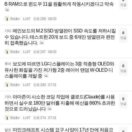
B RAM으로 윈도우 11을 원활하게 작동시키겠다고 약속
댓글
Bector
Lv.67
조회 289
08-03
메인보드의 M.2 SSD 방열판이 SSD 속도를 저하시킬
기타
0
수 있습니다. 테스트한 20개 보드 중 6개만 방열판과 완전
댓글
히 접촉했습니다.
Bector
Lv.67
조회 267
08-03
보도에 따르면 LG디스플레이는 3중 적층형 OLED와
루머
0
유사한 화질을 가진 저가형 2중 레이어 탠덤 W-OLED 디
댓글
스플레이를 개발 중
Bector
Lv.67
조회 380
07-31
아마존이 사소한 코딩 작업에 클로드(Claude)를 사용
기타
0
하면서 실수로 180만 달러를 지출해 예산을 860% 초과한
댓글
것으로 드러났습니다
Bector
Lv.67
조회 374
07-31
마인크래프트 시스템 요구 사양이 17년 만에 처음으
발표
0