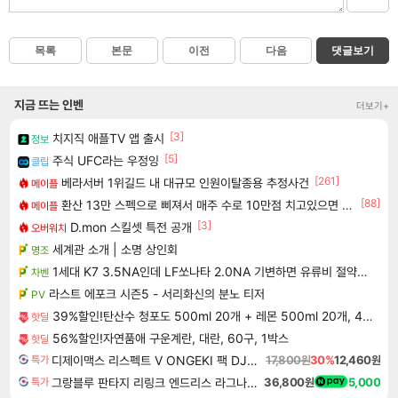
목록
본문
이전
다음
댓글보기
지금 뜨는 인벤
더보기+
[3]
치지직 애플TV 앱 출시
정보
[5]
주식 UFC라는 우정잉
클립
[261]
베라서버 1위길드 내 대규모 인원이탈종용 추정사건
메이플
[88]
환산 13만 스펙으로 삐져서 매주 수로 10만점 치고있으면 ㅋㅋ
메이플
[3]
D.mon 스킬셋 특전 공개
오버워치
세계관 소개 | 소명 상인회
명조
1세대 K7 3.5NA인데 LF쏘나타 2.0NA 기변하면 유류비 절약이 얼마나 될까요..?
차벤
라스트 에포크 시즌5 - 서리화신의 분노 티저
PV
39%할인!탄산수 청포도 500ml 20개 + 레몬 500ml 20개, 40개
핫딜
56%할인!자연품애 구운계란, 대란, 60구, 1박스
핫딜
디제이맥스 리스펙트 V ONGEKI 팩 DJMAX RESPECT V ONGEKI Pack DLC
17,800원
30%
12,460원
특가
그랑블루 판타지 리링크 엔드리스 라그나로크 업그레이드 킷 Granblue Fantasy Relink Endless Ragnarok Upgrade Kit DLC
36,800원
5,000
특가