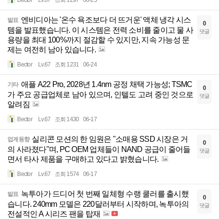
엔비디아는 '온수 욕조보다 더 뜨거운' 액체 냉각 시스
발표
0
템을 발표했습니다. 이 시스템은 전력 소비를 줄이고 물 사
댓글
용량을 최대 100%까지 절감할 수 있지만, 지속 가능성 문
제는 여전히 남아 있습니다.
Bector
Lv.67
조회 1231
06-24
애플 A22 Pro, 2028년 1.4nm 공정 채택 가능성; TSMC
기타
0
가 주요 공급업체로 남아 있으며, 인텔도 고려 중인 것으로
댓글
알려짐
Bector
Lv.67
조회 1430
06-17
실리콘 모션의 한 임원은 "소매용 SSD 시장은 거
업계동향
0
의 사라졌다"며, PC OEM 업체들이 NAND 공급이 줄어들
댓글
면서 타사 제품을 구매하고 있다고 밝혔습니다.
Bector
Lv.67
조회 1574
06-17
녹투아가 드디어 첫 번째 일체형 수랭 쿨러를 출시했
발표
0
습니다. 240mm 모델은 220달러부터 시작하며, 녹투아의
댓글
전설적인 A 시리즈 팬을 탑재