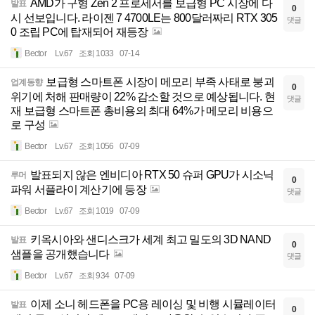
AMD가 구형 Zen 2 프로세서를 보급형 PC 시장에 다
발표
0
시 선보입니다. 라이젠 7 4700LE는 800달러짜리 RTX 305
댓글
0 조립 PC에 탑재되어 재등장
Bector
Lv.67
조회 1033
07-14
보급형 스마트폰 시장이 메모리 부족 사태로 붕괴
업계동향
0
위기에 처해 판매량이 22% 감소할 것으로 예상됩니다. 현
댓글
재 보급형 스마트폰 총비용의 최대 64%가 메모리 비용으
로 구성
Bector
Lv.67
조회 1056
07-09
발표되지 않은 엔비디아 RTX 50 슈퍼 GPU가 시소닉
루머
0
파워 서플라이 계산기에 등장
댓글
Bector
Lv.67
조회 1019
07-09
키옥시아와 샌디스크가 세계 최고 밀도의 3D NAND
발표
0
샘플을 공개했습니다
댓글
Bector
Lv.67
조회 934
07-09
이제 소니 헤드폰을 PC용 레이싱 및 비행 시뮬레이터
발표
0