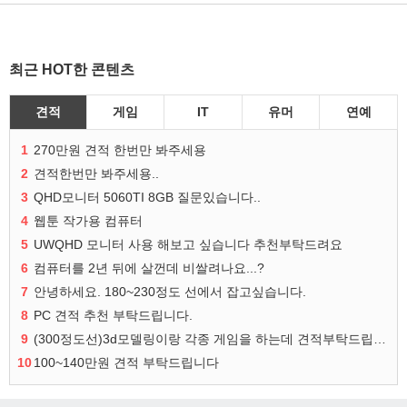
최근 HOT한 콘텐츠
견적
게임
IT
유머
연예
1
270만원 견적 한번만 봐주세용
2
견적한번만 봐주세용..
3
QHD모니터 5060TI 8GB 질문있습니다..
4
웹툰 작가용 컴퓨터
5
UWQHD 모니터 사용 해보고 싶습니다 추천부탁드려요
6
컴퓨터를 2년 뒤에 살껀데 비쌀려나요...?
7
안녕하세요. 180~230정도 선에서 잡고싶습니다.
8
PC 견적 추천 부탁드립니다.
9
(300정도선)3d모델링이랑 각종 게임을 하는데 견적부탁드립니다!300정도선
10
100~140만원 견적 부탁드립니다