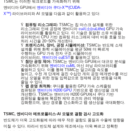
TSMC
는 이러한 워크로드를 가속화하기 위해
엔비디아
GPU
에서
엔비디아 쿠다
-X
™
(CUDA-
X
™
)
라이브러리와
AI
모델을 다음과 같이 활용하고 있다
:
Ÿ
컴퓨팅 리소그래피
:
TSMC
는 칩 마스크 설계를 위한
리소그래피 인쇄 공정에 엔비디아
cu
리소
(cuLitho)
GPU
가속
라이브러리를 활용하고 있다
.
이 기술은 동일한 소유 비용을
유지하면서
CPU
기반 컴퓨팅 리소그래피 대비 비용 효율 또는
처리 시간을
20~50%
개선한다
.
Ÿ
트랜지스터
,
장비
,
공정 시뮬레이션
:
TSMC
는 반도체 소재
설계를 위해 화학 시뮬레이션을 평균
50
배 더 빠르게
수행하는
GPU
가속 전자 구조 시뮬레이션
라이브러리
,
엔비디아
cuEST
를 활용하고 있다
.
Ÿ
첨단 공정 제어
:
TSMC
는 엔비디아
GPU
에서 대규모 분석을
가속화하기 위해
엔비디아
cuML
머신 러닝 라이브러리를
활용하고 있다
.
이를 통해
TSMC
는 알고리즘 속도를
높이고
,
수천 개 단계에 걸친 수십만 개의 공정 매개변수를 머신
러닝 모델을 위한 정밀 입력값으로 정제해 공정 변동을 대폭
줄일 수 있다
.
Ÿ
팹 운영 최적화
:
쿠다를 활용한
GPU
가속 스케줄링
컴퓨팅은
엔비디아
H200 GPU
기반으로 팹 생산성을 크게
개선했다
. TSMC
는 엔비디아
H200 GPU
에서 쿠다 기반
컴퓨팅을 활용해 복잡한 제약 조건의 관리 역량을
강화했으며
,
생산 경로를 간소화하고 팹 생산성을 극대화했다
.
TSMC,
엔비디아 메트로폴리스·
AI
모델로 결함 검사 고도화
반도체가 더욱 고도화됨에 따라 매우 작은 결함도 품질과 수율에 영향을
미칠 수 있다
.
따라서 반도체 설계와 제조에서는 더욱 빠르고 정확한