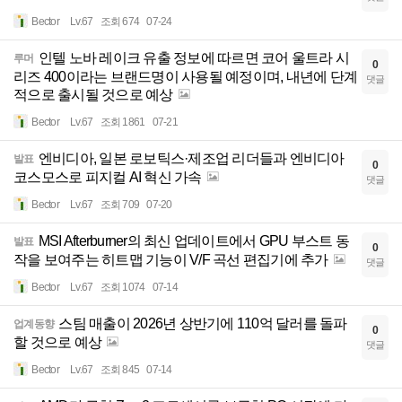
Bector
Lv.67
조회 674
07-24
인텔 노바 레이크 유출 정보에 따르면 코어 울트라 시
루머
0
리즈 400이라는 브랜드명이 사용될 예정이며, 내년에 단계
댓글
적으로 출시될 것으로 예상
Bector
Lv.67
조회 1861
07-21
엔비디아, 일본 로보틱스·제조업 리더들과 엔비디아
발표
0
코스모스로 피지컬 AI 혁신 가속
댓글
Bector
Lv.67
조회 709
07-20
MSI Afterburner의 최신 업데이트에서 GPU 부스트 동
발표
0
작을 보여주는 히트맵 기능이 V/F 곡선 편집기에 추가
댓글
Bector
Lv.67
조회 1074
07-14
스팀 매출이 2026년 상반기에 110억 달러를 돌파
업계동향
0
할 것으로 예상
댓글
Bector
Lv.67
조회 845
07-14