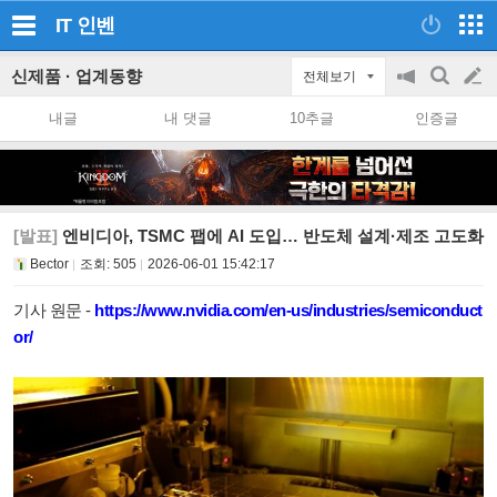
IT
인벤
신제품 · 업계동향
전체보기
공
검
글
지
색
내글
내 댓글
10추글
인증글
on/off
쓰
기
[발표]
엔비디아, TSMC 팹에 AI 도입… 반도체 설계·제조 고도화
Bector
조회:
505
2026-06-01 15:42:17
기사 원문 -
https://www.nvidia.com/en-us/industries/semiconduct
or/