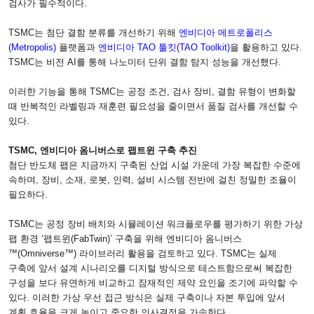
검사가 필수적이다
.
TSMC
는 첨단 결함 분류를 개선하기 위해
엔비디아 메트로폴리스
(Metropolis)
플랫폼과
엔비디아
TAO
툴킷
(TAO Toolkit)
을 활용하고 있다
.
TSMC
는 비전
AI
를 통해 나노미터 단위 결함 탐지 성능을 개선했다
.
이러한 기능을 통해
TSMC
는 공정 조건
,
검사 장비
,
결함 유형이 변화할
때 반복적인 라벨링과 재훈련 필요성을 줄이면서 품질 검사를 개선할 수
있다
.
TSMC,
엔비디아 옴니버스로 팹트윈 구축 추진
첨단 반도체 팹은 지금까지 구축된 산업 시설 가운데 가장 복잡한 수준에
속하며
,
장비
,
소재
,
로봇
,
인력
,
설비 시스템 전반에 걸친 정밀한 조율이
필요하다
.
TSMC
는 공정 장비 배치와 시뮬레이션 워크플로우를 평가하기 위한 가상
팹 환경 ‘팹트윈
(FabTwin)
’ 구축을 위해 엔비디아 옴니버스
™
(Omniverse
™
)
라이브러리 활용을 검토하고 있다
. TSMC
는 실제
구축에 앞서 설계 시나리오를 디지털 방식으로 테스트함으로써 복잡한
구성을 보다 유연하게 비교하고 잠재적인 제약 요인을 조기에 파악할 수
있다
.
이러한 가상 우선 접근 방식은 실제 구축이나 자본 투입에 앞서
계획 효율을 크게 높이고 중요한 의사결정을 가속한다
.