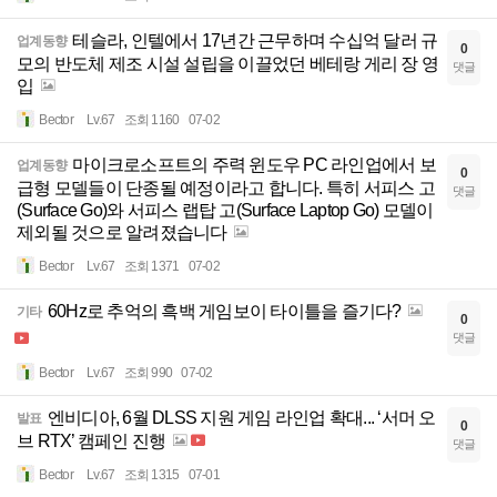
테슬라, 인텔에서 17년간 근무하며 수십억 달러 규
업계동향
0
모의 반도체 제조 시설 설립을 이끌었던 베테랑 게리 장 영
댓글
입
Bector
Lv.67
조회 1160
07-02
마이크로소프트의 주력 윈도우 PC 라인업에서 보
업계동향
0
급형 모델들이 단종될 예정이라고 합니다. 특히 서피스 고
댓글
(Surface Go)와 서피스 랩탑 고(Surface Laptop Go) 모델이
제외될 것으로 알려졌습니다
Bector
Lv.67
조회 1371
07-02
60Hz로 추억의 흑백 게임보이 타이틀을 즐기다?
기타
0
댓글
Bector
Lv.67
조회 990
07-02
엔비디아, 6월 DLSS 지원 게임 라인업 확대... ‘서머 오
발표
0
브 RTX’ 캠페인 진행
댓글
Bector
Lv.67
조회 1315
07-01