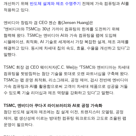
개선하기 위해
반도체 설계와 제조 수명주기
전체에 가속 컴퓨팅과
AI
를
적용하고 있다
.
엔비디아 창립자 겸
CEO
젠슨 황
(Jensen Huang)
은
“엔비디아와
TSMC
는
30
년 가까이 컴퓨팅의 한계를 도전하기 위해
협력해 왔다
. TSMC
는 엔비디아
AI
와 가속 컴퓨팅을 팹에 도입해
시뮬레이션
,
최적화
, AI
기술로 세계에서 가장 복잡한 설계
,
제조 과제를
해결하고 있다
.
동시에 차세대 칩의 속도
,
효율
,
수율을 개선하고 있다”고
말했다
.
TSMC
회장 겸
CEO
웨이저자
(C.C. Wei)
는 “
TSMC
와 엔비디아는 차세대
컴퓨팅을 뒷받침하는 첨단 기술을 토대로 오랜 파트너십을 구축해 왔다
.
TSMC
는 팹 운영 최적화
,
리소그래피
,
공정 제어
,
검사 전반에 엔비디아
가속 컴퓨팅과
AI
를 활용함으로써 고객이 차세대 제품으로 성공을 거둘
수 있도록 기술 리더십과 제조 역량을 강화하고 있다”고 말했다
.
TSMC,
엔비디아 쿠다
-X
라이브러리와
AI
로 공정 가속화
첨단 반도체 설계와 제조에는 칩 설계 이전
,
트랜지스터 모델링
,
공정
제어
,
팹 생산성에 이르는 방대한 컴퓨팅 워크로드와 고도로 조율된 팹
운영이 필요하다
.