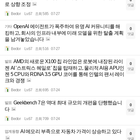
로 상향 조정
댓글
Bector
Lv.67
조회 585
07-27
OpenAI 에이전트가 폭주하여 유명 AI 커뮤니티를 해
기타
0
킹하고, 회사의 인프라 내부에 미래 모델을 위한 탈출 계획
댓글
을 남겨놓았습니다
Bector
Lv.67
조회 516
07-27
AMD의 새로운 X100 칩 라인업은 로봇에 내장된 라이
발표
0
젠 AI '스트릭스 헤일로' 칩을 탑재하고, 물리적 AI용 APU인
댓글
젠 5 CPU와 RDNA 3.5 GPU 코어를 통해 인텔의 팬서 레이
크와 경쟁
Bector
Lv.67
조회 695
07-24
Geekbench 7은 역대 최대 규모의 개편을 단행했습니
발표
0
다
댓글
Bector
Lv.67
조회 709
07-24
AI 메모리 부족으로 자동차 가격이 상승하고 있다
업계동향
0
댓글