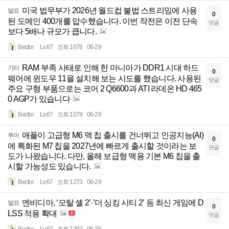
미국 법무부가 2026년 월드컵 불법 스트리밍에 사용
발표
0
된 도메인 400개를 압수했습니다. 이번 작전은 이전 단속
댓글
보다 5배나 규모가 큽니다.
Bector
Lv.67
조회 1078
06-29
RAM 부족 사태로 인해 한 마니아가 DDR1 시대 하드
기타
0
웨어에 윈도우 11을 설치해 보는 시도를 했습니다. 사용된
댓글
주요 구형 부품으로는 코어 2 Q6600과 ATI 라데온 HD 465
0 AGP가 있습니다
Bector
Lv.67
조회 1079
06-29
애플이 고급형 M6 맥 칩 출시를 건너뛰고 인공지능(AI)
루머
0
에 특화된 M7 칩을 2027년에 빠르게 출시할 것이라는 보
댓글
도가 나왔습니다. 다만, 올해 보급형 맥용 기본 M6 칩을 출
시할 가능성도 있습니다.
Bector
Lv.67
조회 1273
06-29
엔비디아, ‘모탈 셸 2’·’더 싱킹 시티 2’ 등 최신 게임에 D
발표
0
LSS 적용 확대
댓글
Bector
Lv.67
조회 1297
06-25