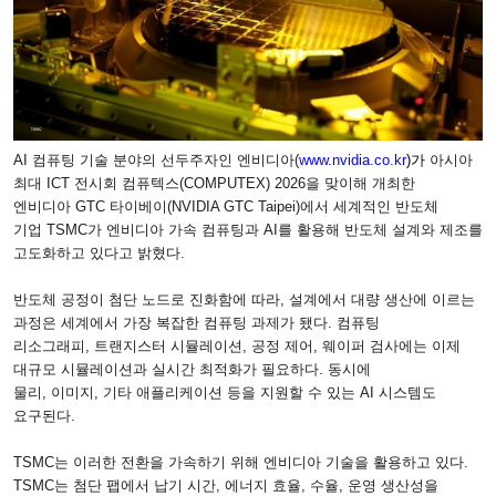
AI
컴퓨팅 기술 분야의 선두주자인 엔비디아
(
www.nvidia.co.kr
)
가
아시아
최대
ICT
전시회 컴퓨텍스
(COMPUTEX) 2026
을 맞이해 개최한
엔비디아
GTC
타이베이
(NVIDIA GTC Taipei)
에서 세계적인 반도체
기업
TSMC
가 엔비디아 가속 컴퓨팅과
AI
를 활용해 반도체 설계와 제조를
고도화하고 있다고 밝혔다
.
반도체 공정이 첨단 노드로 진화함에 따라
,
설계에서 대량 생산에 이르는
과정은 세계에서 가장 복잡한 컴퓨팅 과제가 됐다
.
컴퓨팅
리소그래피
,
트랜지스터 시뮬레이션
,
공정 제어
,
웨이퍼 검사에는 이제
대규모 시뮬레이션과 실시간 최적화가 필요하다
.
동시에
물리
,
이미지
,
기타 애플리케이션 등을 지원할 수 있는
AI
시스템도
요구된다
.
TSMC
는 이러한 전환을 가속하기 위해 엔비디아 기술을 활용하고 있다
.
TSMC
는 첨단 팹에서 납기 시간
,
에너지 효율
,
수율
,
운영 생산성을