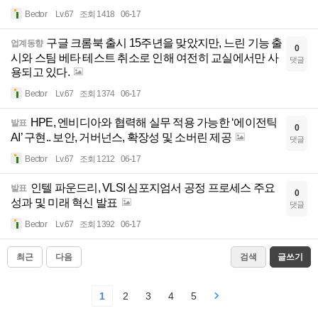
Bector
Lv.67
조회 1418
06-17
구글 크롬북 출시 15주년을 맞았지만, 느린 기능 출
업계동향
0
시와 스팀 베타 테스트 취소로 인해 여전히 교실에서만 사
댓글
용되고 있다.
Bector
Lv.67
조회 1374
06-17
HPE, 엔비디아와 협력해 실무 적용 가능한 ‘에이전틱
발표
0
AI’ 구현.. 보안, 거버넌스, 확장성 및 소버린 제공
댓글
Bector
Lv.67
조회 1212
06-17
인텔 파운드리, VLSI 심포지엄서 공정 프로세스 주요
발표
0
성과 및 미래 혁신 발표
댓글
Bector
Lv.67
조회 1392
06-17
최근
다음
검색
글쓰기
1
2
3
4
5