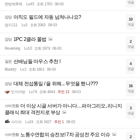
댓글
한방에후욱
Lv.45
조회 1765
08-03
아직도 필드에 자동 넘쳐나나요?
잡담
10
댓글
엄지111
Lv.3
조회 2063
08-03
1PC 2클라 쫄법
잡담
2
댓글
Reversing
Lv.10
조회 1979
08-03
선배님들 마우스 추천 !
질문
4
댓글
Black탄
Lv.2
조회 1601
08-03
대체 전섭통일 / 을 위해... 무엇을 했나???
잡담
16
댓글
민지아방
Lv.79
조회 4044
추천 13
08-03
더 이상 시골 서버가 아니다…파아그리오, 리니지
서버현황
3
클래식 최대 격전지로 부상
댓글
샤이쓰
Lv.24
조회 3427
추천 1
08-03
노통수연합의 승전보! 7차 공성전 주요 이슈
서버현황
2