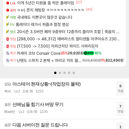
[27]
이게 5년간 티원을 좀 먹은 플레이임
LoL
[45]
ㅇㅂ) 쫀지 채팅창 ㅋㅋㅋㅋㅋㅋㅋㅋㅋㅋㅋ
로아
국내에도 이쁜곳이 많은것 같습니다
여행
툼레이더 레가시 퍼즐과 함정 영상
PV
20시즌 3.5버전 폐허 9층부터 12층까지 클리어 조합 | 죽음의 노래와 바닷속 폐허 |
명조
[298,000 -> 48,312] 에버라스트 멀티샌들 아쿠아슈즈 230mm
핫딜
[17,500 -> 7,500] 자외선차단 와이드 사파리모자
핫딜
커세어 코브 Corsair Cove
25%
29,920원
10%
특가
닌텐도 스위치 2 본체 + 마리오 카트 월드 + 슈퍼 마리오 파티 잼버리 닌텐도 스위치 2 에디션 + 잼버리 TV 번들
830,800원
1%
822,490원
특가
아스테어 현재상황~(작업장의 몰락)
잡담
0
댓글
빡세
Lv.2
조회 26
12:53
선배님들 힘기사 버땅 무기
질문
7
댓글
Black탄
Lv.2
조회 56
12:35
다음 서버이전 질문 드립니다
질문
1