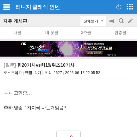
리니지 클래식
인벤
자유 게시판
전체보기
공
검
글
지
색
내글
내 댓글
3추글
인증글
on/off
쓰
기
[질문]
힘20기사vs힘19/위즈10기사
로스트악끄
댓글: 4 개
조회:
2627
2026-06-13 22:05:52
ㅈㄴ 고민중. . .
추타,명중 1차이씩 나는거맞음?