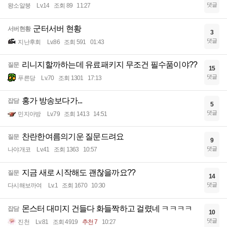
댓글
왕소알붕
Lv.14
조회 89
11:27
군터서버 현황
서버현황
3
댓글
지난후회
Lv.86
조회 591
01:43
리니지할까하는데 유료패키지 무조건 필수품이야??
질문
15
댓글
푸른당
Lv.70
조회 1301
17:13
홍가 방송보다가...
잡담
5
댓글
민지아방
Lv.79
조회 1413
14:51
찬란한여름의기운 질문드려요
질문
9
댓글
나야개코
Lv.41
조회 1363
10:57
지금 새로 시작해도 괜찮을까요??
질문
14
댓글
다시해보까여
Lv.1
조회 1670
10:30
몬스터 대미지 건들다 화들짝하고 걸렸네 ㅋㅋㅋㅋ
잡담
10
댓글
진천
Lv.81
조회 4919
추천 7
10:27