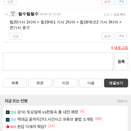
답글
0
0
럴수럴럴수
26-06-15 11:43
신고
|
공감 확인
힘20기사 1티어 > 힘19/위1 기사 2티어 > 힘18/위즈2 기사 3티어 >
콘기사 호구
답글
0
0
새로고침
등록
목록
본문
이전
다음
댓글보기
지금 뜨는 인벤
더보기+
[4]
삼식) 토요일에 vs한동숙 롤 내전 예정
잡담
[88]
역대급 끝까지간다.사건사고 유튜브 불법 소개팅
정보
[34]
완갑 이새끼 뭐임?
로아