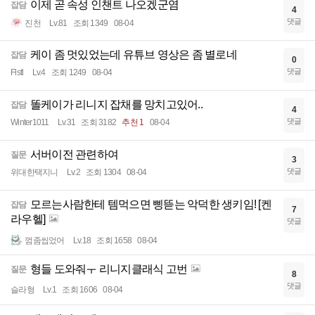
이제 곧 속성 인챈트 나오겠군염
잡담
4
댓글
진천
Lv.81
조회 1349
08-04
케이 좀 멋있었는데 유튜브 영상은 좀 별로네
잡담
0
댓글
Flstl
Lv.4
조회 1249
08-04
똘케이가 리니지 잡채를 망치고있어..
잡담
4
댓글
Winter1011
Lv.31
조회 3182
추천 1
08-04
서버이전 관련하여
질문
3
댓글
위대한택지니
Lv.2
조회 1304
08-04
모르는사람한테 템먹으면 삥뜯는 악덕한 생키임! [켄
잡담
7
라우헬]
댓글
껌좀씹었어
Lv.18
조회 1658
08-04
형들 도와줘ㅜ 리니지클래식 고번
질문
8
댓글
슬라형
Lv.1
조회 1606
08-04