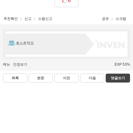
0
추천확인
신고
스팸신고
공유
스크랩
로스트악끄
메뉴
인장보기
EXP 53%
목록
본문
이전
다음
댓글쓰기