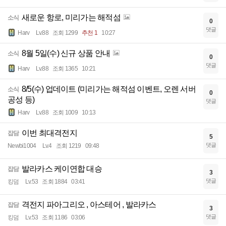
새로운 항로, 미리가는 해적섬
소식
0
댓글
Harv
Lv.88
조회 1299
추천 1
10:27
8월 5일(수) 신규 상품 안내
소식
0
댓글
Harv
Lv.88
조회 1365
10:21
8/5(수) 업데이트 (미리가는 해적섬 이벤트, 오렌 서버
소식
0
공성 등)
댓글
Harv
Lv.88
조회 1009
10:13
이번 최대격전지
잡담
5
댓글
Newbi1004
Lv.4
조회 1219
09:48
발라카스 케이연합 대승
잡담
3
댓글
킹덤
Lv.53
조회 1884
03:41
격전지 파아그리오 , 아스테어 , 발라카스
잡담
3
댓글
킹덤
Lv.53
조회 1186
03:06