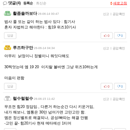
댓글
(4)
등록순
|
최신순
새로고침
활좀쏠까보다
26-06-14 00:47
신고
|
공감 확인
법사 쫄 또는 같이 하는 법사 있다 : 힘기사
혼자 자법하고 해야한다 : 힘19 위즈10기사
답글
0
0
루즈하구만
26-06-14 04:34
신고
|
공감 확인
아무리 낡정이니 정벨이니 뭐잇다해도
30찍엇는데 엠 19 20 이지랄 볼바엔 그냥 위즈10하는게
마음이 편함
답글
0
0
럴수럴럴수
26-06-15 11:42
신고
|
공감 확인
무조껀 힘20 정답임., 다른거 하는순간 다시 키운거임,
내가 해보니, 엠통은 30만 넘어가면 고만고만 함.
엠은 정신벨트로 해결되나, 공성/빠따는 해결 안됌
-고민 끝- 힘20기사 현재 메타에선 1티어