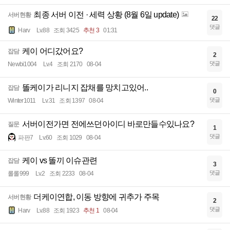
최종 서버 이전 · 세력 상황 (8월 6일 update)
서버현황
22
댓글
Harv
Lv.88
조회 3425
추천 3
01:31
케이 어디갔어요?
잡담
2
댓글
Newbi1004
Lv.4
조회 2170
08-04
똘케이가 리니지 잡채를 망치고있어..
잡담
0
댓글
Winter1011
Lv.31
조회 1397
08-04
서버이전가면 전에쓰던아이디 바로만들수있나요?
질문
1
댓글
파판7
Lv.60
조회 1029
08-04
케이 vs 똘끼 이슈관련
잡담
3
댓글
롤롤999
Lv.2
조회 2233
08-04
더케이연합, 이동 방향에 귀추가 주목
서버현황
2
댓글
Harv
Lv.88
조회 1923
추천 1
08-04