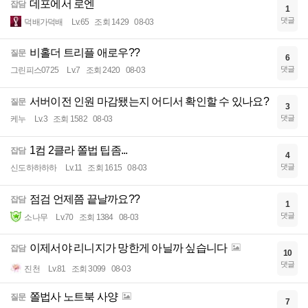
데포에서 로엔
잡담
1
댓글
덕배가덕배
Lv.65
조회 1429
08-03
비홀더 트리플 애로우??
질문
6
댓글
그린피스0725
Lv.7
조회 2420
08-03
서버이전 인원 마감됐는지 어디서 확인할 수 있나요?
질문
3
댓글
케누
Lv.3
조회 1582
08-03
1컴 2클라 쫄법 팁좀...
잡담
4
댓글
신도하하하하
Lv.11
조회 1615
08-03
점검 언제쯤 끝날까요??
잡담
1
댓글
소나무
Lv.70
조회 1384
08-03
이제서야 리니지가 망한게 아닐까 싶습니다
잡담
10
댓글
진천
Lv.81
조회 3099
08-03
쫄법사 노트북 사양
질문
7