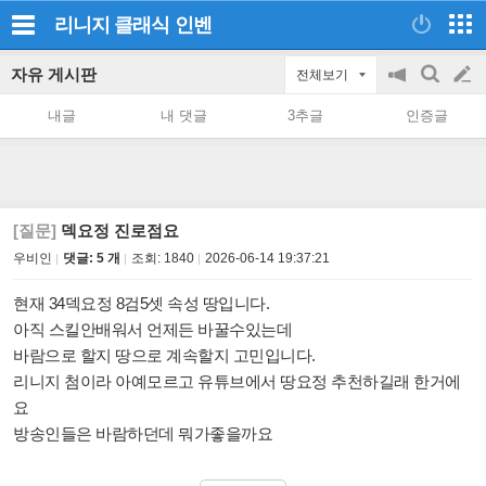
리니지 클래식
인벤
자유 게시판
전체보기
공
검
글
지
색
내글
내 댓글
3추글
인증글
on/off
쓰
기
[질문]
덱요정 진로점요
우비인
댓글: 5 개
조회:
1840
2026-06-14 19:37:21
현재 34덱요정 8검5셋 속성 땅입니다.
아직 스킬안배워서 언제든 바꿀수있는데
바람으로 할지 땅으로 계속할지 고민입니다.
리니지 첨이라 아예모르고 유튜브에서 땅요정 추천하길래 한거에
요
방송인들은 바람하던데 뭐가좋을까요