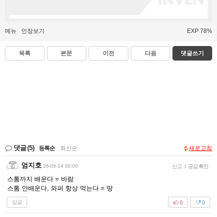
메뉴
인장보기
EXP 78%
목록
본문
이전
다음
댓글쓰기
댓글
(5)
등록순
|
최신순
새로고침
엄지호
26-06-14 20:00
신고
|
공감 확인
스톰까지 배운다 = 바람
스톰 안배운다, 와퍼 항상 먹는다 = 땅
답글
0
0