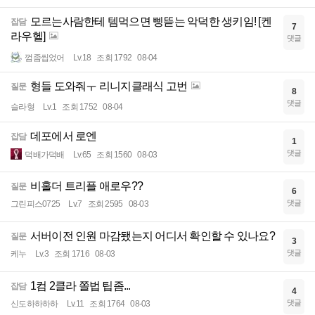
모르는사람한테 템먹으면 삥뜯는 악덕한 생키임! [켄
잡담
7
라우헬]
댓글
껌좀씹었어
Lv.18
조회 1792
08-04
형들 도와줘ㅜ 리니지클래식 고번
질문
8
댓글
슬라형
Lv.1
조회 1752
08-04
데포에서 로엔
잡담
1
댓글
덕배가덕배
Lv.65
조회 1560
08-03
비홀더 트리플 애로우??
질문
6
댓글
그린피스0725
Lv.7
조회 2595
08-03
서버이전 인원 마감됐는지 어디서 확인할 수 있나요?
질문
3
댓글
케누
Lv.3
조회 1716
08-03
1컴 2클라 쫄법 팁좀...
잡담
4
댓글
신도하하하하
Lv.11
조회 1764
08-03