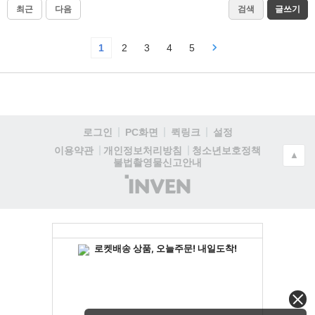
최근
다음
검색
글쓰기
1
2
3
4
5
로그인
PC화면
퀵링크
설정
청소년보호정책
이용약관
개인정보처리방침
▲
불법촬영물신고안내
(주)
인
벤