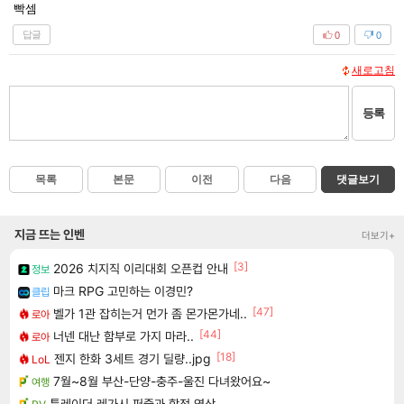
빡셈
답글
0
0
새로고침
등록
목록
본문
이전
다음
댓글보기
지금 뜨는 인벤
더보기+
[3]
2026 치지직 이리대회 오픈컵 안내
정보
마크 RPG 고민하는 이경민?
클립
[47]
벨가 1관 잡히는거 먼가 좀 몬가몬가네..
로아
[44]
너넨 대난 함부로 가지 마라..
로아
[18]
젠지 한화 3세트 경기 딜량..jpg
LoL
7월~8월 부산-단양-충주-울진 다녀왔어요~
여행
툼레이더 레가시 퍼즐과 함정 영상