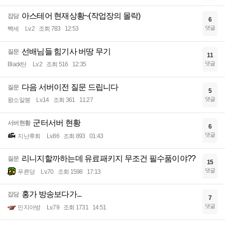
아스테어 현재상황~(작업장의 몰락)
잡담
6
댓글
빡세
Lv.2
조회 783
12:53
선배님들 힘기사 버땅 무기
질문
11
댓글
Black탄
Lv.2
조회 516
12:35
다음 서버이전 질문 드립니다
질문
5
댓글
왕소알붕
Lv.14
조회 361
11:27
군터서버 현황
서버현황
6
댓글
지난후회
Lv.86
조회 893
01:43
리니지할까하는데 유료패키지 무조건 필수품이야??
질문
15
댓글
푸른당
Lv.70
조회 1598
17:13
홍가 방송보다가...
잡담
7
댓글
민지아방
Lv.79
조회 1731
14:51