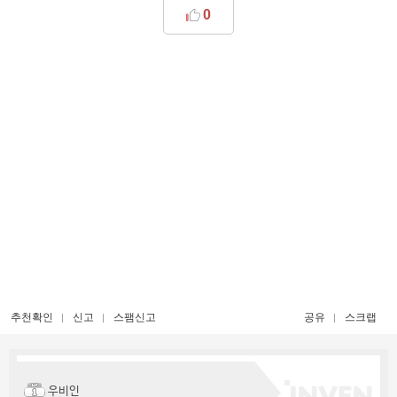
0
추천확인
신고
스팸신고
공유
스크랩
우비인