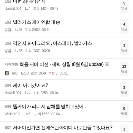
이번 최대격전지
잡담
5
댓글
Newbi1004
Lv.4
조회 1424
09:48
발라카스 케이연합 대승
잡담
4
댓글
킹덤
Lv.53
조회 2080
03:41
격전지 파아그리오 , 아스테어 , 발라카스
잡담
3
댓글
킹덤
Lv.53
조회 1337
03:06
최종 서버 이전 · 세력 상황 (8월 6일 update)
서버현황
23
댓글
Harv
Lv.88
조회 3959
추천 3
01:31
케이 어디갔어요?
잡담
3
댓글
Newbi1004
Lv.4
조회 2358
08-04
똘케이가 리니지 잡채를 망치고있어..
잡담
0
댓글
Winter1011
Lv.31
조회 1562
08-04
서버이전가면 전에쓰던아이디 바로만들수있나요?
질문
1