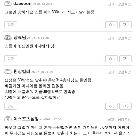
daecoon
26-06-14 20:42
신고
|
공감 확인
크로면 땅하세요 스톰 아직300이라 저도기달리는중
답글
0
0
장료님
26-06-15 11:26
신고
|
공감 확인
스톰이 몇십만원이나해서 땅
답글
0
0
천상킬러
26-06-15 11:30
신고
|
공감 확인
요정은 60방정도 맞춰야 용던3~4층사냥도 할만함
바람가면 마니아픔 몰리면 답없음
33렙에 스톰배워 지금39렙 9크로 만족중
40렙찍고 9장궁으로 갈아탈예정
답글
0
0
이스포츠실장
26-06-15 12:54
신고
|
공감 확인
싸우고 그럴거 아니고 혼자 사냥할거면 땅이 개이득임 , 6셋까지 어찌어
찌 무과금도 사냥으로 돈벌어 맞춘다 치는데 그 이후부터 방어 -4 올리기