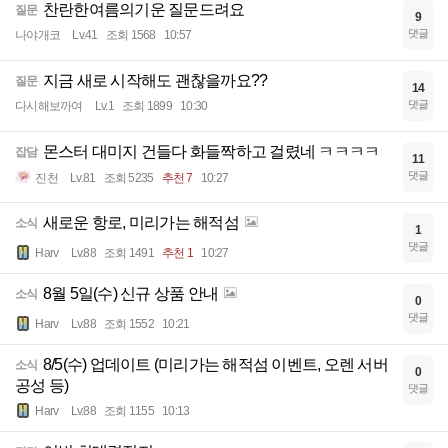
찬란한여름의기운 질문드려요
질문
9
댓글
나야개코
Lv.41
조회 1568
10:57
지금 새로 시작해도 괜찮을까요??
질문
14
댓글
다시해보까여
Lv.1
조회 1899
10:30
몬스터 대미지 건들다 화들짝하고 걸렸네 ㅋㅋㅋㅋ
잡담
11
댓글
진천
Lv.81
조회 5235
추천 7
10:27
새로운 항로, 미리가는 해적섬
소식
1
댓글
Harv
Lv.88
조회 1491
추천 1
10:27
8월 5일(수) 신규 상품 안내
소식
0
댓글
Harv
Lv.88
조회 1552
10:21
8/5(수) 업데이트 (미리가는 해적섬 이벤트, 오렌 서버
소식
0
공성 등)
댓글
Harv
Lv.88
조회 1155
10:13