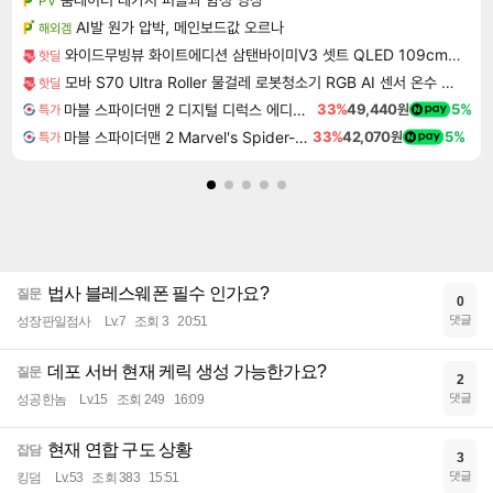
PV
AI발 원가 압박, 메인보드값 오르나
해외겜
와이드무빙뷰 화이트에디션 삼탠바이미V3 셋트 QLED 109cm(43인치) UHD 4K 스마트 이동식 TV 유압식 높이조절 중소바이미 자가설치
핫딜
모바 S70 Ultra Roller 물걸레 로봇청소기 RGB AI 센서 온수 자동세척
핫딜
마블 스파이더맨 2 디지털 디럭스 에디션 Marvel's Spider-Man 2 Digital Deluxe Edition
33%
49,440원
5%
특가
마블 스파이더맨 2 Marvel's Spider-Man 2
33%
42,070원
5%
특가
법사 블레스웨폰 필수 인가요?
질문
0
댓글
성장판일점사
Lv.7
조회 3
20:51
데포 서버 현재 케릭 생성 가능한가요?
질문
2
댓글
성공한놈
Lv.15
조회 249
16:09
현재 연합 구도 상황
잡담
3
댓글
킹덤
Lv.53
조회 383
15:51