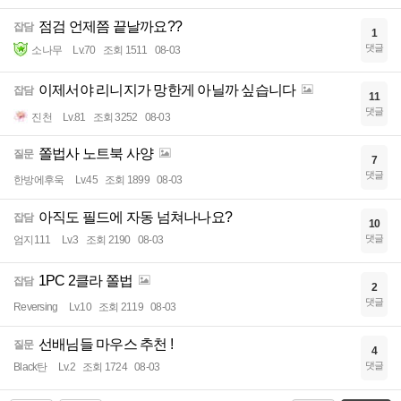
점검 언제쯤 끝날까요??
잡담
1
댓글
소나무
Lv.70
조회 1511
08-03
이제서야 리니지가 망한게 아닐까 싶습니다
잡담
11
댓글
진천
Lv.81
조회 3252
08-03
쫄법사 노트북 사양
질문
7
댓글
한방에후욱
Lv.45
조회 1899
08-03
아직도 필드에 자동 넘쳐나나요?
잡담
10
댓글
엄지111
Lv.3
조회 2190
08-03
1PC 2클라 쫄법
잡담
2
댓글
Reversing
Lv.10
조회 2119
08-03
선배님들 마우스 추천 !
질문
4
댓글
Black탄
Lv.2
조회 1724
08-03