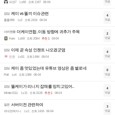
댓글
파판7
Lv.60
조회 1167
08-04
케이 vs 똘끼 이슈관련
잡담
4
댓글
롤롤999
Lv.2
조회 2418
08-04
더케이연합, 이동 방향에 귀추가 주목
서버현황
2
댓글
Harv
Lv.88
조회 2084
추천 1
08-04
이제 곧 속성 인챈트 나오겠군염
잡담
4
댓글
진천
Lv.81
조회 1494
08-04
케이 좀 멋있었는데 유튜브 영상은 좀 별로네
잡담
0
댓글
Flstl
Lv.4
조회 1389
08-04
똘케이가 리니지 잡채를 망치고있어..
잡담
4
댓글
Winter1011
Lv.31
조회 3328
추천 1
08-04
서버이전 관련하여
질문
3
댓글
위대한택지니
Lv.2
조회 1436
08-04