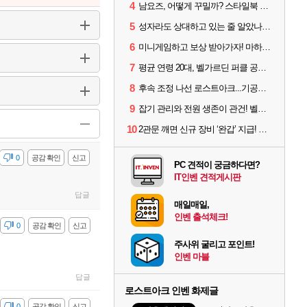
4
남요즈, 어떻게 꾸밀까? 스타일북 인기 차원술사 커스터마이즈
5
성자라도 상대하고 있는 줄 알았나? 벨가르딘 이모저모
6
미니게임하고 보상 받아가자! 마하라카 썸머 캠프 할 일은?
7
평균 연령 20대, 벨가르딘 퍼클 공대 '영로티'를 만나다
8
후속 조정 나선 로스트아크...기공사, 차원술사 하향
9
잡기 관리와 전원 생존이 관건! 벨가르딘 유물 칭호 획득방법 정리
10
2관문 깨면 신규 장비 ‘완갑’ 지급! 그림자 레이드 벨가르딘 공개
감
0
공감 확인
신고
PC 견적이 궁금하다면?
IT인벤 견적게시판
답글
매일매일,
인벤 출석체크!
감
0
공감 확인
신고
주사위 굴리고 포인트!
인벤 마블
답글
로스트아크 인벤 화제글
감
0
공감 확인
신고