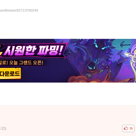
oard/lostark/6271/3760249
:22)
공감
비공
38