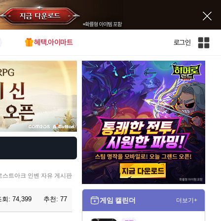
혜택.아이마트
로그인
인
벤
전
체
사
이
트
맵
로스트아크 인벤 자유 게시판
조회:
74,399
추천:
77
게임 캘린더
더보기+