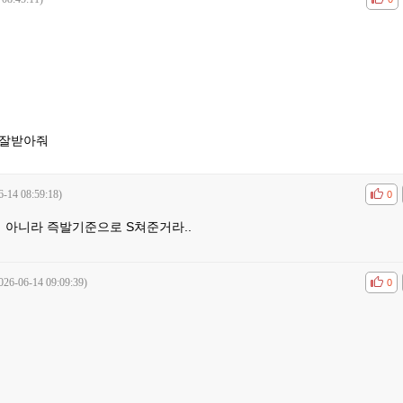
 잘받아줘
6-14 08:59:18)
공감
비공
0
 아니라 즉발기준으로 S쳐준거라..
026-06-14 09:09:39)
공감
비공
0