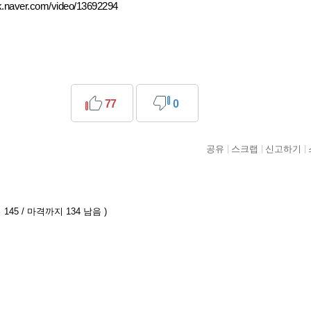
zk.naver.com/video/13692294
77
0
공유
스크랩
신고하기
145 / 마격까지 134 남음 )