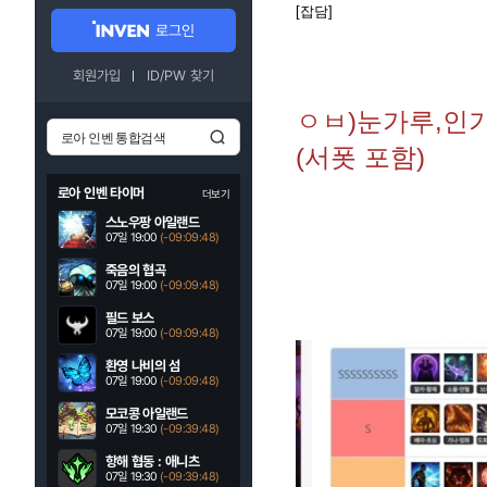
[잡담]
로그인
회원가입
ID/PW 찾기
ㅇㅂ)눈가루,인기
(서폿 포함)
로아 인벤 타이머
더보기
스노우팡 아일랜드
07일 19:00
(-09:09:47)
죽음의 협곡
07일 19:00
(-09:09:47)
필드 보스
07일 19:00
(-09:09:47)
환영 나비의 섬
07일 19:00
(-09:09:47)
모코콩 아일랜드
07일 19:30
(-09:39:47)
항해 협동 : 애니츠
07일 19:30
(-09:39:47)