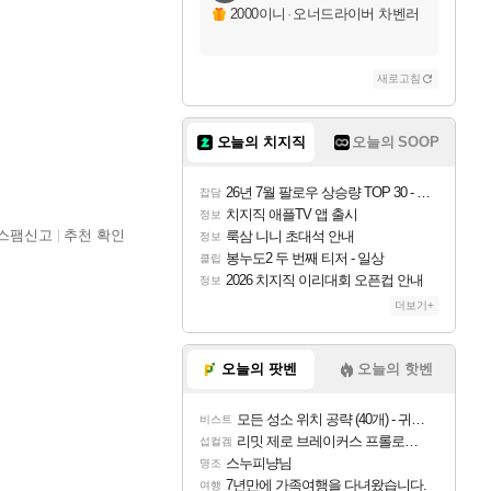
2000이니
·
오너드라이버 차벤러
새로고침
오늘의 치지직
오늘의 SOOP
26년 7월 팔로우 상승량 TOP 30 - 월간 치지직
잡담
치지직 애플TV 앱 출시
정보
스팸신고
추천 확인
룩삼 니니 초대석 안내
정보
봉누도2 두 번째 티저 - 일상
클립
2026 치지직 이리대회 오픈컵 안내
정보
더보기+
오늘의 팟벤
오늘의 핫벤
모든 성소 위치 공략 (40개) - 귀환한 영혼 도전과제
비스트
리밋 제로 브레이커스 프롤로그 테스트 후기 영상 업로드
섭컬겜
스누피냥님
명조
7년만에 가족여행을 다녀왔습니다.
여행