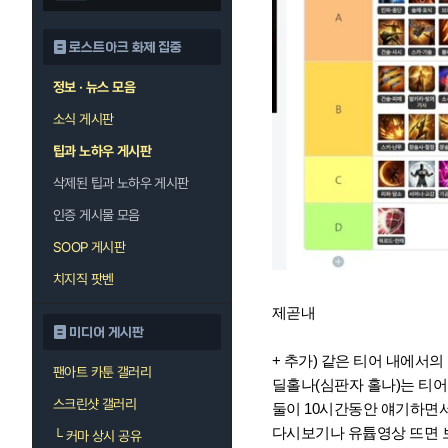
로스트아크 화제 집중
정보 · 뉴스 모음
소식 게시판
팁과 노하우 게시판
삭제된 팁과 노하우 게시판
인증 게시물 모음
SOOP 게시판
치지직 팟벤
제곧내
미디어 게시판
+ 추가) 같은 티어 내에서
팬아트 카툰 갤러리
딜홀나(심판자 홀나)는 티어
스크린샷 갤러리
둘이 10시간동안 얘기하면
다시보기나 유튭영상 뜨면 
└
커마 상시 공유