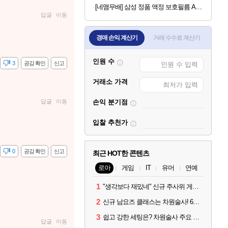
[네맴무배] 삼성 정품 액정 보호필름 AR 스크린 프로텍터 갤럭시Z 폴드8 울트라, 2매입
답글
이동
경매 손익 계산기
거래 수수료 계산기
인원 수
감
3
공감 확인
신고
거래소 가격
답글
이동
손익 분기점
입찰 추천가
감
0
공감 확인
신고
최근 HOT한 콘텐츠
로아
게임
IT
유머
연예
1
"생각보다 재밌네" 신규 주사위 게임 티카투카 호평
2
신규 남요즈 클래스는 차원술사! 6월 20일 로아온 썸머 정리
3
쉽고 강한 세팅은? 차원술사 주요 빌드와 스킬 코드
답글
이동