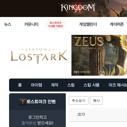
로스트아크
뉴스
커뮤니티
게임캘린더
게이머존
기대평 이벤트
홈
아이템
제작
스킬
스킬 시뮬
아크 패시
주소보기
복사
로스트아크 인벤
크가
로그인하고
출석보상
받으세요!