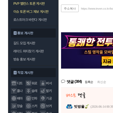
PVP 밸런스 토론 게시판
주소복사
https://www.inven.co.kr/b
이슈 토론 버그 제보 게시판
로스트아크 바란다 게시판
홍보 게시판
길드 모집 게시판
레이드 파티찾기 게시판
방송 홍보 게시판
직업 게시판
(384)
댓글
등록순
|
최신순
디트
워로
버서
홀나
슬레
발키
배마
인파
기공
창술
스커
브커
빗방울
(2026-06-14 00:39