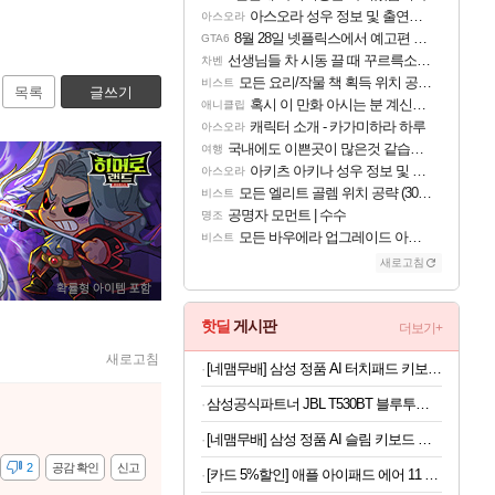
아스오라 성우 정보 및 출연작 모음
아스오라
8월 28일 넷플릭스에서 예고편 공개 예정
GTA6
선생님들 차 시동 끌 때 꾸르륵소리나는데
차벤
모든 요리/작물 책 획득 위치 공략 (36개) - 미식가 도전과제
비스트
목록
글쓰기
혹시 이 만화 아시는 분 계신가요
애니클립
캐릭터 소개 - 카가미하라 하루
아스오라
국내에도 이쁜곳이 많은것 같습니다
여행
아키츠 아키나 성우 정보 및 주요 필모
아스오라
모든 엘리트 골렘 위치 공략 (30개) - 방랑 결투가
비스트
공명자 모먼트 | 수수
명조
모든 바우에라 업그레이드 아이템 획득 위치 공략 (89개)
비스트
새로고침
핫딜
게시판
더보기+
새로고침
[네맴무배] 삼성 정품 AI 터치패드 키보드 북커버 케이스 블랙, 갤럭시 탭 S10 FE 플러스
삼성공식파트너 JBL T530BT 블루투스 헤드셋 무선 헤드폰 블랙
[네맴무배] 삼성 정품 AI 슬림 키보드 북커버 케이스 블랙, 갤럭시 탭 S11
감
2
공감 확인
신고
[카드 5%할인] 애플 아이패드 에어 11 M4 WiFi 스페이스 그레이, 128GB, WiFi전용