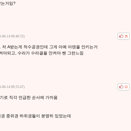
받는거임?
6-06-14 00:40:55)
공감
비공
35
. 저 A받는게 적수공권인데 그게 아예 아덴을 안키는거
안켜야되고, 수라가 수라결을 안켜야 쌘 그런느낌
6-06-14 00:35:47)
공감
비공
22
기로 직각 언급한 순서에 가까움
위권 중위권 하위권들이 분명히 있었는데