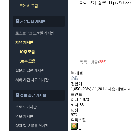
다시보기 링크 :
https://chz
└
로아 AI 그림
커뮤니티 게시판
로스트아크 모바일 게시판
자유 게시판
└
10추 모음
└
30추 모음
목록
|
댓글(
385
)
질문과 답변 게시판
레벨
서버 사건 사고 게시판
경험치
1,056
(28%)
/ 1,201
( 다음 레벨까지 
포인트
정보 공유 게시판
이니
4,970
베니
36
스토리 게시판
명성
876
악보 게시판
획득스킬
생활 정보 공유 게시판
1