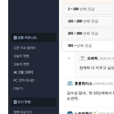
1 ~ 100
번째 댓글
101 ~ 200
번째 댓글
201 ~ 300
번째 댓글
공통 커뮤니티
301 ~
번째 댓글
오픈 이슈 갤러리
오늘의 핫벤
오배럭
(2026-06-21
오늘의 팟벤
전캐릭 다 키우고 님도
AI 그림 그리기
PC 견적 게시판
훈훈한미소
(2026-06-14 08:
더보기
감수성 없네.. 한 10단계에
는건데..
인기 팟벤
팟벤 바로가기
느린뒤뚱이
(2026-06-14