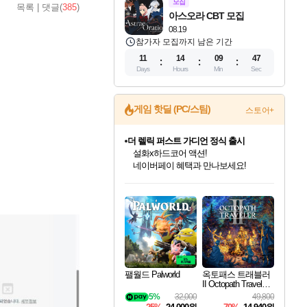
모집
목록
|
댓글(
385
)
아스오라 CBT 모집
08.19
참가자 모집까지 남은 기간
11
14
09
46
Days
Hours
Min
Sec
게임 핫딜 (PC/스팀)
스토어+
더 렐릭 퍼스트 가디언 정식 출시
설화x하드코어 액션!
네이버페이 혜택과 만나보세요!
베데스다 40주년 기념 할인 중!
베데스다의 명작들을
40주년 프로모션으로 만나보세요!
인벤게임즈 8월 특별 할인!
드래곤소드: 어웨이크닝 입점!
문명 7 특별 할인!
마블 투혼 파이팅 소울즈 정식출시!
귀무자: 검의 길 예약 판매 중!
비스트 오브 리인카네이션 정식 출시!
커세어 코브 출시 기념 할인!
캡콤 프렌차이즈 할인 진행 중!
캡콤 일부 상품 상시 할인
스타워즈 은하계 레이서
로블록스 기프트 카드 공식 입점
인기 퍼블리셔 모음!
스팀으로 만나는 드래곤소드!
조선&고려 DLC 출시 예정
마블 히어로 총 출동&화려한 격투!
10% 할인과
게임프릭 신작 IP
해적'섬'을 발전시키자!
몬헌, 바하 등 인기 IP를
몬헌 와일즈 & 드래곤즈 도그마2
인벤게임즈에서 10% 추가 적립
Robux를 가장 안전하고
최대 90% 할인가를 만나보세요!
네이버혜택과 함께 만나보세요!
50%할인&추가 적립까지!
네이버 포인트 혜택까지!
이니&베니 혜택까지!
네이버 혜택가와 함께 예약하세요!
할인&네이버혜택으로 만나보세요!
할인가에 만나보세요!
일부 에디션 상시 할인!
혜택으로 예약 판매 중
편안하게 충전하세요
팰월드 Palworld
옥토패스 트래블러
II Octopath Traveler I
I
5%
32,000
49,800