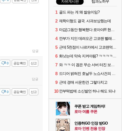
자유게시판
팁과노하우
1
골드 파는 게 왜 쌀숭이임?
2
재학이형도 결국. 사과보상줬는데
3
마감)그동안 행복했다 로아야!!! 현생살러간다!!!
4
깐부가 지인 데려오곤 고코랜 빨래질 해놓고선 저격하네 ㅋㅋ
5
근데 5천점이 나르카에서 고코랜먹는게 그렇게잘못된거임?
답글
6
화낫는데 약속 지켜야됨? ㅋㅋㅋㅋ 어이없네
감
0
공감 확인
신고
7
와 ㅋㅋ 이 겜은 무슨 서버 터진 보상을 숙제로 주냐 ㅋㅋ
8
드디어 밝혀진 호날두 노쇼사건의 진실 ㅁㅊㄷㄷㄷㄷ
답글
9
근데 경매 서운한건 그렇다치고
10
깐부떡밥에 소신발언 하나 해도 되냐
감
0
공감 확인
신고
쿠폰 받고 게임하자!
로아 여름 쿠폰
인증하GO 인장 받GO
로아 인벤 전용 인장