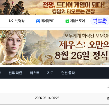
X
최대 90% 할인
라이브/영상
게이밍/IT
게임스토어
8월 프로모션
브
전투 각인
퀘스트
지도
던전 공략
2026-06-14 00:26