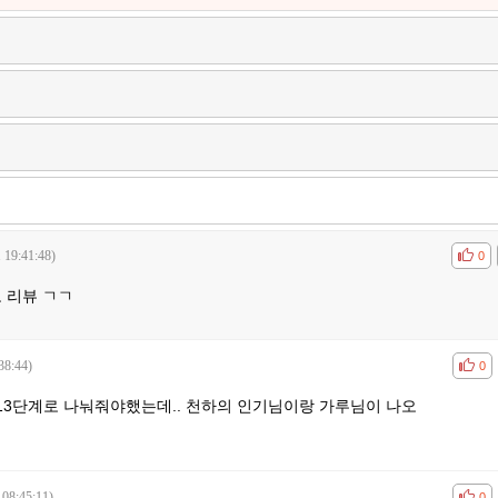
 19:41:48)
공감
비공
0
 리뷰 ㄱㄱ
38:44)
공감
비공
0
서 13단계로 나눠줘야했는데.. 천하의 인기님이랑 가루님이 나오
 08:45:11)
공감
비공
0