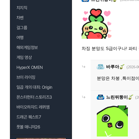
치지직
차벤
걸그룹
여행
해외게임정보
차징 분망도 S급이구나! 파티
게임 영상
바루아
HyperX OMEN
(2026-0
브이 라이징
분망은 차붕 ,특이점이
일곱 개의 대죄: Origin
몬스터헌터 스토리즈3
느린뒤뚱이
(2
바이오하자드 레퀴엠
드래곤 퀘스트7
풋볼 매니저26