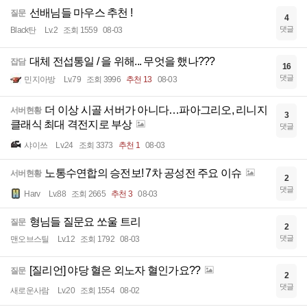
선배님들 마우스 추천 !
질문
4
댓글
Black탄
Lv.2
조회 1559
08-03
대체 전섭통일 / 을 위해... 무엇을 했나???
잡담
16
댓글
민지아방
Lv.79
조회 3996
추천 13
08-03
더 이상 시골 서버가 아니다…파아그리오, 리니지
서버현황
3
클래식 최대 격전지로 부상
댓글
샤이쓰
Lv.24
조회 3373
추천 1
08-03
노통수연합의 승전보! 7차 공성전 주요 이슈
서버현황
2
댓글
Harv
Lv.88
조회 2665
추천 3
08-03
형님들 질문요 쏘울 트리
질문
2
댓글
맨오브스틸
Lv.12
조회 1792
08-03
[질리언] 야당 혈은 외노자 혈인가요??
질문
2
댓글
새로운사람
Lv.20
조회 1554
08-02