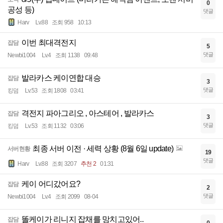
0
공성 등)
댓글
Harv
Lv.88
조회 958
10:13
이번 최대격전지
잡담
5
댓글
Newbi1004
Lv.4
조회 1138
09:48
발라카스 케이연합 대승
잡담
3
댓글
킹덤
Lv.53
조회 1808
03:41
격전지 파아그리오 , 아스테어 , 발라카스
잡담
3
댓글
킹덤
Lv.53
조회 1132
03:06
최종 서버 이전 · 세력 상황 (8월 6일 update)
서버현황
19
댓글
Harv
Lv.88
조회 3207
추천 2
01:31
케이 어디갔어요?
잡담
2
댓글
Newbi1004
Lv.4
조회 2099
08-04
똘케이가 리니지 잡채를 망치고있어..
잡담