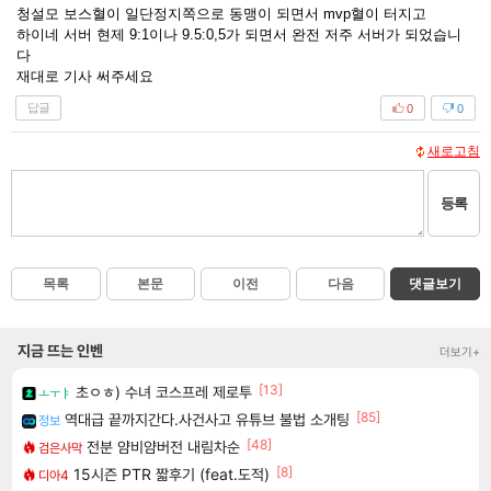
청설모 보스혈이 일단정지쪽으로 동맹이 되면서 mvp혈이 터지고
하이네 서버 현제 9:1이나 9.5:0,5가 되면서 완전 저주 서버가 되었습니
다
재대로 기사 써주세요
답글
0
0
새로고침
등록
목록
본문
이전
다음
댓글보기
지금 뜨는 인벤
더보기+
[13]
초ㅇㅎ) 수녀 코스프레 제로투
ㅗㅜㅑ
[85]
역대급 끝까지간다.사건사고 유튜브 불법 소개팅
정보
[48]
전분 얌비얌버전 내림차순
검은사막
[8]
15시즌 PTR 짧후기 (feat.도적)
디아4