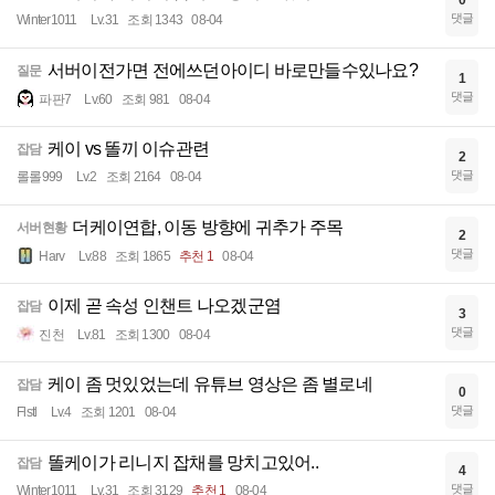
0
댓글
Winter1011
Lv.31
조회 1343
08-04
서버이전가면 전에쓰던아이디 바로만들수있나요?
질문
1
댓글
파판7
Lv.60
조회 981
08-04
케이 vs 똘끼 이슈관련
잡담
2
댓글
롤롤999
Lv.2
조회 2164
08-04
더케이연합, 이동 방향에 귀추가 주목
서버현황
2
댓글
Harv
Lv.88
조회 1865
추천 1
08-04
이제 곧 속성 인챈트 나오겠군염
잡담
3
댓글
진천
Lv.81
조회 1300
08-04
케이 좀 멋있었는데 유튜브 영상은 좀 별로네
잡담
0
댓글
Flstl
Lv.4
조회 1201
08-04
똘케이가 리니지 잡채를 망치고있어..
잡담
4
댓글
Winter1011
Lv.31
조회 3129
추천 1
08-04