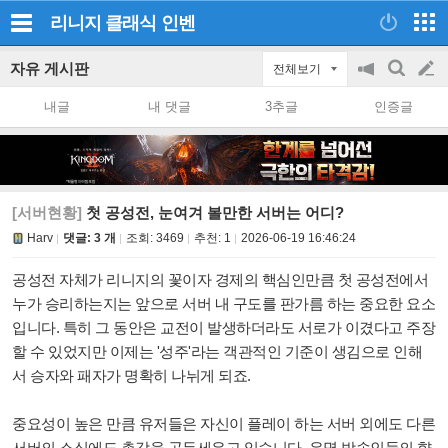
리니지 클래식
인벤
자유 게시판
전체보기
공
검
글
지
색
내글
내 댓글
3추글
인증글
on/off
쓰
기
[서버현황]
첫 공성전, 눈여겨 볼만한 서버는 어디?
Harv
댓글: 3 개
조회:
3469
추천:
1
2026-06-19 16:46:24
공성전 자체가 리니지의 꽃이자 경제의 핵심인만큼 첫 공성전에서
누가 승리하는지는 앞으로 서버 내 구도를 판가름 하는 중요한 요소
입니다. 특히 그 동안은 교전이 발생하더라도 서로가 이겼다고 주장
할 수 있었지만 이제는 '성주'라는 객관적인 기준이 생김으로 인해
서 승자와 패자가 명확히 나뉘게 되죠.
중요성이 높은 만큼 유저들은 자신이 플레이 하는 서버 외에도 다른
서버의 소식에도 촉각을 곤두세우고 있습니다. 유명 방송인들의 향