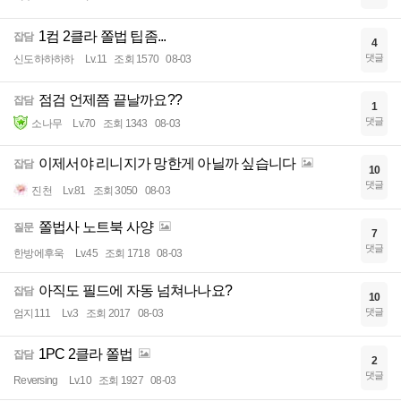
1컴 2클라 쫄법 팁좀...
잡담
4
댓글
신도하하하하
Lv.11
조회 1570
08-03
점검 언제쯤 끝날까요??
잡담
1
댓글
소나무
Lv.70
조회 1343
08-03
이제서야 리니지가 망한게 아닐까 싶습니다
잡담
10
댓글
진천
Lv.81
조회 3050
08-03
쫄법사 노트북 사양
질문
7
댓글
한방에후욱
Lv.45
조회 1718
08-03
아직도 필드에 자동 넘쳐나나요?
잡담
10
댓글
엄지111
Lv.3
조회 2017
08-03
1PC 2클라 쫄법
잡담
2
댓글
Reversing
Lv.10
조회 1927
08-03