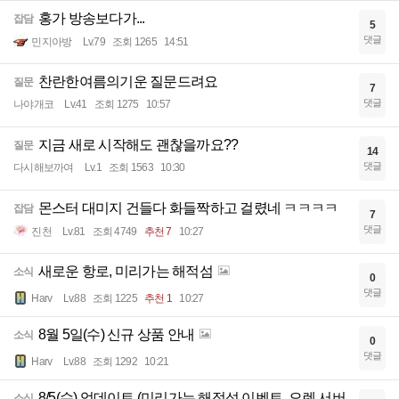
홍가 방송보다가...
잡담
5
댓글
민지아방
Lv.79
조회 1265
14:51
찬란한여름의기운 질문드려요
질문
7
댓글
나야개코
Lv.41
조회 1275
10:57
지금 새로 시작해도 괜찮을까요??
질문
14
댓글
다시해보까여
Lv.1
조회 1563
10:30
몬스터 대미지 건들다 화들짝하고 걸렸네 ㅋㅋㅋㅋ
잡담
7
댓글
진천
Lv.81
조회 4749
추천 7
10:27
새로운 항로, 미리가는 해적섬
소식
0
댓글
Harv
Lv.88
조회 1225
추천 1
10:27
8월 5일(수) 신규 상품 안내
소식
0
댓글
Harv
Lv.88
조회 1292
10:21
8/5(수) 업데이트 (미리가는 해적섬 이벤트, 오렌 서버
소식