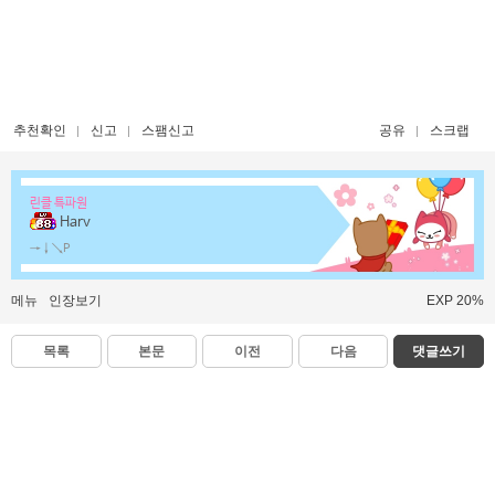
추천확인
신고
스팸신고
공유
스크랩
린클 특파원
Harv
→↓↘P
메뉴
인장보기
EXP 20%
목록
본문
이전
다음
댓글쓰기