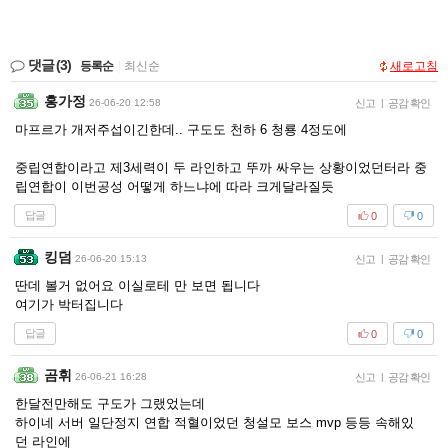
댓글
(3)
등록순
|
최신순
새로고침
홍가정
26-06-20 12:58
신고
|
공감 확인
마프르가 개저주섭이긴한데.. 구도도 천하 6 청룡 4정도에
중립연합이라고 제3세력이 두 라인하고 뚜까 싸우는 상황이었던터라 중
립연합이 이번공성 어떻게 하느냐에 따라 크게달라질듯
답글
0
0
킹덤
26-06-20 15:13
신고
|
공감 확인
딴데 볼거 없어요 이실로테 만 보면 됩니다
여기가 박터집니다
답글
0
0
곰휘
26-06-21 16:28
신고
|
공감 확인
한달전만해도 구도가 그랬었는데
하이네 서버 일단정지 연합 적혈이었던 청설모 보스 mvp 등등 속해있
던 라인에