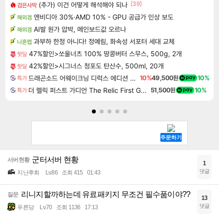
[39]
(추가) 이건 어떻게 해석해야 되나
검은사막
엔비디아 30%·AMD 10% - GPU 공급가 인상 보도
해외겜
AI발 원가 압박, 메인보드값 오르나
해외겜
과부하 한정 아니다! 정예림, 화속성 서포터 세대 교체
나혼렙
47%할인>쏘울너츠 100% 땅콩버터 스무스, 500g, 2개
핫딜
42%할인>시그너스 청포도 탄산수, 500ml, 20개
핫딜
드래곤소드 어웨이크닝 디럭스 에디션 DragonSword Awakening Deluxe Edition
10%
49,500원
10%
특가
더 렐릭 퍼스트 가디언 The Relic First Guardian
51,500원
10%
특가
군터서버 현황
서버현황
1
댓글
지난후회
Lv.86
조회 415
01:43
리니지할까하는데 유료패키지 무조건 필수품이야??
질문
13
댓글
푸른당
Lv.70
조회 1136
17:13