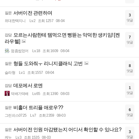
서버이전 관련하여
질문
3
댓글
위대한택지니
Lv.2
조회 1257
08-04
모르는사람한테 템먹으면 삥뜯는 악덕한 생키임! [켄
잡담
7
라우헬]
댓글
껌좀씹었어
Lv.18
조회 1609
08-04
형들 도와줘ㅜ 리니지클래식 고번
질문
8
댓글
슬라형
Lv.1
조회 1557
08-04
데포에서 로엔
잡담
1
댓글
덕배가덕배
Lv.65
조회 1390
08-03
비홀더 트리플 애로우??
질문
6
댓글
그린피스0725
Lv.7
조회 2359
08-03
서버이전 인원 마감됐는지 어디서 확인할 수 있나요?
질문
3
댓글
케누
Lv.3
조회 1535
08-03