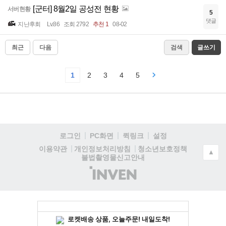
[군터] 8월2일 공성전 현황
서버현황
5
댓글
지난후회
Lv.86
조회 2792
추천 1
08-02
최근
다음
검색
글쓰기
1
2
3
4
5
로그인
PC화면
퀵링크
설정
청소년보호정책
이용약관
개인정보처리방침
▲
불법촬영물신고안내
(주)
인
벤