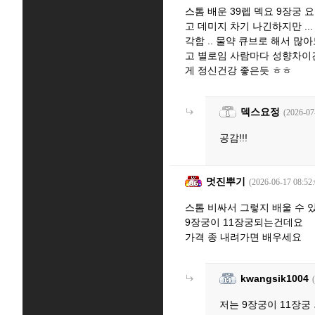
스톰 배운 39렙 덱요 9장궁 요
고 데미지 차기 나긴하지만 .
각함 .. 물약 큐브로 해서 
고 별로임 사람마다 성향차이긴
게 정신건강 좋은듯 ㅎㅎ
덱스요정
(2026-07
공감!!!
멋진뿌기
(2026-06-17 08:52:
스톰 비싸서 그렇지 배울 수 
9장궁이 11장궁되는건데요
가격 종 내려가면 배우세요
kwangsik1004
저는 9장궁이 11장궁