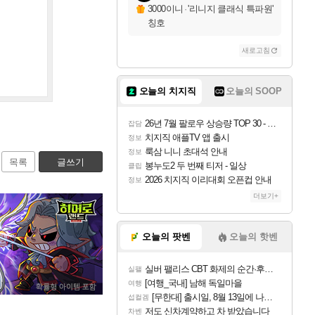
3000이니
·
'리니지 클래식 특파원'
칭호
새로고침
오늘의 치지직
오늘의 SOOP
26년 7월 팔로우 상승량 TOP 30 - 월간 치지직
잡담
치지직 애플TV 앱 출시
정보
룩삼 니니 초대석 안내
정보
목록
글쓰기
봉누도2 두 번째 티저 - 일상
클립
2026 치지직 이리대회 오픈컵 안내
정보
더보기+
오늘의 팟벤
오늘의 핫벤
실버 팰리스 CBT 화제의 순간·후기 모음
실팰
[여행_국내] 남해 독일마을
여행
[무한대] 출시일, 8월 13일에 나오나
섭컬겜
저도 신차계약하고 차 받았습니다
차벤