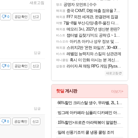
새로고침
공명자 모먼트 | 수수
명조
중국 CXMT, D램 매출 점유율 7%…글로벌 4위로 부상
해외겜
FF7 외전 세계관, 완결편에 집결
감
0
공감 확인
신고
해외겜
7월~8월 부산-단양-충주-울진 다녀왔어요~
여행
메모리 3사, 2027년 생산분 완판?
해외겜
챕터별 길찾기/지도 공략 (1 ~ 12장)
비스트
아키츠 아키나 성우 정보 및 주요 필모
아스오라
스위치2판 ‘몬헌 와일즈’, 30~40fps 목표 추정
해외겜
답글
레벨업 능력치와 스킬의 상관관계
비스트
혹시 이 만화 아시는 분 계신가요
애니클립
라이자 AI 채팅 RPG 게임 [RyzaChat: AI] 공개
감
0
공감 확인
신고
섭컬겜
새로고침
핫딜
게시판
더보기+
66%할인 크리스탈 생수, 무라벨, 2L, 12개
답글
빙그레 아카페라 심플리 디카페인 아메리카노, 무라벨, 400ml, 20개
감
0
공감 확인
신고
15%할인>프로즌 마라떡볶이 얼얼한맛, 440g, 2개
밀레 선풍기조끼 쿨 냉풍 쿨링 조끼