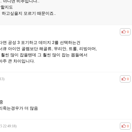
. 아니면 비추입니다..
망할지도
 하고싶을지 모르기 때문이죠..
공감
비공
0
면 공성 3 포기하고 데미지 2를 선택하는건
큐 아이언 골렘보단 해골류, 무리안, 트롤, 리빙아머,
 훨씬 많이 잡을텐데 그 훨씬 많이 잡는 몹들에서
아주 큰 차이입니다.
13)
공감
비공
0
중
리죽는경우가 더 많음
5 22:49:18)
공감
비공
0