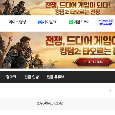
X
최대 90% 할인
라이브/영상
게이밍/IT
게임스토어
8월 프로모션
혈마크
린클 인방
린클 유튜브
리니
2026-06-13 02:42