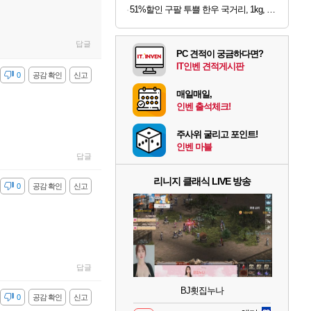
51%할인 구팔 투쁠 한우 국거리, 1kg, 1개
답글
PC 견적이 궁금하다면?
IT인벤 견적게시판
감
0
공감 확인
신고
매일매일,
인벤 출석체크!
주사위 굴리고 포인트!
인벤 마블
답글
리니지 클래식 LIVE 방송
감
0
공감 확인
신고
답글
BJ횟집누나
감
0
공감 확인
신고