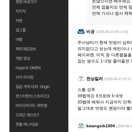
돈많으시면 배우세요..
팟벤 바로가기
언제 접을지도 언제 
치지직
언제 기사나 법사 케릭
차벤
걸그룹
비궁
(2026-06-14 08:13:19)
여행
주사냥터가 현재 빗방이 심하다
의미없다고 보는데 에틴이나 서
해외게임정보
페이퍼맨, 미믹 등 다른몹들을
게임 영상
잡는 방수도 1~2방 줄어들면 
HyperX OMEN
브이 라이징
천상킬러
(2026-06-15 10:31:
일곱 개의 대죄: Origin
스톰 강추
39렙덱요 9크로에 5~6셋
몬스터헌터 스토리즈3
33렙에 배워서 지금까지 만족
바이오하자드 레퀴엠
말그대로 빗방도 랜덤이라 빨
드래곤 퀘스트7
풋볼 매니저26
kwangsik1004
(2026-06-1