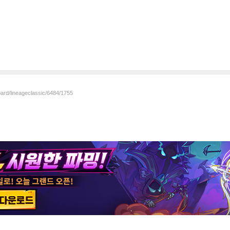
oard/lineageclassic/6484/1755