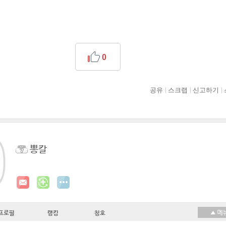
0
공유
스크랩
신고하기
뽕칼
프로필
랭킹
칭호