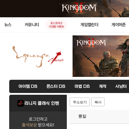
로스트아크
뉴스
커뮤니티
게임캘린더
게이머존
기대평 이벤트
아이템 DB
몬스터 DB
마법 DB
제작
사냥터
주소보기
복사
리니지 클래식 인벤
뽕칼
로그인하고
출석보상
받으세요!