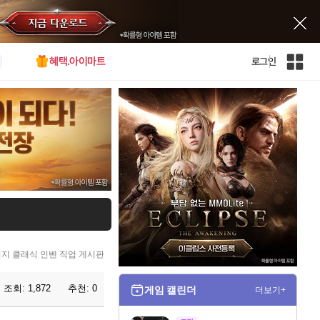
혜택.아이마트
로그인
인
벤
전
체
사
이
트
맵
지 클래식 인벤 직업 게시판
조회:
1,872
추천:
0
게임 캘린더
더보기+