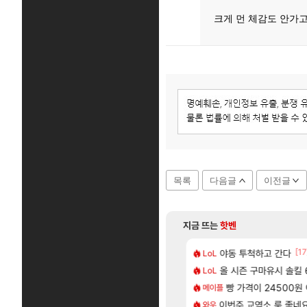
크게 먼 체감도 안가고
목록
다음글
이전글
지금 뜨는
핫벤
[83]
[17
 나온거 10추 하니 올리자
 길찾기/지도 공략 (1 ~ 12장)
야동 투척하고 간다
비스트 오브 리인
LoL
비스트
[65]
혈 먹튀 ㄷㄷ..
2판 ‘몬헌 와일즈’, 30~40fps 목표 추정
올 시즌 구마유시 솔킬 6
리싱크드 1.06 패
LoL
리싱크드
[13]
올환 이후 약 7개월
컷 만화 | 야간 보초는 너무 힘들어
빵 가격이 24500원 이
동해바다 추암해수욕
메이플
여행
[1]
[207]
2인 40%글 존나 긁히네 씨발
에 가족여행을 다녀왔습니다.
이번주 교역소 룩 좋네요
국내에도 이쁜곳이 
와우
여행