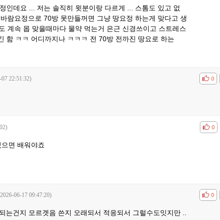
정인데요 ... 저는 솔직히 윗분이랑 다르게 ... 스톰도 있고 없
.. 바람요정으로 70방 못만들꺼면 그냥 땅요정 하는게 맞다고 생
많아도 계속 몹 맞을때마다 물약 먹는거 은근 신경쓰이고 스트레스
 함 ㅋㅋ 어디까지나 ㅋㅋㅋ 전 70방 전까진 땅요로 하는
-07 22:51:32)
공감
비공
0
02)
공감
비공
0
있으면 배워야죠
(2026-06-17 09:47:20)
공감
비공
0
 되는건지 모르겟음 쓴지 오래되서 적응되서 그럴수도잇지만 ..