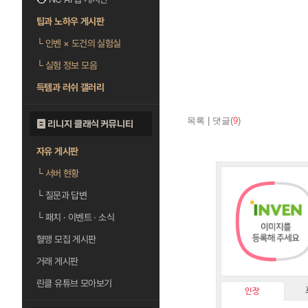
팁과 노하우 게시판
└
인벤 × 도건의 실험실
└
실험 정보 모음
득템과 러쉬 갤러리
목록
|
댓글(
9
)
리니지 클래식 커뮤니티
자유 게시판
└
서버 현황
└
질문과 답변
└
패치 · 이벤트 · 소식
혈맹 모집 게시판
거래 게시판
린클 유튜브 모아보기
인장