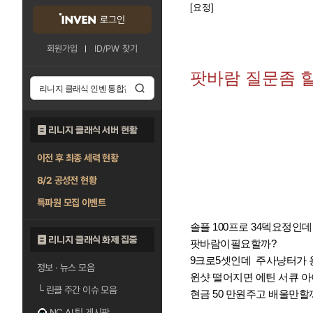
[요정]
로그인
회원가입
ID/PW 찾기
팟바람 질문좀 
리니지 클래식 서버 현황
이전 후 최종 세력 현황
8/2 공성전 현황
특파원 모집 이벤트
솔플 100프로 34덱요정인데.
리니지 클래식 화제 집중
팟바람이필요할까?
9크로5셋인데 주사냥터가 
정보 · 뉴스 모음
윈샷 떨어지면 에틴 서큐 
└
린클 주간 이슈 모음
현금 50 만원주고 배울만할
NC AI 팁 게시판