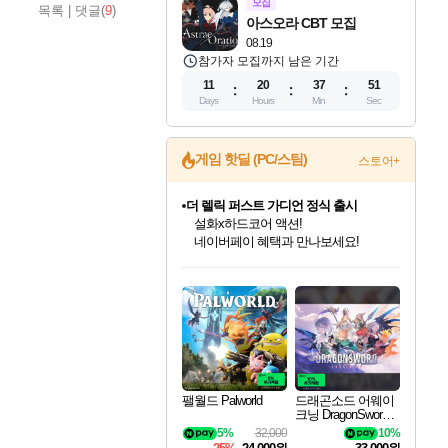
모집
목록
|
댓글(
9
)
아스오라 CBT 모집
08.19
참가자 모집까지 남은 기간
11
20
37
50
Days
Hours
Min
Sec
게임 핫딜 (PC/스팀)
스토어+
더 렐릭 퍼스트 가디언 정식 출시
설화x하드코어 액션!
네이버페이 혜택과 만나보세요!
인벤게임즈 8월 특별 할인!
드래곤소드: 어웨이크닝 입점!
문명 7 특별 할인!
마블 투혼 파이팅 소울즈 정식출시!
귀무자: 검의 길 예약 판매 중!
비스트 오브 리인카네이션 정식 출시!
커세어 코브 출시 기념 할인!
베데스다 40주년 기념 할인 중!
캡콤 프렌차이즈 할인 진행 중!
캡콤 일부 상품 상시 할인
스타워즈 은하계 레이서
로블록스 기프트 카드 공식 입점
인기 퍼블리셔 모음!
스팀으로 만나는 드래곤소드!
조선&고려 DLC 출시 예정
마블 히어로 총 출동&화려한 격투!
10% 할인과
게임프릭 신작 IP
해적'섬'을 발전시키자!
베데스다의 명작들을
몬헌, 바하 등 인기 IP를
몬헌 와일즈 & 드래곤즈 도그마2
인벤게임즈에서 10% 추가 적립
Robux를 가장 안전하고
최대 90% 할인가를 만나보세요!
네이버혜택과 함께 만나보세요!
50%할인&추가 적립까지!
네이버 포인트 혜택까지!
이니&베니 혜택까지!
네이버 혜택가와 함께 예약하세요!
할인&네이버혜택으로 만나보세요!
40주년 프로모션으로 만나보세요!
할인가에 만나보세요!
일부 에디션 상시 할인!
혜택으로 예약 판매 중
편안하게 충전하세요
팰월드 Palworld
드래곤소드 어웨이
크닝 DragonSword A
wakening
5%
32,000
10%