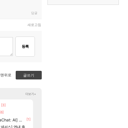
답글
새로고침
등록
맨위로
글쓰기
더보기+
[3]
[7]
[83]
장몰락
보상 공지 나온거 10추 하니 올리자
챕터별 길찾기/지도 공략 (1 ~ 12장)
로아
비스트
[6]
[65]
부산 헌혈 먹튀 ㄷㄷ..
스위치2판 ‘몬헌 와일즈’, 30~40fps 목표 추
메이플
해외겜
3]
[1]
[13]
at: AI] 공개
장비 올환 이후 약 7개월
4컷 만화 | 야간 보초는 너무 힘들어
검은사막
아주프로
[1]
[207]
스] 연내 출시 예정
신호등 2인 40%글 존나 긁히네 씨발
7년만에 가족여행을 다녀왔습니다.
메이플
여행