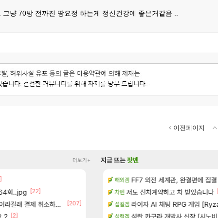
 그냥 70방 전까진 땅요정 하는게 정신건강에 좋은거같음 ..
이전페이지
지금 뜨는
팟벤
더보기+
]
카네이션 정보/공략글 모음
FF7 외전 세계관, 완결편에 집결
아스테어 현재상황 악덕작업
리니지 클래식
해외겜
[22]
[87]
4회..jpg
치노트 (8/5)
빵값 문의 후기
저도 신차계약하고 차 받았습니다
메이플
차벤
[207]
[10
라길래 결제 취소하고 나왔다
장
챌린저#77777 저격했습니다!
라이자 AI 채팅 RPG 게임 [RyzaCh
메이플
섭컬겜
[2]
[2]
 2
많은것 같습니다
페이즈 감상평
섬란 카구라 개발사 신작 [시노비 넥서
LoL
섭컬겜