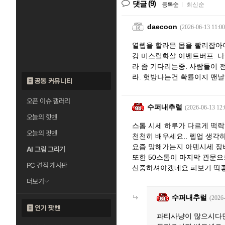
(9)
댓글
등록순
|
최신순
daecoon
(2026-06-13 11:00
열렙을 할라믄 몹을 빨리잡아야
강 미스릴화살 이벤트버프. 나
라 좀 기다리는중. 사람들이 
라. 헛방나는건 확률이지 맨
공통 커뮤니티
오픈 이슈 갤러리
수퍼내추럴
(2026-06-13 12:
오늘의 핫벤
스톰 시세 하루가 다르게 떡락
오늘의 팟벤
천천히 배우세요.. 렙업 생각
요즘 망해가는지 아덴시세 장
AI 그림 그리기
또한 50스톰이 마지막 관문으
PC 견적 게시판
신중하셔야겠네요 피보기 딱
더보기
수퍼내추럴
(2026
인기 팟벤
파티사냥이 많으시다면