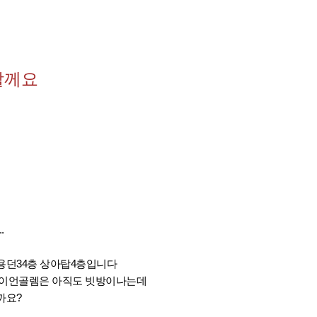
할께요
.
용던34층 상아탑4층입니다
아이언골렘은 아직도 빗방이나는데
까요?