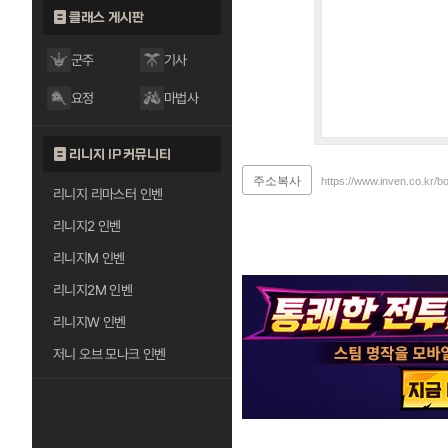
클래스 게시판
군주
기사
요정
마법사
리니지 IP 커뮤니티
주소복사
https://www.inven.co.kr/b
리니지 리마스터 인벤
리니지2 인벤
리니지M 인벤
리니지2M 인벤
리니지W 인벤
저니 오브 모나크 인벤