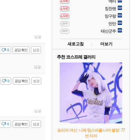
액터
LIVE
칭찬맨
LIVE
망구랑
LIVE
만만
OFF
태산군주
OFF
답글
새로고침
더보기
감
0
공감 확인
신고
추천 코스프레 갤러리
답글
감
0
공감 확인
신고
답글
감
0
공감 확인
신고
승리의 여신: 니케 팀스파클-나야 블랑: 77
번 타자