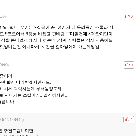
:33)
공감
비공
0
됨=팩트. 무기는 9장궁이 끝. 여기서 더 올려줄건 스톰과 전
도 9크로에서 9장궁 바꿨고 팟바람 구매할건데 300만아덴이
전강을 돈아깝게 왜사나 하는데..상위 캐릭들은 상시 사용하드
날헛방나는건 아니라서..시간을 갈아넣어야 하는게임임
00:09)
공감
비공
0
중이라..
하면 빨리 배워야겟지만서도..
비 시세 떡락하는게 무서울정도라..
로 지나가는 스킬이라.. 길긴하지만..
좋습니다.
-06-13 12:04:19)
공감
비공
0
 추천드립니다만..