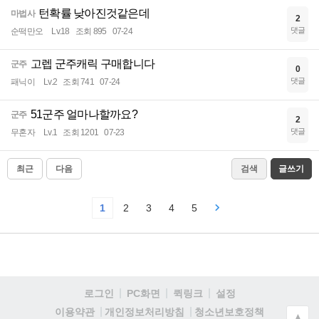
턴확률 낮아진것같은데
마법사
2
댓글
순떡만오
Lv.18
조회 895
07-24
고렙 군주캐릭 구매합니다
군주
0
댓글
패닉이
Lv.2
조회 741
07-24
51군주 얼마나할까요?
군주
2
댓글
무혼자
Lv.1
조회 1201
07-23
최근
다음
검색
글쓰기
1
2
3
4
5
로그인
PC화면
퀵링크
설정
청소년보호정책
이용약관
개인정보처리방침
▲