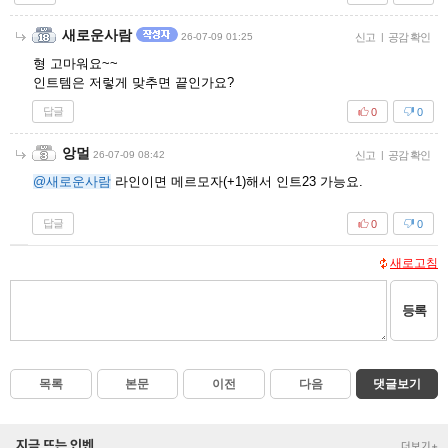
새로운사람
26-07-09 01:25
신고
|
공감 확인
형 고마워요~~
인트템은 저렇게 맞추면 끝인가요?
답글
0
0
앙멀
26-07-09 08:42
신고
|
공감 확인
@새로운사람
라인이면 메르모자(+1)해서 인트23 가능요.
답글
0
0
새로고침
등록
목록
본문
이전
다음
댓글보기
지금 뜨는 인벤
더보기+