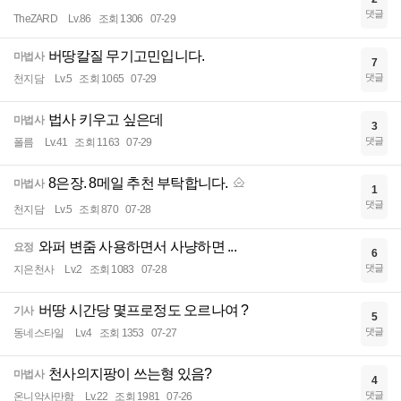
댓글
TheZARD
Lv.86
조회 1306
07-29
버땅칼질 무기고민입니다.
마법사
7
댓글
천지담
Lv.5
조회 1065
07-29
법사 키우고 싶은데
마법사
3
댓글
폴름
Lv.41
조회 1163
07-29
8은장. 8메일 추천 부탁합니다.
마법사
1
댓글
천지담
Lv.5
조회 870
07-28
와퍼 변줌 사용하면서 사냥하면 ...
요정
6
댓글
지은천사
Lv.2
조회 1083
07-28
버땅 시간당 몇프로정도 오르나여 ?
기사
5
댓글
동네스타일
Lv.4
조회 1353
07-27
천사의지팡이 쓰는형 있음?
마법사
4
댓글
온니악사만함
Lv.22
조회 1981
07-26