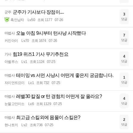
군주가 기사보다 장점이....
군주
3
댓글
흑인남자
Lv.50
조회 1177
07-26
오늘 아침 9시부터 턴사냥 시작했다
마법사
7
댓글
커진아이
Lv.70
조회 1674
07-26
힘19 위즈1 기사 무기추천요
기사
4
댓글
아벨루스
Lv.1
조회 1124
07-25
테이밍 vs 서먼 사냥시 어떤게 좋은지 궁금합니다.
마법사
1
댓글
자이언트요미
Lv.1
조회 732
07-25
레밸30 칼질 or 턴 경험치 어떤게 잘 올라요?
마법사
4
댓글
눈물고인미소
Lv.6
조회 1129
07-25
최고급 스킬외에 몹몰이 스킬은?
마법사
2
댓글
현나토끼
Lv.2
조회 736
07-25