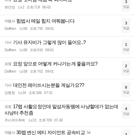
3
댓글
뽀얀정
Lv.2
조회 718
08-02
힘법사 메일 힘지 여쭤봅니다
마법사
3
댓글
Daffnen
Lv.58
조회 755
08-01
기사 유지비가 그렇게 많이 들어요..?
기사
1
댓글
Daffnen
Lv.58
조회 910
08-01
요정 앞으로 어떻게 커나가는게 좋을까요?
요정
2
댓글
Daffnen
Lv.58
조회 702
08-01
대인전 레이쓰시는분들 계실가요??
기사
0
댓글
앙퀭항
Lv.34
조회 366
07-31
17렙 사활요정인데 말섬자동땜에 사냥할데가 없는데
요정
4
사냥터 추천좀
댓글
주사위의축복
Lv.23
조회 709
07-30
30렙 변신 에티 자이언트 공속비교
마법사
2