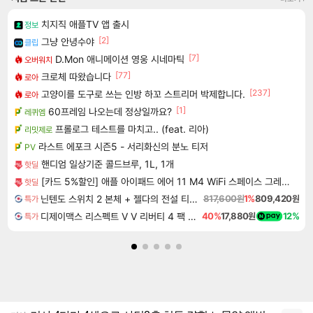
치지직 애플TV 앱 출시
정보
[2]
그냥 안녕수야
클립
[7]
D.Mon 애니메이션 영웅 시네마틱
오버워치
[77]
크로체 따왔습니다
로아
[237]
고양이를 도구로 쓰는 인방 하꼬 스트리머 박제합니다.
로아
[1]
60프레임 나오는데 정상일까요?
레퀴엠
프롤로그 테스트를 마치고.. (feat. 리아)
리밋제로
라스트 에포크 시즌5 - 서리화신의 분노 티저
PV
핸디엄 일상기준 콜드브루, 1L, 1개
핫딜
[카드 5%할인] 애플 아이패드 에어 11 M4 WiFi 스페이스 그레이, 128GB, WiFi전용
핫딜
닌텐도 스위치 2 본체 + 젤다의 전설 티어스 오브 더 킹덤 닌텐도 스위치 2 에디션 + 젤다의 전설 브레스 오브 더 와일드 닌텐도 스위치 2 에디션 번들
817,600원
1%
809,420원
특가
디제이맥스 리스펙트 V V 리버티 4 팩 DJMAX RESPECT V V Liberty 4 Pack DLC
40%
17,880원
12%
특가