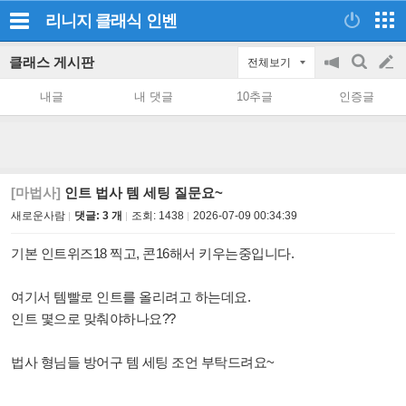
리니지 클래식
인벤
클래스 게시판
전체보기
공
검
글
지
색
내글
내 댓글
10추글
인증글
on/off
쓰
기
[마법사]
인트 법사 템 세팅 질문요~
새로운사람
댓글: 3 개
조회:
1438
2026-07-09 00:34:39
기본 인트위즈18 찍고, 콘16해서 키우는중입니다.
여기서 템빨로 인트를 올리려고 하는데요.
인트 몇으로 맞춰야하나요??
법사 형님들 방어구 템 세팅 조언 부탁드려요~