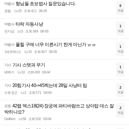
형님들 초보법사 질문있습니다.
마법사
6
댓글
응털
Lv.25
조회 411
08-05
타락 자동사냥
마법사
1
댓글
천지담
Lv.5
조회 399
08-05
풀힐 구매 너무 이른시기 한게 아닌가 ㅠㅠ
마법사
1
댓글
1에르메스1
Lv.15
조회 407
08-05
기사 스탯과 무기
기사
1
댓글
배땍이
Lv.10
조회 400
08-04
20힘기사 40->45찍는데 28일 사냥터 팁
기사
2
댓글
수호장군
Lv.1
조회 571
08-04
42랩 덱스18(24) 장궁에 파티바람쓰고 상아탑 데스 잘
요정
2
박히나요?
댓글
Daffnen
Lv.58
조회 502
08-04