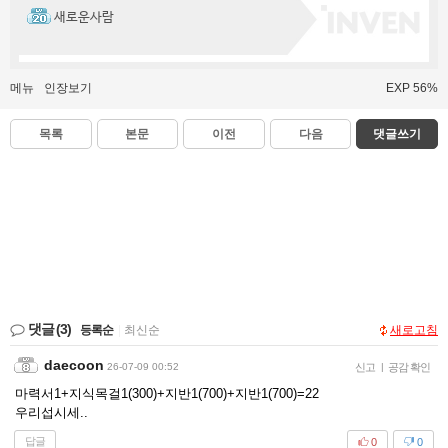
새로운사람
메뉴
인장보기
EXP 56%
목록
본문
이전
다음
댓글쓰기
댓글
(3)
등록순
|
최신순
새로고침
daecoon
26-07-09 00:52
신고
|
공감 확인
마력서1+지식목걸1(300)+지반1(700)+지반1(700)=22
우리섭시세..
답글
0
0