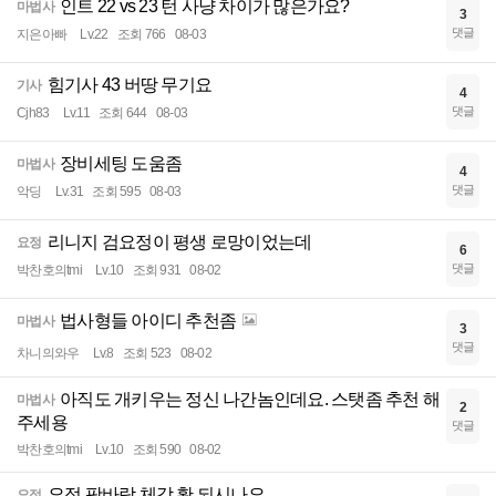
인트 22 vs 23 턴 사냥 차이가 많은가요?
마법사
3
댓글
지은아빠
Lv.22
조회 766
08-03
힘기사 43 버땅 무기요
기사
4
댓글
Cjh83
Lv.11
조회 644
08-03
장비세팅 도움좀
마법사
4
댓글
악딩
Lv.31
조회 595
08-03
리니지 검요정이 평생 로망이었는데
요정
6
댓글
박찬호의tmi
Lv.10
조회 931
08-02
법사형들 아이디 추천좀
마법사
3
댓글
차니의와우
Lv.8
조회 523
08-02
아직도 개키우는 정신 나간놈인데요. 스탯좀 추천 해
마법사
2
주세용
댓글
박찬호의tmi
Lv.10
조회 590
08-02
요정 팟바람 체감 확 되시나요
요정