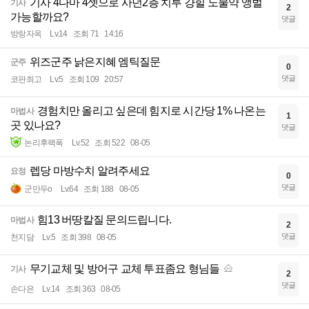
기사 4다마 4셋으로 사던2층 치투 걍힐 노물약 앵벌
기사
2
가능할까요?
댓글
방랑자옥
Lv.14
조회 71
14:16
위즈군주 낡은지혜 엠틱질문
군주
0
댓글
코판최고
Lv.5
조회 109
20:57
경험치만 올리고 싶은데 힘지로 시간당 1% 나온는
마법사
1
곳 있나요?
댓글
논리후팩폭
Lv.52
조회 522
08-05
렙당 마방수치 알려주세요
요정
0
댓글
군만두o
Lv.64
조회 188
08-05
힘13 버땅칼질 문의드립니다.
마법사
2
댓글
천지담
Lv.5
조회 398
08-05
무기교체 및 방어구 교체 투표좀요 형님들
기사
2
댓글
손다은
Lv.14
조회 363
08-05