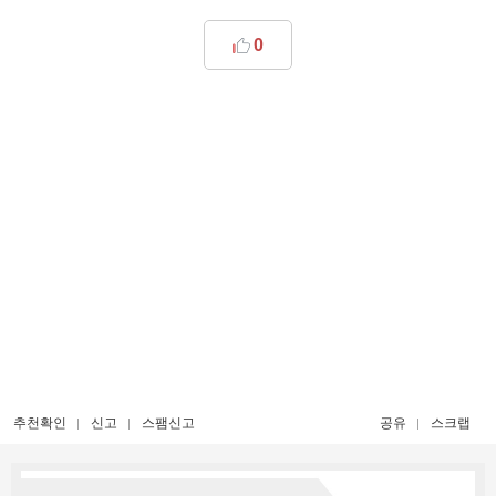
0
추천확인
신고
스팸신고
공유
스크랩