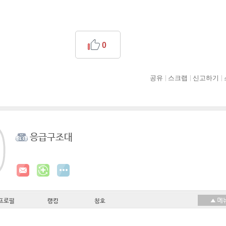
0
공유
스크랩
신고하기
응급구조대
프로필
랭킹
칭호