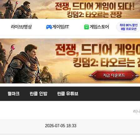
X
최대 90% 할인
라이브/영상
게이밍/IT
게임스토어
8월 프로모션
혈마크
린클 인방
린클 유튜브
리니
2026-07-05 18:33