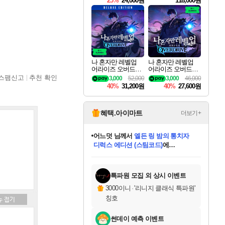
25%
24,000원
118,000원
ouls Ultimate Edition
Pre-Purchase
나 혼자만 레벨업
나 혼자만 레벨업
어라이즈 오버드라
어라이즈 오버드라
이브 디럭스 에디션
이브 Solo Leveling A
스팸신고
추천 확인
3,000
52,000
3,000
46,000
Solo Leveling Arise
rise
40%
31,200원
40%
27,600원
Overdrive Deluxe Edi
tion
혜택.아이마트
더보기+
어느덧
님께서
엘든 링 밤의 통치자
디럭스 에디션 (스팀코드)
에
미오몬도
아기쿠키
eksxo
칠부
설레임v
당첨되셨습니다.
동작그만
영웅97
우는무
유리별
나무아래쉼터
달빛아이
밍끼
해무
스태지
안드레아
어느날
꺽다리아조씨
농업코코
꾸링내
님께서
님께서
님께서
님께서
님께서
님께서
님께서
님께서
님께서
님께서
님께서
님께서
님께서
님께서
님께서
님께서
님께서
네이버페이 1만원
로블록스 기프트카드
엘든 링 밤의 통치자
님께서
님께서
디스코 엘리시움 최종판
네이버페이 1만원
로블록스 기프트카드
(본편포함) 데이브 더
네이버페이 1만원
로블록스 기프트카드
인투 더 브리치
로블록스 기프트카드
엘든 링 밤의 통치자
(본편포함) 데이브 더
(본편포함) 데이브 더
드래곤 퀘스트 XI S
파이어걸 핵 앤
몬스터 헌터 라이즈 +
로블록스
로블록스
디럭스 에디션 (스팀코드)
다이버 인 더 정글 번들 (스팀코드)
(스팀코드)
교환권
1만원권
다이버 인 더 정글 번들 (스팀코드)
(스팀코드)
교환권
1만원권
기프트카드 1만 5천원권
지나간 시간을 찾아서 데피니티브
2만원권
디럭스 에디션 (스팀코드)
다이버 인 더 정글 번들 (스팀코드)
스플래시 레스큐 DX (스팀코드)
교환권
기프트카드 1만원권
선브레이크 (스팀코드)
8천원권
에 당첨되셨습니다.
에 당첨되셨습니다.
에 당첨되셨습니다.
에 당첨되셨습니다.
에 당첨되셨습니다.
를 교환.
를 교환.
에 당첨되셨습니다.
에 당첨되셨습니다.
에
를 교환.
를 교환.
에
에
에
에
에
에
당첨되셨습니다.
당첨되셨습니다.
당첨되셨습니다.
에디션 (스팀코드)
당첨되셨습니다.
당첨되셨습니다.
당첨되셨습니다.
당첨되셨습니다.
를 교환.
특파원 모집 외 상시 이벤트
3000이니
·
'리니지 클래식 특파원'
칭호
썬데이 예측 이벤트