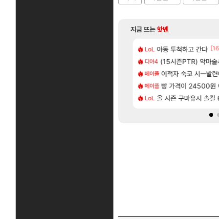
지금 뜨는
핫벤
[205]
[16
2인 40%글 존나 긁히네 씨발
 길찾기/지도 공략 (1 ~ 12장)
야동 투척하고 간다
7년만에 가족여행을
LoL
여행
[79]
맛본 시점 민심 췤
2판 ‘몬헌 와일즈’, 30~40fps 목표 추정
(15시즌PTR) 악마
「에린」 컨셉 포스
디아4
아스오라
[63]
혈 먹튀 ㄷㄷ..
컷 만화 | 야간 보초는 너무 힘들어
이적자 숙코 시ㅡ발련
쿠를 먼저 보내서 
메이플
비스트
[15]
트 신캐인데 너무 약한거 아님?
스트 때는 로비에 온라인 기능이 있는데
빵 가격이 24500원 이
비스트 오브 리인
메이플
비스트
[80]
 나온거 10추 하니 올리자
 오브 리인카네이션 오픈 트레일러
올 시즌 구마유시 솔킬 6
리싱크드 1.06 패
LoL
리싱크드