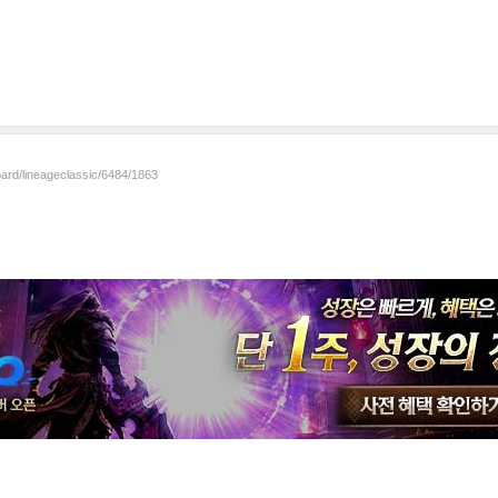
oard/lineageclassic/6484/1863