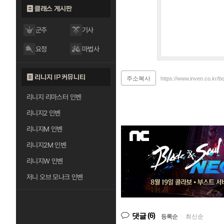
클래스 게시판
군주
기사
요정
마법사
리니지 IP 커뮤니티
주소복사
https://www.inven.co.kr/b
리니지 리마스터 인벤
리니지2 인벤
리니지M 인벤
리니지2M 인벤
리니지W 인벤
저니 오브 모나크 인벤
(6)
댓글
등록순
|
최신순