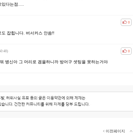
다는점.....
공감
비공
0
도 잡힙니다. 버서커스 안씀!!
50:48)
공감
비공
0
바꿔 병신아 그 머리로 겜을하니까 방어구 셋팅을 못하는거야
이전페이지