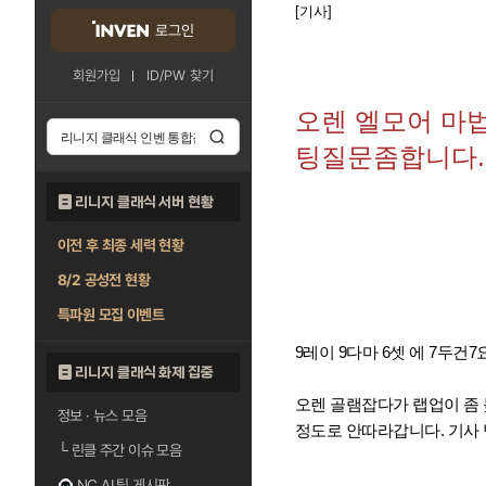
[기사]
로그인
회원가입
ID/PW 찾기
오렌 엘모어 마
팅질문좀합니다.
리니지 클래식 서버 현황
이전 후 최종 세력 현황
8/2 공성전 현황
특파원 모집 이벤트
9레이 9다마 6셋 에 7두건7
리니지 클래식 화제 집중
오렌 골램잡다가 랩업이 좀 
정보 · 뉴스 모음
정도로 안따라갑니다. 기사
└
린클 주간 이슈 모음
NC AI 팁 게시판