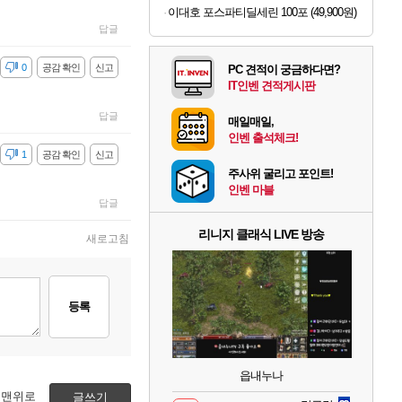
이대호 포스파티딜세린 100포 (49,900원)
답글
감
0
공감 확인
신고
PC 견적이 궁금하다면?
IT인벤 견적게시판
답글
매일매일,
인벤 출석체크!
감
1
공감 확인
신고
주사위 굴리고 포인트!
인벤 마블
답글
리니지 클래식 LIVE 방송
새로고침
등록
읍내누나
맨위로
글쓰기