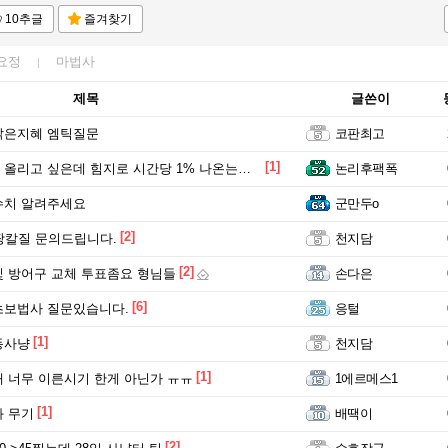
10추글
즐겨찾기
요정
마법사
제목
글쓴이
낡은지혜 엠틱질문
코판최고
[1]
리고 싶은데 힘지로 시간당 1% 나온는곳 있나요?
논리후팩폭
수치 알려주세요
군만두o
[2]
땅칼질 문의드립니다.
천지담
[2]
 방어구 교체 투표좀요 형님들
손다은
[6]
초보법사 질문있습니다.
응털
[1]
동사냥
천지담
[1]
 너무 이른시기 한게 아닌가 ㅠㅠ
1에르메스1
[1]
 무기
배땍이
[2]