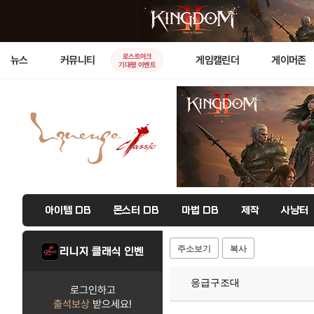
로스트아크
뉴스
커뮤니티
게임캘린더
게이머존
기대평 이벤트
아이템 DB
몬스터 DB
마법 DB
제작
사냥터
주소보기
복사
리니지 클래식 인벤
응급구조대
로그인하고
출석보상
받으세요!