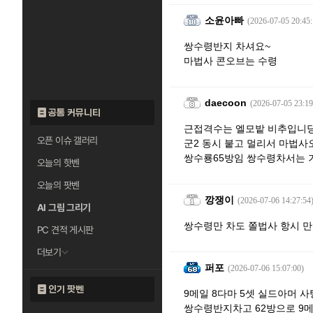
소윤아빠
(2026-07-05 20:45:
쌍수령반지 차셔요~
마법사 콘오브는 수령
daecoon
(2026-07-05 23:19
공통 커뮤니티
근접격수는 엘모밭 비추입니당
오픈 이슈 갤러리
군2 동시 붙고 멀리서 마법사
쌍수룡65방임 쌍수령차서는 
오늘의 핫벤
오늘의 팟벤
깡쟁이
(2026-07-06 14:27:54
AI 그림 그리기
쌍수령만 차도 쫄법사 항시 만
PC 견적 게시판
더보기
퍼포
(2026-07-06 15:07:00)
인기 팟벤
9메일 8다마 5셋 실드아머 사
쌍수령반지차고 62방으로 9