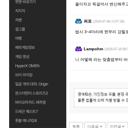
팟벤 바로가기
울이자꼬 독걸어서 변신해주고있
치지직
차벤
퍼포
(2026-07-06 15:07:28)
걸그룹
법사 3~4마리에 한무리 걍힐로
여행
해외게임정보
Lampohm
(2026-07-20 08:
게임 영상
니 어떻해 라는 맞춤법부터 
HyperX OMEN
브이 라이징
일곱 개의 대죄: Origin
몬스터헌터 스토리즈3
바이오하자드 레퀴엠
드래곤 퀘스트7
풋볼 매니저26
목록
다음글
이전글