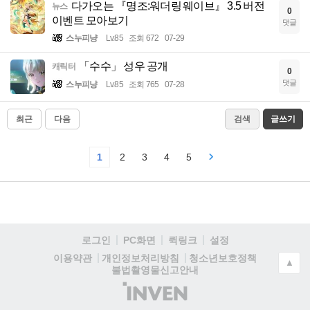
다가오는 『명조:워더링 웨이브』 3.5 버전
뉴스
0
이벤트 모아보기
댓글
스누피냥
Lv.85
조회 672
07-29
「수수」 성우 공개
캐릭터
0
댓글
스누피냥
Lv.85
조회 765
07-28
최근
다음
검색
글쓰기
1
2
3
4
5
로그인
PC화면
퀵링크
설정
청소년보호정책
이용약관
개인정보처리방침
▲
불법촬영물신고안내
(주)
인