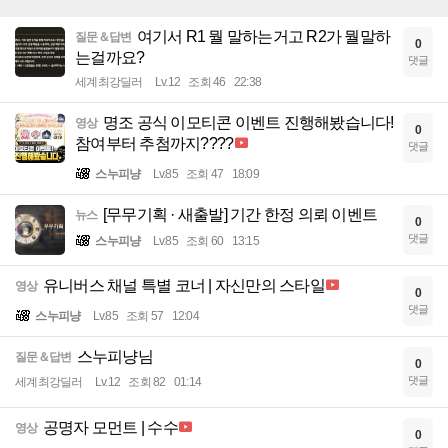
여기서 R1 뭘 말하는거고 R2가 뭘말하
질문＆답변
0
는걸까요?
댓글
세계최강딜러
Lv.12
조회 46
22:38
명조 공식 이모티콘 이벤트 진행해봤습니다!
영상
0
참여부터 추첨까지????
댓글
스누피냥
Lv.85
조회 47
18:09
[무무기획 · 새출발] 기간 한정 의뢰 이벤트
뉴스
0
댓글
스누피냥
Lv.85
조회 60
13:15
유니버스 채널 특별 코너 | 자신만의 스타일
영상
0
댓글
스누피냥
Lv.85
조회 57
12:04
스누피냥님
질문＆답변
0
댓글
세계최강딜러
Lv.12
조회 82
01:14
공명자 모먼트 | 수수
영상
0