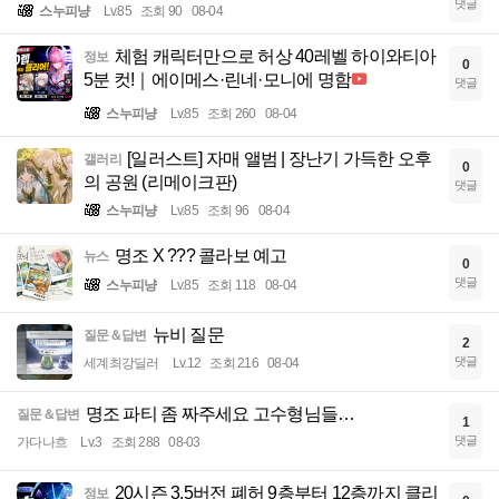
댓글
스누피냥
Lv.85
조회 90
08-04
체험 캐릭터만으로 허상 40레벨 하이와티아
정보
0
5분 컷!｜에이메스·린네·모니에 명함
댓글
스누피냥
Lv.85
조회 260
08-04
[일러스트] 자매 앨범 | 장난기 가득한 오후
갤러리
0
의 공원 (리메이크판)
댓글
스누피냥
Lv.85
조회 96
08-04
명조 X ??? 콜라보 예고
뉴스
0
댓글
스누피냥
Lv.85
조회 118
08-04
뉴비 질문
질문＆답변
2
댓글
세계최강딜러
Lv.12
조회 216
08-04
명조 파티 좀 짜주세요 고수형님들…
질문＆답변
1
댓글
가다나흐
Lv.3
조회 288
08-03
20시즌 3.5버전 폐허 9층부터 12층까지 클리
정보