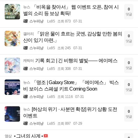
「비옥을 찾아서」 웹 이벤트 오픈, 참여 시
뉴스
0
별의 소리 등 보상 획득!
댓글
스누피냥
Lv.85
조회 873
07-31
「맑은 물이 흐르는 곳엔, 감상할 만한 봄의
갤러리
0
산이 있기 마련.」
댓글
스누피냥
Lv.85
조회 245
07-31
기록 회고 | 긴 비행의 별빛—— 에이메스
캐릭터
0
댓글
스누피냥
Lv.85
조회 308
07-31
「명조 | Galaxy Store」 「에이메스」 빅스
뉴스
0
비 보이스 스페셜 키트 Coming Soon
댓글
스누피냥
Lv.85
조회 1116
07-31
[허상의 위기 · 사분면 확장] 위기 상황 도전
뉴스
0
이벤트
댓글
스누피냥
Lv.85
조회 897
07-29
⋆그녀의 사계⋆
영상