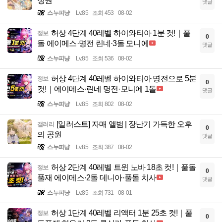
정원
댓글
스누피냥
Lv.85
조회 453
08-02
허상 4단계 40레벨 하이와티아 1분 컷!｜풀
정보
0
돌 에이메스·명전 린네·3돌 모니에
댓글
스누피냥
Lv.85
조회 536
08-02
허상 4단계 40레벨 하이와티아 명전으로 5분
정보
0
컷!｜에이메스·린네 명전·모니에 1돌
댓글
스누피냥
Lv.85
조회 802
08-02
[일러스트] 자매 앨범 | 장난기 가득한 오후
갤러리
0
의 공원
댓글
스누피냥
Lv.85
조회 387
08-02
허상 2단계 40레벨 트윈 노바 18초 컷!｜풀돌
정보
0
풀재 에이메스·2돌 데니아·풀돌 치사
댓글
스누피냥
Lv.85
조회 731
08-01
허상 1단계 40레벨 리액터 1분 25초 컷!｜풀
정보
0