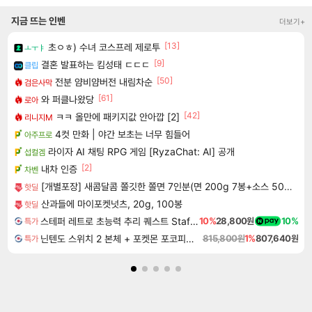
지금 뜨는 인벤
더보기+
[13]
초ㅇㅎ) 수녀 코스프레 제로투
ㅗㅜㅑ
[9]
결혼 발표하는 킴성태 ㄷㄷㄷ
클립
[50]
전분 얌비얌버전 내림차순
검은사막
[61]
와 퍼클나왔당
로아
[42]
ㅋㅋ 올만에 패키지값 안아깝 [2]
리니지M
4컷 만화 | 야간 보초는 너무 힘들어
아주프로
라이자 AI 채팅 RPG 게임 [RyzaChat: AI] 공개
섭컬겜
[2]
내차 인증
차벤
[개별포장] 새콤달콤 쫄깃한 쫄면 7인분(면 200g 7봉+소스 50g 7봉)
핫딜
산과들에 마이포켓넛츠, 20g, 100봉
핫딜
스테퍼 레트로 초능력 추리 퀘스트 Staffer Retro A Supernatural Mystery Quest
10%
28,800원
10%
특가
닌텐도 스위치 2 본체 + 포켓몬 포코피아 + 포켓몬스터 레전드 ZA 닌텐도 스위치 2 에디션 번들
815,800원
1%
807,640원
특가