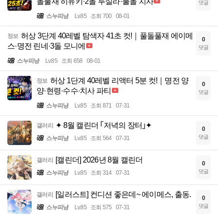
돌풀재 히유키·2돌 루실라·풀돌 치사
댓글
스누피냥
Lv.85
조회 700
08-01
허상 3단계 40레벨 탐색자 41초 컷!｜풀돌풀재 에이메
정보
0
스·명전 린네·3돌 모니에
댓글
스누피냥
Lv.85
조회 658
08-01
허상 1단계 40레벨 리액터 5분 컷!｜명전 양
정보
0
양·현령·수수·치사 파티
댓글
스누피냥
Lv.85
조회 871
07-31
✦ 8월 캘린더 ｢저녁의 장터｣✦
갤러리
0
댓글
스누피냥
Lv.85
조회 564
07-31
[캘린더] 2026년 8월 캘린더
갤러리
0
댓글
스누피냥
Lv.85
조회 314
07-31
[일러스트] 컨디션 좋은데~ 에이메스, 출동.
갤러리
0
댓글
스누피냥
Lv.85
조회 575
07-31