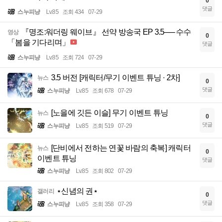
0
댓글
스누피냥
Lv.85
조회 434
07-29
『명조:워더링 웨이브』 선약 방송국 EP 3.5── 수수
영상
0
「봄을 기다리며」
댓글
스누피냥
Lv.85
조회 724
07-29
3.5 버전 [캐릭터/무기 이벤트 튜닝 · 2차]
뉴스
0
댓글
스누피냥
Lv.85
조회 678
07-29
[노을에 깃든 이슬] 무기 이벤트 튜닝
뉴스
0
댓글
스누피냥
Lv.85
조회 519
07-29
[단비에서 전하는 연꽃 바람의 축복] 캐릭터
뉴스
0
이벤트 튜닝
댓글
스누피냥
Lv.85
조회 802
07-29
⋆신념의 권⋆
갤러리
0
댓글
스누피냥
Lv.85
조회 358
07-29