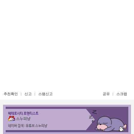
추천확인
신고
스팸신고
공유
스크랩
헤테로시티 로맨티스트
스누피냥
네이버 검색 : 유튜브 스누피냥