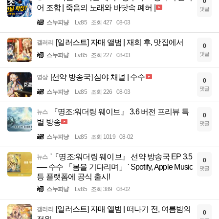
0
어 조합 | 죽음의 노래와 바닷속 폐허 |
댓글
스누피냥
Lv.85
조회 427
08-03
[일러스트] 자매 앨범 | 재회 후, 맛집에서
갤러리
0
댓글
스누피냥
Lv.85
조회 227
08-03
[선약 방송국] 심야 채널 | 수수
영상
0
댓글
스누피냥
Lv.85
조회 226
08-03
『명조:워더링 웨이브』 3.6 버전 프리뷰 특
뉴스
0
별 방송
댓글
스누피냥
Lv.85
조회 1019
08-02
'『명조:워더링 웨이브』 선약 방송국 EP 3.5
뉴스
0
── 수수 「봄을 기다리며」 ' Spotify, Apple Music
댓글
등 플랫폼에 공식 출시!
스누피냥
Lv.85
조회 389
08-02
[일러스트] 자매 앨범 | 떠나기 전, 여름밤의
갤러리
0