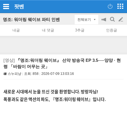
팟벤
명조: 워더링 웨이브 파티 인벤
전체보기
공
검
글
지
색
내글
내 댓글
3추글
인증글
on/off
쓰
기
[영상]
『명조:워더링 웨이브』 선약 방송국 EP 3.5──양양 · 현
령 「바람이 머무는 곳」
스누피냥
조회:
858
2026-07-09 13:03:16
새로운 시대에서 눈을 뜨신 것을 환영합니다. 방랑자님!
폭풍과도 같은 액션의 파도, 『명조:워더링 웨이브』입니다.