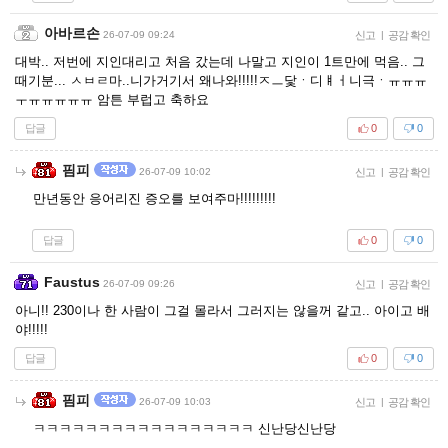
아바르손
26-07-09 09:24
신고
|
공감 확인
대박.. 저번에 지인대리고 처음 갔는데 나말고 지인이 1트만에 먹음.. 그
때기분... ㅅㅂㄹ마..니가거기서 왜나와!!!!!ㅈㅡ닻ㆍ디ㅒㅓ니극ㆍㅠㅠㅠ
ㅜㅠㅠㅠㅠㅠ 암튼 부럽고 축하요
답글
0
0
핌피
26-07-09 10:02
신고
|
공감 확인
만년동안 응어리진 증오를 보여주마!!!!!!!!!
답글
0
0
Faustus
26-07-09 09:26
신고
|
공감 확인
아니!! 230이나 한 사람이 그걸 몰라서 그러지는 않을꺼 같고.. 아이고 배
야!!!!!
답글
0
0
핌피
26-07-09 10:03
신고
|
공감 확인
ㅋㅋㅋㅋㅋㅋㅋㅋㅋㅋㅋㅋㅋㅋㅋㅋㅋ 신난당신난당