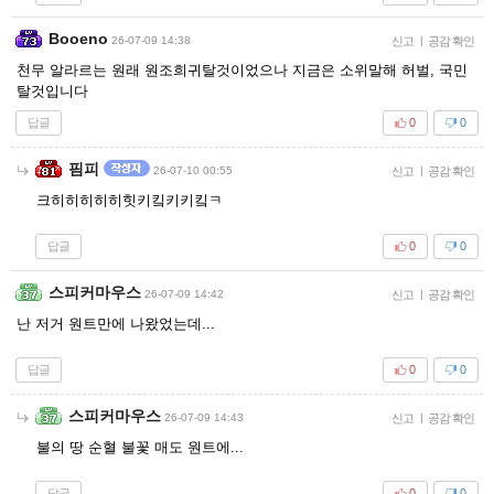
Booeno
26-07-09 14:38
신고
|
공감 확인
천무 알라르는 원래 원조희귀탈것이었으나 지금은 소위말해 허벌, 국민
탈것입니다
답글
0
0
핌피
26-07-10 00:55
신고
|
공감 확인
크히히히히히힛키킼키키킼ㅋ
답글
0
0
스피커마우스
26-07-09 14:42
신고
|
공감 확인
난 저거 원트만에 나왔었는데...
답글
0
0
스피커마우스
26-07-09 14:43
신고
|
공감 확인
불의 땅 순혈 불꽃 매도 원트에...
답글
0
0