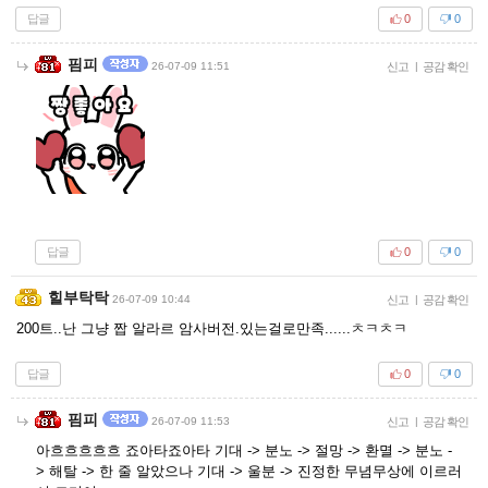
답글
0
0
핌피
26-07-09 11:51
신고
|
공감 확인
답글
0
0
힐부탁탁
26-07-09 10:44
신고
|
공감 확인
200트..난 그냥 짭 알라르 암사버전.있는걸로만족......ㅊㅋㅊㅋ
답글
0
0
핌피
26-07-09 11:53
신고
|
공감 확인
아흐흐흐흐흐 죠아타죠아타 기대 -> 분노 -> 절망 -> 환멸 -> 분노 -
> 해탈 -> 한 줄 알았으나 기대 -> 울분 -> 진정한 무념무상에 이르러