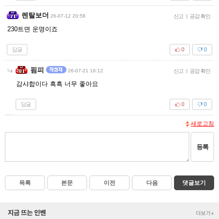
렌탈보더
26-07-12 20:58
신고
|
공감 확인
230트면 운명이죠
답글
0
0
핌피
26-07-21 16:12
신고
|
공감 확인
감샤합이다 흑흑 너무 좋아요
답글
0
0
새로고침
등록
목록
본문
이전
다음
댓글보기
지금 뜨는 인벤
더보기+