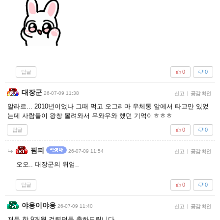
답글
0
0
대장군
26-07-09 11:38
신고
|
공감 확인
알라르... 2010년이었나 그때 먹고 오그리마 우체통 앞에서 타고만 있었
는데 사람들이 왕창 몰려와서 우와우와 했던 기억이ㅎㅎㅎ
답글
0
0
핌피
26-07-09 11:54
신고
|
공감 확인
오오.. 대장군의 위엄..
답글
0
0
야옹이야옹
26-07-09 11:40
신고
|
공감 확인
저두 한 9개월 걸렸던듯 축하드립니다