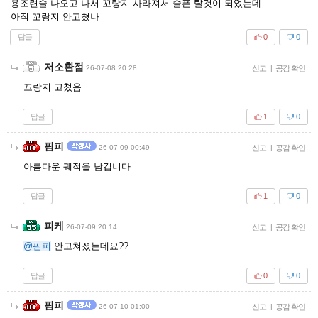
용조련술 나오고 나서 꼬랑지 사라져서 슬픈 탈것이 되었는데
아직 꼬랑지 안고쳤나
답글
0
0
저소환점
26-07-08 20:28
신고
|
공감 확인
꼬랑지 고쳤음
답글
1
0
핌피
26-07-09 00:49
신고
|
공감 확인
아름다운 궤적을 남깁니다
답글
1
0
피케
26-07-09 20:14
신고
|
공감 확인
@핌피
안고쳐졌는데요??
답글
0
0
핌피
26-07-10 01:00
신고
|
공감 확인