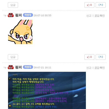
답글
0
0
핌피
26-07-10 00:55
신고
|
공감 확인
답글
0
0
핌피
26-07-21 16:11
신고
|
공감 확인