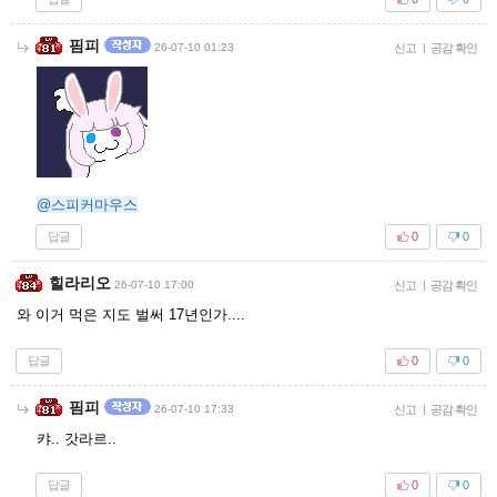
핌피
26-07-10 01:23
신고
|
공감 확인
@스피커마우스
답글
0
0
힐라리오
26-07-10 17:00
신고
|
공감 확인
와 이거 먹은 지도 벌써 17년인가....
답글
0
0
핌피
26-07-10 17:33
신고
|
공감 확인
캬.. 갓라르..
답글
0
0