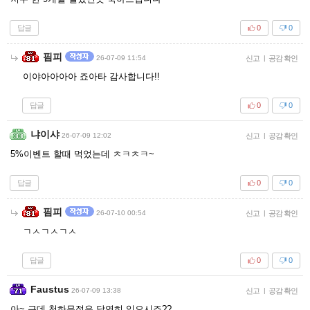
답글
0
0
핌피
26-07-09 11:54
신고
|
공감 확인
이야아아아아 죠아타 감사합니다!!
답글
0
0
냐이샤
26-07-09 12:02
신고
|
공감 확인
5%이벤트 할때 먹었는데 ㅊㅋㅊㅋ~
답글
0
0
핌피
26-07-10 00:54
신고
|
공감 확인
ㄱㅅㄱㅅㄱㅅ
답글
0
0
Faustus
26-07-09 13:38
신고
|
공감 확인
아~ 근데 천하무적은 당연히 있으시죠??