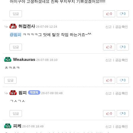
어이구야 고생하셨네요 진짜 무지무지 기쁘셨겠어요!!!!!
답글
0
0
허접전사
26-07-09 12:24
신고
|
공감 확인
@핌피
ㅋㅋㅋㅋ그 맛에 탈것 작업 하는거죠~^^
답글
2
0
Weakauras
26-07-08 18:10
신고
|
공감 확인
ㅊㅋㅊㅋ
답글
0
0
핌피
26-07-09 00:48
신고
|
공감 확인
ㄱㅅㄱㅅ
답글
0
0
피케
26-07-08 18:49
신고
|
공감 확인