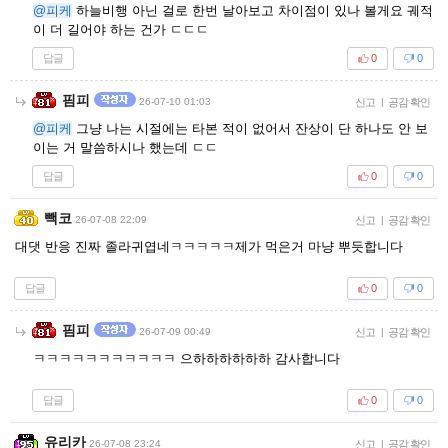
@피케
하늘비행 아닌 걸로 한번 날아보고 차이점이 있나 볼게요 궤적
이 더 길어야 하는 건가 ㄷㄷㄷ
답글
0
0
핌피
26-07-10 01:03
신고
|
공감 확인
@피케
그냥 나는 시절에는 타본 적이 없어서 잔상이 단 하나도 안 보
이는 거 말씀하시나 했는데 ㄷㄷ
답글
0
0
빽코
26-07-08 22:09
신고
|
공감 확인
대댓 반응 진짜 졸라귀엽네ㅋㅋㅋㅋㅋ제가 먹은거 마냥 뿌듯합니다
답글
0
0
핌피
26-07-09 00:49
신고
|
공감 확인
ㅋㅋㅋㅋㅋㅋㅋㅋㅋㅋㅋ 으하하하하하하 감사합니다
답글
0
0
유리카
26-07-08 23:24
신고
|
공감 확인