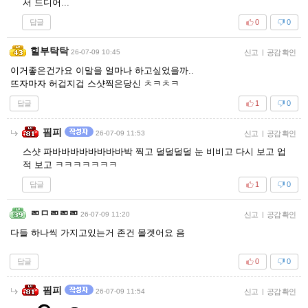
서 드디어...
답글
0
0
힐부탁탁
26-07-09 10:45
신고
|
공감 확인
이거좋은건가요 이말을 얼마나 하고싶었을까..
뜨자마자 허겁지겁 스샷찍은당신 ㅊㅋㅊㅋ
답글
1
0
핌피
26-07-09 11:53
신고
|
공감 확인
스샷 파바바바바바바바바박 찍고 덜덜덜덜 눈 비비고 다시 보고 업
적 보고 ㅋㅋㅋㅋㅋㅋㅋ
답글
1
0
ㄻㅁㄻㄻㄻ
26-07-09 11:20
신고
|
공감 확인
다들 하나씩 가지고있는거 존건 몰겟어요 음
답글
0
0
핌피
26-07-09 11:54
신고
|
공감 확인