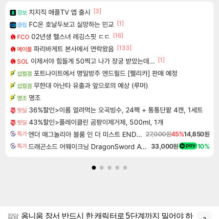
[3]
치지직 애플TV 앱 출시
정보
[1]
FC온 호날두보고 실망하는 민교
클립
[16]
02년생 헬스녀 레깅스핏 ㄷㄷ
FCO
[133]
파리바게트 본사에서 연락왔음
메이플
[1]
이제서야 힘들게 50찍고 나가 장궁 받았는데...
SOL
포트나이트에서 명일방주 엔드필드 [펠리카] 판매 예정
섭컬겜
무한대 아난타 유출과 앞으로의 예상 (루머)
섭컬겜
명조
명조
36%할인>이롬 얼려먹는 오곡빙수, 24팩 + 통통단팥 4캔, 1세트
핫딜
43%할인>플레이클린 곰팡이제거제, 500ml, 1개
핫딜
엔더 매그놀리아 블룸 인 더 미스트 ENDER MAGNOLIA Bloom in the Mist
27,000원
45%
14,850원
특가
드래곤소드 어웨이크닝 DragonSword Awakening
33,000원
10%
특가
옴니움 장서 반드시 한 캐릭터로 5단계까지 밀어야 하
잡담