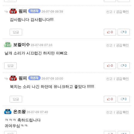
핌피
26-07-09 09:59
신고
|
공감 확인
감사합니다 감사합니다!!!
답글
0
0
보컬이수
26-07-09 07:10
신고
|
공감 확인
날개 소리가 시끄럽긴 하지만 이뻐요
답글
0
0
핌피
26-07-09 10:00
신고
|
공감 확인
북치는 소리 나긴 하던데 유니크하고 좋았다 !!!!!!
답글
0
0
온조왕
26-07-09 07:40
신고
|
공감 확인
ㅋㅋㅋ 축하드립니다
귀여우심ㅋㅋ