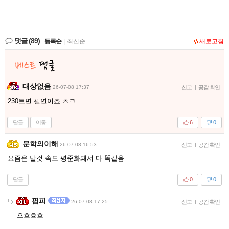
댓글
(89)
등록순
|
최신순
새로고침
대상없음
26-07-08 17:37
신고
|
공감 확인
230트면 필연이죠 ㅊㅋ
답글
이동
6
0
문학의이해
26-07-08 16:53
신고
|
공감 확인
요즘은 탈것 속도 평준화돼서 다 똑같음
답글
0
0
핌피
26-07-08 17:25
신고
|
공감 확인
으흐흐흐