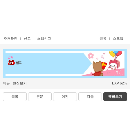
추천확인
신고
스팸신고
공유
스크랩
갑부
핌피
메뉴
인장보기
EXP 62%
목록
본문
이전
다음
댓글쓰기