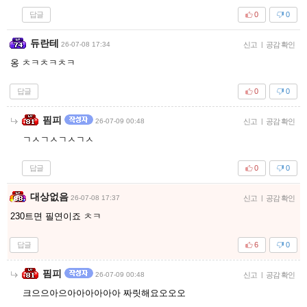
답글
0
0
듀란테
26-07-08 17:34
신고
|
공감 확인
옹 ㅊㅋㅊㅋㅊㅋ
답글
0
0
핌피
26-07-09 00:48
신고
|
공감 확인
ㄱㅅㄱㅅㄱㅅㄱㅅ
답글
0
0
대상없음
26-07-08 17:37
신고
|
공감 확인
230트면 필연이죠 ㅊㅋ
답글
6
0
핌피
26-07-09 00:48
신고
|
공감 확인
크으으아으아아아아아아 짜릿해요오오오