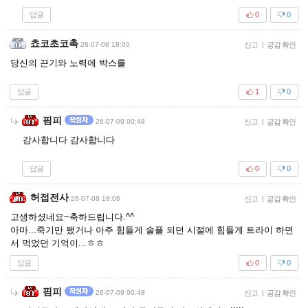
답글
0
0
쵸코초코촉
26-07-08 18:00
신고
|
공감 확인
당신의 끈기와 노력에 박스를
답글
1
0
핌피
26-07-09 00:48
신고
|
공감 확인
감사합니다 감사합니다
답글
0
0
허접전사
26-07-08 18:06
신고
|
공감 확인
고생하셨네요~축하드립니다.^^
아마...죽기만 됐거나 아주 힘들게 솔플 되던 시절에 힘들게 트라이 하면
서 먹었던 기억이...ㅎㅎ
답글
0
0
핌피
26-07-09 00:48
신고
|
공감 확인