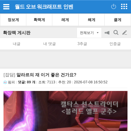
월드 오브 워크래프트
인벤
정보게
확팩게
레게
쐐게
클게
확장팩 게시판
전체보기
공
검
글
지
색
내글
내 댓글
3추글
인증글
on/off
쓰
기
[잡담]
알라르의 재 이거 좋은 건가요?
핌피
댓글: 89 개
조회:
7113
추천:
20
2026-07-08 16:50:52