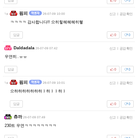
답글
0
0
핌피
26-07-09 10:00
신고
|
공감 확인
ㅋㅋㅋㅋ 감사합니다!! 으히힣헤헤헤히헿
답글
0
0
Daldadala
26-07-09 07:42
신고
|
공감 확인
우연히..ㅠㅠ
답글
0
0
핌피
26-07-09 10:01
신고
|
공감 확인
으하하하하하하하ㅏ하ㅏㅏ하ㅏ
답글
0
0
츄까
26-07-09 07:49
신고
|
공감 확인
230트 우연ㅋㅋㅋㅋㅋㅋㅋㅋ