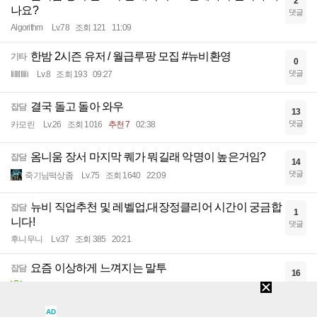
2
나요?
댓글
Algorithm
Lv.78
조회 121
11:09
한밤 2시즌 유저 / 월급루팡 모집 #뉴비환영
기타
0
댓글
Iillllllili
Lv.8
조회 193
09:27
결국 돌고 돌아 와우
잡담
13
댓글
카모린
Lv.26
조회 1016
추천 7
02:38
옴니움 장서 마지막 퀘가 뭐길래 악명이 높은거임?
잡담
14
댓글
죽기님떡상좀
Lv.75
조회 1640
22:09
뉴비 직업추천 및 레벨업,대장정클리어 시간이 궁금합
잡담
1
니다!
댓글
후니무니
Lv.37
조회 385
20:21
요즘 이상하게 느껴지는 말투
잡담
16
댓글
트윈메모리즈
Lv.70
조회 1515
20:20
AD