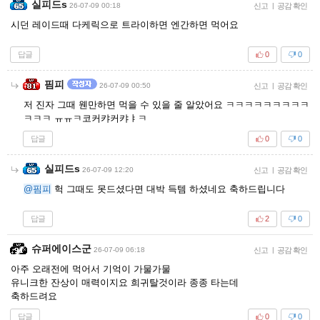
실피드s
26-07-09 00:18
신고
|
공감 확인
시던 레이드때 다케릭으로 트라이하면 엔간하면 먹어요
답글
0
0
핌피
26-07-09 00:50
신고
|
공감 확인
저 진자 그때 웬만하면 먹을 수 있을 줄 알았어요 ㅋㅋㅋㅋㅋㅋㅋㅋㅋ
ㅋㅋㅋ ㅠㅠㅋ코커캬커캬ㅑㅋ
답글
0
0
실피드s
26-07-09 12:20
신고
|
공감 확인
@핌피
헉 그때도 못드셨다면 대박 득템 하셨네요 축하드립니다
답글
2
0
슈퍼에이스군
26-07-09 06:18
신고
|
공감 확인
아주 오래전에 먹어서 기억이 가물가물
유니크한 잔상이 매력이지요 희귀탈것이라 종종 타는데
축하드려요
답글
0
0