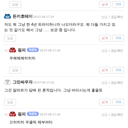
답글
0
0
돈키호테이
26-07-08 17:16
신고
|
공감 확인
저도 뭐 그냥 한 4년 트라이하니까 나오더라구요. 뭐 다들 가지고 있
는 것 같기도 해서 그냥 ..... 보관 중 입니다.
답글
0
0
핌피
26-07-08 17:26
신고
|
공감 확인
우헤헤헤히히히
답글
0
0
그만싸우자
26-07-08 17:24
신고
|
공감 확인
그건 알라르가 담배 핀 흔적입니다. 그냥 버리시는게 좋을듯
답글
0
0
핌피
26-07-08 17:26
신고
|
공감 확인
으히히히 우클릭 해부려타