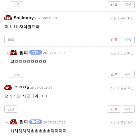
답글
0
0
Soliloquy
26-07-08 16:53
신고
|
공감 확인
야 니네 자식쩔드라
답글
0
0
핌피
26-07-08 17:25
신고
|
공감 확인
크흐흐흐흐흐흐흐흐
답글
0
0
ㅇㅁㅇa
26-07-08 16:54
신고
|
공감 확인
쓰레기임 지금파괴 ㄱㄱ
답글
0
0
핌피
26-07-08 17:25
신고
|
공감 확인
캬허하하하흐흐흐흐흐하하하하