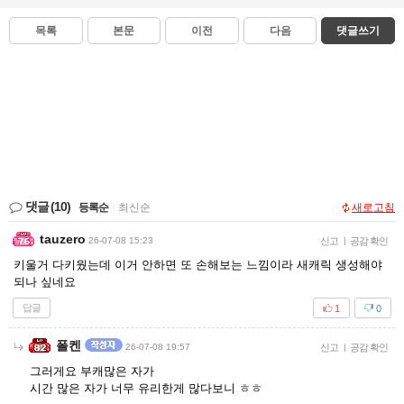
목록
본문
이전
다음
댓글쓰기
댓글
(10)
등록순
|
최신순
새로고침
tauzero
26-07-08 15:23
신고
|
공감 확인
키울거 다키웠는데 이거 안하면 또 손해보는 느낌이라 새캐릭 생성해야
되나 싶네요
답글
1
0
폴켄
26-07-08 19:57
신고
|
공감 확인
그러게요 부캐많은 자가
시간 많은 자가 너무 유리한게 많다보니 ㅎㅎ