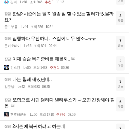
댓글
핌피
Lv.81
조회 946
추천 1
11:13
한밤2시즌에는 딜 지원좀 잘 할 수있는 힐러가 있을까
잡담
3
요?
댓글
콜드부릉
Lv.44
조회 536
10:54
잠행하다 무전하니... 스킬이 너무 많소...ㅠㅠ
잡담
7
댓글
돈키호테이
Lv.66
조회 891
09:44
이제 슬슬 복귀준비를 해볼까..
잡담
2
댓글
윈스턴
Lv.80
조회 1433
추천 1
06:36
나는 황폐 재밌던데...
잡담
3
댓글
김쿤냥
Lv.42
조회 683
06:25
쪼렙으로 시던 달리다 넬타루스가 나오면 긴장해야 할
잡담
6
몹
댓글
훈훈하군혀
Lv.50
조회 1710
추천 6
03:59
2시즌에 복귀하려고 하는데
잡담
2