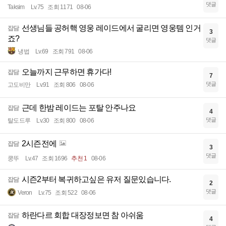
댓글
Taksim
Lv.75
조회 1171
08-06
선생님들 공허핵 영웅 레이드에서 굴리면 영웅템 인거
잡담
3
죠?
댓글
냉법
Lv.69
조회 791
08-06
오늘까지 근무하면 휴가다!
잡담
7
댓글
고도비만
Lv.91
조회 806
08-06
근데 한밤 레이드는 포탈 안주나요
잡담
4
댓글
탈도드루
Lv.30
조회 800
08-06
2시즌전에
잡담
3
댓글
쿵뚜
Lv.47
조회 1696
추천 1
08-06
시즌2부터 복귀하고싶은 유저 질문있습니다.
잡담
2
댓글
Veron
Lv.75
조회 522
08-06
하란다르 회합 대장정보면 참 아쉬움
잡담
4