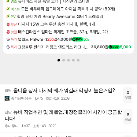
유니버스 채널 특별 코너 | 자신만의 스타일
명조
모든 바우에라 업그레이드 아이템 획득 위치 공략 (89개)
비스트
힐링 탐험 게임 Bearly Awesome 챕터 1 트레일러
PV
디지지 15W 고속 무선 충전 거치대, 블랙, 1개
핫딜
배스킨라빈스 엄마는 외계인 초코볼, 32g, 6개입, 2개
핫딜
팰월드 Palworld
25%
24,000원
5%
특가
그랑블루 판타지 리링크 엔드리스 라그나로크 업그레이드 킷 Granblue Fantasy Relink Endless Ragnarok Upgrade Kit DLC
36,800원
5,000
특가
옴니움 장서 마지막 퀘가 뭐길래 악명이 높은거임?
잡담
3
댓글
죽기님떡상좀
Lv.75
조회 416
22:09
뉴비 직업추천 및 레벨업,대장정클리어 시간이 궁금합
잡담
0
니다!
댓글
후니무니
Lv.37
조회 148
20:21