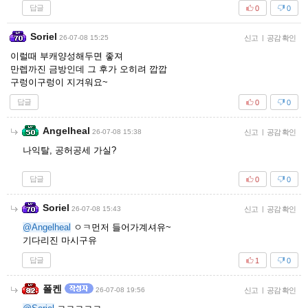
답글
0
0
Soriel
26-07-08 15:25
신고
|
공감 확인
이럴때 부캐양성해두면 좋져
만렙까진 금방인데 그 후가 오히려 깝깝
구렁이구렁이 지겨워요~
답글
0
0
Angelheal
26-07-08 15:38
신고
|
공감 확인
나익탈, 공허공세 가실?
답글
0
0
Soriel
26-07-08 15:43
신고
|
공감 확인
@Angelheal
ㅇㅋ먼저 들어가계셔유~
기다리진 마시구유
답글
1
0
폴켄
26-07-08 19:56
신고
|
공감 확인