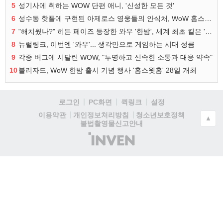
5
성기사에 취하는 WOW 단편 애니, '신성한 모든 것'
6
성수동 핫플에 구현된 아제로스 영웅들의 안식처, WoW 홈스윗홈
7
"해치웠나?" 히든 페이즈 등장한 와우 '한밤', 세계 최초 킬은 '팀 리퀴드'
8
뉴럴링크, 이번엔 '와우'... 생각만으로 게임하는 시대 성큼
9
각종 버그에 시달린 WOW, "투명하고 신속한 소통과 대응 약속"
10
블리자드, WoW 한밤 출시 기념 행사 '홈스윗홈' 28일 개최
로그인
PC화면
퀵링크
설정
청소년보호정책
이용약관
개인정보처리방침
▲
불법촬영물신고안내
(주)
인
벤