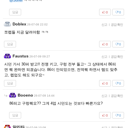
@Soriel
ㅋㅋㅋㅋㅋ
답글
0
0
Doblex
26-07-08 22:02
신고
|
공감 확인
쪼렙들 지금 달려야함 ㅋㅋ
답글
0
0
Faustus
26-07-09 09:27
신고
|
공감 확인
시던 가서 30퍼 받고!! 전쟁 키고, 구렁 전부 돌고~ 그 상태에서 86되
면 퀘 완하면 되겠습니다. 86이 안되었으면, 전역퀘 하면서 템도 맞추
고, 렙업도 해도 되구요~
답글
0
0
Booeno
26-07-09 14:44
신고
|
공감 확인
86되고 구렁퀘요?? 그게 4업 시던도는 것보다 빠른가요?
답글
0
0
알리타
26-07-09 10:08
신고
|
공감 확인