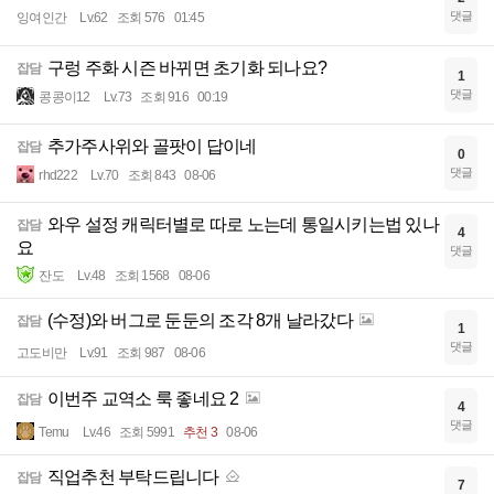
댓글
잉여인간
Lv.62
조회 576
01:45
구렁 주화 시즌 바뀌면 초기화 되나요?
잡담
1
댓글
콩콩이12
Lv.73
조회 916
00:19
추가주사위와 골팟이 답이네
잡담
0
댓글
rhd222
Lv.70
조회 843
08-06
와우 설정 캐릭터별로 따로 노는데 통일시키는법 있나
잡담
4
요
댓글
잔도
Lv.48
조회 1568
08-06
(수정)와 버그로 둔둔의 조각 8개 날라갔다
잡담
1
댓글
고도비만
Lv.91
조회 987
08-06
이번주 교역소 룩 좋네요 2
잡담
4
댓글
Temu
Lv.46
조회 5991
추천 3
08-06
직업추천 부탁드립니다
잡담
7