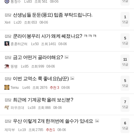
댓글
통청수
Lv.83
조회 561
08-06
선생님들 둔둔(풍요) 팁좀 부탁드립니다.
잡담
1
댓글
Xeri
Lv.20
조회 653
08-06
쿤라이봉우리 샤가 왜케 쎄졌나요? ㅋㅋㅋ
잡담
5
댓글
훈훈하군혀
Lv.50
조회 1461
08-06
금고 어떤거 골라야해요?
잡담
11
댓글
뚱땡
Lv.85
조회 999
08-06
이번 교역소 룩 좋네요(냥꾼)
잡담
5
댓글
Temu
Lv.46
조회 2876
추천 3
08-06
최근에 기계공학 올려 보신분?
잡담
7
댓글
와우조대
Lv.38
조회 866
08-06
우산 이렇게 2개 한꺼번에 쓸수가 있네요
잡담
6
댓글
제작부
Lv.19
조회 2785
추천 1
08-06