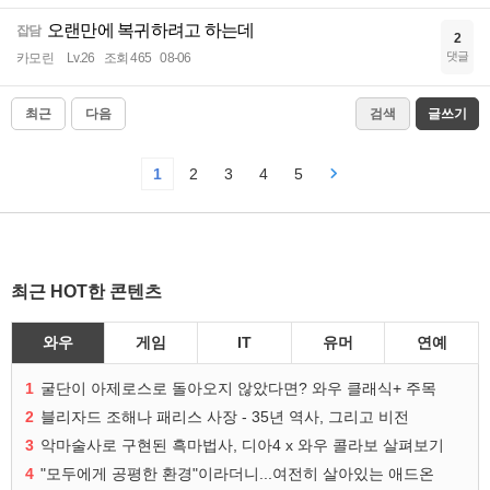
오랜만에 복귀하려고 하는데
잡담
2
댓글
카모린
Lv.26
조회 465
08-06
최근
다음
검색
글쓰기
1
2
3
4
5
최근 HOT한 콘텐츠
와우
게임
IT
유머
연예
1
굴단이 아제로스로 돌아오지 않았다면? 와우 클래식+ 주목
2
블리자드 조해나 패리스 사장 - 35년 역사, 그리고 비전
3
악마술사로 구현된 흑마법사, 디아4 x 와우 콜라보 살펴보기
4
"모두에게 공평한 환경"이라더니...여전히 살아있는 애드온