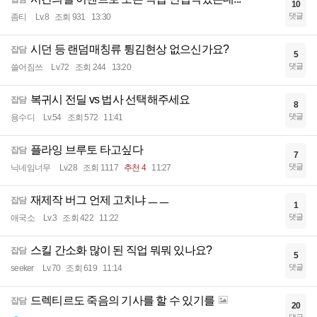
10
댓글
좀티
Lv.8
조회 931
13:30
시던 등 랜덤매칭류 튕김현상 없으신가요?
잡담
5
댓글
쓸어짐쓰
Lv.72
조회 244
13:20
복귀시 전딜 vs 법사 선택해주세요
잡담
8
댓글
용수디
Lv.54
조회 572
11:41
플라잉 브루토 타고싶다
잡담
7
댓글
닉네임너무
Lv.28
조회 1117
추천 4
11:27
재제작 버그 언제 고치냐 ㅡㅡ
잡담
1
댓글
애국소
Lv.3
조회 422
11:22
스킬 간소화 많이 된 직업 뭐뭐 있나요?
잡담
5
댓글
seeker
Lv.70
조회 619
11:14
드렉티르도 죽음의 기사를 할 수 있기를
잡담
20