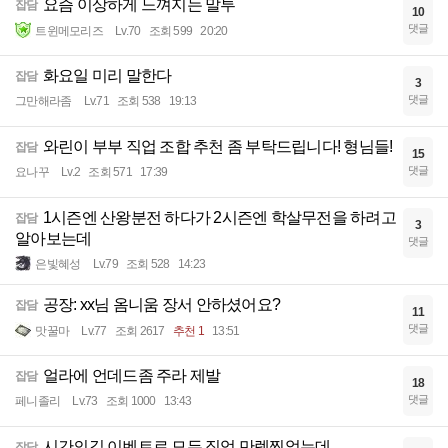
요즘 이상하게 느껴지는 말투
잡담
10
댓글
트윈메모리즈
Lv.70
조회 599
20:20
화요일 미리 말한다
잡담
3
댓글
그만해라좀
Lv.71
조회 538
19:13
와린이 부부 직업 조합 추천 좀 부탁드립니다! 형님들!
잡담
15
댓글
요나꾸
Lv.2
조회 571
17:39
1시즌엔 산왕분전 하다가 2시즌엔 학살무전을 하려고
잡담
3
알아보는데
댓글
은빛혜성
Lv.79
조회 528
14:23
공장: xx님 옴니움 장서 안하셨어요?
잡담
11
댓글
맛꿀마
Lv.77
조회 2617
추천 1
13:51
얼라에 언데드좀 주라 제발
잡담
18
댓글
페니졸리
Lv.73
조회 1000
13:43
시간의길 이벤트로 모든 직업 만렙찍었는데...
잡담