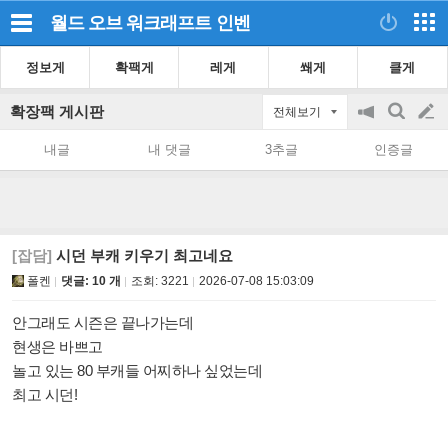
월드 오브 워크래프트
인벤
정보게
확팩게
레게
쐐게
클게
확장팩 게시판
전체보기
공
검
글
지
색
내글
내 댓글
3추글
인증글
on/off
쓰
기
[잡담]
시던 부캐 키우기 최고네요
폴켄
댓글: 10 개
조회:
3221
2026-07-08 15:03:09
안그래도 시즌은 끝나가는데
현생은 바쁘고
놀고 있는 80 부캐들 어찌하나 싶었는데
최고 시던!