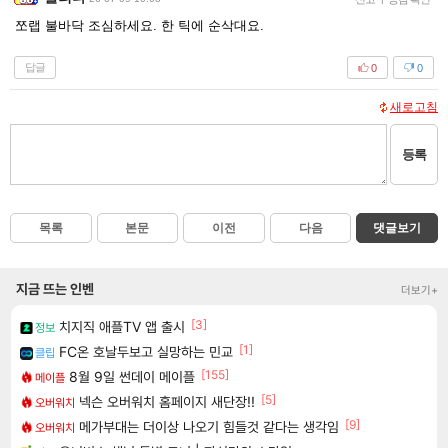
쪼랩 불바닥 조심하세요. 한 틱에 순삭대요.
답글
0
0
새로고침
등록
목록
본문
이전
다음
댓글보기
지금 뜨는 인벤
더보기+
[3]
치지직 애플TV 앱 출시
정보
[1]
FC온 호날두보고 실망하는 민교
클립
[155]
8월 9일 썬데이 메이플
메이플
[5]
넥슨 오버워치 홈페이지 새단장!!
오버워치
[9]
메가부대는 더이상 나오기 힘들것 같다는 생각임
오버워치