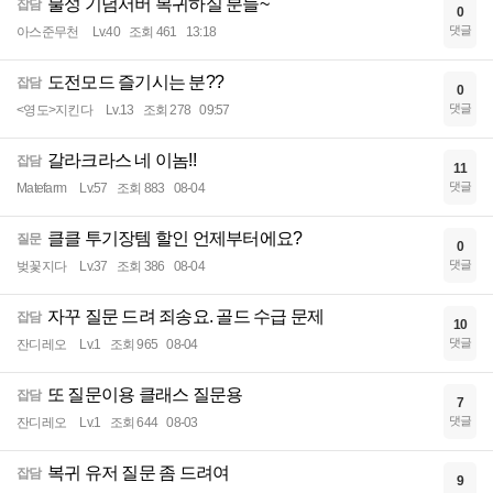
불성 기념서버 복귀하실 분들~
잡담
0
댓글
아스준무천
Lv.40
조회 461
13:18
도전모드 즐기시는 분??
잡담
0
댓글
<영도>지킨다
Lv.13
조회 278
09:57
갈라크라스 네 이놈!!
잡담
11
댓글
Matefarm
Lv.57
조회 883
08-04
클클 투기장템 할인 언제부터에요?
질문
0
댓글
벚꽃지다
Lv.37
조회 386
08-04
자꾸 질문 드려 죄송요. 골드 수급 문제
잡담
10
댓글
잔디레오
Lv.1
조회 965
08-04
또 질문이용 클래스 질문용
잡담
7
댓글
잔디레오
Lv.1
조회 644
08-03
복귀 유저 질문 좀 드려여
잡담
9