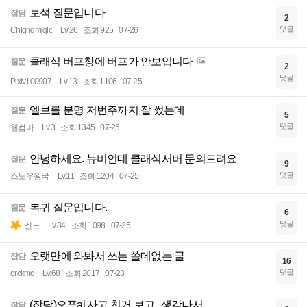
보석 질문입니다
잡담
2
댓글
Chlgndmlqlc
Lv.26
조회 925
07-26
클래식 버프창에 버프가 안보입니다
질문
2
댓글
Pixiv100907
Lv.13
조회 1106
07-25
엘브를 분명 저번주까지 잘 썼는데
질문
5
댓글
웰컴마
Lv.3
조회 1345
07-25
안녕하세요. 뉴비인데 클래식서버 문의드려요
질문
9
댓글
스노우왕국
Lv.11
조회 1204
07-25
복귀 질문입니다.
질문
6
댓글
엔느
Lv.84
조회 1098
07-25
오랫만에 와봐서 쓰는 쓸데없는 글
잡담
16
댓글
orckmc
Lv.68
조회 2017
07-23
(잡담)오픈ai 사고 친거 보고.. 생각나서
잡담