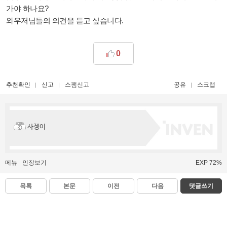
가야 하나요?
와우저님들의 의견을 듣고 싶습니다.
0
추천확인
신고
스팸신고
공유
스크랩
사젱이
메뉴
인장보기
EXP 72%
목록
본문
이전
다음
댓글쓰기