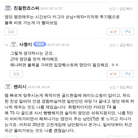
친절한죠스씨
26-07-05 12:57
신고
|
공감 확인
영던 평판채우는 시간보다 카그마 손님+제작+지자팟 투기템으로
불폭 바로 가는게 더 빨라보임
답글
0
0
사젱이
26-07-05 18:10
신고
|
공감 확인
그렇게 생각하시는 군요.
근데 영던을 먼저 해야해요.
왜냐하면 불폭을 가려면 입장퀘스트에 영던이 필요해요. ㅎㅎ.
답글
0
0
벤리시
26-07-06 19:18
신고
|
공감 확인
템 빠르게 맞추시는게 목적이면 골드현질에 레이드쇼핑이 답이고, 하드
한 진성 밑바닥 인생 경험하실꺼면 일반인던 파밍 다 끝내고 영던 에픽 하
나씩 채우는 것도 나름 재밌습니다. 취향차이지만 카라잔 T4 불
폭 T5 다 골드로 사서 빵빵해지면 솔직히 영던은 쉬워지겠지만, 나름 5인
이 비비적거리면서 헤쳐나가는 영던이 주는 낭만(?)은 못 느끼고 지나가
는거죠..어차피 20년전 고전게임에 낭만찾아서 온거니..밑바닥부터 차근
차근 올라가보는 것도 나름 괜찮습니다..