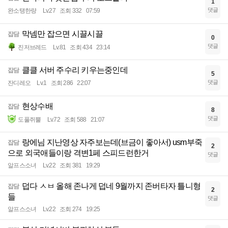
1
댓글
완소탱한량
Lv.27
조회 332
07:59
막넴만 잡으면 시끌시끌
잡담
0
댓글
진저브레드
Lv.81
조회 434
23:14
클클 서버 주수리 키우는중인데
잡담
5
댓글
잔디레오
Lv.1
조회 286
22:07
현상수배
잡담
8
댓글
도풀쥐뿔
Lv.72
조회 588
21:07
랑에님 지난영상 자주보는데(브금이 좋아서) usm부죽
잡담
2
으로 외국애들이랑 격변1페 스피드런한거
댓글
알프스소녀
Lv.22
조회 381
19:29
덥다 ㅅㅂ 올해 존나게 덥네 9월까지 존버타자 틀니형
잡담
2
들
댓글
알프스소녀
Lv.22
조회 274
19:25