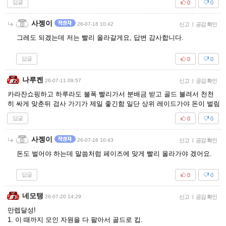
답글
0
0
사젱이
26-07-16 10:42
신고
|
공감 확인
그레도 되겠는데 저는 빨리 올라갈게요, 답변 감사합니다.
답글
0
0
나루켄
26-07-11 09:57
신고
|
공감 확인
카라잔쇼핑하고 하루라도 불폭 빨리가서 분배금 받고 골드 불려서 천천
히 싸게 맞춘뒤 검사 가기가 제일 좋긴함 일단 상위 레이드가야 돈이 벌림
답글
0
0
사젱이
26-07-16 10:43
신고
|
공감 확인
돈도 벌어야 하는데 말씀처럼 페이즈에 맞게 빨리 올라가야 겠어요.
답글
0
0
네모탱
26-07-20 14:29
신고
|
공감 확인
만렙달성!
1. 이 때까지 모인 자원을 다 팔아서 골드로 킵.