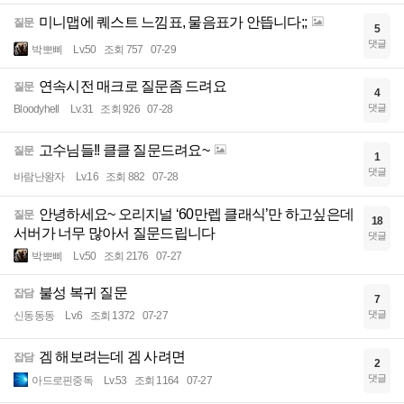
미니맵에 퀘스트 느낌표, 물음표가 안뜹니다;;
질문
5
댓글
박뽀삐
Lv.50
조회 757
07-29
연속시전 매크로 질문좀 드려요
질문
4
댓글
Bloodyhell
Lv.31
조회 926
07-28
고수님들!! 클클 질문드려요~
질문
1
댓글
바람난왕자
Lv.16
조회 882
07-28
안녕하세요~ 오리지널 ‘60만렙 클래식’만 하고싶은데
질문
18
서버가 너무 많아서 질문드립니다
댓글
박뽀삐
Lv.50
조회 2176
07-27
불성 복귀 질문
잡담
7
댓글
신동동동
Lv.6
조회 1372
07-27
겜 해보려는데 겜 사려면
잡담
2
댓글
아드로핀중독
Lv.53
조회 1164
07-27