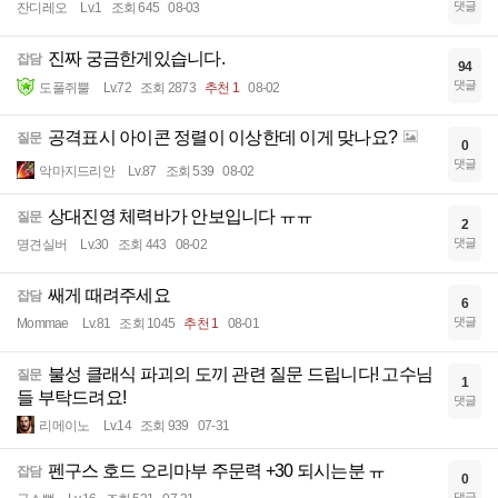
댓글
잔디레오
Lv.1
조회 645
08-03
진짜 궁금한게있습니다.
잡담
94
댓글
도풀쥐뿔
Lv.72
조회 2873
추천 1
08-02
공격표시 아이콘 정렬이 이상한데 이게 맞나요?
질문
0
댓글
악마지드리안
Lv.87
조회 539
08-02
상대진영 체력바가 안보입니다 ㅠㅠ
질문
2
댓글
명견실버
Lv.30
조회 443
08-02
쌔게 때려주세요
잡담
6
댓글
Mommae
Lv.81
조회 1045
추천 1
08-01
불성 클래식 파괴의 도끼 관련 질문 드립니다! 고수님
질문
1
들 부탁드려요!
댓글
리메이노
Lv.14
조회 939
07-31
펜구스 호드 오리마부 주문력 +30 되시는분 ㅠ
잡담
0
댓글