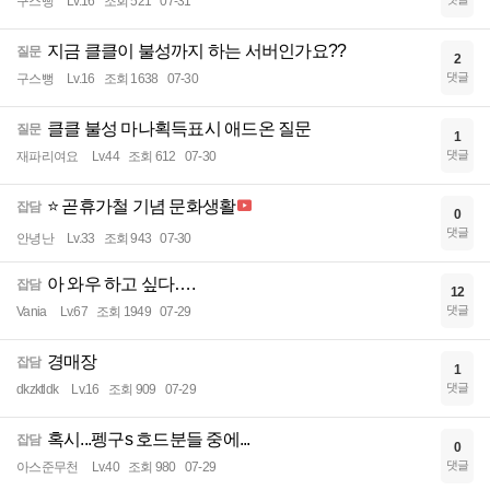
구스뻥
Lv.16
조회 521
07-31
지금 클클이 불성까지 하는 서버인가요??
질문
2
댓글
구스뻥
Lv.16
조회 1638
07-30
클클 불성 마나획득표시 애드온 질문
질문
1
댓글
재파리여요
Lv.44
조회 612
07-30
⭐ 곧휴가철 기념 문화생활
잡담
0
댓글
안녕난
Lv.33
조회 943
07-30
아 와우 하고 싶다….
잡담
12
댓글
Vania
Lv.67
조회 1949
07-29
경매장
잡담
1
댓글
dkzktldk
Lv.16
조회 909
07-29
혹시...펭구s 호드분들 중에...
잡담
0
댓글
아스준무천
Lv.40
조회 980
07-29