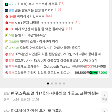
[17]
초ㅇㅎ) 수녀 코스프레 제로투
ㅗㅜㅑ
[10]
결혼 발표하는 킴성태 ㄷㄷㄷ
클립
[64]
에마삼 6억컷ㅋㅋㅋ
메이플
[45]
ㅇㅂ) 쫀지 채팅창 ㅋㅋㅋㅋㅋㅋㅋㅋㅋㅋㅋ
로아
[43]
이게 5년간 티원을 좀 먹은 플레이임
LoL
동해바다 추암해수욕장
여행
캐릭터 소개 - 아사쿠라 마이
아스오라
오늘도 아스오라! No.11 마법사 클랜: 츄오구
아스오라
37%할인 자연별곡 차돌 된장술밥, 210g, 2개 +황태 콩나물 해장국밥, 210g, 2개 + 소고기 미역국밥, 210g, 2개
핫딜
[22,950 -> 12,850] 간편집밥 간장순살찜닭 500g x 2개
핫딜
옥토패스 트래블러 II Octopath Traveler II
49,800원
70%
14,940원
특가
그랑블루 판타지 리링크 엔드리스 라그나로크 Granblue Fantasy Relink Endless Ragnarok
66,800원
7,000
특가
펜구스흉포 얼라 (저) 와 시대섭 얼라 골드 교환하실분
잡담
0
댓글
온무
Lv.14
조회 29
14:52
판다리아 갓만렙 후기 로크홀라
잡담