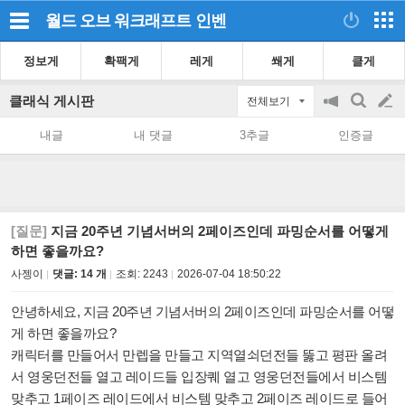
월드 오브 워크래프트
인벤
정보게
확팩게
레게
쐐게
클게
클래식 게시판
전체보기
공
검
글
지
색
내글
내 댓글
3추글
인증글
on/off
쓰
기
[질문]
지금 20주년 기념서버의 2페이즈인데 파밍순서를 어떻게
하면 좋을까요?
사젱이
댓글: 14 개
조회:
2243
2026-07-04 18:50:22
안녕하세요, 지금 20주년 기념서버의 2페이즈인데 파밍순서를 어떻
게 하면 좋을까요?
캐릭터를 만들어서 만렙을 만들고 지역열쇠던전들 뚫고 평판 올려
서 영웅던전들 열고 레이드들 입장퀘 열고 영웅던전들에서 비스템
맞추고 1페이즈 레이드에서 비스템 맞추고 2페이즈 레이드로 들어