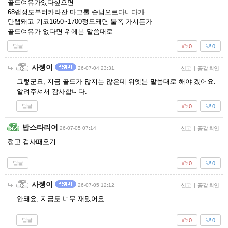
골드여유가있다싶으면
68랩정도부터카라잔 마그룰 손님으로다니다가
만랩돼고 기코1650~1700정도돼면 불폭 가시든가
골드여유가 없다면 위에분 말씀대로
답글
0
0
사젱이
26-07-04 23:31
신고
|
공감 확인
그렇군요, 지금 골드가 많지는 않은데 위엣분 말씀대로 해야 겠어요.
알려주셔서 감사합니다.
답글
0
0
밥스타리어
26-07-05 07:14
신고
|
공감 확인
접고 검사때오기
답글
0
0
사젱이
26-07-05 12:12
신고
|
공감 확인
안돼요, 지금도 너무 재밌어요.
답글
0
0