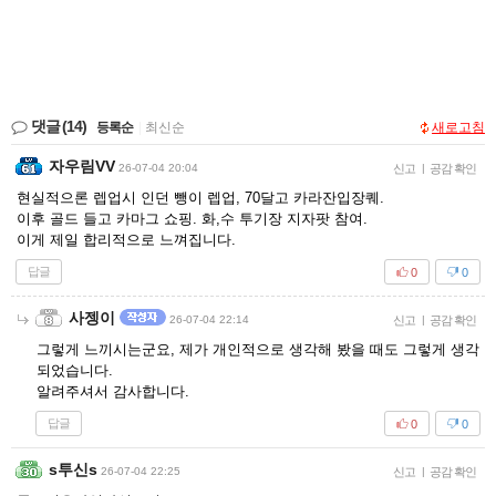
댓글
(14)
등록순
|
최신순
새로고침
자우림VV
26-07-04 20:04
신고
|
공감 확인
현실적으론 렙업시 인던 뺑이 렙업, 70달고 카라잔입장퀘.
이후 골드 들고 카마그 쇼핑. 화,수 투기장 지자팟 참여.
이게 제일 합리적으로 느껴집니다.
답글
0
0
사젱이
26-07-04 22:14
신고
|
공감 확인
그렇게 느끼시는군요, 제가 개인적으로 생각해 봤을 때도 그렇게 생각
되었습니다.
알려주셔서 감사합니다.
답글
0
0
s투신s
26-07-04 22:25
신고
|
공감 확인