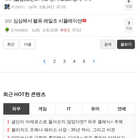
6
댓글
카즈라기
Lv.78
조회 2412
07-23
심심해서 블퓨 레일조 시뮬레이션
잡담
3
댓글
진저브레드
Lv.81
조회 1326
추천 2
07-22
최근
다음
검색
글쓰기
1
2
3
4
5
최근 HOT한 콘텐츠
와우
게임
IT
유머
연예
1
굴단이 아제로스로 돌아오지 않았다면? 와우 클래식+ 주목
2
블리자드 조해나 패리스 사장 - 35년 역사, 그리고 비전
3
악마술사로 구현된 흑마법사, 디아4 x 와우 콜라보 살펴보기