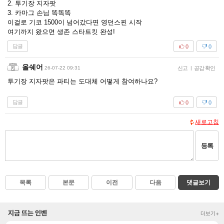
2. 투기장 지자팟
3. 카마그 손님 똑똑똑
이걸로 기코 1500이 넘어갔다면 영던스핀 시작
여기까지 왔으면 생존 스타트킷 완성!
답글
0
0
올쉐어
26-07-22 09:31
신고
|
공감 확인
투기장 지자팟은 파티는 도대체 어떻게 참여하나요?
답글
0
0
새로고침
등록
목록
본문
이전
다음
댓글보기
지금 뜨는 인벤
더보기+