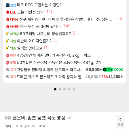
마크 RPG 고민하는 이경민?
클립
[14]
오늘 티한전 요약
LoL
[40]
친구(회원)의 아내가 매우 좋지않은 상황입니다. 국민청원동의를 부탁드립니다.(췌장암 신약)
디아4
[116]
제논 윗잠 공 36퍼 팝니다
메이플
[1]
60프레임 나오는데 정상일까요?
레퀴엠
[5]
아반테 2.0 자연흡기?
차벤
[4]
힐러는 안나오고
명조
47%할인 별미촌 알타리 총각김치, 2kg, 1박스
핫딜
50%할인 삼진어묵 가득담은 모둠어묵탕, 484g, 2개
핫딜
그랑블루 판타지 리링크 엔드리스 라그나로크 Granblue Fantasy Relink Endless Ragnarok
66,800원
7,000
특가
드래곤 퀘스트 몬스터즈 3 마족 왕자와 엘프의 여행 Dragon Quest Monsters The Dark Prince
49,800원
75%
12,450원
특가
권은비, 일본 공연 꼭노 영상
잡담
0
댓글
Zqisj
Lv.10
조회 36
18:54