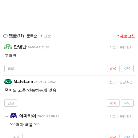
댓글
(11)
등록순
|
최신순
새로고침
안녕난
26-06-11 21:03
신고
|
공감 확인
고흑요
답글
0
0
Matefarm
26-06-11 22:42
신고
|
공감 확인
죽어도 고흑 연습하는게 맞음
답글
0
0
야마카쉬
26-06-12 09:23
신고
|
공감 확인
?? 흑마 해봄 ??
답글
0
0