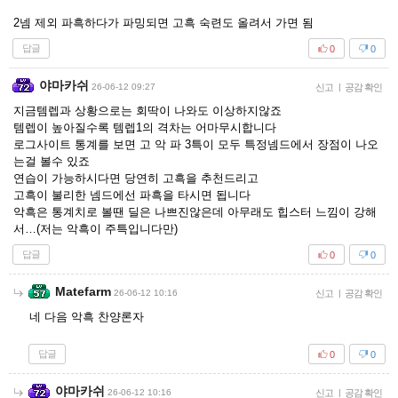
2넴 제외 파흑하다가 파밍되면 고흑 숙련도 올려서 가면 됨
답글
0
0
야마카쉬
26-06-12 09:27
신고
|
공감 확인
지금템렙과 상황으로는 회딱이 나와도 이상하지않죠
템렙이 높아질수록 템렙1의 격차는 어마무시합니다
로그사이트 통계를 보면 고 악 파 3특이 모두 특정넴드에서 장점이 나오
는걸 볼수 있죠
연습이 가능하시다면 당연히 고흑을 추천드리고
고흑이 불리한 넴드에선 파흑을 타시면 됩니다
악흑은 통계치로 볼땐 딜은 나쁘진않은데 아무래도 힙스터 느낌이 강해
서…(저는 악흑이 주특입니다만)
답글
0
0
Matefarm
26-06-12 10:16
신고
|
공감 확인
네 다음 악흑 찬양론자
답글
0
0
야마카쉬
26-06-12 10:16
신고
|
공감 확인