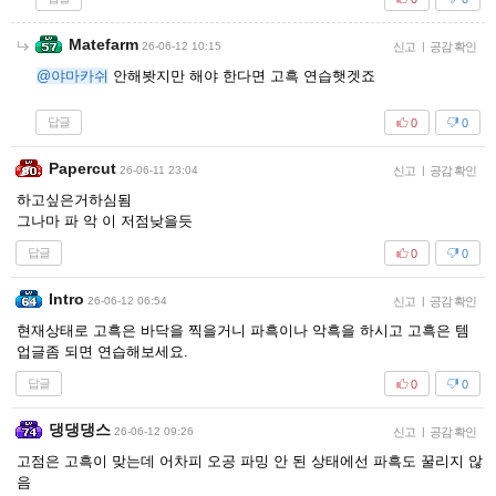
Matefarm
26-06-12 10:15
신고
|
공감 확인
@야마카쉬
안해봣지만 해야 한다면 고흑 연습햇겟죠
답글
0
0
Papercut
26-06-11 23:04
신고
|
공감 확인
하고싶은거하심됨
그나마 파 악 이 저점낮을듯
답글
0
0
Intro
26-06-12 06:54
신고
|
공감 확인
현재상태로 고흑은 바닥을 찍을거니 파흑이나 악흑을 하시고 고흑은 템
업글좀 되면 연습해보세요.
답글
0
0
댕댕댕스
26-06-12 09:26
신고
|
공감 확인
고점은 고흑이 맞는데 어차피 오공 파밍 안 된 상태에선 파흑도 꿀리지 않
음