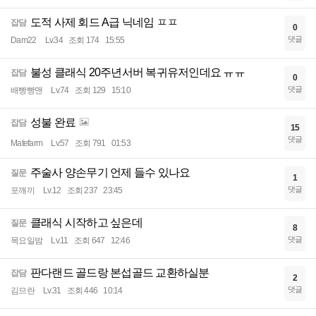
도적 사제 회드 A급 닉네임 ㅍㅍ
잡담
0
댓글
Dam22
Lv.34
조회 174
15:55
불성 클래식 20주년서버 복귀유저인데요 ㅠㅠ
잡담
0
댓글
배빵빵맨
Lv.74
조회 129
15:10
성불 완료
잡담
15
댓글
Matefarm
Lv.57
조회 791
01:53
주술사 양손무기 언제 들수 있나요
질문
1
댓글
포깨끼
Lv.12
조회 237
23:45
클래식 시작하고 싶은데
질문
8
댓글
목요일밤
Lv.11
조회 647
12:46
판다랜드 골드랑 본섭골드 교환하실분
잡담
2
댓글
김므란
Lv.31
조회 446
10:14