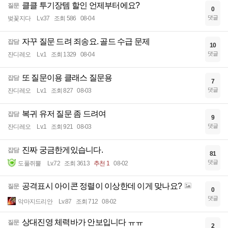
클클 투기장템 할인 언제부터에요?
질문
0
댓글
벚꽃지다
Lv.37
조회 586
08-04
자꾸 질문 드려 죄송요. 골드 수급 문제
잡담
10
댓글
잔디레오
Lv.1
조회 1329
08-04
또 질문이용 클래스 질문용
잡담
7
댓글
잔디레오
Lv.1
조회 827
08-03
복귀 유저 질문 좀 드려여
잡담
9
댓글
잔디레오
Lv.1
조회 921
08-03
진짜 궁금한게있습니다.
잡담
81
댓글
도풀쥐뿔
Lv.72
조회 3613
추천 1
08-02
공격표시 아이콘 정렬이 이상한데 이게 맞나요?
질문
0
댓글
악마지드리안
Lv.87
조회 712
08-02
상대진영 체력바가 안보입니다 ㅠㅠ
질문
2