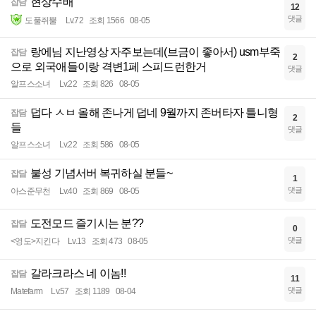
현상수배
잡담
12
댓글
도풀쥐뿔
Lv.72
조회 1566
08-05
랑에님 지난영상 자주보는데(브금이 좋아서) usm부죽
잡담
2
으로 외국애들이랑 격변1페 스피드런한거
댓글
알프스소녀
Lv.22
조회 826
08-05
덥다 ㅅㅂ 올해 존나게 덥네 9월까지 존버타자 틀니형
잡담
2
들
댓글
알프스소녀
Lv.22
조회 586
08-05
불성 기념서버 복귀하실 분들~
잡담
1
댓글
아스준무천
Lv.40
조회 869
08-05
도전모드 즐기시는 분??
잡담
0
댓글
<영도>지킨다
Lv.13
조회 473
08-05
갈라크라스 네 이놈!!
잡담
11
댓글
Matefarm
Lv.57
조회 1189
08-04