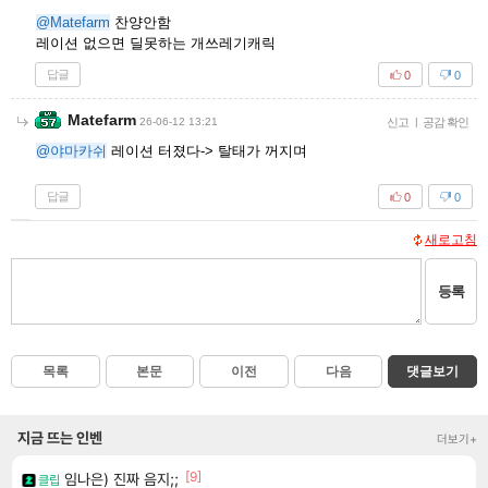
@Matefarm
찬양안함
레이션 없으면 딜못하는 개쓰레기캐릭
답글
0
0
Matefarm
26-06-12 13:21
신고
|
공감 확인
@야마카쉬
레이션 터졌다-> 탈태가 꺼지며
답글
0
0
새로고침
등록
목록
본문
이전
다음
댓글보기
지금 뜨는 인벤
더보기+
[9]
임나은) 진짜 음지;;
클립