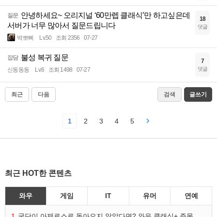
안녕하세요~ 오리지널 ‘60만렙 클래식’만 하고싶은데
질문
18
서버가 너무 많아서 질문드립니다
댓글
박뽀삐
Lv.50
조회 2356
07-27
불성 복귀 질문
잡담
7
댓글
신동동동
Lv.6
조회 1498
07-27
최근
다음
검색
글쓰기
1
2
3
4
5
최근 HOT한 콘텐츠
와우
게임
IT
유머
연예
1
굴단이 아제로스로 돌아오지 않았다면? 와우 클래식+ 주목