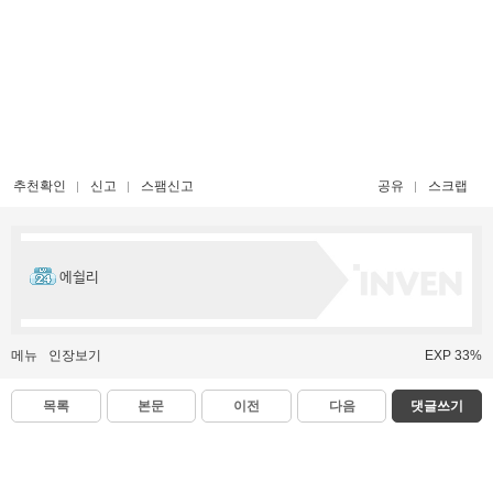
추천확인
신고
스팸신고
공유
스크랩
에쉴리
메뉴
인장보기
EXP 33%
목록
본문
이전
다음
댓글쓰기