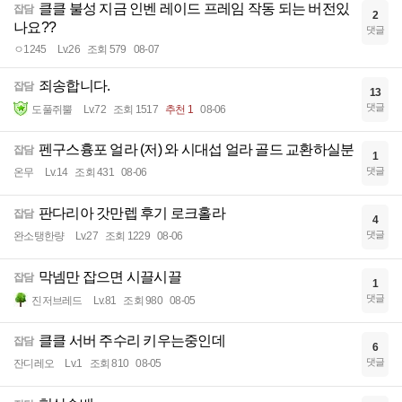
클클 불성 지금 인벤 레이드 프레임 작동 되는 버전있
잡담
2
나요??
댓글
ㅇ1245
Lv.26
조회 579
08-07
죄송합니다.
잡담
13
댓글
도풀쥐뿔
Lv.72
조회 1517
추천 1
08-06
펜구스흉포 얼라 (저) 와 시대섭 얼라 골드 교환하실분
잡담
1
댓글
온무
Lv.14
조회 431
08-06
판다리아 갓만렙 후기 로크홀라
잡담
4
댓글
완소탱한량
Lv.27
조회 1229
08-06
막넴만 잡으면 시끌시끌
잡담
1
댓글
진저브레드
Lv.81
조회 980
08-05
클클 서버 주수리 키우는중인데
잡담
6
댓글
잔디레오
Lv.1
조회 810
08-05