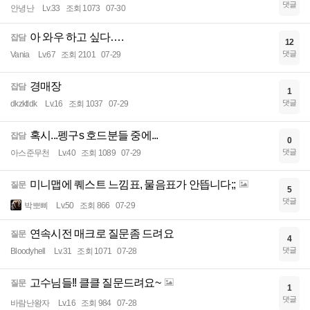
댓글
안녕난
Lv.33
조회 1073
07-30
아 와우 하고 싶다….
잡담
12
댓글
Vania
Lv.67
조회 2101
07-29
경매장
잡담
1
댓글
dkzktldk
Lv.16
조회 1037
07-29
혹시...펭구s 호드분들 중에...
잡담
0
댓글
아스준무천
Lv.40
조회 1089
07-29
미니맵에 퀘스트 느낌표, 물음표가 안뜹니다;;
질문
5
댓글
박뽀삐
Lv.50
조회 866
07-29
연속시전 매크로 질문좀 드려요
질문
4
댓글
Bloodyhell
Lv.31
조회 1071
07-28
고수님들!! 클클 질문드려요~
질문
1
댓글
바람난왕자
Lv.16
조회 984
07-28