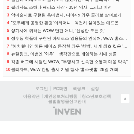
2
블리자드 조해나 패리스 사장 - 35년 역사, 그리고 비전
3
악마술사로 구현된 흑마법사, 디아4 x 와우 콜라보 살펴보기
4
"모두에게 공평한 환경"이라더니...여전히 살아있는 애드온
5
성기사에 취하는 WOW 단편 애니, '신성한 모든 것'
6
성수동 핫플에 구현된 아제로스 영웅들의 안식처, WoW 홈스윗홈
7
"해치웠나?" 히든 페이즈 등장한 와우 '한밤', 세계 최초 킬은 '팀 리퀴드'
8
뉴럴링크, 이번엔 '와우'... 생각만으로 게임하는 시대 성큼
9
각종 버그에 시달린 WOW, "투명하고 신속한 소통과 대응 약속"
10
블리자드, WoW 한밤 출시 기념 행사 '홈스윗홈' 28일 개최
로그인
PC화면
퀵링크
설정
청소년보호정책
이용약관
개인정보처리방침
▲
불법촬영물신고안내
(주)
인
벤