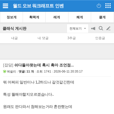
월드 오브 워크래프트
인벤
정보게
확팩게
레게
쐐게
클게
클래식 게시판
전체보기
공
검
글
지
색
내글
내 댓글
3추글
인증글
on/off
쓰
기
[잡담]
쉬다돌아왓는데 혹시 흑마 조언점...
에쉴리
댓글: 11 개
조회:
1741
2026-06-11 20:35:17
뭐 어쩌피 일반이나 1,2하드나 갈것같긴한데
특성 뭘해야할지모르겠습니다..
원래도 판다와서 첨해보는거라 혼란했는데