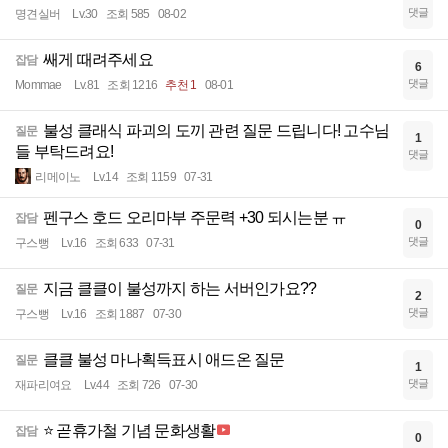
댓글
명견실버
Lv.30
조회 585
08-02
쌔게 때려주세요
잡담
6
댓글
Mommae
Lv.81
조회 1216
추천 1
08-01
불성 클래식 파괴의 도끼 관련 질문 드립니다! 고수님
질문
1
들 부탁드려요!
댓글
리메이노
Lv.14
조회 1159
07-31
펜구스 호드 오리마부 주문력 +30 되시는분 ㅠ
잡담
0
댓글
구스뻥
Lv.16
조회 633
07-31
지금 클클이 불성까지 하는 서버인가요??
질문
2
댓글
구스뻥
Lv.16
조회 1887
07-30
클클 불성 마나획득표시 애드온 질문
질문
1
댓글
재파리여요
Lv.44
조회 726
07-30
⭐ 곧휴가철 기념 문화생활
잡담
0